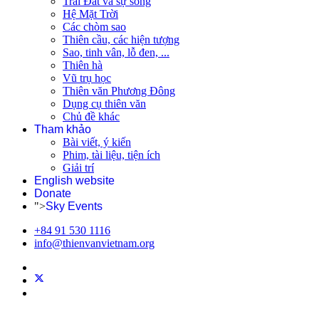
Trái Đất và sự sống
Hệ Mặt Trời
Các chòm sao
Thiên cầu, các hiện tượng
Sao, tinh vân, lỗ đen, ...
Thiên hà
Vũ trụ học
Thiên văn Phương Đông
Dụng cụ thiên văn
Chủ đề khác
Tham khảo
Bài viết, ý kiến
Phim, tài liệu, tiện ích
Giải trí
English website
Donate
">
Sky Events
+84 91 530 1116
info@thienvanvietnam.org