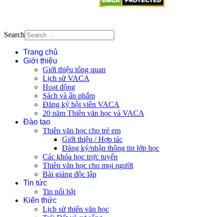
Search
Trang chủ
Giới thiệu
Giới thiệu tổng quan
Lịch sử VACA
Hoạt động
Sách và ấn phẩm
Đăng ký hội viên VACA
20 năm Thiên văn học và VACA
Đào tạo
Thiên văn học cho trẻ em
Giới thiệu / Hợp tác
Đăng ký/nhận thông tin lớp học
Các khóa học trực tuyến
Thiên văn học cho mọi người
Bài giảng độc lập
Tin tức
Tin nổi bật
Kiến thức
Lịch sử thiên văn học