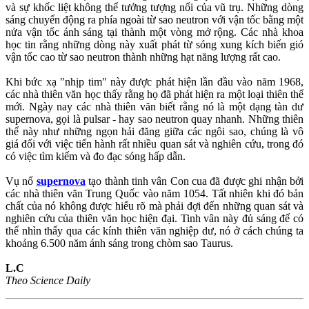
và sự khốc liệt không thể tưởng tượng nổi của vũ trụ. Những dòng
sáng chuyển động ra phía ngoài từ sao neutron với vận tốc bằng một
nửa vận tốc ánh sáng tại thành một vòng mở rộng. Các nhà khoa
học tin rằng những dòng này xuất phát từ sóng xung kích biến gió
vận tốc cao từ sao neutron thành những hạt năng lượng rất cao.
Khi bức xạ "nhịp tim" này được phát hiện lần đầu vào năm 1968,
các nhà thiên văn học thấy rằng họ đã phát hiện ra một loại thiên thể
mới. Ngày nay các nhà thiên văn biết rằng nó là một dạng tàn dư
supernova, gọi là pulsar - hay sao neutron quay nhanh. Những thiên
thể này như những ngọn hải đăng giữa các ngôi sao, chúng là vô
giá đối với việc tiến hành rất nhiều quan sát và nghiên cứu, trong đó
có việc tìm kiếm và đo đạc sóng hấp dẫn.
Vụ nổ
supernova
tạo thành tinh vân Con cua đã được ghi nhận bởi
các nhà thiên văn Trung Quốc vào năm 1054. Tất nhiên khi đó bản
chất của nó không được hiểu rõ mà phải đợi đến những quan sát và
nghiên cứu của thiên văn học hiện đại. Tinh vân này đủ sáng để có
thể nhìn thấy qua các kính thiên văn nghiệp dư, nó ở cách chúng ta
khoảng 6.500 năm ánh sáng trong chòm sao Taurus.
L.C
Theo Science Daily