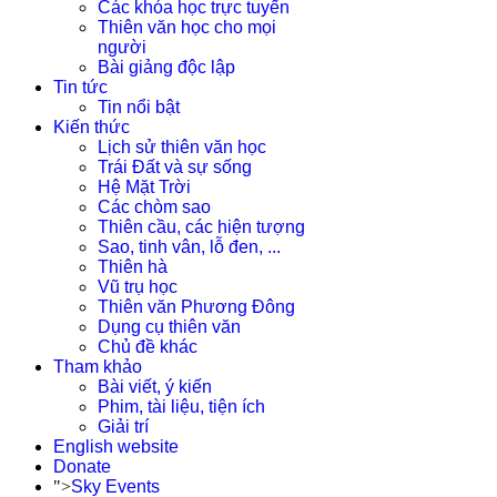
Các khóa học trực tuyến
Thiên văn học cho mọi
người
Bài giảng độc lập
Tin tức
Tin nổi bật
Kiến thức
Lịch sử thiên văn học
Trái Đất và sự sống
Hệ Mặt Trời
Các chòm sao
Thiên cầu, các hiện tượng
Sao, tinh vân, lỗ đen, ...
Thiên hà
Vũ trụ học
Thiên văn Phương Đông
Dụng cụ thiên văn
Chủ đề khác
Tham khảo
Bài viết, ý kiến
Phim, tài liệu, tiện ích
Giải trí
English website
Donate
">
Sky Events