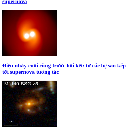
supernova
Điệu nhảy cuối cùng trước hồi kết: từ các hệ sao kép
tới supernova tương tác