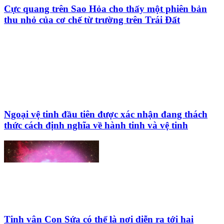
Cực quang trên Sao Hỏa cho thấy một phiên bản
thu nhỏ của cơ chế từ trường trên Trái Đất
Ngoại vệ tinh đầu tiên được xác nhận đang thách
thức cách định nghĩa về hành tinh và vệ tinh
Tinh vân Con Sứa có thể là nơi diễn ra tới hai