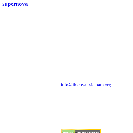
supernova
HỘI THIÊN
VĂN VÀ VŨ TRỤ
HỌC VIỆT NAM
Vietnam Astronomy and
Cosmology Association (VACA)
Văn phòng: 90b Khương Đình,
quận Thanh Xuân, Hà Nội
Điện thoại: 091.530.1116; Email:
info@thienvanvietnam.org
Mọi bài viết tại đây thuộc bản
quyền của VACA, vui lòng ghi rõ
tên tác giả và nguồn trích
dẫn
Thienvanvietnam.org
khi quý
vị tái sử dụng bất cứ nội dung nào
từ website này.