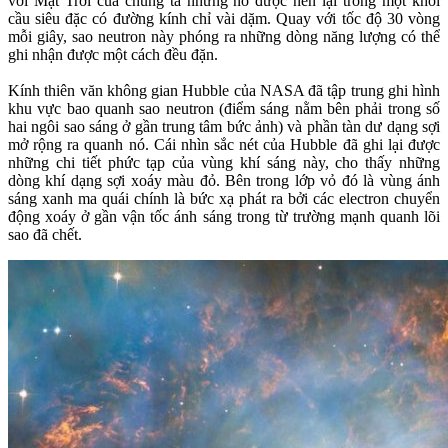
với Mặt Trời của chúng ta nhưng nó được nén lại trong một khối
cầu siêu đặc có đường kính chỉ vài dặm. Quay với tốc độ 30 vòng
mỗi giây, sao neutron này phóng ra những dòng năng lượng có thể
ghi nhận được một cách đều đặn.
Kính thiên văn không gian Hubble của NASA đã tập trung ghi hình
khu vực bao quanh sao neutron (điểm sáng nằm bên phải trong số
hai ngôi sao sáng ở gần trung tâm bức ảnh) và phần tàn dư dạng sợi
mở rộng ra quanh nó. Cái nhìn sắc nét của Hubble đã ghi lại được
những chi tiết phức tạp của vùng khí sáng này, cho thấy những
dòng khí dạng sợi xoáy màu đỏ. Bên trong lớp vỏ đó là vùng ánh
sáng xanh ma quái chính là bức xạ phát ra bởi các electron chuyển
động xoáy ở gần vận tốc ánh sáng trong từ trường mạnh quanh lõi
sao đã chết.