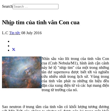
Search
Nhịp tim của tinh vân Con cua
L.C
Tin tức
08 July 2016
Nhìn sâu vào lõi trong của tinh vân Con
cua (Crab Nebula/M1), hình ảnh cận cảnh
này hé lộ "nhịp tim" của một trong những
tàn dư supernova được biết tới và nghiên
cứu nhiều nhất trong lịch sử. Vùng trong
của tinh vân phát ra những tín hiệu đều
đặn của xung điện từ và các hạt mang điện
trong từ trường của nó.
Sao neutron ở trung tâm của tinh vân có khối lượng tương đương