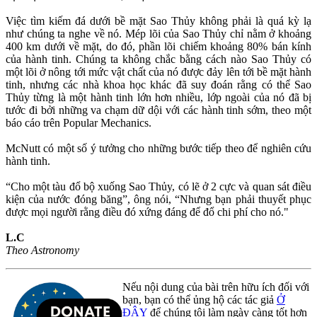
Việc tìm kiếm đá dưới bề mặt Sao Thủy không phải là quá kỳ lạ
như chúng ta nghe về nó. Mép lõi của Sao Thủy chỉ nằm ở khoảng
400 km dưới về mặt, do đó, phần lõi chiếm khoảng 80% bán kính
của hành tinh. Chúng ta không chắc bằng cách nào Sao Thủy có
một lõi ở nông tới mức vật chất của nó được đảy lên tới bề mặt hành
tinh, nhưng các nhà khoa học khác đã suy đoán rằng có thể Sao
Thủy từng là một hành tinh lớn hơn nhiều, lớp ngoài của nó đã bị
tước đi bởi những va chạm dữ dội với các hành tinh sớm, theo một
báo cáo trên Popular Mechanics.
McNutt có một số ý tưởng cho những bước tiếp theo để nghiên cứu
hành tinh.
“Cho một tàu đổ bộ xuống Sao Thủy, có lẽ ở 2 cực và quan sát điều
kiện của nước đóng băng”, ông nói, “Nhưng bạn phải thuyết phục
được mọi người rằng điều đó xứng đáng để đổ chi phí cho nó."
L.C
Theo Astronomy
Nếu nội dung của bài trên hữu ích đối với
bạn, bạn có thể ủng hộ các tác giả
Ở
ĐÂY
để chúng tôi làm ngày càng tốt hơn