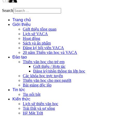
Search
Trang chủ
Giới thiệu
Giới thiệu tổng quan
Lịch sử VACA
Hoạt động
Sách và ấn phẩm
Đăng ký hội viên VACA
20 năm Thiên văn học và VACA
Đào tạo
Thiên văn học cho trẻ em
Giới thiệu / Hợp tác
Đăng ký/nhận thông tin lớp học
Các khóa học trực tuyến
Thiên văn học cho mọi người
Bài giảng độc lập
Tin tức
Tin nổi bật
Kiến thức
Lịch sử thiên văn học
Trái Đất và sự sống
Hệ Mặt Trời