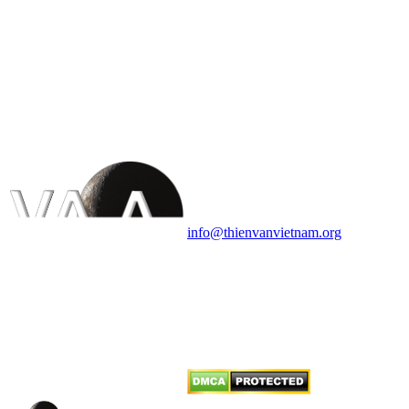
HỘI THIÊN
VĂN VÀ VŨ TRỤ
HỌC VIỆT NAM
Vietnam Astronomy and
Cosmology Association (VACA)
Văn phòng: 90b Khương Đình,
quận Thanh Xuân, Hà Nội
Điện thoại: 091.530.1116; Email:
info@thienvanvietnam.org
Mọi bài viết tại đây thuộc bản
quyền của VACA, vui lòng ghi rõ
tên tác giả và nguồn trích
dẫn
Thienvanvietnam.org
khi quý
vị tái sử dụng bất cứ nội dung nào
từ website này.