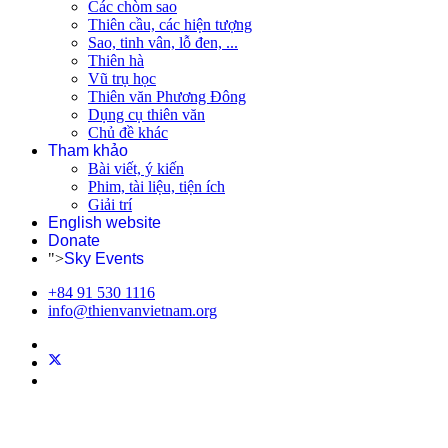
Các chòm sao
Thiên cầu, các hiện tượng
Sao, tinh vân, lỗ đen, ...
Thiên hà
Vũ trụ học
Thiên văn Phương Đông
Dụng cụ thiên văn
Chủ đề khác
Tham khảo
Bài viết, ý kiến
Phim, tài liệu, tiện ích
Giải trí
English website
Donate
">
Sky Events
+84 91 530 1116
info@thienvanvietnam.org