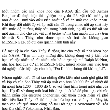
Một nhóm các nhà khoa học của NASA dẫn đầu bởi Asmaa
Boujibar đã thực hiện thí nghiệm trong đó đưa vật chất tương tự
như ở Sao Thuỷ vào điều kiện nhiệt độ và áp suất cao khác nhau.
Khi thay đổi nhiệt độ và áp suất của đá trong chiếc nồi áp suất này
đến mức độ thường thấy sâu trong hành tinh, họ đã có thể tái tạo
một quang phổ cho các vật chất tương tự mà bạn muốn tìm thấy trên
bề mặt Sao Thủy, như được quan sát bởi tàu không gian
MESSENGER có quĩ đạo quanh hành tinh này.
Bề mặt kỳ lạ của Sao Thủy là động lực cho một số nhà khoa học
của NASA. “Bạn tìm thấy những điều không đúng với ý kiến của
bạn, và đột nhiên có rất nhiều câu hỏi được đặt ra” Ralph McNutt,
nhà hoa học của dự án MESSENGER, người không làm việc trên
thí nghiệm đặc biệt này cho biết, “Đó là lí do chúng tôi khám phá”.
Nhóm nghiên cứu đã tái tạo những điều kiện như ranh giới giữa lõi
và lớp vỏ của Sao Thủy với áp suất cao hơn 30.000 lần và nhiệt độ
thì nóng hơn 1200 – 1800 độ C so với tầng hầm trong ngôi nhà của
bạn. Họ đã sử dụng một loại bột được thiết kế để phù hợp với các
thành phần của enstatite chondrites, các thiên thạch hiếm và phổ
biến trên Sao Thủy bởi thành phần hóa học của chúng là tương tự,
theo các kết quả được công bố tại Hội nghị Goldschmidt về Hóa
học Địa chất ở Yokohama, Nhật Bản.