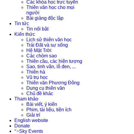
Các khóa học trực tuyến
Thiên văn học cho mọi
người
Bài giảng độc lập
Tin tức
Tin nổi bật
Kiến thức
Lịch sử thiên văn học
Trái Đất và sự sống
Hệ Mặt Trời
Các chòm sao
Thiên cầu, các hiện tượng
Sao, tinh vân, lỗ đen, ...
Thiên hà
Vũ trụ học
Thiên văn Phương Đông
Dụng cụ thiên văn
Chủ đề khác
Tham khảo
Bài viết, ý kiến
Phim, tài liệu, tiện ích
Giải trí
English website
Donate
">
Sky Events