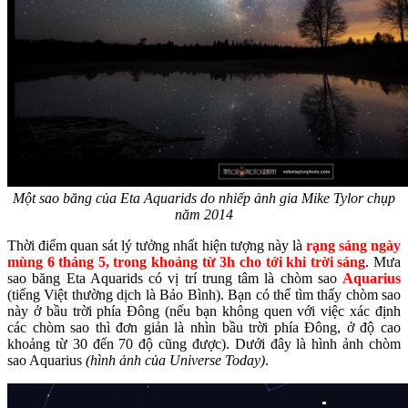
Một sao băng của Eta Aquarids do nhiếp ảnh gia Mike Tylor chụp
năm 2014
Thời điểm quan sát lý tưởng nhất hiện tượng này là
rạng sáng ngày
mùng 6 tháng 5, trong khoảng từ 3h cho tới khi trời sáng
. Mưa
sao băng Eta Aquarids có vị trí trung tâm là chòm sao
Aquarius
(tiếng Việt thường dịch là Bảo Bình). Bạn có thể tìm thấy chòm sao
này ở bầu trời phía Đông (nếu bạn không quen với việc xác định
các chòm sao thì đơn giản là nhìn bầu trời phía Đông, ở độ cao
khoảng từ 30 đến 70 độ cũng được). Dưới đây là hình ảnh chòm
sao Aquarius
(hình ảnh của Universe Today)
.