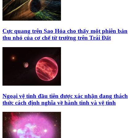
Cực quang trên Sao Hỏa cho thấy một phiên bản
thu nhỏ của cơ chế từ trường trên Trái Đất
Ngoại vệ tinh đầu tiên được xác nhận đang thách
thức cách định nghĩa về hành tinh và vệ tinh