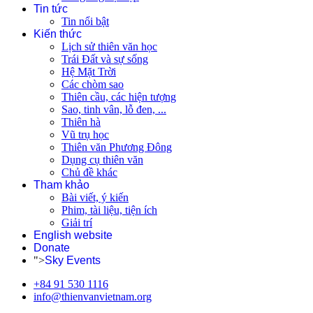
Tin tức
Tin nổi bật
Kiến thức
Lịch sử thiên văn học
Trái Đất và sự sống
Hệ Mặt Trời
Các chòm sao
Thiên cầu, các hiện tượng
Sao, tinh vân, lỗ đen, ...
Thiên hà
Vũ trụ học
Thiên văn Phương Đông
Dụng cụ thiên văn
Chủ đề khác
Tham khảo
Bài viết, ý kiến
Phim, tài liệu, tiện ích
Giải trí
English website
Donate
">
Sky Events
+84 91 530 1116
info@thienvanvietnam.org