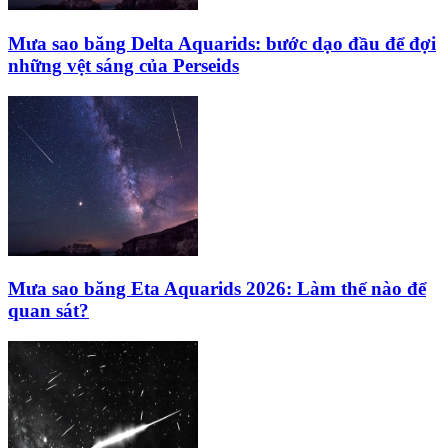
Mưa sao băng Delta Aquarids: bước dạo đầu để đợi
những vệt sáng của Perseids
Mưa sao băng Eta Aquarids 2026: Làm thế nào để
quan sát?