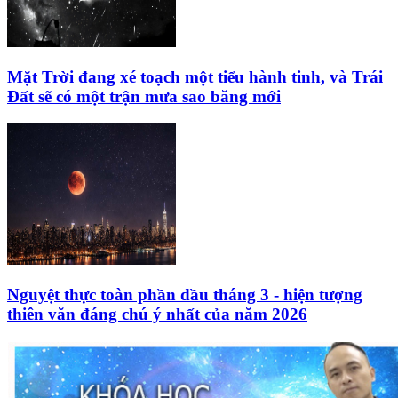
Mặt Trời đang xé toạch một tiểu hành tinh, và Trái
Đất sẽ có một trận mưa sao băng mới
Nguyệt thực toàn phần đầu tháng 3 - hiện tượng
thiên văn đáng chú ý nhất của năm 2026