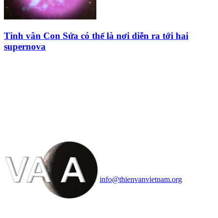
Tinh vân Con Sứa có thể là nơi diễn ra tới hai
supernova
HỘI THIÊN
VĂN VÀ VŨ TRỤ
HỌC VIỆT NAM
Vietnam Astronomy and
Cosmology Association (VACA)
Văn phòng: 90b Khương Đình,
quận Thanh Xuân, Hà Nội
Điện thoại: 091.530.1116; Email:
info@thienvanvietnam.org
Mọi bài viết tại đây thuộc bản
quyền của VACA, vui lòng ghi rõ
tên tác giả và nguồn trích