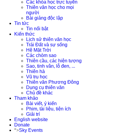
Các khóa học trực tuyến
Thiên văn học cho mọi
người
Bài giảng độc lập
Tin tức
Tin nổi bật
Kiến thức
Lịch sử thiên văn học
Trái Đất và sự sống
Hệ Mặt Trời
Các chòm sao
Thiên cầu, các hiện tượng
Sao, tinh vân, lỗ đen, ...
Thiên hà
Vũ trụ học
Thiên văn Phương Đông
Dụng cụ thiên văn
Chủ đề khác
Tham khảo
Bài viết, ý kiến
Phim, tài liệu, tiện ích
Giải trí
English website
Donate
">
Sky Events