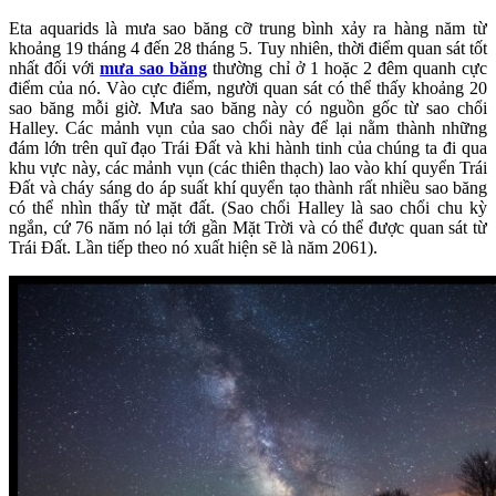
Eta aquarids là mưa sao băng cỡ trung bình xảy ra hàng năm từ
khoảng 19 tháng 4 đến 28 tháng 5. Tuy nhiên, thời điểm quan sát tốt
nhất đối với
mưa sao băng
thường chỉ ở 1 hoặc 2 đêm quanh cực
điểm của nó. Vào cực điểm, người quan sát có thể thấy khoảng 20
sao băng mỗi giờ. Mưa sao băng này có nguồn gốc từ sao chổi
Halley. Các mảnh vụn của sao chổi này để lại nằm thành những
đám lớn trên quĩ đạo Trái Đất và khi hành tinh của chúng ta đi qua
khu vực này, các mảnh vụn (các thiên thạch) lao vào khí quyển Trái
Đất và cháy sáng do áp suất khí quyển tạo thành rất nhiều sao băng
có thể nhìn thấy từ mặt đất. (Sao chổi Halley là sao chổi chu kỳ
ngắn, cứ 76 năm nó lại tới gần Mặt Trời và có thể được quan sát từ
Trái Đất. Lần tiếp theo nó xuất hiện sẽ là năm 2061).