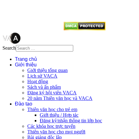
dẫn
Thienvanvietnam.org
khi quý
vị tái sử dụng bất cứ nội dung nào
từ website này.
Search
Trang chủ
Giới thiệu
Giới thiệu tổng quan
Lịch sử VACA
Hoạt động
Sách và ấn phẩm
Đăng ký hội viên VACA
20 năm Thiên văn học và VACA
Đào tạo
Thiên văn học cho trẻ em
Giới thiệu / Hợp tác
Đăng ký/nhận thông tin lớp học
Các khóa học trực tuyến
Thiên văn học cho mọi người
Bài giảng độc lập