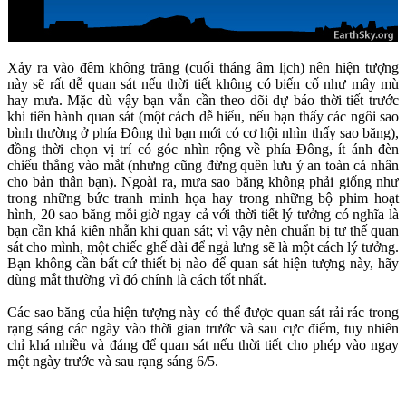
Xảy ra vào đêm không trăng (cuối tháng âm lịch) nên hiện tượng
này sẽ rất dễ quan sát nếu thời tiết không có biến cố như mây mù
hay mưa. Mặc dù vậy bạn vẫn cần theo dõi dự báo thời tiết trước
khi tiến hành quan sát (một cách dễ hiểu, nếu bạn thấy các ngôi sao
bình thường ở phía Đông thì bạn mới có cơ hội nhìn thấy sao băng),
đồng thời chọn vị trí có góc nhìn rộng về phía Đông, ít ánh đèn
chiếu thẳng vào mắt (nhưng cũng đừng quên lưu ý an toàn cá nhân
cho bản thân bạn). Ngoài ra, mưa sao băng không phải giống như
trong những bức tranh minh họa hay trong những bộ phim hoạt
hình, 20 sao băng mỗi giờ ngay cả với thời tiết lý tưởng có nghĩa là
bạn cần khá kiên nhẫn khi quan sát; vì vậy nên chuẩn bị tư thế quan
sát cho mình, một chiếc ghế dài để ngả lưng sẽ là một cách lý tưởng.
Bạn không cần bất cứ thiết bị nào để quan sát hiện tượng này, hãy
dùng mắt thường vì đó chính là cách tốt nhất.
Các sao băng của hiện tượng này có thể được quan sát rải rác trong
rạng sáng các ngày vào thời gian trước và sau cực điểm, tuy nhiên
chỉ khá nhiều và đáng để quan sát nếu thời tiết cho phép vào ngay
một ngày trước và sau rạng sáng 6/5.