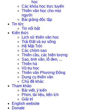
học
Các khóa học trực tuyến
Thiên văn học cho mọi
người
Bài giảng độc lập
Tin tức
Tin nổi bật
Kiến thức
Lịch sử thiên văn học
Trái Đất và sự sống
Hệ Mặt Trời
Các chòm sao
Thiên cầu, các hiện tượng
Sao, tinh vân, lỗ đen, ...
Thiên hà
Vũ trụ học
Thiên văn Phương Đông
Dụng cụ thiên văn
Chủ đề khác
Tham khảo
Bài viết, ý kiến
Phim, tài liệu, tiện ích
Giải trí
English website
Donate