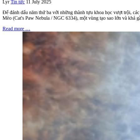
Lyr
Tin tức
11 July 2025
Để đánh dấu năm thứ ba với những thành tựu khoa học vượt trội, 
Mèo (Cat's Paw Nebula / NGC 6334), một vùng tạo sao lớn và khá gầ
Read more …