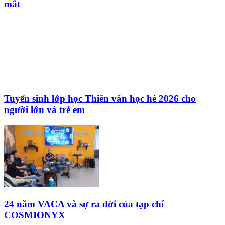
mắt
Tuyển sinh lớp học Thiên văn học hè 2026 cho
người lớn và trẻ em
24 năm VACA và sự ra đời của tạp chí
COSMIONYX