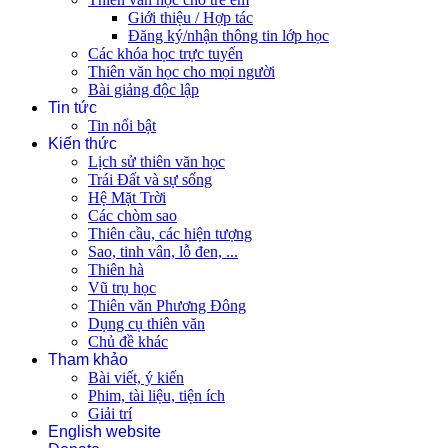
Giới thiệu / Hợp tác
Đăng ký/nhận thông tin lớp học
Các khóa học trực tuyến
Thiên văn học cho mọi người
Bài giảng độc lập
Tin tức
Tin nổi bật
Kiến thức
Lịch sử thiên văn học
Trái Đất và sự sống
Hệ Mặt Trời
Các chòm sao
Thiên cầu, các hiện tượng
Sao, tinh vân, lỗ đen, ...
Thiên hà
Vũ trụ học
Thiên văn Phương Đông
Dụng cụ thiên văn
Chủ đề khác
Tham khảo
Bài viết, ý kiến
Phim, tài liệu, tiện ích
Giải trí
English website