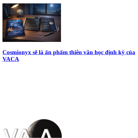
Cosmionyx sẽ là ấn phẩm thiên văn học định kỳ của
VACA
HỘI THIÊN
VĂN VÀ VŨ TRỤ
HỌC VIỆT NAM
Vietnam Astronomy and
Cosmology Association (VACA)
Văn phòng: 90b Khương Đình,
quận Thanh Xuân, Hà Nội
Điện thoại: 091.530.1116; Email: