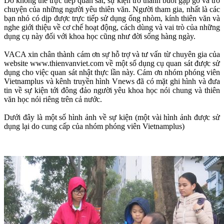
Do không thể trực tiếp quan sát, sự kiện trở thành buổi gặp gỡ và trò
chuyện của những người yêu thiên văn. Người tham gia, nhất là các
bạn nhỏ có dịp được trực tiếp sử dụng ống nhòm, kính thiên văn và
nghe giới thiệu về cơ chế hoạt động, cách dùng và vai trò của những
dụng cụ này đối với khoa học cũng như đời sống hàng ngày.
VACA xin chân thành cám ơn sự hỗ trợ và tư vấn từ chuyên gia của
website www.thienvanviet.com về một số dụng cụ quan sát được sử
dụng cho việc quan sát nhật thực lần này. Cám ơn nhóm phóng viên
Vietnamplus và kênh truyền hình Vnews đã có mặt ghi hình và đưa
tin về sự kiện tới đông đảo người yêu khoa học nói chung và thiên
văn học nói riêng trên cả nước.
Dưới đây là một số hình ảnh về sự kiện (một vài hình ảnh được sử
dụng lại do cung cấp của nhóm phóng viên Vietnamplus)