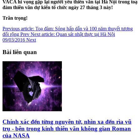
VACA hi vọng gặp lại người yêu thiên văn tại Hà Nội trong toạ
đàm thiên văn dự kiến tổ chức ngày 27 tháng 3 này!
Trân trọng!
Previous article: Toạ đàm: Sóng hấp dẫn và 100 năm thuyết tương
đối rộng
Prev
Next article: Quan sát nhật thực tại Hà Nội
09/03/2016
Next
Bài liên quan
Chính xác đến từng nguyên tử, nhìn xa đến rìa vũ
trụ - bên trong kính thiên văn không gian Roman
của NASA