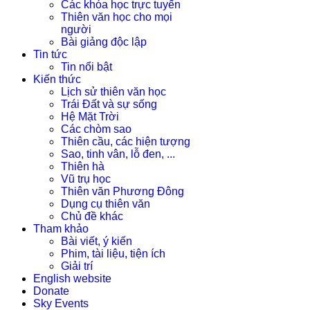
Các khóa học trực tuyến
Thiên văn học cho mọi
người
Bài giảng độc lập
Tin tức
Tin nổi bật
Kiến thức
Lịch sử thiên văn học
Trái Đất và sự sống
Hệ Mặt Trời
Các chòm sao
Thiên cầu, các hiện tượng
Sao, tinh vân, lỗ đen, ...
Thiên hà
Vũ trụ học
Thiên văn Phương Đông
Dụng cụ thiên văn
Chủ đề khác
Tham khảo
Bài viết, ý kiến
Phim, tài liệu, tiện ích
Giải trí
English website
Donate
Sky Events