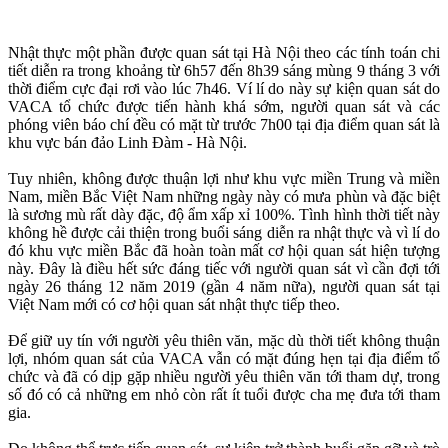
Nhật thực một phần được quan sát tại Hà Nội theo các tính toán chi
tiết diễn ra trong khoảng từ 6h57 đến 8h39 sáng mùng 9 tháng 3 với
thời điểm cực đại rơi vào lúc 7h46. Ví lí do này sự kiện quan sát do
VACA tổ chức được tiến hành khá sớm, người quan sát và các
phóng viên báo chí đều có mặt từ trước 7h00 tại địa điểm quan sát là
khu vực bán đảo Linh Đàm - Hà Nội.
Tuy nhiên, không được thuận lợi như khu vực miền Trung và miền
Nam, miền Bắc Việt Nam những ngày này có mưa phùn và đặc biệt
là sương mù rất dày đặc, độ ẩm xấp xỉ 100%. Tình hình thời tiết này
không hề được cải thiện trong buổi sáng diễn ra nhật thực và vì lí do
đó khu vực miền Bắc đã hoàn toàn mất cơ hội quan sát hiện tượng
này. Đây là điều hết sức đáng tiếc với người quan sát vì cần đợi tới
ngày 26 tháng 12 năm 2019 (gần 4 năm nữa), người quan sát tại
Việt Nam mới có cơ hội quan sát nhật thực tiếp theo.
Để giữ uy tín với người yêu thiên văn, mặc dù thời tiết không thuận
lợi, nhóm quan sát của VACA vẫn có mặt đúng hẹn tại địa điểm tổ
chức và đã có dịp gặp nhiều người yêu thiên văn tới tham dự, trong
số đó có cả những em nhỏ còn rất ít tuổi được cha mẹ đưa tới tham
gia.