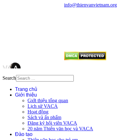
info@thienvanvietnam.org
Mọi bài viết tại đây thuộc bản
quyền của VACA, vui lòng ghi rõ
tên tác giả và nguồn trích
dẫn
Thienvanvietnam.org
khi quý
vị tái sử dụng bất cứ nội dung nào
từ website này.
Search
Trang chủ
Giới thiệu
Giới thiệu tổng quan
Lịch sử VACA
Hoạt động
Sách và ấn phẩm
Đăng ký hội viên VACA
20 năm Thiên văn học và VACA
Đào tạo
Thiên văn học cho trẻ em