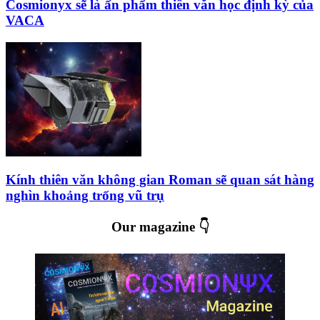
Cosmionyx sẽ là ấn phẩm thiên văn học định kỳ của
VACA
Kính thiên văn không gian Roman sẽ quan sát hàng
nghìn khoảng trống vũ trụ
Our magazine 👇