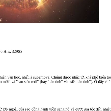
16
Hits: 32965
iên văn học, nhất là supernova. Chúng được nhắc tới khá phổ biến tron
 mới" và "sao siêu mới" (hay "tân tinh" và "siêu tân tinh"). Ở đây chún
 từ lớp ngoài của sao đồng hành tuồn sang nó và được gia tốc đến nhiệ