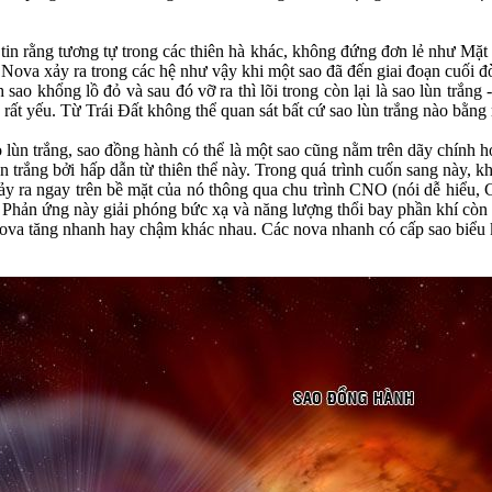
c tin rằng tương tự trong các thiên hà khác, không đứng đơn lẻ như Mặt
). Nova xảy ra trong các hệ như vậy khi một sao đã đến giai đoạn cuối đờ
sao khổng lồ đỏ và sau đó vỡ ra thì lõi trong còn lại là sao lùn trắng 
a rất yếu. Từ Trái Đất không thể quan sát bất cứ sao lùn trắng nào bằng
ao lùn trắng, sao đồng hành có thể là một sao cũng nằm trên dãy chính 
lùn trắng bởi hấp dẫn từ thiên thể này. Trong quá trình cuốn sang này, k
 xảy ra ngay trên bề mặt của nó thông qua chu trình CNO (nói dễ hiểu,
). Phản ứng này giải phóng bức xạ và năng lượng thổi bay phần khí còn 
nova tăng nhanh hay chậm khác nhau. Các nova nhanh có cấp sao biểu k