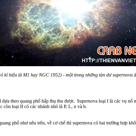
ó kí hiệu là M1 hay NGC 1952) - một trong những tàn dư supernova đ
II dựa theo quang phổ hấp thụ thu được. Supernova loại I là các vụ n
 c còn loại II có các nhánh nhỏ là P, L, n và b.
quang phổ như nêu trên, về cơ chế thì supernova có hai trường hợp kh