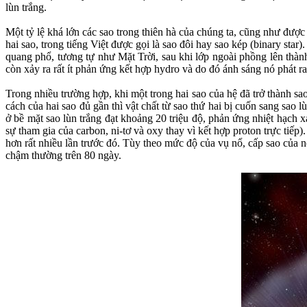
lùn trắng.
Một tỷ lệ khá lớn các sao trong thiên hà của chúng ta, cũng như đượ
hai sao, trong tiếng Việt được gọi là sao đôi hay sao kép (binary star
quang phổ, tương tự như Mặt Trời, sau khi lớp ngoài phồng lên thành 
còn xảy ra rất ít phản ứng kết hợp hydro và do đó ánh sáng nó phát r
Trong nhiều trường hợp, khi một trong hai sao của hệ đã trở thành s
cách của hai sao đủ gần thì vật chất từ sao thứ hai bị cuốn sang sao 
ở bề mặt sao lùn trắng đạt khoảng 20 triệu độ, phản ứng nhiệt hạch
sự tham gia của carbon, ni-tơ và oxy thay vì kết hợp proton trực tiếp
hơn rất nhiều lần trước đó. Tùy theo mức độ của vụ nổ, cấp sao của 
chậm thường trên 80 ngày.