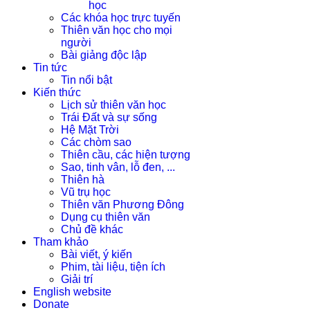
học
Các khóa học trực tuyến
Thiên văn học cho mọi
người
Bài giảng độc lập
Tin tức
Tin nổi bật
Kiến thức
Lịch sử thiên văn học
Trái Đất và sự sống
Hệ Mặt Trời
Các chòm sao
Thiên cầu, các hiện tượng
Sao, tinh vân, lỗ đen, ...
Thiên hà
Vũ trụ học
Thiên văn Phương Đông
Dụng cụ thiên văn
Chủ đề khác
Tham khảo
Bài viết, ý kiến
Phim, tài liệu, tiện ích
Giải trí
English website
Donate