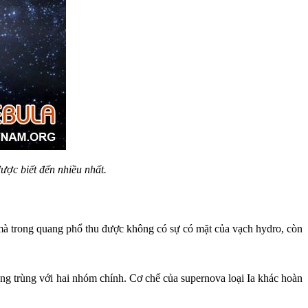
ược biết đến nhiều nhất.
ổ mà trong quang phổ thu được không có sự có mặt của vạch hydro, còn
ông trùng với hai nhóm chính. Cơ chế của supernova loại Ia khác hoàn