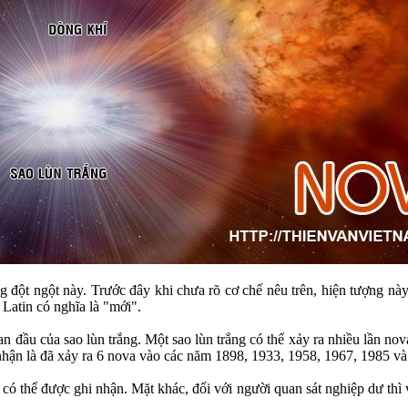
g đột ngột này. Trước đây khi chưa rõ cơ chế nêu trên, hiện tượng nà
 Latin có nghĩa là "mới".
 ban đầu của sao lùn trắng. Một sao lùn trắng có thể xảy ra nhiều lần
hận là đã xảy ra 6 nova vào các năm 1898, 1933, 1958, 1967, 1985 và
 có thể được ghi nhận. Mặt khác, đối với người quan sát nghiệp dư thì