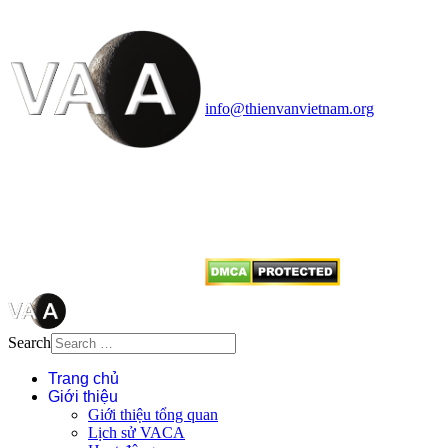
Vietnam Astronomy and
Cosmology Association (VACA)
Văn phòng: 90b Khương Đình,
quận Thanh Xuân, Hà Nội
Điện thoại: 091.530.1116; Email:
info@thienvanvietnam.org
Mọi bài viết tại đây thuộc bản
quyền của VACA, vui lòng ghi rõ
tên tác giả và nguồn trích
dẫn
Thienvanvietnam.org
khi quý
vị tái sử dụng bất cứ nội dung nào
từ website này.
Search
Trang chủ
Giới thiệu
Giới thiệu tổng quan
Lịch sử VACA