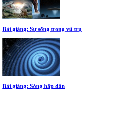
Bài giảng: Sự sống trong vũ trụ
Bài giảng: Sóng hấp dẫn
HỘI THIÊN
VĂN VÀ VŨ TRỤ
HỌC VIỆT NAM