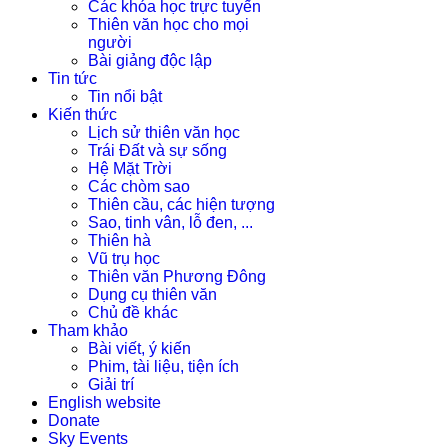
Các khóa học trực tuyến
Thiên văn học cho mọi
người
Bài giảng độc lập
Tin tức
Tin nổi bật
Kiến thức
Lịch sử thiên văn học
Trái Đất và sự sống
Hệ Mặt Trời
Các chòm sao
Thiên cầu, các hiện tượng
Sao, tinh vân, lỗ đen, ...
Thiên hà
Vũ trụ học
Thiên văn Phương Đông
Dụng cụ thiên văn
Chủ đề khác
Tham khảo
Bài viết, ý kiến
Phim, tài liệu, tiện ích
Giải trí
English website
Donate
Sky Events