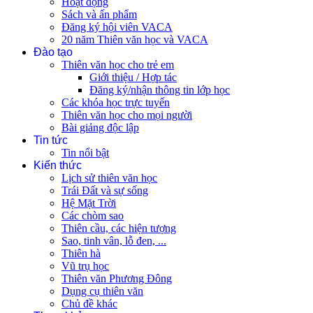
Hoạt động
Sách và ấn phẩm
Đăng ký hội viên VACA
20 năm Thiên văn học và VACA
Đào tạo
Thiên văn học cho trẻ em
Giới thiệu / Hợp tác
Đăng ký/nhận thông tin lớp học
Các khóa học trực tuyến
Thiên văn học cho mọi người
Bài giảng độc lập
Tin tức
Tin nổi bật
Kiến thức
Lịch sử thiên văn học
Trái Đất và sự sống
Hệ Mặt Trời
Các chòm sao
Thiên cầu, các hiện tượng
Sao, tinh vân, lỗ đen, ...
Thiên hà
Vũ trụ học
Thiên văn Phương Đông
Dụng cụ thiên văn
Chủ đề khác