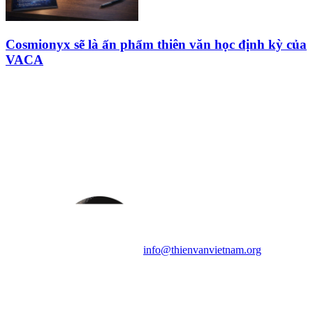
Cosmionyx sẽ là ấn phẩm thiên văn học định kỳ của
VACA
HỘI THIÊN
VĂN VÀ VŨ TRỤ
HỌC VIỆT NAM
Vietnam Astronomy and
Cosmology Association (VACA)
Văn phòng: 90b Khương Đình,
quận Thanh Xuân, Hà Nội
Điện thoại: 091.530.1116; Email:
info@thienvanvietnam.org
Mọi bài viết tại đây thuộc bản
quyền của VACA, vui lòng ghi rõ
tên tác giả và nguồn trích
dẫn
Thienvanvietnam.org
khi quý