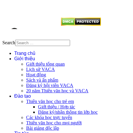
vị tái sử dụng bất cứ nội dung nào
từ website này.
Search
Trang chủ
Giới thiệu
Giới thiệu tổng quan
Lịch sử VACA
Hoạt động
Sách và ấn phẩm
Đăng ký hội viên VACA
20 năm Thiên văn học và VACA
Đào tạo
Thiên văn học cho trẻ em
Giới thiệu / Hợp tác
Đăng ký/nhận thông tin lớp học
Các khóa học trực tuyến
Thiên văn học cho mọi người
Bài giảng độc lập