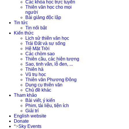
Các khóa học trực tuyến
Thiên văn học cho mọi
người
Bài giảng độc lập
Tin tức
Tin nổi bật
Kiến thức
Lịch sử thiên văn học
Trái Đất và sự sống
Hệ Mặt Trời
Các chòm sao
Thiên cầu, các hiện tượng
Sao, tinh vân, lỗ đen, ...
Thiên hà
Vũ trụ học
Thiên văn Phương Đông
Dụng cụ thiên văn
Chủ đề khác
Tham khảo
Bài viết, ý kiến
Phim, tài liệu, tiện ích
Giải trí
English website
Donate
">
Sky Events