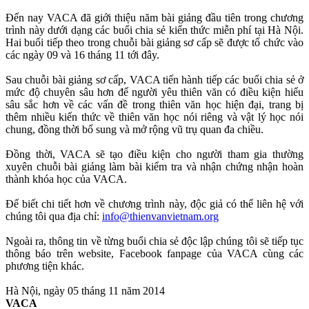
Đến nay VACA đã giới thiệu năm bài giảng đầu tiên trong chương
trình này dưới dạng các buổi chia sẻ kiến thức miễn phí tại Hà Nội.
Hai buổi tiếp theo trong chuỗi bài giảng sơ cấp sẽ được tổ chức vào
các ngày 09 và 16 tháng 11 tới đây.
Sau chuỗi bài giảng sơ cấp, VACA tiến hành tiếp các buổi chia sẻ ở
mức độ chuyên sâu hơn để người yêu thiên văn có điều kiện hiểu
sâu sắc hơn về các vấn đề trong thiên văn học hiện đại, trang bị
thêm nhiều kiến thức về thiên văn học nói riêng và vật lý học nói
chung, đồng thời bổ sung và mở rộng vũ trụ quan đa chiều.
Đồng thời, VACA sẽ tạo điều kiện cho người tham gia thường
xuyên chuỗi bài giảng làm bài kiểm tra và nhận chứng nhận hoàn
thành khóa học của VACA.
Để biết chi tiết hơn về chương trình này, độc giả có thể liên hệ với
chúng tôi qua địa chỉ:
info@thienvanvietnam.org
Ngoài ra, thông tin về từng buổi chia sẻ độc lập chúng tôi sẽ tiếp tục
thông báo trên website, Facebook fanpage của VACA cùng các
phương tiện khác.
Hà Nội, ngày 05 tháng 11 năm 2014
VACA