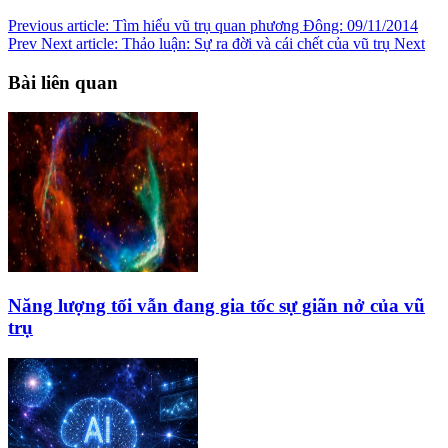
Previous article: Tìm hiểu vũ trụ quan phương Đông: 09/11/2014
Prev
Next article: Thảo luận: Sự ra đời và cái chết của vũ trụ
Next
Bài liên quan
Năng lượng tối vẫn đang gia tốc sự giãn nở của vũ
trụ