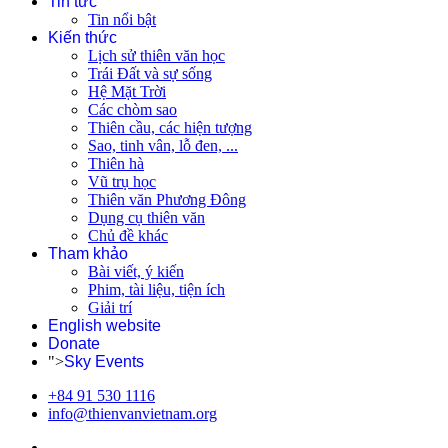
Tin tức
Tin nổi bật
Kiến thức
Lịch sử thiên văn học
Trái Đất và sự sống
Hệ Mặt Trời
Các chòm sao
Thiên cầu, các hiện tượng
Sao, tinh vân, lỗ đen, ...
Thiên hà
Vũ trụ học
Thiên văn Phương Đông
Dụng cụ thiên văn
Chủ đề khác
Tham khảo
Bài viết, ý kiến
Phim, tài liệu, tiện ích
Giải trí
English website
Donate
">
Sky Events
+84 91 530 1116
info@thienvanvietnam.org