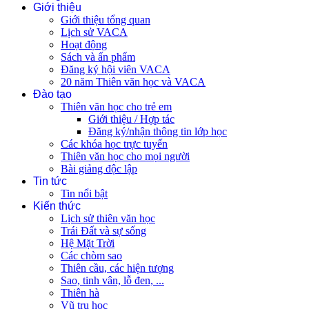
Giới thiệu
Giới thiệu tổng quan
Lịch sử VACA
Hoạt động
Sách và ấn phẩm
Đăng ký hội viên VACA
20 năm Thiên văn học và VACA
Đào tạo
Thiên văn học cho trẻ em
Giới thiệu / Hợp tác
Đăng ký/nhận thông tin lớp học
Các khóa học trực tuyến
Thiên văn học cho mọi người
Bài giảng độc lập
Tin tức
Tin nổi bật
Kiến thức
Lịch sử thiên văn học
Trái Đất và sự sống
Hệ Mặt Trời
Các chòm sao
Thiên cầu, các hiện tượng
Sao, tinh vân, lỗ đen, ...
Thiên hà
Vũ trụ học