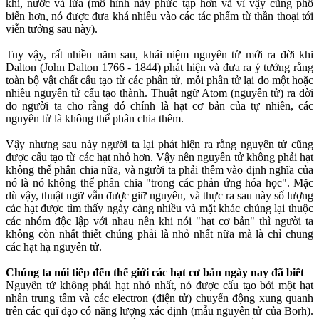
khí, nước và lửa (mô hình này phức tạp hơn và vì vậy cũng phổ
biến hơn, nó được đưa khá nhiều vào các tác phẩm từ thần thoại tới
viễn tưởng sau này).
Tuy vậy, rất nhiều năm sau, khái niệm nguyên tử mới ra đời khi
Dalton (John Dalton 1766 - 1844) phát hiện và đưa ra ý tưởng rằng
toàn bộ vật chất cấu tạo từ các phân tử, mỗi phân tử lại do một hoặc
nhiều nguyên tử cấu tạo thành. Thuật ngữ Atom (nguyên tử) ra đời
do người ta cho rằng đó chính là hạt cơ bản của tự nhiên, các
nguyên tử là không thể phân chia thêm.
Vậy nhưng sau này người ta lại phát hiện ra rằng nguyên tử cũng
được cấu tạo từ các hạt nhỏ hơn. Vậy nên nguyên tử không phải hạt
không thể phân chia nữa, và người ta phải thêm vào định nghĩa của
nó là nó không thể phân chia "trong các phản ứng hóa học". Mặc
dù vậy, thuật ngữ vẫn được giữ nguyên, và thực ra sau này số lượng
các hạt được tìm thấy ngày càng nhiều và mặt khác chúng lại thuộc
các nhóm độc lập với nhau nên khi nói "hạt cơ bản" thì người ta
không còn nhất thiết chúng phải là nhỏ nhất nữa mà là chỉ chung
các hạt hạ nguyên tử.
Chúng ta nói tiếp đến thế giới các hạt cơ bản ngày nay đã biết
Nguyên tử không phải hạt nhỏ nhất, nó được cấu tạo bởi một hạt
nhân trung tâm và các electron (điện tử) chuyển động xung quanh
trên các quĩ đạo có năng lượng xác định (mẫu nguyên tử của Borh).