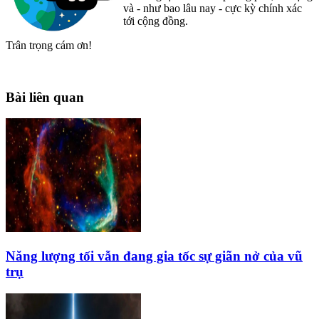
và - như bao lâu nay - cực kỳ chính xác
tới cộng đồng.
Trân trọng cám ơn!
Bài liên quan
Năng lượng tối vẫn đang gia tốc sự giãn nở của vũ
trụ