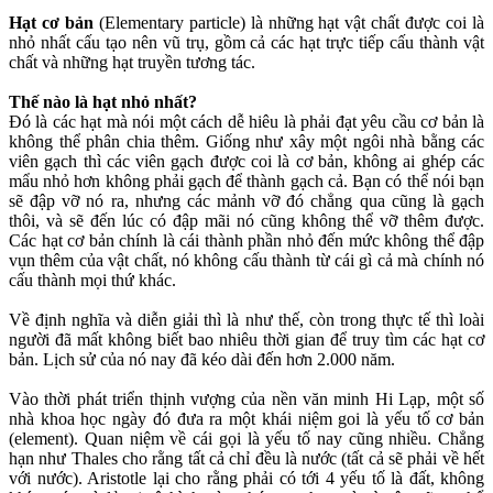
Hạt cơ bản
(Elementary particle) là những hạt vật chất được coi là
nhỏ nhất cấu tạo nên vũ trụ, gồm cả các hạt trực tiếp cấu thành vật
chất và những hạt truyền tương tác.
Thế nào là hạt nhỏ nhất?
Đó là các hạt mà nói một cách dễ hiêu là phải đạt yêu cầu cơ bản là
không thể phân chia thêm. Giống như xây một ngôi nhà bằng các
viên gạch thì các viên gạch được coi là cơ bản, không ai ghép các
mẩu nhỏ hơn không phải gạch để thành gạch cả. Bạn có thể nói bạn
sẽ đập vỡ nó ra, nhưng các mảnh vỡ đó chẳng qua cũng là gạch
thôi, và sẽ đến lúc có đập mãi nó cũng không thể vỡ thêm được.
Các hạt cơ bản chính là cái thành phần nhỏ đến mức không thể đập
vụn thêm của vật chất, nó không cấu thành từ cái gì cả mà chính nó
cấu thành mọi thứ khác.
Về định nghĩa và diễn giải thì là như thế, còn trong thực tế thì loài
người đã mất không biết bao nhiêu thời gian để truy tìm các hạt cơ
bản. Lịch sử của nó nay đã kéo dài đến hơn 2.000 năm.
Vào thời phát triển thịnh vượng của nền văn minh Hi Lạp, một số
nhà khoa học ngày đó đưa ra một khái niệm goi là yếu tố cơ bản
(element). Quan niệm về cái gọi là yếu tố nay cũng nhiều. Chẳng
hạn như Thales cho rằng tất cả chỉ đều là nước (tất cả sẽ phải về hết
với nước). Aristotle lại cho rằng phải có tới 4 yếu tố là đất, không