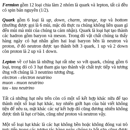
Fermion
gồm 12 loại chia làm 2 nhóm là quark và lepton, tất cả đều
có spin bán nguyên (1/2).
Quark
gồm 6 loại là
up, down, charm, strange, top
và
bottom
(thường được gọi là 6 mùi, mặc dù thực ra chúng không liên quan gì
đến mùi mà mũi của chúng ta cảm nhận). Quark là loại hạt tạo thành
các hadron gồm baryon và meson. Trong đó vật chất chúng ta thấy
hàng ngày có hạt nhân gồm hai loại baryon bền là neutron và
proton, ở đó neutron được tạo thành bởi 3 quark, 1 up và 2 down
còn proton là 2 up và 1 down.
Lepton
về cơ bản là những hạt rất nhẹ so với quark, chúng gồm 6
loại, trong đó có 3 hạt tham gia tạo thành vật chất trực tiếp và tương
ứng với chúng là 3 neutrino tương ứng.
electron - electron neutrino
muon - muon neutrino
tau - tau neutrino
Tất cả những hạt nêu trên còn có một số kết hợp khác nữa để tạo
thành một số loại hạt khác, tuy nhiên giới hạn của bài viết không
tiện để nêu ra, mặt khác các sự kết hợp đó cũng đương nhiên không
được tính là hạt cơ bản, cũng như proton và neutron vậy.
Một số loại hạt khác là các hạt không bền hoặc không đóng vai trò
trực tiếp trong các tương tác hàng ngày chúng ta bắt gặp cũng được