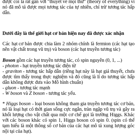
được coi là rất gần với "thuyết về mọi thứ" (theory of everything) vì
nó đã mô tả được mọi tương tác của tự nhiên, chỉ trừ tương tác hấp
dẫn.
Dưới đây là thế giới hạt cơ bản hiện nay đã được xác nhận
Các hạt cơ bản được chia làm 2 nhóm chính là fermion (các hạt tạo
nên vật chất trong vũ trụ) và boson (các hạt truyền tương tác)
Boson
gồm các hạt truyền tương tác, có spin nguyên (0, 1, ...)
-
photon
- hạt truyền tương tác điện từ
-
graviton
- tương tác hấp dẫn (riêng hạt này là hạt giả thuyết, chưa
được tìm thấy trong thực nghiệm và đó cũng là lí do tương tác hấp
dẫn không được đưa vào Mô hình chuẩn)
-
gluon
- tương tác mạnh
-
W boson
và
Z boson
- tương tác yếu.
*
Higgs boson
- loại boson không tham gia truyền tương tác cơ bản,
nó là loại hạt có thời gian sống cực ngắn, tràn ngập vũ trụ và gây ra
khối lượng cho vật chất qua một cơ chế gọi là trường Higgs. Khác
với các boson khác có spin 1, Higgs boson có spin 0. (spin có thể
tạm hiểu là một thông số cơ bản của các hạt mô tả xung lượng góc
nội tại của hạt).