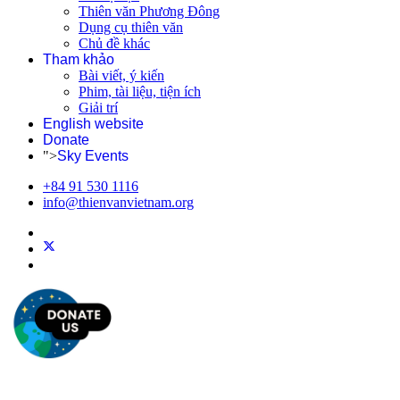
Thiên văn Phương Đông
Dụng cụ thiên văn
Chủ đề khác
Tham khảo
Bài viết, ý kiến
Phim, tài liệu, tiện ích
Giải trí
English website
Donate
">
Sky Events
+84 91 530 1116
info@thienvanvietnam.org