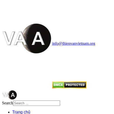
VĂN VÀ VŨ TRỤ
HỌC VIỆT NAM
Vietnam Astronomy and
Cosmology Association (VACA)
Văn phòng: 90b Khương Đình,
quận Thanh Xuân, Hà Nội
Điện thoại: 091.530.1116; Email:
info@thienvanvietnam.org
Mọi bài viết tại đây thuộc bản
quyền của VACA, vui lòng ghi rõ
tên tác giả và nguồn trích
dẫn
Thienvanvietnam.org
khi quý
vị tái sử dụng bất cứ nội dung nào
từ website này.
Search
Trang chủ