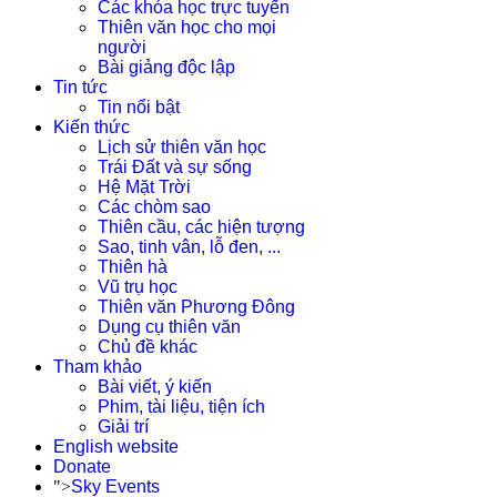
Các khóa học trực tuyến
Thiên văn học cho mọi
người
Bài giảng độc lập
Tin tức
Tin nổi bật
Kiến thức
Lịch sử thiên văn học
Trái Đất và sự sống
Hệ Mặt Trời
Các chòm sao
Thiên cầu, các hiện tượng
Sao, tinh vân, lỗ đen, ...
Thiên hà
Vũ trụ học
Thiên văn Phương Đông
Dụng cụ thiên văn
Chủ đề khác
Tham khảo
Bài viết, ý kiến
Phim, tài liệu, tiện ích
Giải trí
English website
Donate
">
Sky Events