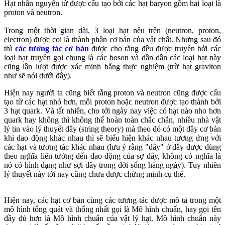
Hạt nhân nguyên tử được cấu tạo bởi các hạt baryon gồm hai loại là
proton và neutron.
Trong một thời gian dài, 3 loại hạt nêu trên (neutron, proton,
electron) được coi là thành phần cơ bản của vật chất. Nhưng sau đó
thì
các tương tác cơ bản
được cho rằng đều được truyền bởi các
loại hạt truyền gọi chung là các boson và dần dần các loại hạt này
cũng lần lượt được xác minh bằng thực nghiệm (trừ hạt graviton
như sẽ nói dưới đây).
Hiện nay người ta cũng biết rằng proton và neutron cũng được cấu
tạo từ các hạt nhỏ hơn, mỗi proton hoặc neutron được tạo thành bởi
3 hạt quark. Và tất nhiên, cho tới ngày nay việc có hạt nào nho hơn
quark hay không thì không thể hoàn toàn chắc chắn, nhiều nhà vật
lý tin vào lý thuyết dây (string theory) mà theo đó có một dây cơ bản
khi dao động khác nhau thì sẽ biểu hiện khác nhau tương ứng với
các hạt và tương tác khác nhau (lưu ý rằng "dây" ở đây được dùng
theo nghĩa liên tưởng đến dao động của sợ dây, không có nghĩa là
nó có hình dạng như sợi dây trong đời sống hàng ngày). Tuy nhiên
lý thuyết này tới nay cũng chưa được chứng minh cụ thể.
Hiện nay, các hạt cơ bản cùng các tương tác được mô tả trong một
mô hình tổng quát và thống nhất gọi là Mô hình chuẩn, hay gọi tên
đầy đủ hơn là Mô hình chuẩn của vật lý hạt. Mô hình chuẩn này