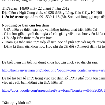
Thời gian:
14h00 ngày 22 tháng 7 năm 2012
Địa điểm :
Ngũ Cung club, số 928 đường Láng, Cầu Giấy, Hà Nội
Liên hệ trước tọa đàm
: 091.530.1116 (Mr. Sơn, vui lòng gọi trực tiế
Nội dung cơ bản của tọa đàm
- Giới thiệu về thiên văn học và những hướng phát triển hiện đại
- Giao lưu giữa người tham gia và các giảng viên, các học viên khóa 
- Hỏi đáp kiến thức thiên văn học
- Tham gia thảo luận trực tiếp về lịch học để phù hợp với người muố
- Đăng kí tham gia khóa học. Học phí ưu đãi đối với người đăng kí
Để biết thêm chi tiết nội dung khoa học xin click vào địa chỉ sau:
http://thienvanvietnam.org/index.php?option=com_content&view=ar
Để hỗ trợ ban tổ chức trong việc xác định số lượng ghế trong tọa đ
việc này rồi, bạn không cần thực hiện lại)
https://docs.google.com/spreadsheet/viewform?formkey=dFF
Trân trọng kính mời