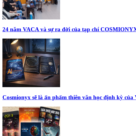
24 năm VACA và sự ra đời của tạp chí COSMIONY
Cosmionyx sẽ là ấn phẩm thiên văn học định kỳ củ