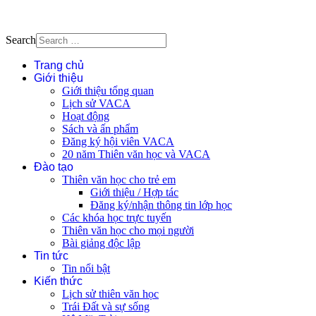
Search
Trang chủ
Giới thiệu
Giới thiệu tổng quan
Lịch sử VACA
Hoạt động
Sách và ấn phẩm
Đăng ký hội viên VACA
20 năm Thiên văn học và VACA
Đào tạo
Thiên văn học cho trẻ em
Giới thiệu / Hợp tác
Đăng ký/nhận thông tin lớp học
Các khóa học trực tuyến
Thiên văn học cho mọi người
Bài giảng độc lập
Tin tức
Tin nổi bật
Kiến thức
Lịch sử thiên văn học
Trái Đất và sự sống