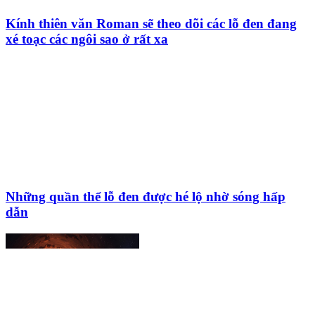
Kính thiên văn Roman sẽ theo dõi các lỗ đen đang
xé toạc các ngôi sao ở rất xa
Những quần thể lỗ đen được hé lộ nhờ sóng hấp
dẫn