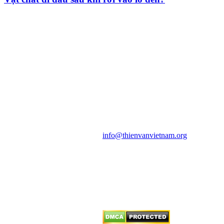
HỘI THIÊN
VĂN VÀ VŨ TRỤ
HỌC VIỆT NAM
Vietnam Astronomy and
Cosmology Association (VACA)
Văn phòng: 90b Khương Đình,
quận Thanh Xuân, Hà Nội
Điện thoại: 091.530.1116; Email:
info@thienvanvietnam.org
Mọi bài viết tại đây thuộc bản
quyền của VACA, vui lòng ghi rõ
tên tác giả và nguồn trích
dẫn
Thienvanvietnam.org
khi quý
vị tái sử dụng bất cứ nội dung nào
từ website này.