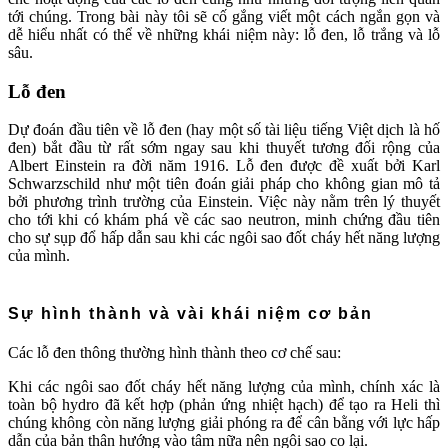
tới chúng. Trong bài này tôi sẽ cố gắng viết một cách ngắn gọn và
dễ hiểu nhất có thể về những khái niệm này: lỗ đen, lỗ trắng và lỗ
sâu.
Lỗ đen
Dự đoán đầu tiên về lỗ đen (hay một số tài liệu tiếng Việt dịch là hố
đen) bắt đầu từ rất sớm ngay sau khi thuyết tương đối rộng của
Albert Einstein ra đời năm 1916. Lỗ đen được đề xuất bởi Karl
Schwarzschild như một tiên đoán giải pháp cho không gian mô tả
bởi phương trình trường của Einstein. Việc này nằm trên lý thuyết
cho tới khi có khám phá về các sao neutron, minh chứng đầu tiên
cho sự sụp đổ hấp dẫn sau khi các ngôi sao đốt cháy hết năng lượng
của mình.
Sự hình thành và vài khái niệm cơ bản
Các lỗ đen thông thường hình thành theo cơ chế sau:
Khi các ngôi sao đốt cháy hết năng lượng của mình, chính xác là
toàn bộ hydro đã kết hợp (phản ứng nhiệt hạch) để tạo ra Heli thì
chúng không còn năng lượng giải phóng ra để cân bằng với lực hấp
dẫn của bản thân hướng vào tâm nữa nên ngôi sao co lại.