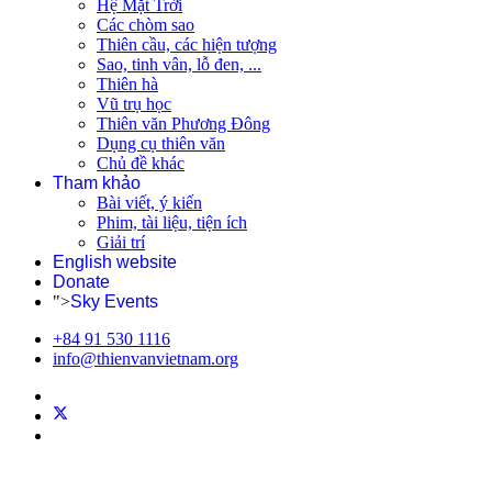
Hệ Mặt Trời
Các chòm sao
Thiên cầu, các hiện tượng
Sao, tinh vân, lỗ đen, ...
Thiên hà
Vũ trụ học
Thiên văn Phương Đông
Dụng cụ thiên văn
Chủ đề khác
Tham khảo
Bài viết, ý kiến
Phim, tài liệu, tiện ích
Giải trí
English website
Donate
">
Sky Events
+84 91 530 1116
info@thienvanvietnam.org