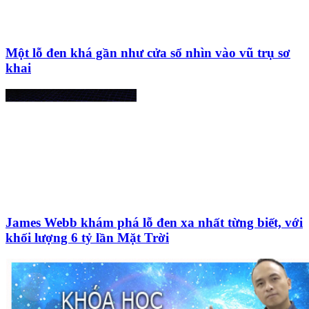
Một lỗ đen khá gần như cửa sổ nhìn vào vũ trụ sơ
khai
James Webb khám phá lỗ đen xa nhất từng biết, với
khối lượng 6 tỷ lần Mặt Trời