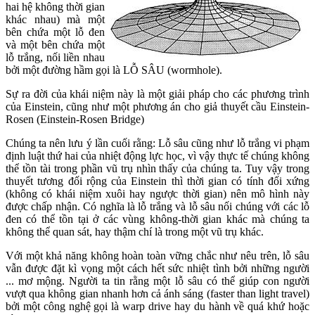
hai hệ không thời gian
khác nhau) mà một
bên chứa một lỗ đen
và một bên chứa một
lỗ trắng, nối liền nhau
bởi một đường hầm gọi là LỖ SÂU (wormhole).
Sự ra đời của khái niệm này là một giải pháp cho các phương trình
của Einstein, cũng như một phương án cho giả thuyết cầu Einstein-
Rosen (Einstein-Rosen Bridge)
Chúng ta nên lưu ý lần cuối rằng: Lỗ sâu cũng như lỗ trắng vi phạm
định luật thứ hai của nhiệt động lực học, vì vậy thực tế chúng không
thể tồn tài trong phần vũ trụ nhìn thấy của chúng ta. Tuy vậy trong
thuyết tương đối rộng của Einstein thì thời gian có tính đối xứng
(không có khái niệm xuôi hay ngược thời gian) nên mô hình này
được chấp nhận. Có nghĩa là lỗ trắng và lỗ sâu nối chúng với các lỗ
đen có thể tồn tại ở các vùng không-thời gian khác mà chúng ta
không thể quan sát, hay thậm chí là trong một vũ trụ khác.
Với một khả năng không hoàn toàn vững chắc như nêu trên, lỗ sâu
vẫn được đặt kì vọng một cách hết sức nhiệt tình bởi những người
... mơ mộng. Người ta tin rằng một lỗ sâu có thể giúp con người
vượt qua không gian nhanh hơn cả ánh sáng (faster than light travel)
bởi một công nghệ gọi là warp drive hay du hành về quá khứ hoặc