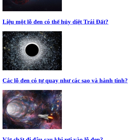
Liệu một lỗ đen có thể hủy diệt Trái Đất?
Các lỗ đen có tự quay như các sao và hành tinh?
Vật chất đi đâu sau khi rơi vào lỗ đen?