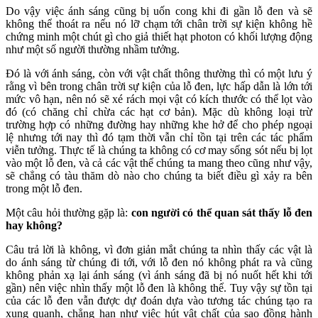
Do vậy việc ánh sáng cũng bị uốn cong khi đi gần lỗ đen và sẽ
không thể thoát ra nếu nó lỡ chạm tới chân trời sự kiện không hề
chứng minh một chút gì cho giả thiết hạt photon có khối lượng động
như một số người thường nhầm tưởng.
Đó là với ánh sáng, còn với vật chất thông thường thì có một lưu ý
rằng vì bên trong chân trời sự kiện của lỗ đen, lực hấp dẫn là lớn tới
mức vô hạn, nên nó sẽ xé rách mọi vật có kích thước có thể lọt vào
đó (có chăng chỉ chừa các hạt cơ bản). Mặc dù không loại trừ
trường hợp có những đường hay những khe hở để cho phép ngoại
lệ nhưng tới nay thì đó tạm thời vẫn chỉ tồn tại trên các tác phẩm
viễn tưởng. Thực tế là chúng ta không có cơ may sống sót nếu bị lọt
vào một lỗ đen, và cả các vật thể chúng ta mang theo cũng như vậy,
sẽ chẳng có tàu thăm dò nào cho chúng ta biết điều gì xảy ra bên
trong một lỗ đen.
Một câu hỏi thường gặp là:
con người có thể quan sát thấy lỗ đen
hay không?
Câu trả lời là không, vì đơn giản mắt chúng ta nhìn thấy các vật là
do ánh sáng từ chúng đi tới, với lỗ đen nó không phát ra và cũng
không phản xạ lại ánh sáng (vì ánh sáng đã bị nó nuốt hết khi tới
gần) nên việc nhìn thấy một lỗ đen là không thể. Tuy vậy sự tồn tại
của các lỗ đen vẫn được dự đoán dựa vào tương tác chúng tạo ra
xung quanh, chẳng hạn như việc hút vật chất của sao đồng hành