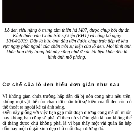
Lỗ đen siêu nặng ở trung tâm thiên hà M87, được chụp bởi dự án
Kính thiên văn Chân trời sự kiện (EHT) và công bố ngày
10/04/2019. Đây là bức ảnh đầu tiên được chụp trực tiếp về khu
vực ngay phía ngoài của chân trời sự kiện của lỗ đen. Mọi hình ảnh
khác bạn thấy trong bài này cũng như ở các tài liệu khác đều là
hình ảnh mô phỏng.
Cơ chế của lỗ đen hiểu đơn giản như sau
Vì không gian chứa trường hấp dẫn đã bị uốn cong như nêu trên,
không một vật thể nào chạm tới chân trời sự kiện của lỗ đen còn có
thể thoát ra ngoài kể cả ánh sáng.
Điều này giống với việc bạn gặp một đoạn đường cong mà dù muốn
hay không bạn cũng sẽ phải đi theo nó vì đơn giản là bạn không thể
đi thẳng được chứ không phải là vì bạn thấy một vài quán ăn hấp
dẫn hay một cô gái xinh đẹp chờ cuối đoạn đường đó.