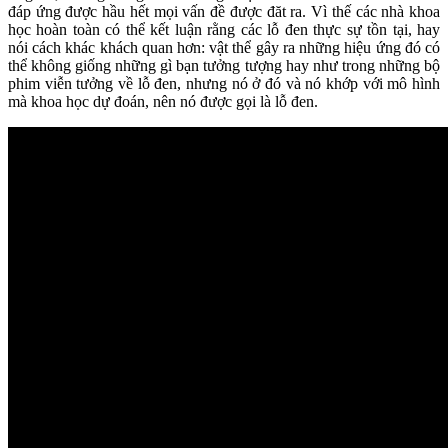
đáp ứng được hầu hết mọi vấn đề được đăt ra. Vì thế các nhà khoa
học hoàn toàn có thể kết luận rằng các lỗ đen thực sự tồn tại, hay
nói cách khác khách quan hơn: vật thể gây ra những hiệu ứng đó có
thể không giống những gì bạn tưởng tượng hay như trong những bộ
phim viễn tưởng về lỗ đen, nhưng nó ở đó và nó khớp với mô hình
mà khoa học dự đoán, nên nó được gọi là lỗ đen.