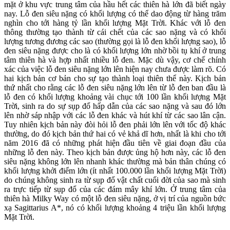
mặt ở khu vực trung tâm của hầu hết các thiên hà lớn đã biết ngày
nay. Lỗ đen siêu nặng có khối lượng có thể dao động từ hàng trăm
nghìn cho tới hàng tỷ lần khối lượng Mặt Trời. Khác với lỗ đen
thông thường tạo thành từ cái chết của các sao nặng và có khối
lượng tương đương các sao (thường gọi là lỗ đen khối lượng sao), lỗ
đen siêu nặng được cho là có khối lượng lớn nhờ bồi tụ khí ở trung
tâm thiên hà và hợp nhất nhiều lỗ đen. Mặc dù vậy, cơ chế chính
xác của việc lỗ đen siêu nặng lớn lên hiện nay chưa được làm rõ. Có
hai kịch bản cơ bản cho sự tạo thành loại thiên thể này. Kịch bản
thứ nhất cho rằng các lỗ đen siêu nặng lớn lên từ lỗ đen ban đầu là
lỗ đen có khối lượng khoảng vài chục tới 100 lần khối lượng Mặt
Trời, sinh ra do sự sụp đổ hấp dẫn của các sao nặng và sau đó lớn
lên nhờ sáp nhập với các lỗ đen khác và hút khí từ các sao lân cận.
Tuy nhiên kịch bản này đòi hỏi lỗ đen phải lớn lên với tốc độ khác
thường, do đó kịch bản thứ hai có vẻ khả dĩ hơn, nhất là khi cho tới
năm 2016 đã có những phát hiện đầu tiên về giai đoạn đầu của
những lỗ đen này. Theo kịch bản được ủng hộ hơn này, các lỗ đen
siêu nặng không lớn lên nhanh khác thường mà bản thân chúng có
khối lượng khởi điểm lớn (ít nhất 100.000 lần khối lượng Mặt Trời)
do chúng không sinh ra từ sụp đổ vật chất cuối đời của sao mà sinh
ra trực tiếp từ sụp đổ của các đám mây khí lớn. Ở trung tâm của
thiên hà Milky Way có một lỗ đen siêu nặng, ở vị trí của nguồn bức
xạ Sagittarius A*, nó có khối lượng khoảng 4 triệu lần khối lượng
Mặt Trời.