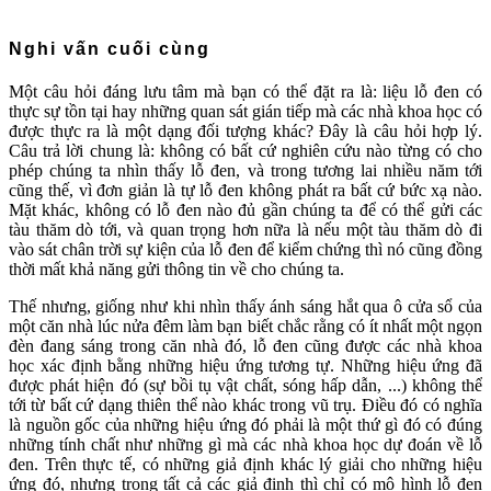
Nghi vấn cuối cùng
Một câu hỏi đáng lưu tâm mà bạn có thể đặt ra là: liệu lỗ đen có
thực sự tồn tại hay những quan sát gián tiếp mà các nhà khoa học có
được thực ra là một dạng đối tượng khác? Đây là câu hỏi hợp lý.
Câu trả lời chung là: không có bất cứ nghiên cứu nào từng có cho
phép chúng ta nhìn thấy lỗ đen, và trong tương lai nhiều năm tới
cũng thế, vì đơn giản là tự lỗ đen không phát ra bất cứ bức xạ nào.
Mặt khác, không có lỗ đen nào đủ gần chúng ta để có thể gửi các
tàu thăm dò tới, và quan trọng hơn nữa là nếu một tàu thăm dò đi
vào sát chân trời sự kiện của lỗ đen để kiểm chứng thì nó cũng đồng
thời mất khả năng gửi thông tin về cho chúng ta.
Thế nhưng, giống như khi nhìn thấy ánh sáng hắt qua ô cửa sổ của
một căn nhà lúc nửa đêm làm bạn biết chắc rằng có ít nhất một ngọn
đèn đang sáng trong căn nhà đó, lỗ đen cũng được các nhà khoa
học xác định bằng những hiệu ứng tương tự. Những hiệu ứng đã
được phát hiện đó (sự bồi tụ vật chất, sóng hấp dẫn, ...) không thể
tới từ bất cứ dạng thiên thể nào khác trong vũ trụ. Điều đó có nghĩa
là nguồn gốc của những hiệu ứng đó phải là một thứ gì đó có đúng
những tính chất như những gì mà các nhà khoa học dự đoán về lỗ
đen. Trên thực tế, có những giả định khác lý giải cho những hiệu
ứng đó, nhưng trong tất cả các giả định thì chỉ có mô hình lỗ đen