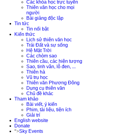
Các khóa học trực tuyến
Thiên văn học cho mọi
người
Bài giảng độc lập
Tin tức
Tin nổi bật
Kiến thức
Lịch sử thiên văn học
Trái Đất và sự sống
Hệ Mặt Trời
Các chòm sao
Thiên cầu, các hiện tượng
Sao, tinh vân, lỗ đen, ...
Thiên hà
Vũ trụ học
Thiên văn Phương Đông
Dụng cụ thiên văn
Chủ đề khác
Tham khảo
Bài viết, ý kiến
Phim, tài liệu, tiện ích
Giải trí
English website
Donate
">
Sky Events