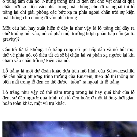
ở trung tâm của nó. Nhưng trong khi lỗ đen chỉ cho vật chất đi qua
chân trời sự kiện vào phía trong mà không cho đi ra ngoài thì lỗ
trắng lại chỉ giải phóng các bức xạ ra phía ngoài chân trời sự kiện
mà không cho chúng đi vào phía trong.
Một câu hỏi hay xuất hiện ở đây là như vậy là lỗ trắng chỉ đẩy ra
chứ không hút vào, nó có phải một trường hơph phản hấp dẫn (anti-
gravity)?
Câu trả lời là không. Lỗ trắng cũng có lực hấp dẫn và nó hút mọi
thứ về phía nó, có điều tất cả sẽ bị chặn lại và phản xạ ngược lại khi
chạm vào chân trời sự kiện của nó.
Lỗ trắng là một dự đoán khác dựa trên mô hình của Schwarzschild
để cân bằng phương trình trường của Einstein, theo đó thì thông tin
biến mất trong lỗ đen có thể được "tuồn" ra ngoài từ lỗ trắng.
Lỗ trắng như vậy có thể nằm trong tương lai hay quá khứ của lỗ
đen, sự đảo ngược quá trình của lỗ đen hoặc ở một không-thời gian
hoàn toàn khác, một vũ trụ khác.