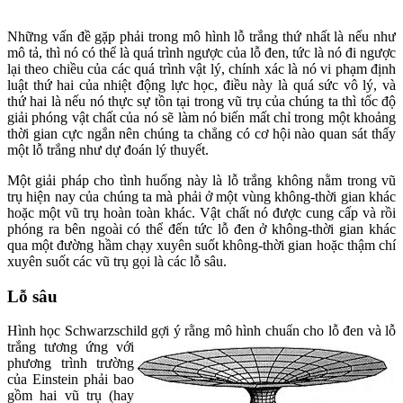
Những vấn đề gặp phải trong mô hình lỗ trắng thứ nhất là nếu như
mô tả, thì nó có thể là quá trình ngược của lỗ đen, tức là nó đi ngược
lại theo chiều của các quá trình vật lý, chính xác là nó vi phạm định
luật thứ hai của nhiệt động lực học, điều này là quá sức vô lý, và
thứ hai là nếu nó thực sự tồn tại trong vũ trụ của chúng ta thì tốc độ
giải phóng vật chất của nó sẽ làm nó biến mất chỉ trong một khoảng
thời gian cực ngắn nên chúng ta chẳng có cơ hội nào quan sát thấy
một lỗ trắng như dự đoán lý thuyết.
Một giải pháp cho tình huống này là lỗ trắng không nằm trong vũ
trụ hiện nay của chúng ta mà phải ở một vùng không-thời gian khác
hoặc một vũ trụ hoàn toàn khác. Vật chất nó được cung cấp và rồi
phóng ra bên ngoài có thể đến tức lỗ đen ở không-thời gian khác
qua một đường hầm chạy xuyên suốt không-thời gian hoặc thậm chí
xuyên suốt các vũ trụ gọi là các lỗ sâu.
Lỗ sâu
Hình học Schwarzschild gợi ý rằng mô hình chuẩn cho lỗ đen và lỗ
trắng tươ
ng ứng với
phương trình trường
của Einstein phải bao
gồm hai vũ trụ (hay