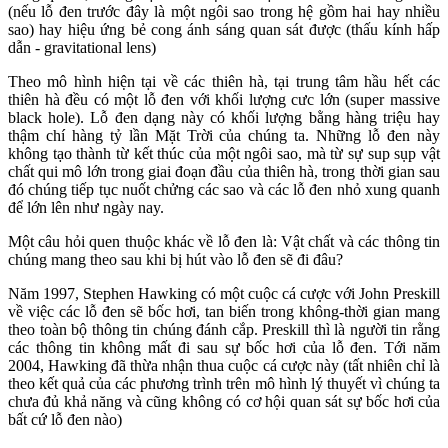
(nếu lỗ đen trước đây là một ngôi sao trong hệ gồm hai hay nhiều
sao) hay hiệu ứng bẻ cong ánh sáng quan sát được (thấu kính hấp
dẫn - gravitational lens)
Theo mô hình hiện tại về các thiên hà, tại trung tâm hầu hết các
thiên hà đều có một lỗ đen với khối lượng cưc lớn (super massive
black hole). Lỗ đen dạng này có khối lượng bằng hàng triệu hay
thậm chí hàng tỷ lần Mặt Trời của chúng ta. Những lỗ đen này
không tạo thành từ kết thúc của một ngôi sao, mà từ sự sup sụp vật
chất qui mô lớn trong giai đoạn đầu của thiên hà, trong thời gian sau
đó chúng tiếp tục nuốt chửng các sao và các lỗ đen nhỏ xung quanh
để lớn lên như ngày nay.
Một câu hỏi quen thuộc khác về lỗ đen là: Vật chất và các thông tin
chúng mang theo sau khi bị hút vào lỗ đen sẽ đi đâu?
Năm 1997, Stephen Hawking có một cuộc cá cược với John Preskill
về việc các lỗ đen sẽ bốc hơi, tan biến trong không-thời gian mang
theo toàn bộ thông tin chúng đánh cắp. Preskill thì là người tin rằng
các thông tin không mất đi sau sự bốc hơi của lỗ đen. Tới năm
2004, Hawking đã thừa nhận thua cuộc cá cược này (tất nhiên chỉ là
theo kết quả của các phương trình trên mô hình lý thuyết vì chúng ta
chưa đủ khả năng và cũng không có cơ hội quan sát sự bốc hơi của
bất cứ lỗ đen nào)