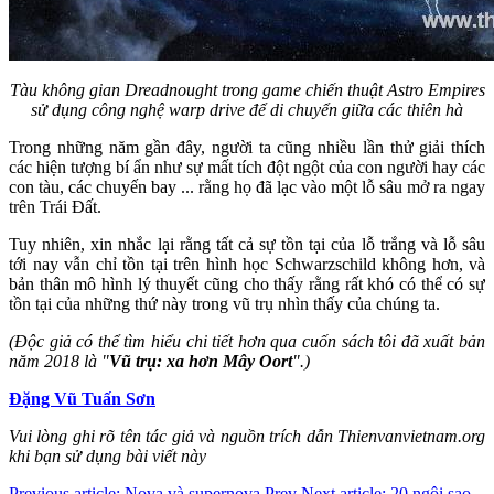
Tàu không gian Dreadnought trong game chiến thuật Astro Empires
sử dụng công nghệ warp drive để di chuyển giữa các thiên hà
Trong những năm gần đây, người ta cũng nhiều lần thử giải thích
các hiện tượng bí ẩn như sự mất tích đột ngột của con người hay các
con tàu, các chuyến bay ... rằng họ đã lạc vào một lỗ sâu mở ra ngay
trên Trái Đất.
Tuy nhiên, xin nhắc lại rằng tất cả sự tồn tại của lỗ trắng và lỗ sâu
tới nay vẫn chỉ tồn tại trên hình học Schwarzschild không hơn, và
bản thân mô hình lý thuyết cũng cho thấy rằng rất khó có thể có sự
tồn tại của những thứ này trong vũ trụ nhìn thấy của chúng ta.
(Độc giả có thể tìm hiểu chi tiết hơn qua cuốn sách tôi đã xuất bản
năm 2018 là "
Vũ trụ: xa hơn Mây Oort
".)
Đặng Vũ Tuấn Sơn
Vui lòng ghi rõ tên tác giả và nguồn trích dẫn Thienvanvietnam.org
khi bạn sử dụng bài viết này
Previous article: Nova và supernova
Prev
Next article: 20 ngôi sao