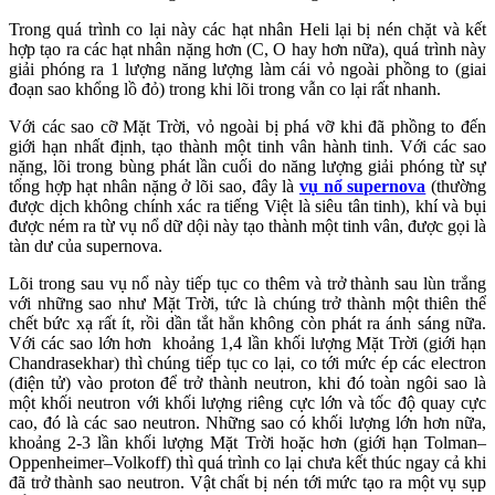
Trong quá trình co lại này các hạt nhân Heli lại bị nén chặt và kết
hợp tạo ra các hạt nhân nặng hơn (C, O hay hơn nữa), quá trình này
giải phóng ra 1 lượng năng lượng làm cái vỏ ngoài phồng to (giai
đoạn sao khổng lồ đỏ) trong khi lõi trong vẫn co lại rất nhanh.
Với các sao cỡ Mặt Trời, vỏ ngoài bị phá vỡ khi đã phồng to đến
giới hạn nhất định, tạo thành một tinh vân hành tinh. Với các sao
nặng, lõi trong bùng phát lần cuối do năng lượng giải phóng từ sự
tổng hợp hạt nhân nặng ở lõi sao, đây là
vụ nổ supernova
(thường
được dịch không chính xác ra tiếng Việt là siêu tân tinh), khí và bụi
được ném ra từ vụ nổ dữ dội này tạo thành một tinh vân, được gọi là
tàn dư của supernova.
Lõi trong sau vụ nổ này tiếp tục co thêm và trở thành sau lùn trắng
với những sao như Mặt Trời, tức là chúng trở thành một thiên thể
chết bức xạ rất ít, rồi dần tắt hẳn không còn phát ra ánh sáng nữa.
Với các sao lớn hơn khoảng 1,4 lần khối lượng Mặt Trời (giới hạn
Chandrasekhar) thì chúng tiếp tục co lại, co tới mức ép các electron
(điện tử) vào proton để trở thành neutron, khi đó toàn ngôi sao là
một khối neutron với khối lượng riêng cực lớn và tốc độ quay cực
cao, đó là các sao neutron. Những sao có khối lượng lớn hơn nữa,
khoảng 2-3 lần khối lượng Mặt Trời hoặc hơn (giới hạn Tolman–
Oppenheimer–Volkoff) thì quá trình co lại chưa kết thúc ngay cả khi
đã trở thành sao neutron. Vật chất bị nén tới mức tạo ra một vụ sụp