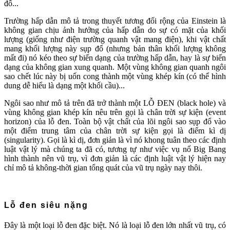
đổ...
Trường hấp dẫn mô tả trong thuyết tương đối rộng của Einstein là
không gian chịu ảnh hưởng của hấp dẫn do sự có mặt của khối
lượng (giống như điện trường quanh vật mang điện), khi vật chất
mang khối lượng này sụp đổ (nhưng bản thân khối lượng không
mất đi) nó kéo theo sự biến dạng của trường hấp dẫn, hay là sự biến
dạng của không gian xung quanh. Một vùng không gian quanh ngôi
sao chết lúc này bị uốn cong thành một vùng khép kín (có thể hình
dung dễ hiểu là dạng một khối cầu)...
Ngôi sao như mô tả trên đã trở thành một LỖ ĐEN (black hole) và
vùng không gian khép kín nêu trên gọi là chân trời sự kiện (event
horizon) của lỗ đen. Toàn bộ vật chất của lõi ngôi sao sụp đổ vào
một điểm trung tâm của chân trời sự kiện gọi là điểm kì dị
(singularity). Gọi là kì dị, đơn giản là vì nó khong tuân theo các định
luật vật lý mà chúng ta đã có, tương tự như việc vụ nổ Big Bang
hình thành nên vũ trụ, vì đơn giản là các định luật vật lý hiện nay
chỉ mô tả không-thời gian tổng quát của vũ trụ ngày nay thôi.
Lỗ đen siêu nặng
Đây là một loại lỗ đen đặc biệt. Nó là loại lỗ đen lớn nhất vũ trụ, có