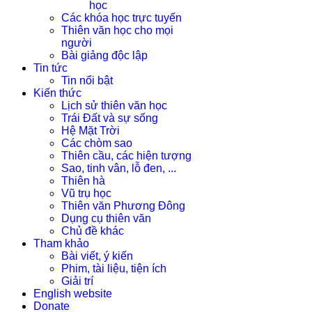
học
Các khóa học trực tuyến
Thiên văn học cho mọi
người
Bài giảng độc lập
Tin tức
Tin nổi bật
Kiến thức
Lịch sử thiên văn học
Trái Đất và sự sống
Hệ Mặt Trời
Các chòm sao
Thiên cầu, các hiện tượng
Sao, tinh vân, lỗ đen, ...
Thiên hà
Vũ trụ học
Thiên văn Phương Đông
Dụng cụ thiên văn
Chủ đề khác
Tham khảo
Bài viết, ý kiến
Phim, tài liệu, tiện ích
Giải trí
English website
Donate