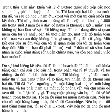
Trong thời gian này, khóa vật lý ở Oxford được sắp xếp các học
sinh không phải ôn luyện quá nhiều. Tôi làm một bài kiểm tra trước
khi đỗ, và sau đó học 3 năm ở Oxford với một bài thi cuối khóa khi
kết thúc. Tôi từng tính toán ra rằng tôi làm việc chỉ khoảng 1.000
giờ trong suốt 3 năm tôi ở đây, có nghĩa là khoảng 1 giờ 1 ngày. Tôi
không tự hào lắm về sự lười biếng này. Tôi chỉ đang diễn tả quan
niệm của tôi và nhiều bạn bè thời điểm đó, một thái độ hoàn toàn
chán nản và cảm thấy không điều gì xứng đáng để cố gắng. Một
kết quả của sự ốm yếu của tôi là quan niệm của tôi đã hoàn toàn
thay đổi: Một khi bạn đã phải đối mặt với tử thần từ rất sớm, bạn
nhận ra cuộc sống đáng sống đến chừng nào, và còn bao nhiêu việc
bạn muốn làm.
Do sự lười biếng kể trên, tôi đã lên kế hoạch để đỗ bài thi cuối khóa
bằng cách chỉ giải các câu hỏi trong phần vật lý lý thuyết, và bỏ
những câu đòi hỏi kiến thức thực tế. Tôi không thể ngủ đêm trước
ngày thi vì quá căng thẳng và lo lắng, tuy nhiên, tôi đã không làm
bài tốt. Tôi đã ở vào ngưỡng giữa một bằng loại một và một bằng
loại hai, và tôi phải tham gia một cuộc phỏng vấn với chủ khảo để
xem tôi nên được bằng gì. Trong cuộc phỏng vấn họ hỏi tôi về kế
hoạch trong tương lai. Tôi trả lời rằng tôi muốn nghiên cứu. Nếu họ
cho tôi một bằng hạng nhất, tôi sẽ tới Cambridge. Nếu họ cho tôi
một bằng hạng hai, tôi sẽ ở lại Oxford. Vậy nên họ đã cho tôi một
bằng hạng nhất.