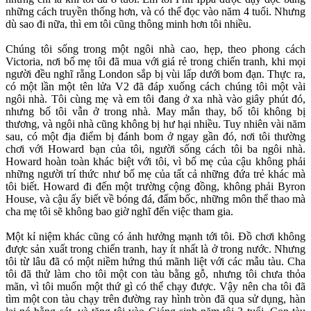
những cách truyền thống hơn, và có thể đọc vào năm 4 tuổi. Nhưng
dù sao đi nữa, thì em tôi cũng thông minh hơn tôi nhiều.
Chúng tôi sống trong một ngôi nhà cao, hẹp, theo phong cách
Victoria, nơi bố mẹ tôi đã mua với giá rẻ trong chiến tranh, khi mọi
người đều nghĩ rằng London sắp bị vùi lấp dưới bom đạn. Thực ra,
có một lần một tên lửa V2 đã đáp xuống cách chúng tôi một vài
ngôi nhà. Tôi cùng mẹ và em tôi đang ở xa nhà vào giây phút đó,
nhưng bố tôi vẫn ở trong nhà. May mắn thay, bố tôi không bị
thương, và ngôi nhà cũng không bị hư hại nhiều. Tuy nhiên vài năm
sau, có một địa điểm bị đánh bom ở ngay gần đó, nơi tôi thường
chơi với Howard bạn của tôi, người sống cách tôi ba ngôi nhà.
Howard hoàn toàn khác biệt với tôi, vì bố mẹ của cậu không phải
những người trí thức như bố mẹ của tất cả những đứa trẻ khác mà
tôi biết. Howard đi đến một trường cộng đồng, không phải Byron
House, và cậu ấy biết về bóng đá, đấm bốc, những môn thể thao mà
cha mẹ tôi sẽ không bao giờ nghĩ đến việc tham gia.
Một kỉ niệm khác cũng có ảnh hưởng mạnh tới tôi. Đồ chơi không
được sản xuất trong chiến tranh, hay ít nhất là ở trong nước. Nhưng
tôi từ lâu đã có một niềm hứng thú mãnh liệt với các mẫu tàu. Cha
tôi đã thử làm cho tôi một con tàu bằng gỗ, nhưng tôi chưa thỏa
mãn, vì tôi muốn một thứ gì có thể chạy được. Vậy nên cha tôi đã
tìm một con tàu chạy trên đường ray hình tròn đã qua sử dụng, hàn