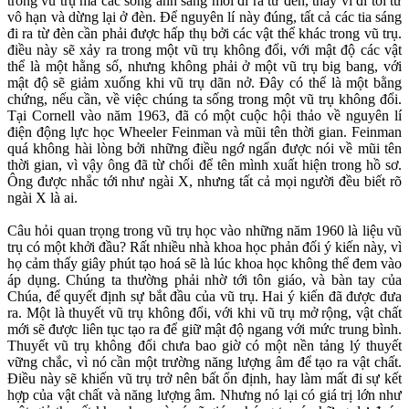
trong vũ trụ mà các sóng ánh sáng mới đi ra từ đèn, thay vì đi tới từ
vô hạn và dừng lại ở đèn. Để nguyên lí này đúng, tất cả các tia sáng
đi ra từ đèn cần phải được hấp thụ bởi các vật thể khác trong vũ trụ.
điều này sẽ xảy ra trong một vũ trụ không đổi, với mật độ các vật
thể là một hằng số, nhưng không phải ở một vũ trụ big bang, với
mật độ sẽ giảm xuống khi vũ trụ dãn nở. Đây có thể là một bằng
chứng, nếu cần, về việc chúng ta sống trong một vũ trụ không đổi.
Tại Cornell vào năm 1963, đã có một cuộc hội thảo về nguyên lí
điện động lực học Wheeler Feinman và mũi tên thời gian. Feinman
quá không hài lòng bởi những điều ngớ ngẩn được nói về mũi tên
thời gian, vì vậy ông đã từ chối để tên mình xuất hiện trong hồ sơ.
Ông được nhắc tới như ngài X, nhưng tất cả mọi người đều biết rõ
ngài X là ai.
Câu hỏi quan trọng trong vũ trụ học vào những năm 1960 là liệu vũ
trụ có một khởi đầu? Rất nhiều nhà khoa học phản đối ý kiến này, vì
họ cảm thấy giây phút tạo hoá sẽ là lúc khoa học không thể đem vào
áp dụng. Chúng ta thường phải nhờ tới tôn giáo, và bàn tay của
Chúa, để quyết định sự bắt đầu của vũ trụ. Hai ý kiến đã được đưa
ra. Một là thuyết vũ trụ không đổi, với khi vũ trụ mở rộng, vật chất
mới sẽ được liên tục tạo ra để giữ mật độ ngang với mức trung bình.
Thuyết vũ trụ không đổi chưa bao giờ có một nền tảng lý thuyết
vững chắc, vì nó cần một trường năng lượng âm để tạo ra vật chất.
Điều này sẽ khiến vũ trụ trở nên bất ổn định, hay làm mất đi sự kết
hợp của vật chất và năng lượng âm. Nhưng nó lại có giá trị lớn như