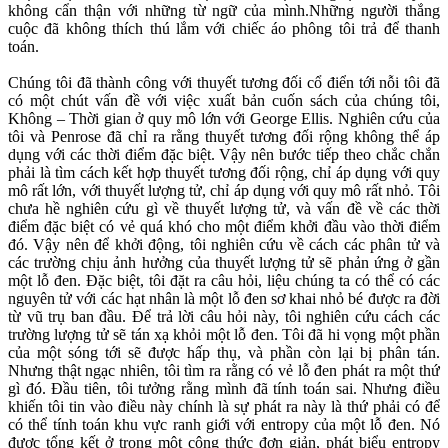
không cẩn thận với những từ ngữ của mình.Những người thắng
cuộc đã không thích thú lắm với chiếc áo phông tôi trả để thanh
toán.
Chúng tôi đã thành công với thuyết tương đối cổ điển tới nỗi tôi đã
có một chút vấn đề với việc xuất bản cuốn sách của chúng tôi,
Không – Thời gian ở quy mô lớn với George Ellis. Nghiên cứu của
tôi và Penrose đã chỉ ra rằng thuyết tương đối rộng không thể áp
dụng với các thời điểm đặc biệt. Vậy nên bước tiếp theo chắc chắn
phải là tìm cách kết hợp thuyết tương đối rộng, chỉ áp dụng với quy
mô rất lớn, với thuyết lượng tử, chỉ áp dụng với quy mô rất nhỏ. Tôi
chưa hề nghiên cứu gì về thuyết lượng tử, và vấn đề về các thời
điểm đặc biệt có vẻ quá khó cho một điểm khởi đầu vào thời điểm
đó. Vậy nên để khởi động, tôi nghiên cứu về cách các phân tử và
các trường chịu ảnh hưởng của thuyết lượng tử sẽ phản ứng ở gần
một lỗ đen. Đặc biệt, tôi đặt ra câu hỏi, liệu chúng ta có thể có các
nguyên tử với các hạt nhân là một lỗ đen sơ khai nhỏ bé được ra đời
từ vũ trụ ban đầu. Để trả lời câu hỏi này, tôi nghiên cứu cách các
trường lượng tử sẽ tán xạ khỏi một lỗ đen. Tôi đã hi vọng một phần
của một sóng tới sẽ được hấp thụ, và phần còn lại bị phân tán.
Nhưng thật ngạc nhiên, tôi tìm ra rằng có vẻ lỗ đen phát ra một thứ
gì đó. Đầu tiên, tôi tưởng rằng mình đã tính toán sai. Nhưng điều
khiến tôi tin vào điều này chính là sự phát ra này là thứ phải có để
có thể tính toán khu vực ranh giới với entropy của một lỗ đen. Nó
được tổng kết ở trong một công thức đơn giản, phát biểu entropy