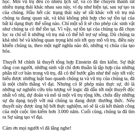
học. Mỗi vũ trụ đều có nhiều lịch sử, và có thể chuyển thành rất
nhiều trạng thái khác nhau sau này, ví dụ như hiện tại, sau sự tạo ra
của chúng. Hầu hết các trạng thái này sẽ rất khác với vũ trụ mà
chúng ta đang quan sát, và khá không phù hợp cho sự tồn tại của
bất kì dạng thực thể sống nào. Chỉ một số ít sẽ cho phép các sinh vật
như chúng ta có thể tồn tại. Vì vậy, sự tồn tại của chúng ta đã chọn
lọc ra chỉ số ít những vũ trụ mà có thể hỗ trợ sự sống. Dù chúng ta
khá nhỏ bé và không quan trọng khi nói tới quy mô vũ trụ, điều này
khiến chúng ta, theo một ngữ nghĩa nào đó, những vị chúa của tạo
hóa.
Thuyết M chính là thuyết tổng hợp Einstein đã tìm kiếm. Sự thật
rằng con người, những sinh vật chỉ đơn thuần là tập hợp của những
phân tử cơ bản trong vũ trụ, đã có thể bước gần như thế này tới việc
hiểu được những luật bao quanh chúng ta và vũ trụ của chúng ta, đã
là một chiến thắng vĩ đại. Nhưng có lẽ phép màu thực sự, đó là
những sự nghiên cứu trìu tượng về logic đã dẫn tới một thuyết độc
nhất vô nhị, dự đoán và mô tả một vũ trụ rộng lớn, chứa đầy những
sự đa dạng tuyệt vời mà chúng ta đang được thưởng thức. Nếu
thuyết này được ủng hộ bởi thực nghiệm, nó sẽ là cái kết thành công
của một cuộc tìm kiếm hơn 3.000 năm. Cuối cùng, chúng ta đã tìm
ra Sự sáng tạo vĩ đại.
Cảm ơn mọi người vì đã lắng nghe!