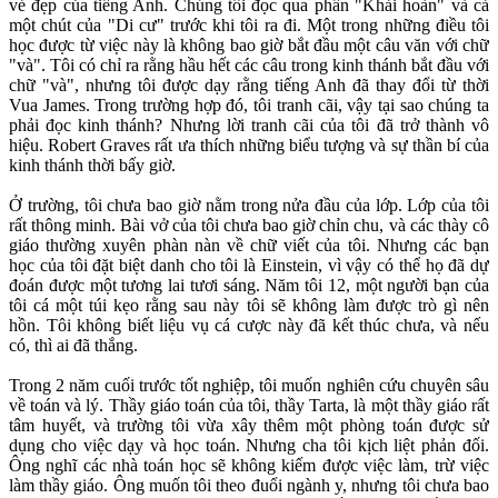
vẻ đẹp của tiếng Anh. Chúng tôi đọc qua phần "Khải hoàn" và cả
một chút của "Di cư" trước khi tôi ra đi. Một trong những điều tôi
học được từ việc này là không bao giờ bắt đầu một câu văn với chữ
"và". Tôi có chỉ ra rằng hầu hết các câu trong kinh thánh bắt đầu với
chữ "và", nhưng tôi được dạy rằng tiếng Anh đã thay đổi từ thời
Vua James. Trong trường hợp đó, tôi tranh cãi, vậy tại sao chúng ta
phải đọc kinh thánh? Nhưng lời tranh cãi của tôi đã trở thành vô
hiệu. Robert Graves rất ưa thích những biểu tượng và sự thần bí của
kinh thánh thời bấy giờ.
Ở trường, tôi chưa bao giờ nằm trong nửa đầu của lớp. Lớp của tôi
rất thông minh. Bài vở của tôi chưa bao giờ chỉn chu, và các thày cô
giáo thường xuyên phàn nàn về chữ viết của tôi. Nhưng các bạn
học của tôi đặt biệt danh cho tôi là Einstein, vì vậy có thể họ đã dự
đoán được một tương lai tươi sáng. Năm tôi 12, một người bạn của
tôi cá một túi kẹo rằng sau này tôi sẽ không làm được trò gì nên
hồn. Tôi không biết liệu vụ cá cược này đã kết thúc chưa, và nếu
có, thì ai đã thắng.
Trong 2 năm cuối trước tốt nghiệp, tôi muốn nghiên cứu chuyên sâu
về toán và lý. Thầy giáo toán của tôi, thầy Tarta, là một thầy giáo rất
tâm huyết, và trường tôi vừa xây thêm một phòng toán được sử
dụng cho việc dạy và học toán. Nhưng cha tôi kịch liệt phản đối.
Ông nghĩ các nhà toán học sẽ không kiếm được việc làm, trừ việc
làm thầy giáo. Ông muốn tôi theo đuổi ngành y, nhưng tôi chưa bao