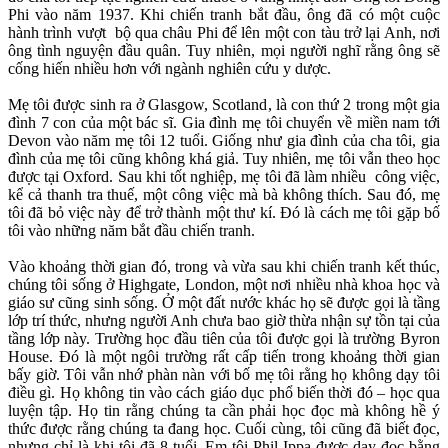
Phi vào năm 1937. Khi chiến tranh bắt đầu, ông đã có một cuộc
hành trình vượt bộ qua châu Phi để lên một con tàu trở lại Anh, nơi
ông tình nguyện đầu quân. Tuy nhiên, mọi người nghĩ rằng ông sẽ
cống hiến nhiều hơn với ngành nghiên cứu y dược.
Mẹ tôi được sinh ra ở Glasgow, Scotland, là con thứ 2 trong một gia
đình 7 con của một bác sĩ. Gia đình mẹ tôi chuyển về miền nam tới
Devon vào năm mẹ tôi 12 tuổi. Giống như gia đình của cha tôi, gia
đình của mẹ tôi cũng không khá giả. Tuy nhiên, mẹ tôi vẫn theo học
được tại Oxford. Sau khi tốt nghiệp, mẹ tôi đã làm nhiều công việc,
kể cả thanh tra thuế, một công việc mà bà không thích. Sau đó, mẹ
tôi đã bỏ việc này để trở thành một thư kí. Đó là cách mẹ tôi gặp bố
tôi vào những năm bắt đầu chiến tranh.
Vào khoảng thời gian đó, trong và vừa sau khi chiến tranh kết thúc,
chúng tôi sống ở Highgate, London, một nơi nhiều nhà khoa học và
giáo sư cũng sinh sống. Ở một đất nước khác họ sẽ được gọi là tầng
lớp trí thức, nhưng người Anh chưa bao giờ thừa nhận sự tồn tại của
tầng lớp này. Trường học đầu tiên của tôi được gọi là trường Byron
House. Đó là một ngôi trường rất cấp tiến trong khoảng thời gian
bấy giờ. Tôi vẫn nhớ phàn nàn với bố mẹ tôi rằng họ không dạy tôi
điều gì. Họ không tin vào cách giáo dục phổ biến thời đó – học qua
luyện tập. Họ tin rằng chúng ta cần phải học đọc mà không hề ý
thức được rằng chúng ta đang học. Cuối cùng, tôi cũng đã biết đọc,
nhưng chỉ là khi tôi đã 8 tuổi. Em tôi Phil Ippa được dạy đọc bằng