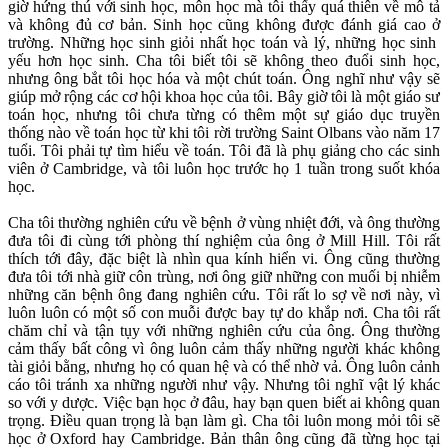
giờ hứng thú với sinh học, môn học mà tôi thấy quá thiên về mô tả
và không đủ cơ bản. Sinh học cũng không được đánh giá cao ở
trường. Những học sinh giỏi nhất học toán và lý, những học sinh
yếu hơn học sinh. Cha tôi biết tôi sẽ không theo đuổi sinh học,
nhưng ông bắt tôi học hóa và một chút toán. Ông nghĩ như vậy sẽ
giúp mở rộng các cơ hội khoa học của tôi. Bây giờ tôi là một giáo sư
toán học, nhưng tôi chưa từng có thêm một sự giáo dục truyền
thống nào về toán học từ khi tôi rời trường Saint Olbans vào năm 17
tuổi. Tôi phải tự tìm hiểu về toán. Tôi đã là phụ giảng cho các sinh
viên ở Cambridge, và tôi luôn học trước họ 1 tuần trong suốt khóa
học.
Cha tôi thường nghiên cứu về bệnh ở vùng nhiệt đới, và ông thường
đưa tôi đi cùng tới phòng thí nghiệm của ông ở Mill Hill. Tôi rất
thích tới đây, đặc biệt là nhìn qua kính hiển vi. Ông cũng thường
đưa tôi tới nhà giữ côn trùng, nơi ông giữ những con muối bị nhiễm
những căn bệnh ông đang nghiên cứu. Tôi rất lo sợ về nơi này, vì
luôn luôn có một số con muỗi được bay tự do khắp nơi. Cha tôi rất
chăm chỉ và tận tụy với những nghiên cứu của ông. Ông thường
cảm thấy bất công vì ông luôn cảm thấy những người khác không
tài giỏi bằng, nhưng họ có quan hệ và có thể nhờ vả. Ông luôn cảnh
cáo tôi tránh xa những người như vậy. Nhưng tôi nghĩ vật lý khác
so với y dược. Việc bạn học ở đâu, hay bạn quen biết ai không quan
trọng. Điều quan trọng là bạn làm gì. Cha tôi luôn mong mỏi tôi sẽ
học ở Oxford hay Cambridge. Bản thân ông cũng đã từng học tại