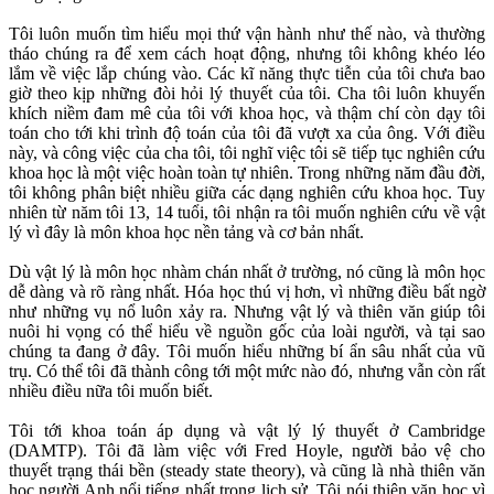
Tôi luôn muốn tìm hiểu mọi thứ vận hành như thế nào, và thường
tháo chúng ra để xem cách hoạt động, nhưng tôi không khéo léo
lắm về việc lắp chúng vào. Các kĩ năng thực tiễn của tôi chưa bao
giờ theo kịp những đòi hỏi lý thuyết của tôi. Cha tôi luôn khuyến
khích niềm đam mê của tôi với khoa học, và thậm chí còn dạy tôi
toán cho tới khi trình độ toán của tôi đã vượt xa của ông. Với điều
này, và công việc của cha tôi, tôi nghĩ việc tôi sẽ tiếp tục nghiên cứu
khoa học là một việc hoàn toàn tự nhiên. Trong những năm đầu đời,
tôi không phân biệt nhiều giữa các dạng nghiên cứu khoa học. Tuy
nhiên từ năm tôi 13, 14 tuổi, tôi nhận ra tôi muốn nghiên cứu về vật
lý vì đây là môn khoa học nền tảng và cơ bản nhất.
Dù vật lý là môn học nhàm chán nhất ở trường, nó cũng là môn học
dễ dàng và rõ ràng nhất. Hóa học thú vị hơn, vì những điều bất ngờ
như những vụ nổ luôn xảy ra. Nhưng vật lý và thiên văn giúp tôi
nuôi hi vọng có thể hiểu về nguồn gốc của loài người, và tại sao
chúng ta đang ở đây. Tôi muốn hiểu những bí ẩn sâu nhất của vũ
trụ. Có thể tôi đã thành công tới một mức nào đó, nhưng vẫn còn rất
nhiều điều nữa tôi muốn biết.
Tôi tới khoa toán áp dụng và vật lý lý thuyết ở Cambridge
(DAMTP). Tôi đã làm việc với Fred Hoyle, người bảo vệ cho
thuyết trạng thái bền (steady state theory), và cũng là nhà thiên văn
học người Anh nổi tiếng nhất trong lịch sử. Tôi nói thiên văn học vì