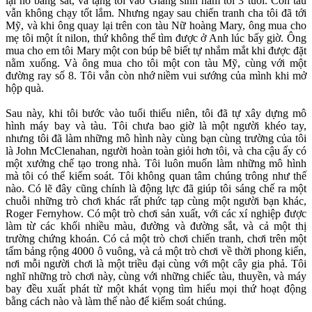
lại nó bằng sát, và tặng tôi vào Giáng sinh năm tôi 3 tuổi. Con tàu
vẫn không chạy tốt lắm. Nhưng ngay sau chiến tranh cha tôi đã tới
Mỹ, và khi ông quay lại trên con tàu Nữ hoàng Mary, ông mua cho
mẹ tôi một ít nilon, thứ không thể tìm được ở Anh lúc bấy giờ. Ông
mua cho em tôi Mary một con búp bê biết tự nhắm mắt khi được đặt
nằm xuống. Và ông mua cho tôi một con tàu Mỹ, cùng với một
đường ray số 8. Tôi vẫn còn nhớ niềm vui sướng của mình khi mở
hộp quà.
Sau này, khi tôi bước vào tuổi thiếu niên, tôi đã tự xây dựng mô
hình máy bay và tàu. Tôi chưa bao giờ là một người khéo tay,
nhưng tôi đã làm những mô hình này cùng bạn cùng trường của tôi
là John McClenahan, người hoàn toàn giỏi hơn tôi, và cha cậu ấy có
một xưởng chế tạo trong nhà. Tôi luôn muốn làm những mô hình
mà tôi có thể kiểm soát. Tôi không quan tâm chúng trông như thế
nào. Có lẽ đây cũng chính là động lực đã giúp tôi sáng chế ra một
chuỗi những trò chơi khác rất phức tạp cùng một người bạn khác,
Roger Fernyhow. Có một trò chơi sản xuất, với các xí nghiệp được
làm từ các khối nhiều màu, đường và đường sắt, và cả một thị
trường chứng khoán. Có cả một trò chơi chiến tranh, chơi trên một
tấm bảng rộng 4000 ô vuông, và cả một trò chơi về thời phong kiến,
nơi mỗi người chơi là một triều đại cùng với một cây gia phả. Tôi
nghĩ những trò chơi này, cùng với những chiếc tàu, thuyền, và máy
bay đều xuất phát từ một khát vọng tìm hiểu mọi thứ hoạt động
bằng cách nào và làm thế nào để kiểm soát chúng.