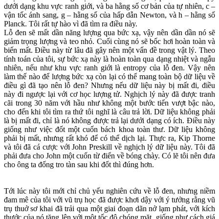
dưới dạng khu vực ranh giới, và ba hằng số cơ bản của tự nhiên, c –
vận tốc ánh sang, g – hằng số của hấp dẫn Newton, và h – hằng số
Planck. Tôi rất tự hào vì đã tìm ra điều này.
Lỗ đen sẽ mất dần năng lượng qua bức xạ, vậy nên dần dần nó sẽ
giảm trọng lượng và teo nhỏ. Cuối cùng nó sẽ bốc hơi hoàn toàn và
biến mất. Điều này từ lâu đã gây nên một vấn đề trong vật lý. Theo
tính toán của tôi, sự bức xạ này là hoàn toàn qua dạng nhiệt và ngẫu
nhiên, nếu như khu vực ranh giới là entropy của lỗ đen. Vậy nên
làm thế nào để lượng bức xạ còn lại có thể mang toàn bộ dữ liệu về
điều gì đã tạo nên lỗ đen? Nhưng nếu dữ liệu này bị mất đi, điều
này đi ngược lại với cơ học lượng tử. Nghịch lý này đã được tranh
cãi trong 30 năm với hầu như không một bước tiến vượt bậc nào,
cho đến khi tôi tìm ra thứ tôi nghĩ là câu trả lời. Dữ liệu không phải
là bị mất đi, chỉ là nó không được trả lại dưới dạng có ích. Điều này
giống như việc đốt một cuốn bách khoa toàn thư. Dữ liệu không
phải bị mất, nhưng rất khó để có thể dịch lại. Thực ra, Kip Thorne
và tôi đã cá cược với John Preskill về nghịch lý dữ liệu này. Tôi đã
phải đưa cho John một cuốn từ điển về bóng chày. Có lẽ tôi nên đưa
cho ông ta đống tro tàn sau khi đốt thì đúng hơn.
Tới lúc này tôi mới chỉ chủ yếu nghiên cứu về lỗ đen, nhưng niềm
đam mê của tôi với vũ trụ học đã được khơi dậy với ý tưởng rằng vũ
trụ thuở sơ khai đã trải qua một giai đoạn dãn nở lạm phát, với kích
thước của nó tăng lên với một tốc độ chóng mặt, giống như cách giá