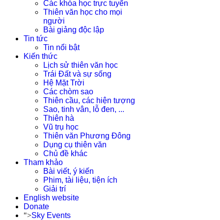
Các khóa học trực tuyến
Thiên văn học cho mọi
người
Bài giảng độc lập
Tin tức
Tin nổi bật
Kiến thức
Lịch sử thiên văn học
Trái Đất và sự sống
Hệ Mặt Trời
Các chòm sao
Thiên cầu, các hiện tượng
Sao, tinh vân, lỗ đen, ...
Thiên hà
Vũ trụ học
Thiên văn Phương Đông
Dụng cụ thiên văn
Chủ đề khác
Tham khảo
Bài viết, ý kiến
Phim, tài liệu, tiện ích
Giải trí
English website
Donate
">
Sky Events