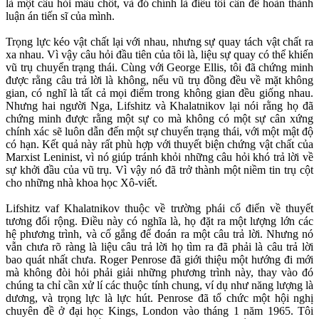
là một câu hỏi mấu chốt, và đó chính là điều tôi cần để hoàn thành
luận án tiến sĩ của mình.
Trọng lực kéo vật chất lại với nhau, nhưng sự quay tách vật chất ra
xa nhau. Vì vậy câu hỏi đầu tiên của tôi là, liệu sự quay có thể khiến
vũ trụ chuyển trạng thái. Cùng với George Ellis, tôi đã chứng minh
được rằng câu trả lời là không, nếu vũ trụ đồng đều về mặt không
gian, có nghĩ là tất cả mọi điểm trong không gian đều giống nhau.
Nhưng hai người Nga, Lifshitz và Khalatnikov lại nói rằng họ đã
chứng minh được rằng một sự co mà không có một sự cân xứng
chính xác sẽ luôn dẫn đến một sự chuyển trạng thái, với một mật độ
có hạn. Kết quả này rất phù hợp với thuyết biện chứng vật chất của
Marxist Leninist, vì nó giúp tránh khỏi những câu hỏi khó trả lời về
sự khởi đầu của vũ trụ. Vì vậy nó đã trở thành một niềm tin trụ cột
cho những nhà khoa học Xô-viết.
Lifshitz vaf Khalatnikov thuộc về trường phái cổ điển về thuyết
tương đối rộng. Điều này có nghĩa là, họ đặt ra một lượng lớn các
hệ phương trình, và cố gắng để đoán ra một câu trả lời. Nhưng nó
vẫn chưa rõ ràng là liệu câu trả lời họ tìm ra đã phải là câu trả lời
bao quát nhất chưa. Roger Penrose đã giới thiệu một hướng đi mới
mà không đòi hỏi phải giải những phương trình này, thay vào đó
chúng ta chỉ cần xử lí các thuộc tính chung, ví dụ như năng lượng là
dương, và trọng lực là lực hút. Penrose đã tổ chức một hội nghị
chuyên đề ở đại học Kings, London vào tháng 1 năm 1965. Tôi