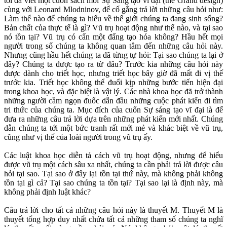
tôi đã viết một cuốn sách mới Sự Sáng tạo vĩ đại (the Grand design)
cùng với Leonard Mlodninov, để cố gắng trả lời những câu hỏi như:
Làm thế nào để chúng ta hiểu về thế giới chúng ta đang sinh sống?
Bản chất của thực tế là gì? Vũ trụ hoạt động như thế nào, và tại sao
nó tồn tại? Vũ trụ có cẩn một đấng tạo hóa không? Hầu hết mọi
người trong số chúng ta không quan tâm đến những câu hỏi này.
Nhưng cũng hầu hết chúng ta đã từng tự hỏi: Tại sao chúng ta lại ở
đây? Chúng ta được tạo ra từ đâu? Trước kia những câu hỏi này
được dành cho triết học, nhưng triết học bây giờ đã mất đi vị thế
trước kia. Triết học không thể đuổi kịp những bước tiến hiện đại
trong khoa học, và đặc biệt là vật lý. Các nhà khoa học đã trở thành
những người cầm ngọn đuốc dẫn đầu những cuộc phát kiến đi tìm
tri thức của chúng ta. Mục đích của cuốn Sự sáng tạo vĩ đại là để
đưa ra những câu trả lời dựa trên những phát kiến mới nhất. Chúng
dẫn chúng ta tới một bức tranh rất mới mẻ và khác biệt về vũ trụ,
cũng như vị thế của loài người trong vũ trụ ấy.
Các luật khoa học diễn tả cách vũ trụ hoạt động, nhưng để hiểu
được vũ trụ một cách sâu xa nhất, chúng ta cần phải trả lời được câu
hỏi tại sao. Tại sao ở đây lại tồn tại thứ này, mà không phải không
tồn tại gì cả? Tại sao chúng ta tồn tại? Tại sao lại là định này, mà
không phải định luật khác?
Câu trả lời cho tất cả những câu hỏi này là thuyết M. Thuyết M là
thuyết tổng hợp duy nhất chứa tất cả những tham số chúng ta nghĩ