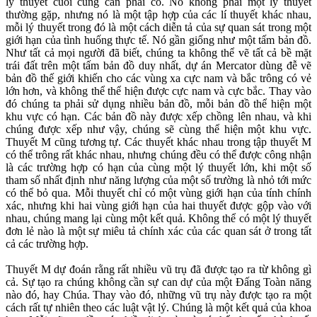
lý thuyết cuối cùng cần phải có. Nó không phải một lý thuyết
thường gặp, nhưng nó là một tập hợp của các lí thuyết khác nhau,
mỗi lý thuyết trong đó là một cách diễn tả của sự quan sát trong một
giới hạn của tình huống thực tế. Nó gần giống như một tấm bản đồ.
Như tất cả mọi người đã biết, chúng ta không thể vẽ tất cả bề mặt
trái đất trên một tấm bản đồ duy nhất, dự án Mercator dùng đễ vẽ
bản đồ thế giới khiến cho các vùng xa cực nam và bắc trông có vẻ
lớn hơn, và không thể thể hiện được cực nam và cực bắc. Thay vào
đó chúng ta phải sử dụng nhiều bản đồ, mỗi bản đồ thể hiện một
khu vực có hạn. Các bản đồ này được xếp chồng lên nhau, và khi
chúng được xếp như vậy, chúng sẽ cùng thể hiện một khu vực.
Thuyết M cũng tương tự. Các thuyết khác nhau trong tập thuyết M
có thể trông rất khác nhau, nhưng chúng đều có thể được công nhận
là các trường hợp có hạn của cùng một lý thuyết lớn, khi một số
tham số nhất định như năng lượng của một số trường là nhỏ tới mức
có thể bỏ qua. Mỗi thuyết chỉ có một vùng giới hạn của tính chính
xác, nhưng khi hai vùng giới hạn của hai thuyết được gộp vào với
nhau, chúng mang lại cùng một kết quả. Không thể có một lý thuyết
đơn lẻ nào là một sự miêu tả chính xác của các quan sát ở trong tất
cả các trường hợp.
Thuyết M dự đoán rằng rất nhiều vũ trụ đã được tạo ra từ không gì
cả. Sự tạo ra chúng không cần sự can dự của một Đấng Toàn năng
nào đó, hay Chúa. Thay vào đó, những vũ trụ này được tạo ra một
cách rất tự nhiên theo các luật vật lý. Chúng là một kết quả của khoa