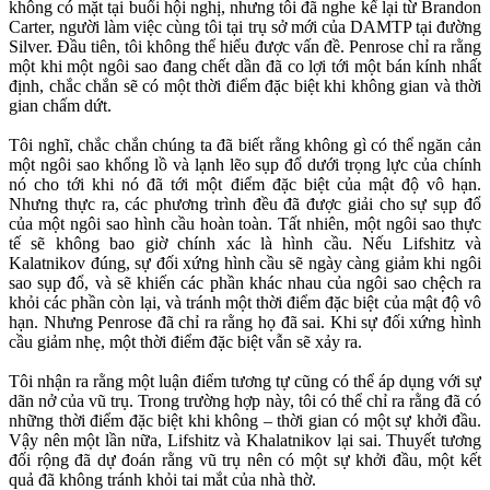
không có mặt tại buổi hội nghị, nhưng tôi đã nghe kể lại từ Brandon
Carter, người làm việc cùng tôi tại trụ sở mới của DAMTP tại đường
Silver. Đầu tiên, tôi không thể hiểu được vấn đề. Penrose chỉ ra rằng
một khi một ngôi sao đang chết dần đã co lợi tới một bán kính nhất
định, chắc chắn sẽ có một thời điểm đặc biệt khi không gian và thời
gian chấm dứt.
Tôi nghĩ, chắc chắn chúng ta đã biết rằng không gì có thể ngăn cản
một ngôi sao khổng lồ và lạnh lẽo sụp đổ dưới trọng lực của chính
nó cho tới khi nó đã tới một điểm đặc biệt của mật độ vô hạn.
Nhưng thực ra, các phương trình đều đã được giải cho sự sụp đổ
của một ngôi sao hình cầu hoàn toàn. Tất nhiên, một ngôi sao thực
tế sẽ không bao giờ chính xác là hình cầu. Nếu Lifshitz và
Kalatnikov đúng, sự đối xứng hình cầu sẽ ngày càng giảm khi ngôi
sao sụp đổ, và sẽ khiến các phần khác nhau của ngôi sao chệch ra
khỏi các phần còn lại, và tránh một thời điểm đặc biệt của mật độ vô
hạn. Nhưng Penrose đã chỉ ra rằng họ đã sai. Khi sự đối xứng hình
cầu giảm nhẹ, một thời điểm đặc biệt vẫn sẽ xảy ra.
Tôi nhận ra rằng một luận điểm tương tự cũng có thể áp dụng với sự
dãn nở của vũ trụ. Trong trường hợp này, tôi có thể chỉ ra rằng đã có
những thời điểm đặc biệt khi không – thời gian có một sự khởi đầu.
Vậy nên một lần nữa, Lifshitz và Khalatnikov lại sai. Thuyết tương
đối rộng đã dự đoán rằng vũ trụ nên có một sự khởi đầu, một kết
quả đã không tránh khỏi tai mắt của nhà thờ.