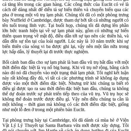
cả tăng lên trong các gian hàng. Các công thức của Euclit có vẻ là
cách dễ dàng nhất để diễn tả sự biến thiên và chuyển biến qua các
pha ở trong một vũ trụ lạm phát. Chúng tôi đã có một phòng trưng
bày Nuffield ở Cambridge, được tham dự bởi tất cả những người có
tên tuổi trong lĩnh vực. Tại buổi họp, chúng tôi đã dựng lên phần
lớn bức tranh hiện tại về sự lạm phát này, gồm có những sự biến
thiên quan trọng về mật độ, điều dẫn tới sự tạo nên các thiên hà, và
dẫn đến sự tồn tại của loài người. Lúc này là 10 năm trước khi sự
biến thiên của sóng vi ba được ghi lại, vậy nên một lần nữa trong
lực hấp dẫn, lý thuyết lại đi trước thực nghiệm.
Bối cảnh ban đầu cho sự lạm phát là ban đầu vũ trụ bắt đầu với một
thời điểm đặc biệt là vụ nổ big bang. Khi vũ trụ nở rộng, bằng cách
nào đó nó đã chuyển vào một trạng thái lạm phát. Tôi nghĩ kết luận
này rất không đầy đủ, vì tất cả các phương trình sẽ không áp dụng
được vào một thời điểm đặc biệt. Nhưng trừ khi chúng ta biết rõ
điều gì được tạo ra sau thời điểm đặc biệt ban đầu, chúng ta không
thể dự đoán trước sự phát triển tiếp theo của vũ trụ. Vũ trụ học sẽ
không thể đoán trước được điều gì. Vậy nên điều chúng ta cần là
một không – thời gian mà không có các thời điểm đặc biệt, giống
như một lỗ đen ở trong một phiên bản Euclit.
Tại phòng trưng bày tại Cambridge, tôi đã dành cả mùa hè ở Viện
Vật Lý Lý Thuyết tại Santa Barbara vừa mới được xây dựng. Tôi
đã nói chuyện với Jim Hartle về cách áp dụng hướng đi của Euclit