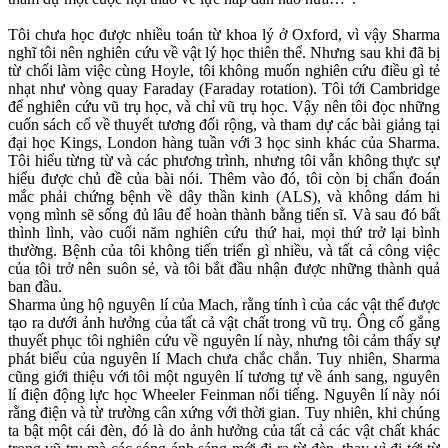
Tôi chưa học được nhiều toán từ khoa lý ở Oxford, vì vậy Sharma
nghĩ tôi nên nghiên cứu về vật lý học thiên thể. Nhưng sau khi đã bị
từ chối làm việc cùng Hoyle, tôi không muốn nghiên cứu điều gì tẻ
nhạt như vòng quay Faraday (Faraday rotation). Tôi tới Cambridge
để nghiên cứu vũ trụ học, và chỉ vũ trụ học. Vậy nên tôi đọc những
cuốn sách cổ về thuyết tương đối rộng, và tham dự các bài giảng tại
đại học Kings, London hàng tuần với 3 học sinh khác của Sharma.
Tôi hiểu từng từ và các phương trình, nhưng tôi vẫn không thực sự
hiểu được chủ đề của bài nói. Thêm vào đó, tôi còn bị chẩn đoán
mắc phải chứng bệnh về dây thần kinh (ALS), và không dám hi
vọng mình sẽ sống đủ lâu để hoàn thành bằng tiến sĩ. Và sau đó bất
thình lình, vào cuối năm nghiên cứu thứ hai, mọi thứ trở lại bình
thường. Bệnh của tôi không tiến triển gì nhiều, và tất cả công việc
của tôi trở nên suôn sẻ, và tôi bắt đầu nhận được những thành quả
ban đầu.
Sharma ủng hộ nguyên lí của Mach, rằng tính ì của các vật thể được
tạo ra dưới ảnh hưởng của tất cả vật chất trong vũ trụ. Ông cố gắng
thuyết phục tôi nghiên cứu về nguyên lí này, nhưng tôi cảm thấy sự
phát biểu của nguyên lí Mach chưa chắc chắn. Tuy nhiên, Sharma
cũng giới thiệu với tôi một nguyên lí tương tự về ánh sang, nguyên
lí điện động lực học Wheeler Feinman nổi tiếng. Nguyên lí này nói
rằng điện và từ trường cân xứng với thời gian. Tuy nhiên, khi chúng
ta bật một cái đèn, đó là do ảnh hưởng của tất cả các vật chất khác