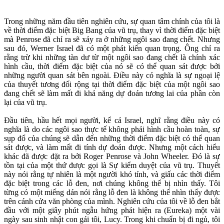
Trong những năm đầu tiên nghiên cứu, sự quan tâm chính của tôi là
về thời điểm đặc biệt Big Bang của vũ trụ, thay vì thời điểm đặc biệt
mà Penrose đã chỉ ra sẽ xảy ra ở những ngôi sao đang chết. Nhưng
sau đó, Werner Israel đã có một phát kiến quan trọng. Ông chỉ ra
rằng trừ khi những tàn dư từ một ngôi sao đang chết là chính xác
hình cầu, thời điểm đặc biệt của nó sẽ có thể quan sát được bởi
những người quan sát bên ngoài. Điều này có nghĩa là sự ngoại lệ
của thuyết tương đối rộng tại thời điểm đặc biệt của một ngôi sao
đang chết sẽ làm mất đi khả năng dự đoán tương lai của phần còn
lại của vũ trụ.
Đầu tiên, hầu hết mọi người, kể cả Israel, nghĩ rằng điều này có
nghĩa là do các ngôi sao thực tế không phải hình cầu hoàn toàn, sự
sụp đổ của chúng sẽ dẫn đến những thời điểm đặc biệt có thể quan
sát được, và làm mất đi tính dự đoán được. Nhưng một cách hiểu
khác đã được đặt ra bởi Roger Penrose và John Wheeler. Đó là sự
tồn tại của một thứ được gọi là Sự kiểm duyệt của vũ trụ. Thuyết
này nói rằng tự nhiên là một người khó tính, và giấu các thời điểm
đặc biệt trong các lỗ đen, nơi chúng không thể bị nhìn thấy. Tôi
từng có một miếng dán nói rằng lỗ đen là không thể nhìn thấy được
trên cánh cửa văn phòng của mình. Nghiên cứu của tôi về lỗ đen bắt
đầu với một giây phút ngẫu hứng phát hiện ra (Eureka) một vài
ngày sau sinh nhật con gái tôi, Lucy. Trong khi chuẩn bị đi ngủ, tôi