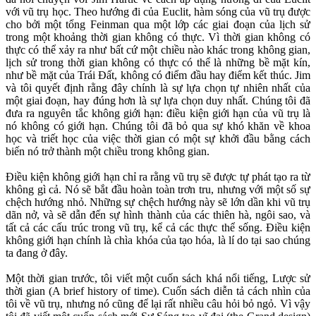
với vũ trụ học. Theo hướng đi của Euclit, hàm sóng của vũ trụ được
cho bởi một tổng Feinman qua một lớp các giai đoạn của lịch sử
trong một khoảng thời gian không có thực. Vì thời gian không có
thực có thể xảy ra như bất cứ một chiều nào khác trong không gian,
lịch sử trong thời gian không có thực có thể là những bề mặt kín,
như bề mặt của Trái Đất, không có điểm đầu hay điểm kết thúc. Jim
và tôi quyết định rằng đây chính là sự lựa chọn tự nhiên nhất của
một giai đoạn, hay đúng hơn là sự lựa chọn duy nhất. Chúng tôi đã
đưa ra nguyên tắc không giới hạn: điều kiện giới hạn của vũ trụ là
nó không có giới hạn. Chúng tôi đã bỏ qua sự khó khăn về khoa
học và triết học của việc thời gian có một sự khởi đầu bằng cách
biến nó trở thành một chiều trong không gian.
Điều kiện không giới hạn chỉ ra rằng vũ trụ sẽ được tự phát tạo ra từ
không gì cả. Nó sẽ bắt đầu hoàn toàn trơn tru, nhưng với một số sự
chệch hướng nhỏ. Những sự chệch hướng này sẽ lớn dần khi vũ trụ
dãn nở, và sẽ dẫn đến sự hình thành của các thiên hà, ngôi sao, và
tất cả các cấu trúc trong vũ trụ, kể cả các thực thể sống. Điều kiện
không giới hạn chính là chìa khóa của tạo hóa, là lí do tại sao chúng
ta đang ở đây.
Một thời gian trước, tôi viết một cuốn sách khá nổi tiếng, Lược sử
thời gian (A brief history of time). Cuốn sách diễn tả cách nhìn của
tôi về vũ trụ, nhưng nó cũng để lại rất nhiều câu hỏi bỏ ngỏ. Vì vậy