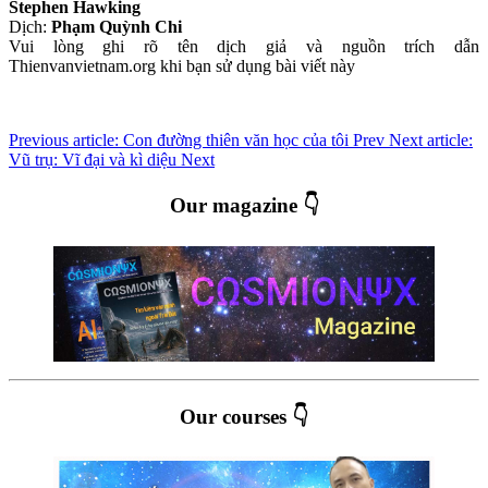
Stephen Hawking
Dịch:
Phạm Quỳnh Chi
Vui lòng ghi rõ tên dịch giả và nguồn trích dẫn
Thienvanvietnam.org khi bạn sử dụng bài viết này
Previous article: Con đường thiên văn học của tôi
Prev
Next article:
Vũ trụ: Vĩ đại và kì diệu
Next
Our magazine 👇
Our courses 👇