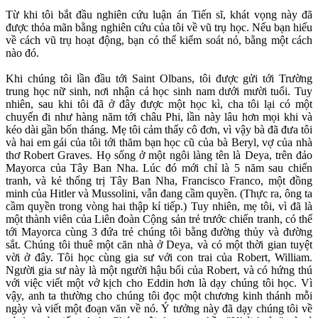
Từ khi tôi bắt đầu nghiên cứu luận án Tiến sĩ, khát vọng này đã
được thỏa mãn bằng nghiên cứu của tôi về vũ trụ học. Nếu bạn hiểu
về cách vũ trụ hoạt động, bạn có thể kiểm soát nó, bằng một cách
nào đó.
Khi chúng tôi lần đầu tới Saint Olbans, tôi được gửi tới Trường
trung học nữ sinh, nơi nhận cả học sinh nam dưới mười tuổi. Tuy
nhiên, sau khi tôi đã ở đây được một học kì, cha tôi lại có một
chuyến đi như hàng năm tới châu Phi, lần này lâu hơn mọi khi và
kéo dài gần bốn tháng. Mẹ tôi cảm thấy cô đơn, vì vậy bà đã đưa tôi
và hai em gái của tôi tới thăm bạn học cũ của bà Beryl, vợ của nhà
thơ Robert Graves. Họ sống ở một ngôi làng tên là Deya, trên đảo
Mayorca của Tây Ban Nha. Lúc đó mới chỉ là 5 năm sau chiến
tranh, và kẻ thống trị Tây Ban Nha, Francisco Franco, một đồng
minh của Hitler và Mussolini, vẫn đang cầm quyền. (Thực ra, ông ta
cầm quyền trong vòng hai thập kỉ tiếp.) Tuy nhiên, mẹ tôi, vì đã là
một thành viên của Liên đoàn Cộng sản trẻ trước chiến tranh, có thể
tới Mayorca cùng 3 đứa trẻ chúng tôi bằng đường thủy và đường
sắt. Chúng tôi thuê một căn nhà ở Deya, và có một thời gian tuyệt
vời ở đây. Tôi học cùng gia sư với con trai của Robert, William.
Người gia sư này là một người hậu bối của Robert, và có hứng thú
với việc viết một vở kịch cho Eddin hơn là dạy chúng tôi học. Vì
vậy, anh ta thường cho chúng tôi đọc một chương kinh thánh mỗi
ngày và viết một đoạn văn về nó. Ý tưởng này đã dạy chúng tôi về