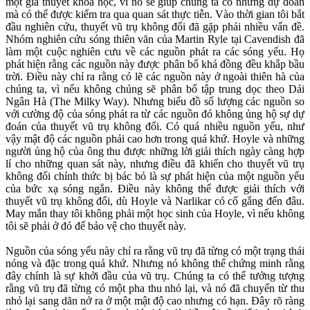
một giả thuyết khoa học, vì nó sẽ giúp chúng ta có những dự đoán
mà có thể được kiểm tra qua quan sát thực tiễn. Vào thời gian tôi bắt
đầu nghiên cứu, thuyết vũ trụ không đổi đã gặp phải nhiều vấn đề.
Nhóm nghiên cứu sóng thiên văn của Martin Ryle tại Cavendish đã
làm một cuộc nghiên cưu về các nguồn phát ra các sóng yếu. Họ
phát hiện rằng các nguồn này được phân bố khá đồng đều khắp bầu
trời. Điều này chỉ ra rằng có lẽ các nguồn này ở ngoài thiên hà của
chúng ta, vì nếu không chúng sẽ phân bố tập trung dọc theo Dải
Ngân Hà (The Milky Way). Nhưng biểu đồ số lượng các nguồn so
với cường độ của sóng phát ra từ các nguồn đó không ủng hộ sự dự
đoán của thuyết vũ trụ không đổi. Có quá nhiều nguồn yếu, như
vậy mật độ các nguồn phải cao hơn trong quá khứ. Hoyle và những
người ủng hộ của ông thu được những lời giải thích ngày càng hợp
lí cho những quan sát này, nhưng điều đã khiến cho thuyết vũ trụ
không đổi chính thức bị bác bỏ là sự phát hiện của một nguồn yếu
của bức xạ sóng ngắn. Điều này không thể được giải thích với
thuyết vũ trụ không đổi, dù Hoyle và Narlikar có cố gắng đến đâu.
May mắn thay tôi không phải một học sinh của Hoyle, vì nếu không
tôi sẽ phải ở đó để bảo vệ cho thuyết này.
Nguồn của sóng yếu này chỉ ra rằng vũ trụ đã từng có một trạng thái
nóng và đặc trong quá khứ. Nhưng nó không thể chứng minh rằng
đây chính là sự khởi đầu của vũ trụ. Chúng ta có thể tưởng tượng
rằng vũ trụ đã từng có một pha thu nhỏ lại, và nó đã chuyển từ thu
nhỏ lại sang dãn nở ra ở một mật độ cao nhưng có hạn. Đây rõ ràng