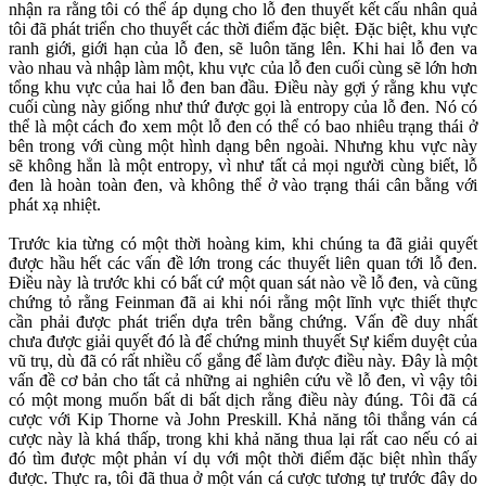
nhận ra rằng tôi có thể áp dụng cho lỗ đen thuyết kết cấu nhân quả
tôi đã phát triển cho thuyết các thời điểm đặc biệt. Đặc biệt, khu vực
ranh giới, giới hạn của lỗ đen, sẽ luôn tăng lên. Khi hai lỗ đen va
vào nhau và nhập làm một, khu vực của lỗ đen cuối cùng sẽ lớn hơn
tổng khu vực của hai lỗ đen ban đầu. Điều này gợi ý rằng khu vực
cuối cùng này giống như thứ được gọi là entropy của lỗ đen. Nó có
thể là một cách đo xem một lỗ đen có thể có bao nhiêu trạng thái ở
bên trong với cùng một hình dạng bên ngoài. Nhưng khu vực này
sẽ không hẳn là một entropy, vì như tất cả mọi người cùng biết, lỗ
đen là hoàn toàn đen, và không thể ở vào trạng thái cân bằng với
phát xạ nhiệt.
Trước kia từng có một thời hoàng kim, khi chúng ta đã giải quyết
được hầu hết các vấn đề lớn trong các thuyết liên quan tới lỗ đen.
Điều này là trước khi có bất cứ một quan sát nào về lỗ đen, và cũng
chứng tỏ rằng Feinman đã ai khi nói rằng một lĩnh vực thiết thực
cần phải được phát triển dựa trên bằng chứng. Vấn đề duy nhất
chưa được giải quyết đó là để chứng minh thuyết Sự kiểm duyệt của
vũ trụ, dù đã có rất nhiều cố gắng để làm được điều này. Đây là một
vấn đề cơ bản cho tất cả những ai nghiên cứu về lỗ đen, vì vậy tôi
có một mong muốn bất di bất dịch rằng điều này đúng. Tôi đã cá
cược với Kip Thorne và John Preskill. Khả năng tôi thắng ván cá
cược này là khá thấp, trong khi khả năng thua lại rất cao nếu có ai
đó tìm được một phản ví dụ với một thời điểm đặc biệt nhìn thấy
được. Thực ra, tôi đã thua ở một ván cá cược tương tự trước đây do