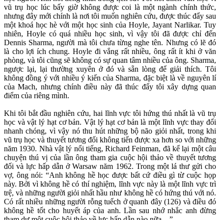
vũ trụ học lúc bấy giờ không được coi là một ngành chính thức,
nhưng đây mới chính là nơi tôi muốn nghiên cứu, được thúc đẩy sau
một khoá học hè với một học sinh của Hoyle, Jayant Narlikar. Tuy
nhiên, Hoyle có quá nhiều học sinh, vì vậy tôi đã được chỉ đến
Dennis Sharma, người mà tôi chưa từng nghe tên. Nhưng có lẽ đó
là cho lợi ích chung. Hoyle đi vắng rất nhiều, ông rất ít khi ở văn
phòng, và tôi cũng sẽ không có sự quan tâm nhiều của ông. Sharma,
ngược lại, lại thường xuyên ở đó và sẵn lòng để giải thích. Tôi
không đồng ý với nhiều ý kiến của Sharma, đặc biệt là về nguyên lí
của Mach, nhưng chính điều này đã thúc đẩy tôi xây dựng quan
điểm của riêng mình.
Khi tôi bắt đầu nghiên cứu, hai lĩnh vực tôi hứng thú nhất là vũ trụ
học và vật lý hạt cơ bản. Vật lý hạt cơ bản là một lĩnh vực thay đổi
nhanh chóng, vì vậy nó thu hút những bộ não giỏi nhất, trong khi
vũ trụ học và thuyết tương đối không tiến được xa hơn so với những
năm 1930. Nhà vật lý nổi tiếng, Richard Feinman, đã kể lại một câu
chuyện thú vị của lần ông tham gia cuộc hội thảo về thuyết tương
đối và lực hấp dẫn ở Warsaw năm 1962. Trong một lá thư gửi cho
vợ, ông nói: “Anh không hề học được bất cứ điều gì từ cuộc họp
này. Bởi vì không hề có thí nghiệm, lĩnh vực này là một lĩnh vực trì
trệ, và những người giỏi nhất hầu như không hề có hứng thú với nó.
Có rất nhiều những người rỗng tuếch ở quanh đây (126) và điều đó
không hề tốt cho huyết áp của anh. Lần sau nhớ nhắc anh đừng
tham dự một cuộc hội thảo về lực hấp dẫn nào nữa…”.