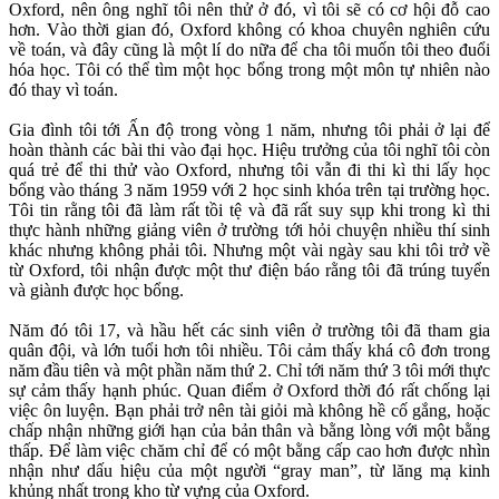
Oxford, nên ông nghĩ tôi nên thử ở đó, vì tôi sẽ có cơ hội đỗ cao
hơn. Vào thời gian đó, Oxford không có khoa chuyên nghiên cứu
về toán, và đây cũng là một lí do nữa để cha tôi muốn tôi theo đuổi
hóa học. Tôi có thể tìm một học bổng trong một môn tự nhiên nào
đó thay vì toán.
Gia đình tôi tới Ấn độ trong vòng 1 năm, nhưng tôi phải ở lại để
hoàn thành các bài thi vào đại học. Hiệu trưởng của tôi nghĩ tôi còn
quá trẻ để thi thử vào Oxford, nhưng tôi vẫn đi thi kì thi lấy học
bổng vào tháng 3 năm 1959 với 2 học sinh khóa trên tại trường học.
Tôi tin rằng tôi đã làm rất tồi tệ và đã rất suy sụp khi trong kì thi
thực hành những giảng viên ở trường tới hỏi chuyện nhiều thí sinh
khác nhưng không phải tôi. Nhưng một vài ngày sau khi tôi trở về
từ Oxford, tôi nhận được một thư điện báo rằng tôi đã trúng tuyển
và giành được học bổng.
Năm đó tôi 17, và hầu hết các sinh viên ở trường tôi đã tham gia
quân đội, và lớn tuổi hơn tôi nhiều. Tôi cảm thấy khá cô đơn trong
năm đầu tiên và một phần năm thứ 2. Chỉ tới năm thứ 3 tôi mới thực
sự cảm thấy hạnh phúc. Quan điểm ở Oxford thời đó rất chống lại
việc ôn luyện. Bạn phải trở nên tài giỏi mà không hề cố gắng, hoặc
chấp nhận những giới hạn của bản thân và bằng lòng với một bằng
thấp. Để làm việc chăm chỉ để có một bằng cấp cao hơn được nhìn
nhận như dấu hiệu của một người “gray man”, từ lăng mạ kinh
khủng nhất trong kho từ vựng của Oxford.