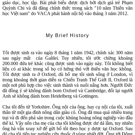
giáo dục, học tập. Bài phát biểu được dịch bởi dịch giả trẻ Phạm
Quỳnh Chi và đã đăng chính thức trong sách "10 năm Thiên văn
học Việt nam" do VACA phát hành nội bộ vào tháng 3 năm 2012.
My Brief History
Tôi được sinh ra vào ngày 8 tháng 1 năm 1942, chính xác 300 năm
sau ngày mất của Galilei. Tuy nhiên, tôi ước chừng khoảng
200.000 đứa trẻ khác cũng được sinh vào ngày này. Tôi không biết
liệu có ai khác trong số họ có hứng thú với thiên văn học không.
Tôi được sinh ra ở Oxford, dù bố mẹ tôi sinh sống ở London, vì
trong khoảng thời gian diễn ra Chiến Tranh Thế Giới II, Oxford là
một nơi phù hợp cho việc sinh thành và nuôi nấng hơn. Người Đức
đã đồng ý sẽ không đánh bom Oxford và Cambridge, đổi lại người
Anh sẽ không đánh bom Heidelberg và Gottingen.
Cha tôi đến từ Yorkshire. Ông nội của ông, hay cụ nội của tôi, xuất
thân từ một gia đình nông dân giàu có. Ông đã mua quá nhiều trang
trại và đi đến phá sản trong cuộc khủng hoảng nông nghiệp vào đầu
thế kỉ. Vậy nên cha mẹ của cha tôi không được dư dả lắm, tuy nhiên
ông bà vẫn xoay xở để gửi bố tôi theo học y dược tại Oxford. Sau
đó cha tôi tiếp tục nghiên cứu thuốc ở vùng nhiệt đời. Ông tới Đông