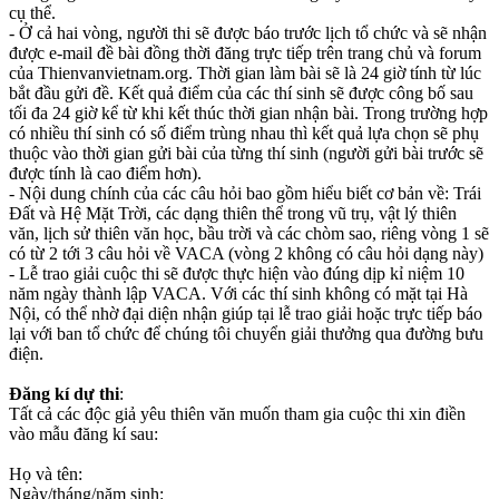
cụ thể.
- Ở cả hai vòng, người thi sẽ được báo trước lịch tổ chức và sẽ nhận
được e-mail đề bài đồng thời đăng trực tiếp trên trang chủ và forum
của Thienvanvietnam.org. Thời gian làm bài sẽ là 24 giờ tính từ lúc
bắt đầu gửi đề. Kết quả điểm của các thí sinh sẽ được công bố sau
tối đa 24 giờ kể từ khi kết thúc thời gian nhận bài. Trong trường hợp
có nhiều thí sinh có số điểm trùng nhau thì kết quả lựa chọn sẽ phụ
thuộc vào thời gian gửi bài của từng thí sinh (người gửi bài trước sẽ
được tính là cao điểm hơn).
- Nội dung chính của các câu hỏi bao gồm hiểu biết cơ bản về: Trái
Đất và Hệ Mặt Trời, các dạng thiên thể trong vũ trụ, vật lý thiên
văn, lịch sử thiên văn học, bầu trời và các chòm sao, riêng vòng 1 sẽ
có từ 2 tới 3 câu hỏi về VACA (vòng 2 không có câu hỏi dạng này)
- Lễ trao giải cuộc thi sẽ được thực hiện vào đúng dịp kỉ niệm 10
năm ngày thành lập VACA. Với các thí sinh không có mặt tại Hà
Nội, có thể nhờ đại diện nhận giúp tại lễ trao giải hoặc trực tiếp báo
lại với ban tổ chức để chúng tôi chuyển giải thưởng qua đường bưu
điện.
Đăng kí dự thi
:
Tất cả các độc giả yêu thiên văn muốn tham gia cuộc thi xin điền
vào mẫu đăng kí sau:
Họ và tên:
Ngày/tháng/năm sinh: