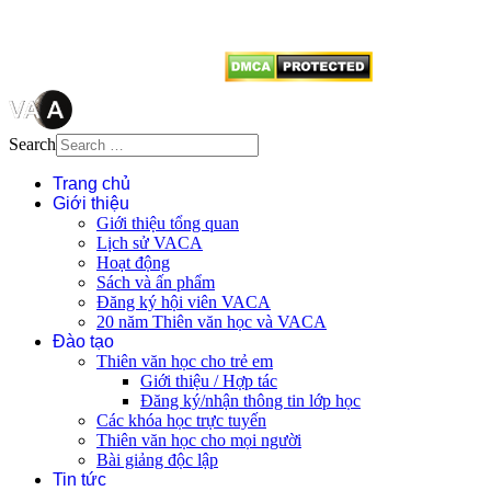
vị tái sử dụng bất cứ nội dung nào
từ website này.
Search
Trang chủ
Giới thiệu
Giới thiệu tổng quan
Lịch sử VACA
Hoạt động
Sách và ấn phẩm
Đăng ký hội viên VACA
20 năm Thiên văn học và VACA
Đào tạo
Thiên văn học cho trẻ em
Giới thiệu / Hợp tác
Đăng ký/nhận thông tin lớp học
Các khóa học trực tuyến
Thiên văn học cho mọi người
Bài giảng độc lập
Tin tức