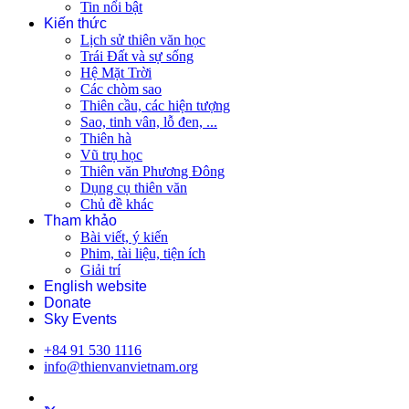
Tin nổi bật
Kiến thức
Lịch sử thiên văn học
Trái Đất và sự sống
Hệ Mặt Trời
Các chòm sao
Thiên cầu, các hiện tượng
Sao, tinh vân, lỗ đen, ...
Thiên hà
Vũ trụ học
Thiên văn Phương Đông
Dụng cụ thiên văn
Chủ đề khác
Tham khảo
Bài viết, ý kiến
Phim, tài liệu, tiện ích
Giải trí
English website
Donate
Sky Events
+84 91 530 1116
info@thienvanvietnam.org