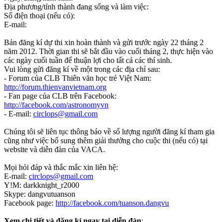
Địa phương/tỉnh thành đang sống và làm việc:
Số điện thoại (nếu có):
E-mail:
Bản đăng kí dự thi xin hoàn thành và gửi trước ngày 22 tháng 2
năm 2012. Thời gian thi sẽ bắt đầu vào cuối tháng 2, thực hiện vào
các ngày cuối tuần để thuận lợi cho tất cả các thí sinh.
Vui lòng gửi đăng kí về một trong các địa chỉ sau:
- Forum của CLB Thiên văn học trẻ Việt Nam:
http://forum.thienvanvietnam.org
- Fan page của CLB trên Facebook:
http://facebook.com/astronomyvn
- E-mail:
circlops@gmail.com
Chúng tôi sẽ liên tục thông báo về số lượng người đăng kí tham gia
cũng như việc bổ sung thêm giải thưởng cho cuộc thi (nếu có) tại
website và diễn đàn của VACA.
Mọi hỏi đáp và thắc mắc xin liên hệ:
E-mail:
circlops@gmail.com
Y!M: darkknight_r2000
Skype: dangvutuanson
Facebook page:
http://facebook.com/tuanson.dangvu
Xem chi tiết và đăng kí ngay tại diễn đàn
: