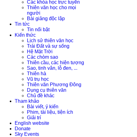
Các khóa học trực tuyến
Thiên văn học cho mọi
người
Bài giảng độc lập
Tin tức
Tin nổi bật
Kiến thức
Lịch sử thiên văn học
Trái Đất và sự sống
Hệ Mặt Trời
Các chòm sao
Thiên cầu, các hiện tượng
Sao, tinh vân, lỗ đen, ...
Thiên hà
Vũ trụ học
Thiên văn Phương Đông
Dụng cụ thiên văn
Chủ đề khác
Tham khảo
Bài viết, ý kiến
Phim, tài liệu, tiện ích
Giải trí
English website
Donate
Sky Events