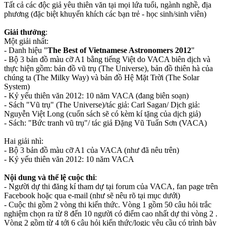
Tất cả các độc giả yêu thiên văn tại mọi lứa tuổi, ngành nghề, địa
phương (đặc biệt khuyến khích các bạn trẻ - học sinh/sinh viên)
Giải thưởng
:
Một giải nhất:
- Danh hiệu "
The Best of Vietnamese Astronomers 2012
"
- Bộ 3 bản đồ màu cỡ A1 bằng tiếng Việt do VACA biên dịch và
thực hiện gồm: bản đồ vũ trụ (The Universe), bản đồ thiên hà của
chúng ta (The Milky Way) và bản đồ Hệ Mặt Trời (The Solar
System)
- Kỷ yếu thiên văn 2012: 10 năm VACA (đang biên soạn)
- Sách "Vũ trụ" (The Universe)/tác giả: Carl Sagan/ Dịch giả:
Nguyễn Việt Long (cuốn sách sẽ có kèm kí tặng của dịch giả)
- Sách: "Bức tranh vũ trụ"/ tác giả Đặng Vũ Tuấn Sơn (VACA)
Hai giải nhì:
- Bộ 3 bản đồ màu cỡ A1 của VACA (như đã nêu trên)
- Kỷ yếu thiên văn 2012: 10 năm VACA
Nội dung và thể lệ cuộc thi
:
- Người dự thi đăng kí tham dự tại forum của VACA, fan page trên
Facebook hoặc qua e-mail (như sẽ nêu rõ tại mục dưới)
- Cuộc thi gồm 2 vòng thi kiến thức. Vòng 1 gồm 50 câu hỏi trắc
nghiệm chọn ra từ 8 đến 10 người có điểm cao nhất dự thi vòng 2 .
Vòng 2 gồm từ 4 tới 6 câu hỏi kiến thức/logic yêu cầu có trình bày