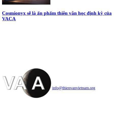
Cosmionyx sẽ là ấn phẩm thiên văn học định kỳ của
VACA
HỘI THIÊN
VĂN VÀ VŨ TRỤ
HỌC VIỆT NAM
Vietnam Astronomy and
Cosmology Association (VACA)
Văn phòng: 90b Khương Đình,
quận Thanh Xuân, Hà Nội
Điện thoại: 091.530.1116; Email:
info@thienvanvietnam.org
Mọi bài viết tại đây thuộc bản
quyền của VACA, vui lòng ghi rõ
tên tác giả và nguồn trích
dẫn
Thienvanvietnam.org
khi quý