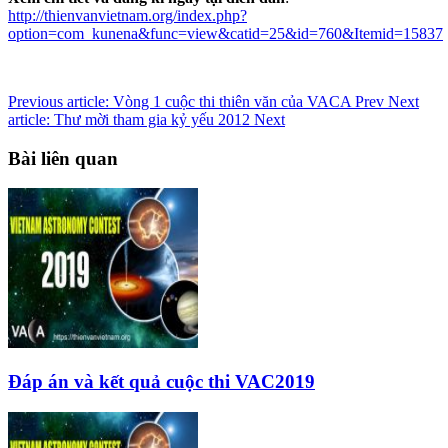
http://thienvanvietnam.org/index.php?
option=com_kunena&func=view&catid=25&id=760&Itemid=15837
Previous article: Vòng 1 cuộc thi thiên văn của VACA
Prev
Next
article: Thư mời tham gia kỷ yếu 2012
Next
Bài liên quan
Đáp án và kết quả cuộc thi VAC2019