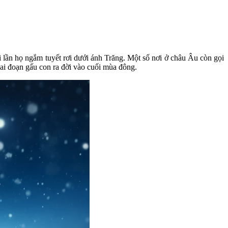
ỗi lần họ ngắm tuyết rơi dưới ánh Trăng. Một số nơi ở châu Âu còn gọi
giai đoạn gấu con ra đời vào cuối mùa đông.