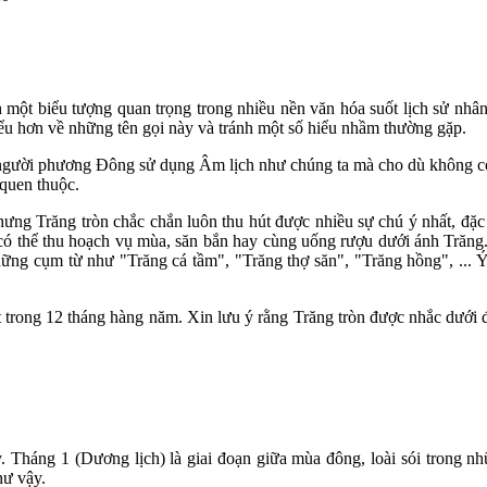
h một biểu tượng quan trọng trong nhiều nền văn hóa suốt lịch sử nhân
iểu hơn về những tên gọi này và tránh một số hiểu nhầm thường gặp.
người phương Đông sử dụng Âm lịch như chúng ta mà cho dù không có 
quen thuộc.
g Trăng tròn chắc chắn luôn thu hút được nhiều sự chú ý nhất, đặc bi
ó thể thu hoạch vụ mùa, săn bắn hay cùng uống rượu dưới ánh Trăng. Vì
hững cụm từ như "Trăng cá tầm", "Trăng thợ săn", "Trăng hồng", ... 
t trong 12 tháng hàng năm. Xin lưu ý rằng Trăng tròn được nhắc dưới 
. Tháng 1 (Dương lịch) là giai đoạn giữa mùa đông, loài sói trong 
hư vậy.