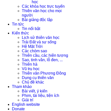
học
Các khóa học trực tuyến
Thiên văn học cho mọi
người
Bài giảng độc lập
Tin tức
Tin nổi bật
Kiến thức
Lịch sử thiên văn học
Trái Đất và sự sống
Hệ Mặt Trời
Các chòm sao
Thiên cầu, các hiện tượng
Sao, tinh vân, lỗ đen, ...
Thiên hà
Vũ trụ học
Thiên văn Phương Đông
Dụng cụ thiên văn
Chủ đề khác
Tham khảo
Bài viết, ý kiến
Phim, tài liệu, tiện ích
Giải trí
English website
Donate