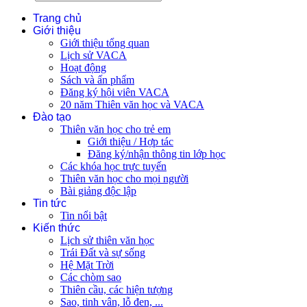
Trang chủ
Giới thiệu
Giới thiệu tổng quan
Lịch sử VACA
Hoạt động
Sách và ấn phẩm
Đăng ký hội viên VACA
20 năm Thiên văn học và VACA
Đào tạo
Thiên văn học cho trẻ em
Giới thiệu / Hợp tác
Đăng ký/nhận thông tin lớp học
Các khóa học trực tuyến
Thiên văn học cho mọi người
Bài giảng độc lập
Tin tức
Tin nổi bật
Kiến thức
Lịch sử thiên văn học
Trái Đất và sự sống
Hệ Mặt Trời
Các chòm sao
Thiên cầu, các hiện tượng
Sao, tinh vân, lỗ đen, ...