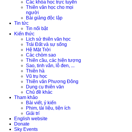
Các khóa học trực tuyến
Thiên văn học cho mọi
người
Bài giảng độc lập
Tin tức
Tin nổi bật
Kiến thức
Lịch sử thiên văn học
Trái Đất và sự sống
Hệ Mặt Trời
Các chòm sao
Thiên cầu, các hiện tượng
Sao, tinh vân, lỗ đen, ...
Thiên hà
Vũ trụ học
Thiên văn Phương Đông
Dụng cụ thiên văn
Chủ đề khác
Tham khảo
Bài viết, ý kiến
Phim, tài liệu, tiện ích
Giải trí
English website
Donate
Sky Events