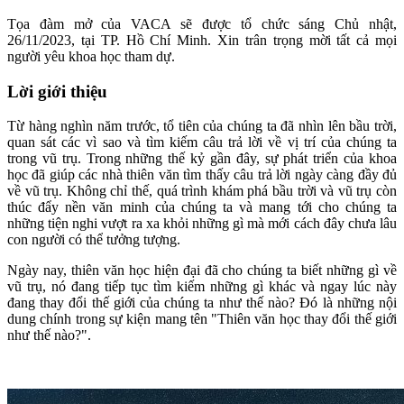
Tọa đàm mở của VACA sẽ được tổ chức sáng Chủ nhật,
26/11/2023, tại TP. Hồ Chí Minh. Xin trân trọng mời tất cả mọi
người yêu khoa học tham dự.
Lời giới thiệu
Từ hàng nghìn năm trước, tổ tiên của chúng ta đã nhìn lên bầu trời,
quan sát các vì sao và tìm kiếm câu trả lời về vị trí của chúng ta
trong vũ trụ. Trong những thế kỷ gần đây, sự phát triển của khoa
học đã giúp các nhà thiên văn tìm thấy câu trả lời ngày càng đầy đủ
về vũ trụ. Không chỉ thế, quá trình khám phá bầu trời và vũ trụ còn
thúc đẩy nền văn minh của chúng ta và mang tới cho chúng ta
những tiện nghi vượt ra xa khỏi những gì mà mới cách đây chưa lâu
con người có thể tưởng tượng.
Ngày nay, thiên văn học hiện đại đã cho chúng ta biết những gì về
vũ trụ, nó đang tiếp tục tìm kiếm những gì khác và ngay lúc này
đang thay đổi thế giới của chúng ta như thế nào? Đó là những nội
dung chính trong sự kiện mang tên "Thiên văn học thay đổi thế giới
như thế nào?".