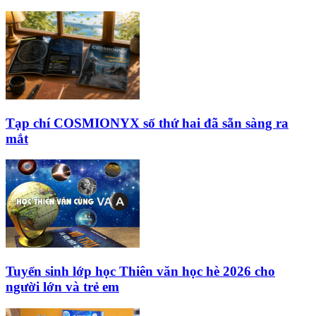
Tạp chí COSMIONYX số thứ hai đã sẵn sàng ra
mắt
Tuyển sinh lớp học Thiên văn học hè 2026 cho
người lớn và trẻ em