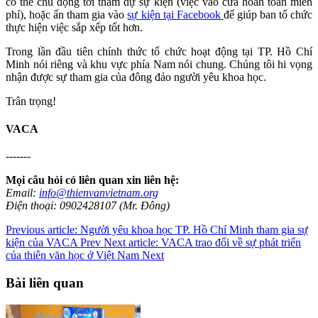
có thể chủ động tới tham dự sự kiện (việc vào cửa hoàn toàn miễn
phí), hoặc ấn tham gia vào
sự kiện tại Facebook
để giúp ban tổ chức
thực hiện việc sắp xếp tốt hơn.
Trong lần đầu tiên chính thức tổ chức hoạt động tại TP. Hồ Chí
Minh nói riêng và khu vực phía Nam nói chung. Chúng tôi hi vọng
nhận được sự tham gia của đông đảo người yêu khoa học.
Trân trọng!
VACA
-------
Mọi câu hỏi có liên quan xin liên hệ:
Email:
info@thienvanvietnam.org
Điện thoại: 0902428107 (Mr. Đông)
Previous article: Người yêu khoa học TP. Hồ Chí Minh tham gia sự
kiện của VACA
Prev
Next article: VACA trao đổi về sự phát triển
của thiên văn học ở Việt Nam
Next
Bài liên quan