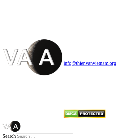
HỘI THIÊN
VĂN VÀ VŨ TRỤ
HỌC VIỆT NAM
Vietnam Astronomy and
Cosmology Association (VACA)
Văn phòng: 90b Khương Đình,
quận Thanh Xuân, Hà Nội
Điện thoại: 091.530.1116; Email:
info@thienvanvietnam.org
Mọi bài viết tại đây thuộc bản
quyền của VACA, vui lòng ghi rõ
tên tác giả và nguồn trích
dẫn
Thienvanvietnam.org
khi quý
vị tái sử dụng bất cứ nội dung nào
từ website này.
Search