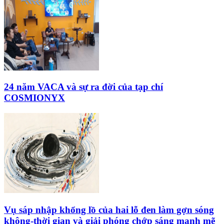
24 năm VACA và sự ra đời của tạp chí
COSMIONYX
Vụ sáp nhập khổng lồ của hai lỗ đen làm gợn sóng
không-thời gian và giải phóng chớp sáng mạnh mẽ