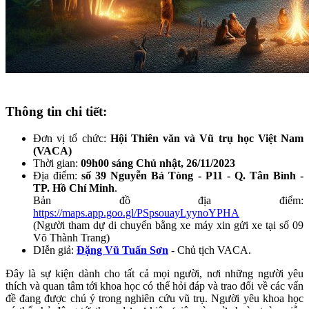
Thông tin chi tiết:
Đơn vị tổ chức:
Hội Thiên văn và Vũ trụ học Việt Nam
(VACA)
Thời gian:
09h00 sáng Chủ nhật, 26/11/2023
Địa điểm:
số 39 Nguyễn Bá Tòng - P11 - Q. Tân Bình -
TP. Hồ Chí Minh
.
Bản đồ địa điểm:
https://maps.app.goo.gl/PSpsouayLyynoYPHA
(Người tham dự di chuyển bằng xe máy xin gửi xe tại số 09
Võ Thành Trang)
DIễn giả:
Đặng Vũ Tuấn Sơn
- Chủ tịch VACA.
Đây là sự kiện dành cho tất cả mọi người, nơi những người yêu
thích và quan tâm tới khoa học có thể hỏi đáp và trao đổi về các vấn
đề đang được chú ý trong nghiên cứu vũ trụ. Người yêu khoa học