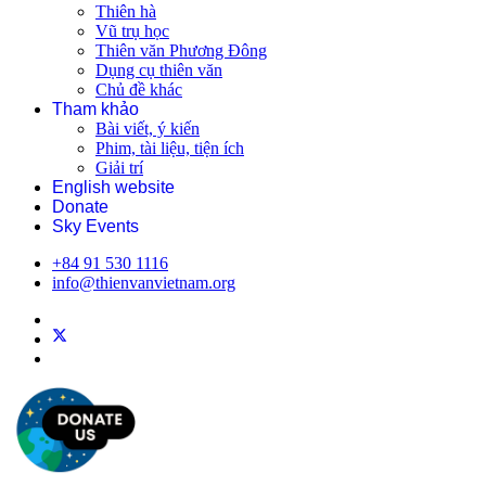
Thiên hà
Vũ trụ học
Thiên văn Phương Đông
Dụng cụ thiên văn
Chủ đề khác
Tham khảo
Bài viết, ý kiến
Phim, tài liệu, tiện ích
Giải trí
English website
Donate
Sky Events
+84 91 530 1116
info@thienvanvietnam.org