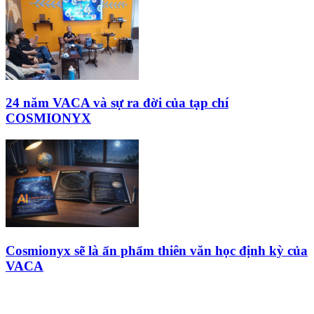
24 năm VACA và sự ra đời của tạp chí
COSMIONYX
Cosmionyx sẽ là ấn phẩm thiên văn học định kỳ của
VACA