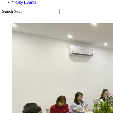
">
Sky Events
Search