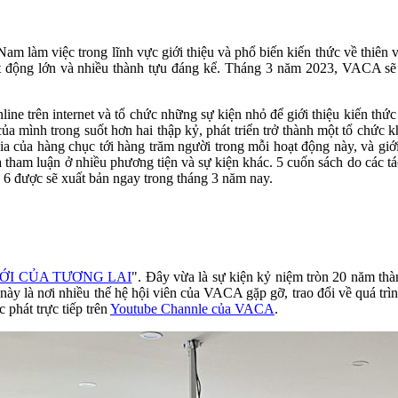
am làm việc trong lĩnh vực giới thiệu và phổ biến kiến thức về thiên v
động lớn và nhiều thành tựu đáng kể. Tháng 3 năm 2023, VACA sẽ k
e trên internet và tổ chức những sự kiện nhỏ để giới thiệu kiến thức về 
a mình trong suốt hơn hai thập kỷ, phát triển trở thành một tổ chức k
 của hàng chục tới hàng trăm người trong mỗi hoạt động này, và giới 
à tham luận ở nhiều phương tiện và sự kiện khác. 5 cuốn sách do các
ứ 6 được sẽ xuất bản ngay trong tháng 3 năm nay.
IỚI CỦA TƯƠNG LAI
". Đây vừa là sự kiện kỷ niệm tròn 20 năm thàn
ảo này là nơi nhiều thế hệ hội viên của VACA gặp gỡ, trao đổi về quá t
 phát trực tiếp trên
Youtube Channle của VACA
.