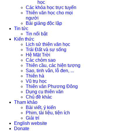
học
Các khóa học trực tuyến
Thiên văn học cho mọi
người
Bài giảng độc lập
Tin tức
Tin nổi bật
Kiến thức
Lịch sử thiên văn học
Trái Đất và sự sống
Hệ Mặt Trời
Các chòm sao
Thiên cầu, các hiện tượng
Sao, tinh vân, lỗ đen, ...
Thiên hà
Vũ trụ học
Thiên văn Phương Đông
Dụng cụ thiên văn
Chủ đề khác
Tham khảo
Bài viết, ý kiến
Phim, tài liệu, tiện ích
Giải trí
English website
Donate