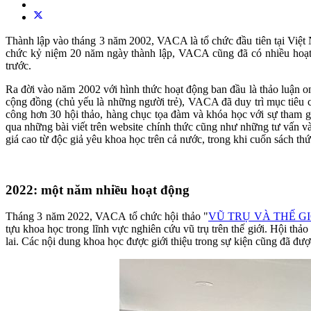
Thành lập vào tháng 3 năm 2002, VACA là tổ chức đầu tiên tại Việt N
chức kỷ niệm 20 năm ngày thành lập, VACA cũng đã có nhiều hoạt 
trước.
Ra đời vào năm 2002 với hình thức hoạt động ban đầu là thảo luận onlin
cộng đồng (chủ yếu là những người trẻ), VACA đã duy trì mục tiêu củ
công hơn 30 hội thảo, hàng chục tọa đàm và khóa học với sự tham gia
qua những bài viết trên website chính thức cũng như những tư vấn v
giá cao từ độc giả yêu khoa học trên cả nước, trong khi cuốn sách th
2022: một năm nhiều hoạt động
Tháng 3 năm 2022, VACA tổ chức hội thảo "
VŨ TRỤ VÀ THẾ G
tựu khoa học trong lĩnh vực nghiên cứu vũ trụ trên thế giới. Hội th
lai. Các nội dung khoa học được giới thiệu trong sự kiện cũng đã được