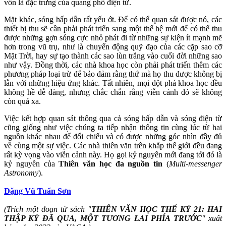
vốn là đặc trưng của quang phổ điện từ.
Mặt khác, sóng hấp dẫn rất yếu ớt. Để có thể quan sát được nó, các
thiết bị thu sẽ cần phải phát triển sang một thế hệ mới để có thể thu
được những gợn sóng cực nhỏ phát đi từ những sự kiện ít mạnh mẽ
hơn trong vũ trụ, như là chuyển động quỹ đạo của các cặp sao cỡ
Mặt Trời, hay sự tạo thành các sao lùn trắng vào cuối đời những sao
như vậy. Đồng thời, các nhà khoa học còn phải phát triển thêm các
phương pháp loại trừ để bảo đảm rằng thứ mà họ thu được không bị
lẫn với những hiệu ứng khác. Tất nhiên, mọi đột phá khoa học đều
không hề dễ dàng, nhưng chắc chắn rằng viễn cảnh đó sẽ không
còn quá xa.
Việc kết hợp quan sát thông qua cả sóng hấp dẫn và sóng điện từ
cũng giống như việc chúng ta tiếp nhận thông tin cùng lúc từ hai
nguồn khác nhau để đối chiếu và có được những góc nhìn đầy đủ
về cùng một sự việc. Các nhà thiên văn trên khắp thế giới đều đang
rất kỳ vọng vào viễn cảnh này. Họ gọi kỷ nguyên mới đang tới đó là
kỷ nguyên của
Thiên văn học đa nguồn tin
(
Multi-messenger
Astronomy
).
Đặng Vũ Tuấn Sơn
(Trích một đoạn từ sách "
THIÊN VĂN HỌC THẾ KỶ 21: HAI
THẬP KỶ ĐÃ QUA, MỘT TƯƠNG LAI PHÍA TRƯỚC
" xuất