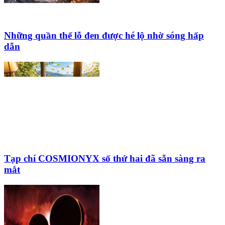
Những quần thể lỗ đen được hé lộ nhờ sóng hấp
dẫn
Tạp chí COSMIONYX số thứ hai đã sẵn sàng ra
mắt