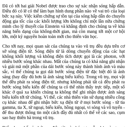
Đã có tới hai giải Nobel được trao cho sự xác nhận sóng hấp dẫn.
Điều đó có lẽ có thể làm bạn hình dung phần nào về vai trò của loại
bức xạ này. Việc kiểm chứng sự tồn tại của sóng hấp dẫn do chuyển
động gia tốc của các khối lượng lớn không chỉ một lần nữa chứng
minh cho lý thuyết của Einstein và khẳng định cho chúng ta về khả
năng biến dạng của không-thời gian, mà còn mang tới một cơ hội
lớn, một kỷ nguyên hoàn toàn mới cho thiên văn học.
Cho tới nay, mọi quan sát của chúng ta vào vũ trụ đều dựa trên cơ
sở sóng điện từ. Sóng điện từ là dòng chuyển động của các hạt
không khối lượng và không điện tích được gọi là các photon, với
nhiều bước sóng khác nhau. Mắt của chúng ta có khả năng ghi nhận
và giải mã một phần của dải bước sóng này thành hình ảnh và màu
sắc, vì thế chúng ta gọi dải bước sóng điện từ đặc biệt đó là ánh
sáng (hay đầy đủ hơn là ánh sáng biểu kiến). Trong vũ trụ, mọi vật
thể đều phát ra sóng điện từ, nhưng không phải tất cả đều phát ra
bước sóng biểu kiến để chúng ta có thể nhìn thấy trực tiếp, một số
khác ở quá xa khiến chúng ta không thể ghi nhận được ánh sáng
biểu kiến tới từ chúng. Vì thế, các nhà thiên văn sử dụng nhiều công
cụ khác nhau để ghi nhận bức xạ điện từ ở mọi bước sóng - từ tia
gamma, tia X, tử ngoại, biểu kiến, hồng ngoại, vi sóng và vô tuyến -
để thu được thông tin một cách đầy đủ nhất có thể về các sao, cụm
sao hay thiên hà trong vũ trụ.