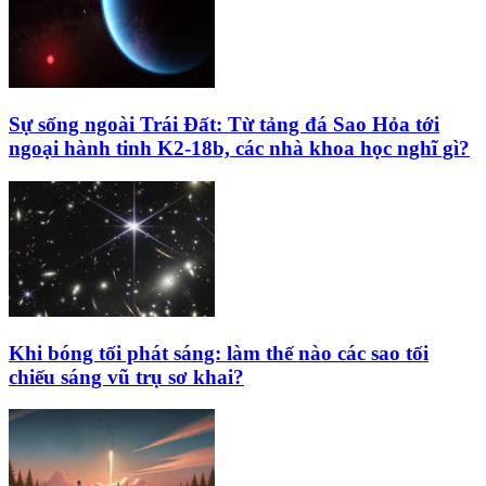
Sự sống ngoài Trái Đất: Từ tảng đá Sao Hỏa tới
ngoại hành tinh K2‑18b, các nhà khoa học nghĩ gì?
Khi bóng tối phát sáng: làm thế nào các sao tối
chiếu sáng vũ trụ sơ khai?