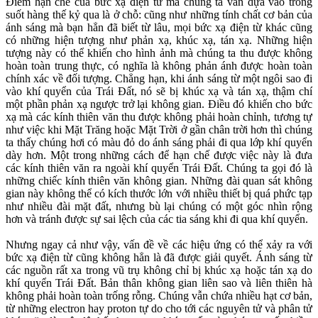
Điểm hạn chế của bức xạ điện từ mà chúng ta vẫn dựa vào trong
suốt hàng thế kỷ qua là ở chỗ: cũng như những tính chất cơ bản của
ánh sáng mà bạn hẳn đã biết từ lâu, mọi bức xạ điện từ khác cũng
có những hiện tượng như phản xạ, khúc xạ, tán xạ. Những hiện
tượng này có thể khiến cho hình ảnh mà chúng ta thu được không
hoàn toàn trung thực, có nghĩa là không phản ánh được hoàn toàn
chính xác về đối tượng. Chẳng hạn, khi ánh sáng từ một ngôi sao đi
vào khí quyển của Trái Đất, nó sẽ bị khúc xạ và tán xạ, thậm chí
một phần phản xạ ngược trở lại không gian. Điều đó khiến cho bức
xạ mà các kính thiên văn thu được không phải hoàn chỉnh, tương tự
như việc khi Mặt Trăng hoặc Mặt Trời ở gần chân trời hơn thì chúng
ta thấy chúng hơi có màu đỏ do ánh sáng phải đi qua lớp khí quyển
dày hơn. Một trong những cách để hạn chế được việc này là đưa
các kính thiên văn ra ngoài khí quyển Trái Đất. Chúng ta gọi đó là
những chiếc kính thiên văn không gian. Những đài quan sát không
gian này không thể có kích thước lớn với nhiều thiết bị quá phức tạp
như nhiều đài mặt đất, nhưng bù lại chúng có một góc nhìn rộng
hơn và tránh được sự sai lệch của các tia sáng khi đi qua khí quyển.
Nhưng ngay cả như vậy, vấn đề về các hiệu ứng có thể xảy ra với
bức xạ điện từ cũng không hẳn là đã được giải quyết. Ánh sáng từ
các nguồn rất xa trong vũ trụ không chỉ bị khúc xạ hoặc tán xạ do
khí quyển Trái Đất. Bản thân không gian liên sao và liên thiên hà
không phải hoàn toàn trống rỗng. Chúng vẫn chứa nhiều hạt cơ bản,
từ những electron hay proton tự do cho tới các nguyên tử và phân tử