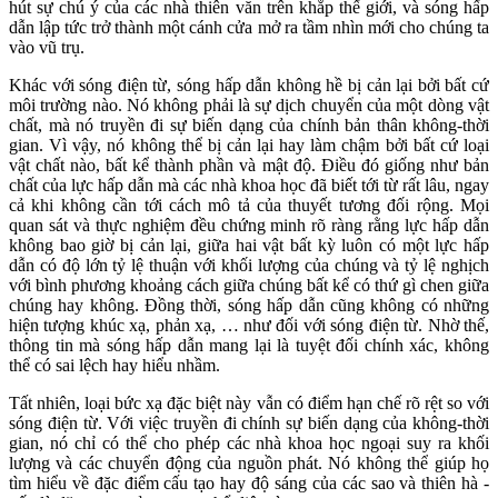
hút sự chú ý của các nhà thiên văn trên khắp thế giới, và sóng hấp
dẫn lập tức trở thành một cánh cửa mở ra tầm nhìn mới cho chúng ta
vào vũ trụ.
Khác với sóng điện từ, sóng hấp dẫn không hề bị cản lại bởi bất cứ
môi trường nào. Nó không phải là sự dịch chuyển của một dòng vật
chất, mà nó truyền đi sự biến dạng của chính bản thân không-thời
gian. Vì vậy, nó không thể bị cản lại hay làm chậm bởi bất cứ loại
vật chất nào, bất kể thành phần và mật độ. Điều đó giống như bản
chất của lực hấp dẫn mà các nhà khoa học đã biết tới từ rất lâu, ngay
cả khi không cần tới cách mô tả của thuyết tương đối rộng. Mọi
quan sát và thực nghiệm đều chứng minh rõ ràng rằng lực hấp dẫn
không bao giờ bị cản lại, giữa hai vật bất kỳ luôn có một lực hấp
dẫn có độ lớn tỷ lệ thuận với khối lượng của chúng và tỷ lệ nghịch
với bình phương khoảng cách giữa chúng bất kể có thứ gì chen giữa
chúng hay không. Đồng thời, sóng hấp dẫn cũng không có những
hiện tượng khúc xạ, phản xạ, … như đối với sóng điện từ. Nhờ thế,
thông tin mà sóng hấp dẫn mang lại là tuyệt đối chính xác, không
thể có sai lệch hay hiểu nhầm.
Tất nhiên, loại bức xạ đặc biệt này vẫn có điểm hạn chế rõ rệt so với
sóng điện từ. Với việc truyền đi chính sự biến dạng của không-thời
gian, nó chỉ có thể cho phép các nhà khoa học ngoại suy ra khối
lượng và các chuyển động của nguồn phát. Nó không thể giúp họ
tìm hiểu về đặc điểm cấu tạo hay độ sáng của các sao và thiên hà -