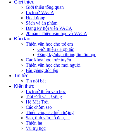
Giới thiệu
Giới thiệu tổng quan
Lịch sử VACA
Hoạt động
Sách và ấn phẩm
Đăng ký hội viên VACA
20 năm Thiên văn học và VACA
Đào tạo
Thiên văn học cho trẻ em
Giới thiệu / Hợp tác
Đăng ký/nhận thông tin lớp học
Các khóa học trực tuyến
Thiên văn học cho mọi người
Bài giảng độc lập
Tin tức
Tin nổi bật
Kiến thức
Lịch sử thiên văn học
Trái Đất và sự sống
Hệ Mặt Trời
Các chòm sao
Thiên cầu, các hiện tượng
Sao, tinh vân, lỗ đen, ...
Thiên hà
Vũ trụ học