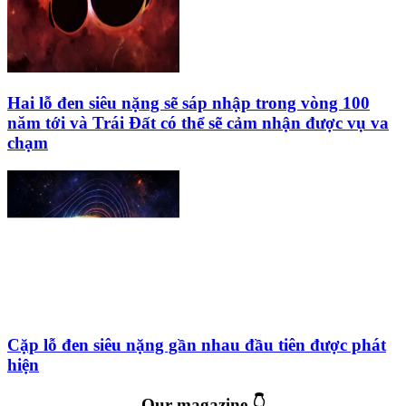
Hai lỗ đen siêu nặng sẽ sáp nhập trong vòng 100
năm tới và Trái Đất có thể sẽ cảm nhận được vụ va
chạm
Cặp lỗ đen siêu nặng gần nhau đầu tiên được phát
hiện
Our magazine 👇