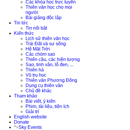
Các khóa học trực tuyến
Thiên văn học cho mọi
người
Bài giảng độc lập
Tin tức
Tin nổi bật
Kiến thức
Lịch sử thiên văn học
Trái Đất và sự sống
Hệ Mặt Trời
Các chòm sao
Thiên cầu, các hiện tượng
Sao, tinh vân, lỗ đen, ...
Thiên hà
Vũ trụ học
Thiên văn Phương Đông
Dụng cụ thiên văn
Chủ đề khác
Tham khảo
Bài viết, ý kiến
Phim, tài liệu, tiện ích
Giải trí
English website
Donate
">
Sky Events