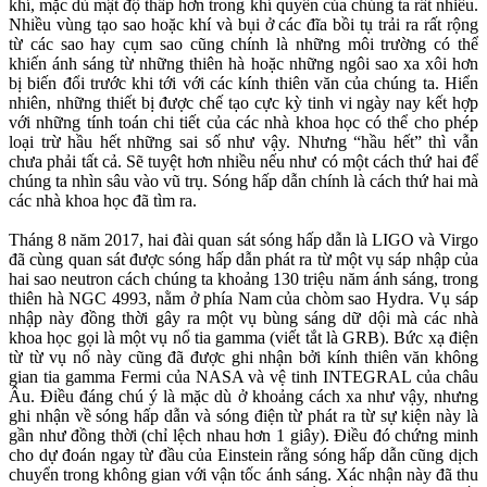
khí, mặc dù mật độ thấp hơn trong khí quyển của chúng ta rất nhiều.
Nhiều vùng tạo sao hoặc khí và bụi ở các đĩa bồi tụ trải ra rất rộng
từ các sao hay cụm sao cũng chính là những môi trường có thể
khiến ánh sáng từ những thiên hà hoặc những ngôi sao xa xôi hơn
bị biến đổi trước khi tới với các kính thiên văn của chúng ta. Hiển
nhiên, những thiết bị được chế tạo cực kỳ tinh vi ngày nay kết hợp
với những tính toán chi tiết của các nhà khoa học có thể cho phép
loại trừ hầu hết những sai số như vậy. Nhưng “hầu hết” thì vẫn
chưa phải tất cả. Sẽ tuyệt hơn nhiều nếu như có một cách thứ hai để
chúng ta nhìn sâu vào vũ trụ. Sóng hấp dẫn chính là cách thứ hai mà
các nhà khoa học đã tìm ra.
Tháng 8 năm 2017, hai đài quan sát sóng hấp dẫn là LIGO và Virgo
đã cùng quan sát được sóng hấp dẫn phát ra từ một vụ sáp nhập của
hai sao neutron cách chúng ta khoảng 130 triệu năm ánh sáng, trong
thiên hà NGC 4993, nằm ở phía Nam của chòm sao Hydra. Vụ sáp
nhập này đồng thời gây ra một vụ bùng sáng dữ dội mà các nhà
khoa học gọi là một vụ nổ tia gamma (viết tắt là GRB). Bức xạ điện
từ từ vụ nổ này cũng đã được ghi nhận bởi kính thiên văn không
gian tia gamma Fermi của NASA và vệ tinh INTEGRAL của châu
Âu. Điều đáng chú ý là mặc dù ở khoảng cách xa như vậy, nhưng
ghi nhận về sóng hấp dẫn và sóng điện từ phát ra từ sự kiện này là
gần như đồng thời (chỉ lệch nhau hơn 1 giây). Điều đó chứng minh
cho dự đoán ngay từ đầu của Einstein rằng sóng hấp dẫn cũng dịch
chuyển trong không gian với vận tốc ánh sáng. Xác nhận này đã thu