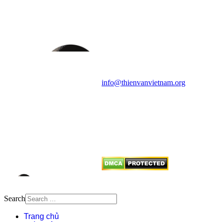
VĂN VÀ VŨ TRỤ
HỌC VIỆT NAM
Vietnam Astronomy and
Cosmology Association (VACA)
Văn phòng: 90b Khương Đình,
quận Thanh Xuân, Hà Nội
Điện thoại: 091.530.1116; Email:
info@thienvanvietnam.org
Mọi bài viết tại đây thuộc bản
quyền của VACA, vui lòng ghi rõ
tên tác giả và nguồn trích
dẫn
Thienvanvietnam.org
khi quý
vị tái sử dụng bất cứ nội dung nào
từ website này.
Search
Trang chủ