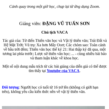
Cảnh quay trong một giờ học, chụp lại từ ứng dụng Zoom.
Giảng viên:
ĐẶNG VŨ TUẤN SƠN
Chủ tịch VACA
Tác giả của: Từ điển Thiên văn học và Vật lý thiên văn; Trái Đất và
Hệ Mặt Trời; Vũ trụ: Xa hơn Mây Oort; Các chòm sao: Toàn cảnh
về bầu trời đêm; Thiên văn học thế kỷ 21: Hai thập kỷ đã qua, một
tương lai phía trước; Lược sử thiên văn học; ... - cùng nhiều bài báo
và tham luận khác về khoa học.
Một số nội dung mẫu trích từ các bài giảng của diễn giả có thể được
tìm thấy tại
Youtube của VACA
.
Đối tượng
: Người học có tuổi từ 16 trở lên (không có giới hạn
trên), không yêu cầu kiến thức nền về vật lý thiên văn.