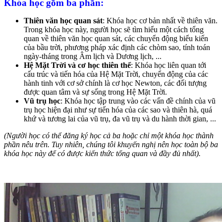
Khóa học gồm ba phần:
Thiên văn học quan sát
: Khóa học cơ bản nhất về thiên văn.
Trong khóa học này, người học sẽ tìm hiểu một cách tổng
quan về thiên văn học quan sát, các chuyển động biểu kiến
của bầu trời, phương pháp xác định các chòm sao, tính toán
ngày-tháng trong Âm lịch và Dương lịch, ...
Hệ Mặt Trời và cơ học thiên thể
: Khóa học liên quan tới
cấu trúc và tiến hóa của Hệ Mặt Trời, chuyển động của các
hành tinh với cơ sở chính là cơ học Newton, các đối tượng
được quan tâm và sự sống trong Hệ Mặt Trời.
Vũ trụ học
: Khóa học tập trung vào các vấn đề chính của vũ
trụ học hiện đại như sự tiến hóa của các sao và thiên hà, quá
khứ và tương lai của vũ trụ, đa vũ trụ và du hành thời gian, ...
(Người học có thể đăng ký học cả ba hoặc chỉ một khóa học thành
phần nêu trên. Tuy nhiên, chúng tôi khuyến nghị nên học toàn bộ ba
khóa học này để có được kiến thức tổng quan và đầy đủ nhất).