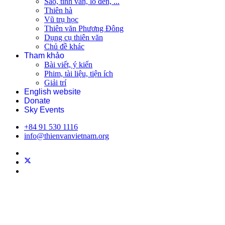
Sao, tinh vân, lỗ đen, ...
Thiên hà
Vũ trụ học
Thiên văn Phương Đông
Dụng cụ thiên văn
Chủ đề khác
Tham khảo
Bài viết, ý kiến
Phim, tài liệu, tiện ích
Giải trí
English website
Donate
Sky Events
+84 91 530 1116
info@thienvanvietnam.org