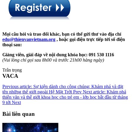
Mọi câu hỏi và trao đổi khác, bạn có thể gửi thư vào địa chỉ
edu@thienvanvietnam.org
, hoặc gọi điện trực tiếp tới số điện
thoại sau:
Giảng viên, giải đáp về nội dung khóa học: 091 530 1116
(Vui lòng chỉ gọi sau 8h00 và trước 21h00 hàng ngày)
Trân trọng
VACA
Previous article: Sự kiện dành cho công chúng: Khám phá và đặt
tên những thế giới ngoài Hệ Mặt Trời
Prev
Next article: Khám phá
thiên văn và thế giới khoa học cho trẻ em - lớp học bắt đầu từ tháng
9 tới
Next
Bài liên quan