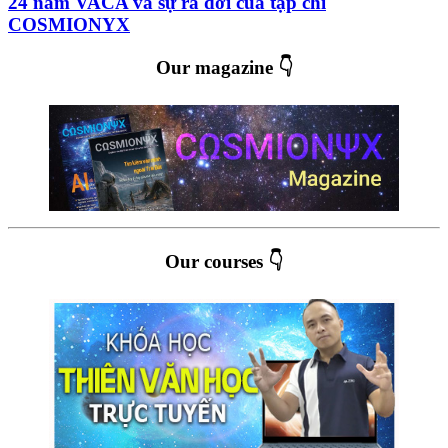
24 năm VACA và sự ra đời của tạp chí
COSMIONYX
Our magazine 👇
Our courses 👇