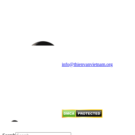
HỘI THIÊN
VĂN VÀ VŨ TRỤ
HỌC VIỆT NAM
Vietnam Astronomy and
Cosmology Association (VACA)
Văn phòng: 90b Khương Đình,
quận Thanh Xuân, Hà Nội
Điện thoại: 091.530.1116; Email:
info@thienvanvietnam.org
Mọi bài viết tại đây thuộc bản
quyền của VACA, vui lòng ghi rõ
tên tác giả và nguồn trích
dẫn
Thienvanvietnam.org
khi quý
vị tái sử dụng bất cứ nội dung nào
từ website này.