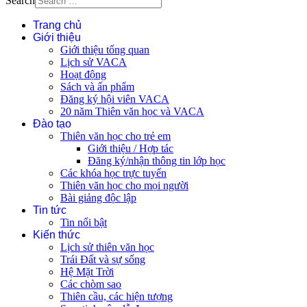
Search
Trang chủ
Giới thiệu
Giới thiệu tổng quan
Lịch sử VACA
Hoạt động
Sách và ấn phẩm
Đăng ký hội viên VACA
20 năm Thiên văn học và VACA
Đào tạo
Thiên văn học cho trẻ em
Giới thiệu / Hợp tác
Đăng ký/nhận thông tin lớp học
Các khóa học trực tuyến
Thiên văn học cho mọi người
Bài giảng độc lập
Tin tức
Tin nổi bật
Kiến thức
Lịch sử thiên văn học
Trái Đất và sự sống
Hệ Mặt Trời
Các chòm sao
Thiên cầu, các hiện tượng