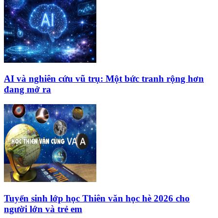
AI và nghiên cứu vũ trụ: Một bức tranh rộng hơn
đang mở ra
Tuyển sinh lớp học Thiên văn học hè 2026 cho
người lớn và trẻ em