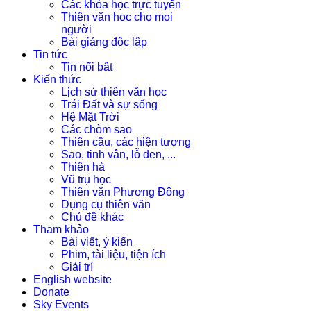
Các khóa học trực tuyến
Thiên văn học cho mọi
người
Bài giảng độc lập
Tin tức
Tin nổi bật
Kiến thức
Lịch sử thiên văn học
Trái Đất và sự sống
Hệ Mặt Trời
Các chòm sao
Thiên cầu, các hiện tượng
Sao, tinh vân, lỗ đen, ...
Thiên hà
Vũ trụ học
Thiên văn Phương Đông
Dụng cụ thiên văn
Chủ đề khác
Tham khảo
Bài viết, ý kiến
Phim, tài liệu, tiện ích
Giải trí
English website
Donate
Sky Events