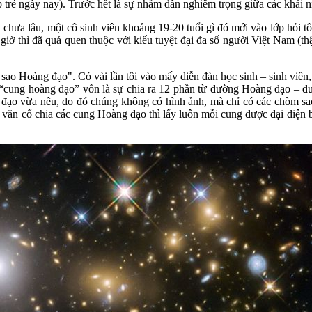
ớp trẻ ngày nay). Trước hết là sự nhầm dẫn nghiêm trọng giữa các khá
 chưa lâu, một cô sinh viên khoảng 19-20 tuổi gì đó mới vào lớp hỏi t
iờ thì đã quá quen thuộc với kiểu tuyệt đại đa số người Việt Nam (thậ
o Hoàng đạo". Có vài lần tôi vào mấy diễn đàn học sinh – sinh viên,
 “cung hoàng đạo” vốn là sự chia ra 12 phần từ đường Hoàng đạo – đườ
 đạo vừa nêu, do đó chúng không có hình ảnh, mà chỉ có các chòm s
n văn cổ chia các cung Hoàng đạo thì lấy luôn mỗi cung được đại diện 