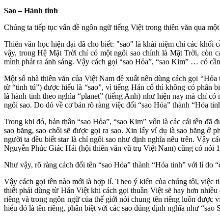
Sao – Hành tinh
Chúng ta tiếp tục vấn đề ngôn ngữ tiếng Việt trong thiên văn qua mộ
Thiên văn học hiện đại đã cho biết: "sao" là khái niệm chỉ các khố
vậy, trong Hệ Mặt Trời chỉ có một ngôi sao chính là Mặt Trời, còn
mình phát ra ánh sáng. Vậy cách gọi “sao Hỏa”, “sao Kim” … có cần
Một số nhà thiên văn của Việt Nam đề xuất nên dùng cách gọi “Hỏa ti
từ “tinh tú”) được hiểu là “sao”, vì tiếng Hán cổ thì không có phân 
là hành tinh theo nghĩa “planet” (tiếng Anh) như hiện nay mà chỉ có n
ngôi sao. Do đó về cơ bản rõ ràng việc đổi “sao Hỏa” thành “Hỏa tin
Trong khi đó, bản thân “sao Hỏa”, “sao Kim” vốn là các cái tên đã được
sao băng, sao chổi sẽ được gọi ra sao. Xin lấy ví dụ là sao băng ở p
người ta đều biết star là chỉ ngôi sao như định nghĩa nêu trên. Vậ
Nguyễn Phúc Giác Hải (hội thiên văn vũ trụ Việt Nam) cũng có nói 1 câ
Như vậy, rõ ràng cách đổi tên “sao Hỏa” thành “Hỏa tinh” với lí do “
Vậy cách gọi tên nào mới là hợp lí. Theo ý kiến của chúng tôi, việc t
thiết phải dùng từ Hán Việt khi cách gọi thuần Việt sẽ hay hơn nhiều
riêng và trong ngôn ngữ của thế giới nói chung tên riêng luôn được v
hiểu đó là tên riêng, phân biệt với các sao đúng định nghĩa như “sao 