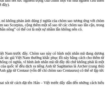
sai lầm hết sức nghiêm trọng của chính một vài nhà nghiên cứu thiên
i đây).
hất, nó không phản ánh đúng ý nghĩa của chòm sao tương ứng với chòm
òm sao Scorpius, cộng thêm một số sao từ các chòm sao lân cận, trong
“thần nông” có thể coi là một sự nhầm lẫn không nên có.
 Việt Nam trước đây. Chòm sao này có hình một nhân mã đang dương
ác tác giả Việt Nam thường khắc phục lỗi này bằng cách cho thêm từ
không có nghĩa, vì hình ảnh nhân mã rất đầy đủ chứ không phải là một
của quốc tế đều dịch ra tiếng Anh từ Sagittarius là Archer (cung thủ)
Anh gặp từ Centaur (vốn để chỉ chòm sao Centaurus) có thể sẽ lập tức
ai sót từ cách đặt tên Hán – Việt trước đây dẫn đến những cách hiểu