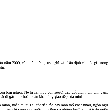
ản năm 2009, cũng là những suy nghĩ và nhận định của tác giả trong
giả.
a loài người. Nó là cái giúp con người trao đổi thông tin, tình cảm,
ất đi gần như hoàn toàn khả năng giao tiếp của mình.
n minh, nhận thức. Tại các dân tộc hay lãnh thổ khác nhau, ngôn ngữ
ia, thậm chí cùng một quốc gia cũng có những hướng phát triển ngôn