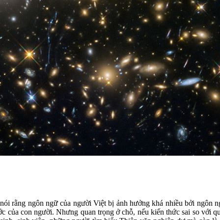
n nói rằng ngôn ngữ của người Việt bị ảnh hưởng khá nhiều bởi ngôn 
ước của con người. Nhưng quan trọng ở chỗ, nếu kiến thức sai so với qu