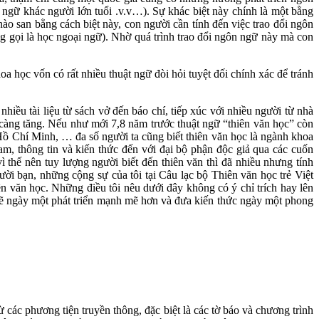
ngữ khác người lớn tuổi .v.v…). Sự khác biệt này chính là một bằng
ào san bằng cách biệt này, con người cần tính đến việc trao đổi ngôn
g gọi là học ngoại ngữ). Nhờ quá trình trao đổi ngôn ngữ này mà con
hoa học vốn có rất nhiều thuật ngữ đòi hỏi tuyệt đối chính xác để tránh
iều tài liệu từ sách vở đến báo chí, tiếp xúc với nhiều người từ nhà
càng tăng. Nếu như mới 7,8 năm trước thuật ngữ “thiên văn học” còn
 Hồ Chí Minh, … đa số người ta cũng biết thiên văn học là ngành khoa
am, thông tin và kiến thức đến với đại bộ phận độc giả qua các cuốn
vì thế nên tuy lượng người biết đến thiên văn thì đã nhiều nhưng tính
ời bạn, những cộng sự của tôi tại Câu lạc bộ Thiên văn học trẻ Việt
n văn học. Những điều tôi nêu dưới đây không có ý chỉ trích hay lên
a sẽ ngày một phát triển mạnh mẽ hơn và đưa kiến thức ngày một phong
các phương tiện truyền thông, đặc biệt là các tờ báo và chương trình