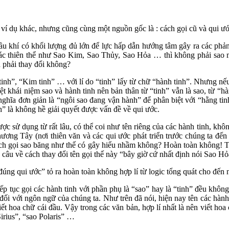
t ví dụ khác, nhưng cũng cùng một nguồn gốc là : cách gọi cũ và qui ư
i cầu khí có khối lượng đủ lớn để lực hấp dẫn hướng tâm gây ra các ph
 các thiên thể như Sao Kim, Sao Thủy, Sao Hỏa … thì không phải sao m
 phải thay đổi không?
nh”, “Kim tinh” … với lí do “tinh” lấy từ chữ “hành tinh”. Nhưng nếu t
biệt khái niệm sao và hành tinh nên bản thân từ “tinh” vẫn là sao, từ
ghĩa đơn giản là “ngôi sao đang vận hành” để phân biệt với “hằng tinh”
h” là không hề giải quyết được vấn đề về qui ước.
 sử dụng từ rất lâu, có thể coi như tên riêng của các hành tinh, không 
hương Tây (nơi thiên văn và các qui ước phát triển trước chúng ta đến
y cách gọi sao băng như thế có gây hiểu nhầm không? Hoàn toàn không! 
u về cách thay đổi tên gọi thế này “bây giờ cứ nhất định nói Sao Hỏa l
đúng qui ước” tỏ ra hoàn toàn không hợp lí từ logic tổng quát cho đến 
iếp tục gọi các hành tinh với phần phụ là “sao” hay là “tinh” đều không
 đối với ngôn ngữ của chúng ta. Như trên đã nói, hiện nay tên các hành
iết hoa chữ cái đầu. Vậy trong các văn bản, hợp lí nhất là nên viết h
Sirius”, “sao Polaris” …