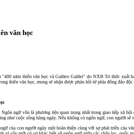
iên văn học
ch "400 năm thiên văn học và Galileo Galilei" do NXB Tri thức xuất b
ong thiên văn học, mong sẽ nhận được phản hồi từ phía đông đảo độc 
học
Ngôn ngữ vốn là phương tiện quan trọng nhất trong giao tiếp xã hội củ
cũng như cuộc sống hàng ngày. Nếu không có ngôn ngữ, con người sẽ m
 ngữ của con người ngày một hoàn thiện cùng với sự phát triển của vă
ính vì vậy mới có sự khác biệt về ngôn ngữ giữa các châu lục, quốc g