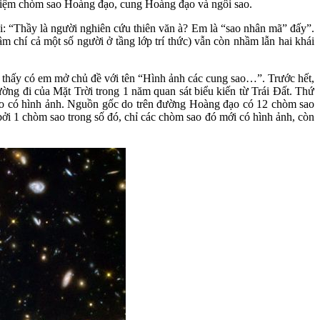
i niệm chòm sao Hoàng đạo, cung Hoàng đạo và ngôi sao.
ôi: “Thầy là người nghiên cứu thiên văn à? Em là “sao nhân mã” đấy”.
m chí cả một số người ở tầng lớp trí thức) vẫn còn nhầm lẫn hai khái
 thấy có em mở chủ đề với tên “Hình ảnh các cung sao…”. Trước hết,
ng đi của Mặt Trời trong 1 năm quan sát biểu kiến từ Trái Đất. Thứ
ao có hình ảnh. Nguồn gốc do trên đường Hoàng đạo có 12 chòm sao
bởi 1 chòm sao trong số đó, chỉ các chòm sao đó mới có hình ảnh, còn