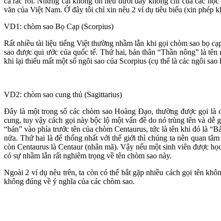
cả rắc rối. Những cái không ổn nêu dưới đây không chỉ của các học 
văn của Việt Nam. Ở đây tôi chỉ xin nêu 2 ví dụ tiêu biểu (xin phép 
VD1: chòm sao Bọ Cạp (Scorpius)
Rất nhiều tài liệu tiếng Việt thường nhầm lẫn khi gọi chòm sao bọ 
sao được qui ước của quốc tế. Thứ hai, bản thân “Thần nông” là tên 
khi lại thiếu mất một số ngôi sao của Scorpius (cụ thể là các ngôi sa
VD2: chòm sao cung thủ (Sagittarius)
Đây là một trong số các chòm sao Hoàng Đạo, thường được gọi là 
cung, tuy vậy cách gọi này bộc lộ một vấn đề do nó trùng tên và d
“bán” vào phía trước tên của chòm Centaurus, tức là tên khi đó là “
nửa. Thứ hai là để thống nhất với thế giới thì chúng ta nên quan tâm
còn Centaurus là Centaur (nhân mã). Vậy nếu một sinh viên được học 
có sự nhầm lẫn rất nghiêm trọng về tên chòm sao này.
Ngoài 2 ví dụ nêu trên, ta còn có thể bắt gặp nhiều cách gọi tên k
không đúng về ý nghĩa của các chòm sao.