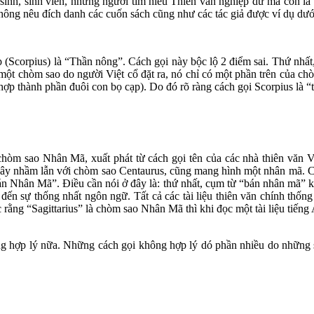
sinh, sinh viên, những người tìm hiểu Thiên văn nghiệp dư mà còn là 
không nêu đích danh các cuốn sách cũng như các tác giả được ví dụ dướ
cạp (Scorpius) là “Thần nông”. Cách gọi này bộc lộ 2 điểm sai. Thứ n
một chòm sao do người Việt cổ đặt ra, nó chỉ có một phần trên của ch
o hợp thành phần đuôi con bọ cạp). Do đó rõ ràng cách gọi Scorpius là 
chòm sao Nhân Mã, xuất phát từ cách gọi tên của các nhà thiên văn
ễ gây nhầm lẫn với chòm sao Centaurus, cũng mang hình một nhân mã. C
Bán Nhân Mã”. Điều cần nói ở đây là: thứ nhất, cụm từ “bán nhân mã” 
 đến sự thống nhất ngôn ngữ. Tất cả các tài liệu thiên văn chính thống 
rằng “Sagittarius” là chòm sao Nhân Mã thì khi đọc một tài liệu tiếng 
hông hợp lý nữa. Những cách gọi không hợp lý dó phần nhiều do những s