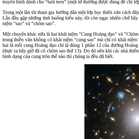
truyền hình dành cho “tuổi teen” (một từ thường được dùng để chỉ l
Trong một lần tôi tham gia hướng dẫn một lớp học thiên văn cách đây
Lần đầu gặp những tình huống kiểu này, tôi còn ngạc nhiên chứ bây g
niệm “sao” và “chòm sao”.
Một chuyện khác nữa là hai khái niệm "Cung Hoàng đạo" và "Chòm sa
trong thiên văn không có khái niệm “cung sao” mà chỉ có khái niệm
hai là mỗi cung Hoàng đạo chỉ là đúng 1 phần 12 của đường Hoàng
(thực ra bây giờ đã có chòm sao thứ 13). Do đó nên khi các nhà thiê
hình dạng của cung tròn thế nào thì chúng ta đều đã biết.