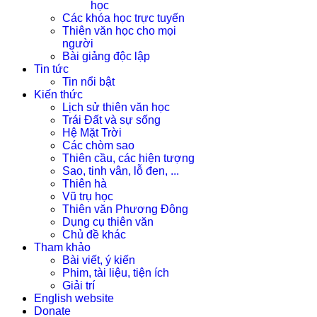
học
Các khóa học trực tuyến
Thiên văn học cho mọi
người
Bài giảng độc lập
Tin tức
Tin nổi bật
Kiến thức
Lịch sử thiên văn học
Trái Đất và sự sống
Hệ Mặt Trời
Các chòm sao
Thiên cầu, các hiện tượng
Sao, tinh vân, lỗ đen, ...
Thiên hà
Vũ trụ học
Thiên văn Phương Đông
Dụng cụ thiên văn
Chủ đề khác
Tham khảo
Bài viết, ý kiến
Phim, tài liệu, tiện ích
Giải trí
English website
Donate