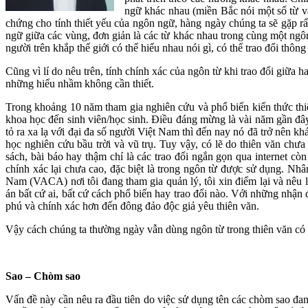
ngữ khác nhau (miền Bắc nói một số từ v
chứng cho tính thiết yếu của ngôn ngữ, hàng ngày chúng ta sẽ gặp rấ
ngữ giữa các vùng, đơn giản là các từ khác nhau trong cùng một ngô
người trên khắp thế giới có thể hiểu nhau nói gì, có thể trao đổi thông
Cũng vì lí do nêu trên, tính chính xác của ngôn từ khi trao đổi giữa h
những hiểu nhầm không cần thiết.
Trong khoảng 10 năm tham gia nghiên cứu và phổ biến kiến thức thiên
khoa học đến sinh viên/học sinh. Điều đáng mừng là vài năm gần đâ
tỏ ra xa lạ với đại đa số người Việt Nam thì đến nay nó đã trở nên 
học nghiên cứu bầu trời và vũ trụ. Tuy vậy, có lẽ do thiên văn chư
sách, bài báo hay thậm chí là các trao đổi ngắn gọn qua internet còn
chính xác lại chưa cao, đặc biệt là trong ngôn từ được sử dụng. Nh
Nam (VACA) nơi tôi đang tham gia quản lý, tôi xin điểm lại và nêu 
án bất cứ ai, bất cứ cách phổ biến hay trao đổi nào. Với những nhận
phú và chính xác hơn đến đông đảo độc giả yêu thiên văn.
Vậy cách chúng ta thường ngày vẫn dùng ngôn từ trong thiên văn có 
Sao – Chòm sao
Vấn đề này cần nêu ra đầu tiên do việc sử dụng tên các chòm sao đan