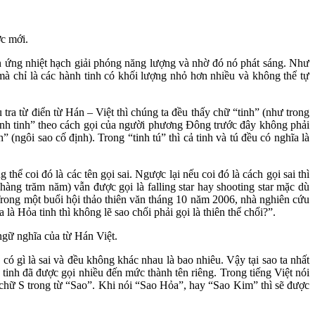
ớc mới.
ản ứng nhiệt hạch giải phóng năng lượng và nhờ đó nó phát sáng. Như
à chỉ là các hành tinh có khối lượng nhỏ hơn nhiều và không thể tự
ra từ điển từ Hán – Việt thì chúng ta đều thấy chữ “tinh” (như trong
 “hành tinh” theo cách gọi của người phương Đông trước đây không phải
 (ngôi sao cố định). Trong “tinh tú” thì cả tinh và tú đều có nghĩa là
thể coi đó là các tên gọi sai. Ngược lại nếu coi đó là cách gọi sai thì
 hàng trăm năm) vẫn được gọi là falling star hay shooting star mặc dù
Trong một buổi hội thảo thiên văn tháng 10 năm 2006, nhà nghiên cứu
à Hỏa tinh thì không lẽ sao chổi phải gọi là thiên thể chổi?”.
ngữ nghĩa của từ Hán Việt.
 có gì là sai và đều không khác nhau là bao nhiêu. Vậy tại sao ta nhất
 tinh đã được gọi nhiều đến mức thành tên riêng. Trong tiếng Việt nói
oa chữ S trong từ “Sao”. Khi nói “Sao Hỏa”, hay “Sao Kim” thì sẽ được