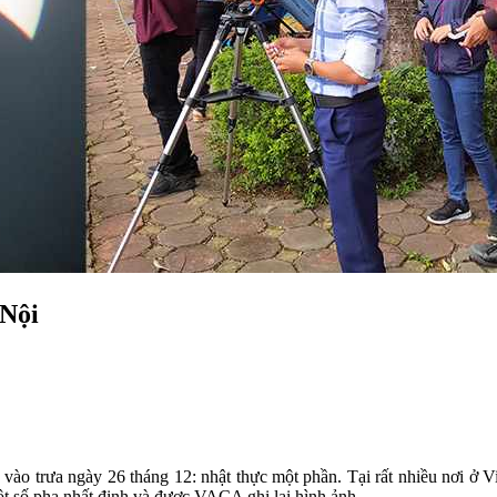
 Nội
vào trưa ngày 26 tháng 12: nhật thực một phần. Tại rất nhiều nơi ở Vi
ột số pha nhất định và được VACA ghi lại hình ảnh.