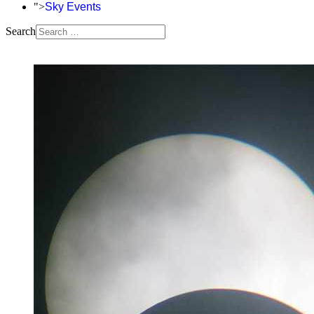
">
Sky Events
Search