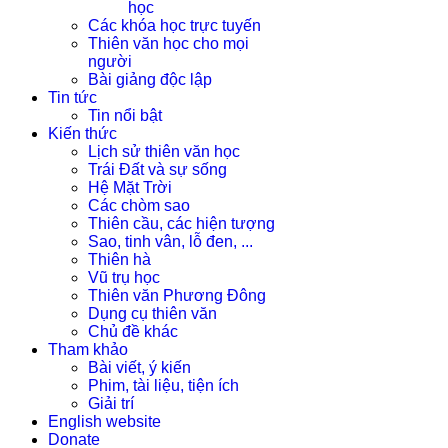
học
Các khóa học trực tuyến
Thiên văn học cho mọi
người
Bài giảng độc lập
Tin tức
Tin nổi bật
Kiến thức
Lịch sử thiên văn học
Trái Đất và sự sống
Hệ Mặt Trời
Các chòm sao
Thiên cầu, các hiện tượng
Sao, tinh vân, lỗ đen, ...
Thiên hà
Vũ trụ học
Thiên văn Phương Đông
Dụng cụ thiên văn
Chủ đề khác
Tham khảo
Bài viết, ý kiến
Phim, tài liệu, tiện ích
Giải trí
English website
Donate