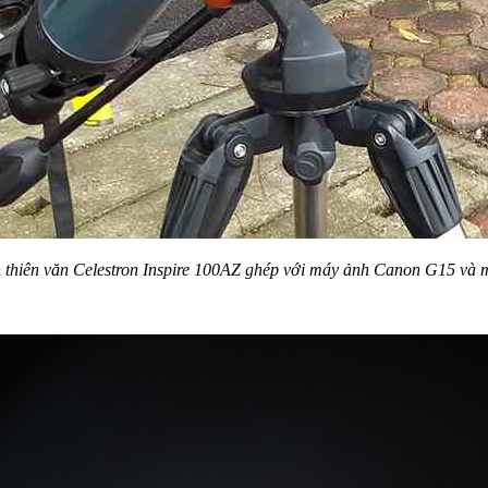
h thiên văn Celestron Inspire 100AZ ghép với máy ảnh Canon G15 và mộ