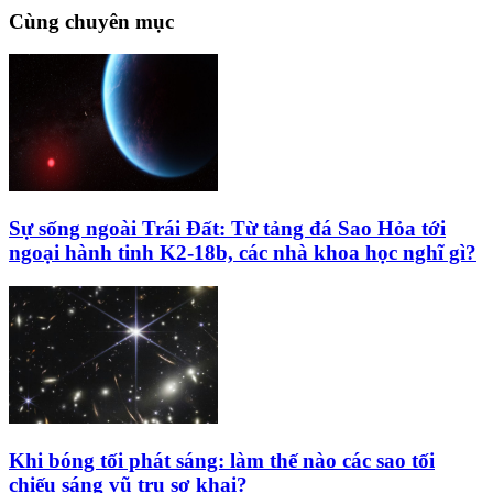
Cùng chuyên mục
Sự sống ngoài Trái Đất: Từ tảng đá Sao Hỏa tới
ngoại hành tinh K2‑18b, các nhà khoa học nghĩ gì?
Khi bóng tối phát sáng: làm thế nào các sao tối
chiếu sáng vũ trụ sơ khai?