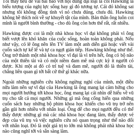
Tôi thấy tiêu đề vài bài báo với nội dung đại loại là coi Hawking là
biểu tượng của nghị lực sống hay gì đó tương tự. Cái đó không sai
nhưng tôi không đồng tình vì nó chưa đúng, chưa đủ. Hawking
không hề thích nói về sự khuyết tật của mình. Bản thân ông luôn coi
mình là người bình thường - cho dù ông còn hơn thế rất, rất nhiều.
Hawking được coi là một nhà khoa học vĩ đại không phải vì ông
biết vượt lên khó khăn của cuộc sống, hoàn toàn không phải. Nếu
như vậy, có lẽ ông nên lên TV làm một anh diễn giả hoặc viết vài
cuốn sách tự kể lể và tự ca ngợi gián tiếp. Hawking không như thế.
Ông trở thành một nhà khoa học vĩ đại là vì trên hết, ông có bộ não
của một thiên tài và có một niềm đam mê mà cực kỳ ít người có
được. Khi một ai đó có trí tuệ và đam mê, người đó là thiên tài,
chẳng liên quan gì tới bất cứ thứ gì khác nữa.
Ngoài những nghiên cứu không ngừng nghỉ của mình, một điều
nữa làm nên sự vĩ đại của Hawking là ông mang lại cảm hứng cho
mọi người hướng tới khoa học, ông mang lại cái nhìn dễ hiểu về vũ
trụ cho tất cả mọi người. Những gì mà ông cống hiến qua những
cuốn sách hay những bộ phim khoa học khiến cho vũ trụ trở nên
gần gũi hơn nhiều với nhân loại. Ông để cho mọi người đều có thể
thấy được những gì mà các nhà khoa học đang làm, thấy được vẻ
đẹp của vũ trụ và việc nghiên cứu nó quan trọng như thế nào đối
với nhân loại. Đó là một giá trị to lớn mà không phải nhà khoa học
nào cũng nghĩ tới và sẵn sàng làm.