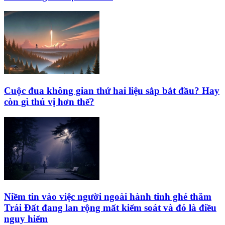
Cuộc đua không gian thứ hai liệu sắp bắt đầu? Hay
còn gì thú vị hơn thế?
Niềm tin vào việc người ngoài hành tinh ghé thăm
Trái Đất đang lan rộng mất kiểm soát và đó là điều
nguy hiểm