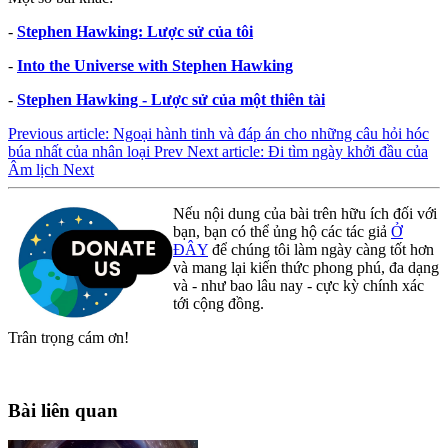
-
Stephen Hawking: Lược sử của tôi
-
Into the Universe with Stephen Hawking
-
Stephen Hawking - Lược sử của một thiên tài
Previous article: Ngoại hành tinh và đáp án cho những câu hỏi hóc
búa nhất của nhân loại
Prev
Next article: Đi tìm ngày khởi đầu của
Âm lịch
Next
Nếu nội dung của bài trên hữu ích đối với
bạn, bạn có thể ủng hộ các tác giả
Ở
ĐÂY
để chúng tôi làm ngày càng tốt hơn
và mang lại kiến thức phong phú, đa dạng
và - như bao lâu nay - cực kỳ chính xác
tới cộng đồng.
Trân trọng cám ơn!
Bài liên quan