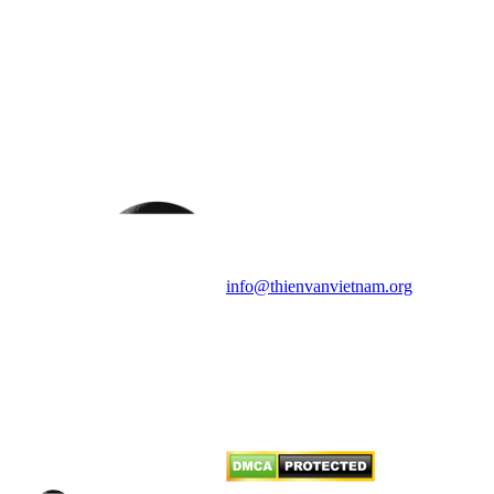
HỘI THIÊN
VĂN VÀ VŨ TRỤ
HỌC VIỆT NAM
Vietnam Astronomy and
Cosmology Association (VACA)
Văn phòng: 90b Khương Đình,
quận Thanh Xuân, Hà Nội
Điện thoại: 091.530.1116; Email:
info@thienvanvietnam.org
Mọi bài viết tại đây thuộc bản
quyền của VACA, vui lòng ghi rõ
tên tác giả và nguồn trích
dẫn
Thienvanvietnam.org
khi quý
vị tái sử dụng bất cứ nội dung nào
từ website này.