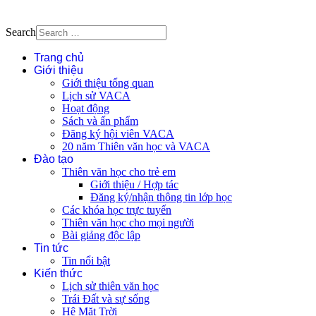
Search
Trang chủ
Giới thiệu
Giới thiệu tổng quan
Lịch sử VACA
Hoạt động
Sách và ấn phẩm
Đăng ký hội viên VACA
20 năm Thiên văn học và VACA
Đào tạo
Thiên văn học cho trẻ em
Giới thiệu / Hợp tác
Đăng ký/nhận thông tin lớp học
Các khóa học trực tuyến
Thiên văn học cho mọi người
Bài giảng độc lập
Tin tức
Tin nổi bật
Kiến thức
Lịch sử thiên văn học
Trái Đất và sự sống
Hệ Mặt Trời