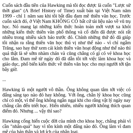
Cuốn sách đầu tiên của Hawking mà tôi đọc được là cuốn "Lược sử
thời gian" (A Brief History of Time) xuất bản tại Việt Nam năm
1999 - chỉ 1 năm sau khi tôi bắt đầu đam mê thiên văn học. Trước
cuốn sách đó, ở Việt Nam KHÔNG CÓ bất cứ tài liệu nào về vũ trụ
học. Nó mang lại những kiến thức hoàn toàn mới vượt xa khỏi
những kiến thức thiên văn phổ thông và cổ điển đã được nói rất
nhiều trong nhiều sách báo trước đó. Chính những thứ đó đã giúp
tôi nhận ra rằng thiên văn học thú vị như thế nào - vì chỉ ngắm
Trăng, sao hay thử xem cái kính thiên văn hoạt động như thế nào thì
quả thật là sẽ sớm nhàm chán và cũng chẳng có gì có vẻ khoa học
cho lắm. Đam mê từ ngày đó đã dẫn tôi tới việc làm khoa học và
giáo dục, phổ biến kiến thức về thiên văn học cho mọi người tới tận
bây giờ.
...
Hawking là một người vô thần. Ông không quan tâm tới việc có
đấng sáng tạo nào đó hay không. Với ông, chân lý khoa học cũng
chỉ có một, vì thế ông không ngần ngại khi cho rằng vật lý ngày nay
chẳng cần đến triết học. Hiển nhiên, nhiều người không thích quan
điểm đó. Nhưng ... vậy thì sao?
Hawking cống hiến cuộc đời của mình cho khoa học, chẳng phải vì
cần "nhân-quả" hay vì tôn kính một đấng nào đó. Ông làm vì đam
mê của bản thân và lợi ích của nhân loại.