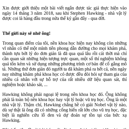
Xin được giới thiệu một bài viết ngắn được tác giả thực hiện vào
ngày 14 tháng 3 năm 2018, sau khi Stephen Hawking - nhà vật lý
được coi là hàng đầu trong nửa thế kỷ gần đây - qua đời.
Thế giới này sẽ nhớ ông!
Trong quan điểm của tôi, nền khoa học hiện nay không còn những
vĩ nhân có thể một mình tiên phong dẫn đường cho mọi khám phá,
thành tựu bởi lý do đơn giản là đã qua quá lâu rồi cái thời mà chỉ
cần quan sát những hiện tượng trực quan, một số thí nghiệm không
quá tốn kém và sử dụng những phương trình cơ bản để cố gắng mô
tả. Những thứ đơn giản đó người ta đã khám phá ra hết cả, nên ngày
nay những khám phá khoa học có được đều đòi hỏi sự tham gia của
nhiều cá nhân với sự hỗ trợ của rất nhiều dữ liệu quan sát, thí
nghiệm hoặc khảo sát, ...
Hawking không phải ngoại lệ trong nền khoa học đó. Ông không
phải là toàn bộ nền khoa học hay vật lý hoặc vũ trụ học. Ông là một
nhà vật lý. Thậm chí, Hawking chẳng hề có giải Nobel vật lý nào,
dù sự thật là ông đã có những cống hiến rất lớn cho vũ trụ học, đặc
biệt là nghiên cứu lỗ đen và dự đoán sự tồn tại của bức xạ
Hawking.