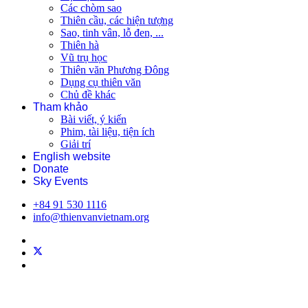
Các chòm sao
Thiên cầu, các hiện tượng
Sao, tinh vân, lỗ đen, ...
Thiên hà
Vũ trụ học
Thiên văn Phương Đông
Dụng cụ thiên văn
Chủ đề khác
Tham khảo
Bài viết, ý kiến
Phim, tài liệu, tiện ích
Giải trí
English website
Donate
Sky Events
+84 91 530 1116
info@thienvanvietnam.org