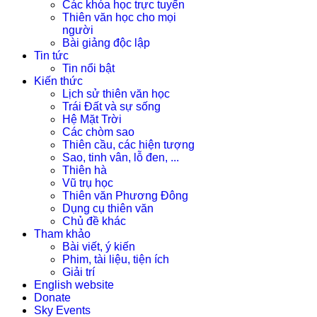
Các khóa học trực tuyến
Thiên văn học cho mọi
người
Bài giảng độc lập
Tin tức
Tin nổi bật
Kiến thức
Lịch sử thiên văn học
Trái Đất và sự sống
Hệ Mặt Trời
Các chòm sao
Thiên cầu, các hiện tượng
Sao, tinh vân, lỗ đen, ...
Thiên hà
Vũ trụ học
Thiên văn Phương Đông
Dụng cụ thiên văn
Chủ đề khác
Tham khảo
Bài viết, ý kiến
Phim, tài liệu, tiện ích
Giải trí
English website
Donate
Sky Events