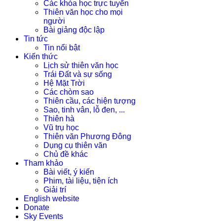
Các khóa học trực tuyến
Thiên văn học cho mọi
người
Bài giảng độc lập
Tin tức
Tin nổi bật
Kiến thức
Lịch sử thiên văn học
Trái Đất và sự sống
Hệ Mặt Trời
Các chòm sao
Thiên cầu, các hiện tượng
Sao, tinh vân, lỗ đen, ...
Thiên hà
Vũ trụ học
Thiên văn Phương Đông
Dụng cụ thiên văn
Chủ đề khác
Tham khảo
Bài viết, ý kiến
Phim, tài liệu, tiện ích
Giải trí
English website
Donate
Sky Events