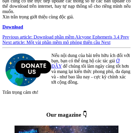
bạn cũng có thể trực tiếp update các thông số từ các bản update có
thể download trên internet, hay tự nạp thông số cho riêng mình nếu
muốn.
Xin trân trọng giới thiệu cùng độc giả.
Download
Previous article: Download phần mềm Alcyone Ephemeris 3.4
Prev
Next article: Một vài phần mềm mô phỏng thiên cầu
Next
Nếu nội dung của bài trên hữu ích đối với
bạn, bạn có thể ủng hộ các tác giả
Ở
ĐÂY
để chúng tôi làm ngày càng tốt hơn
và mang lại kiến thức phong phú, đa dạng
và - như bao lâu nay - cực kỳ chính xác
tới cộng đồng.
Trân trọng cám ơn!
Our magazine 👇