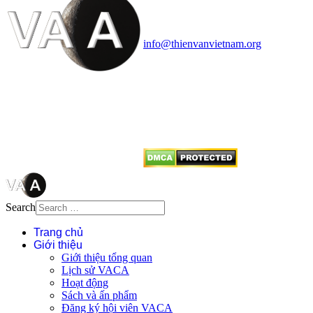
Văn phòng: 90b Khương Đình,
quận Thanh Xuân, Hà Nội
Điện thoại: 091.530.1116; Email:
info@thienvanvietnam.org
Mọi bài viết tại đây thuộc bản
quyền của VACA, vui lòng ghi rõ
tên tác giả và nguồn trích
dẫn
Thienvanvietnam.org
khi quý
vị tái sử dụng bất cứ nội dung nào
từ website này.
Search
Trang chủ
Giới thiệu
Giới thiệu tổng quan
Lịch sử VACA
Hoạt động
Sách và ấn phẩm
Đăng ký hội viên VACA