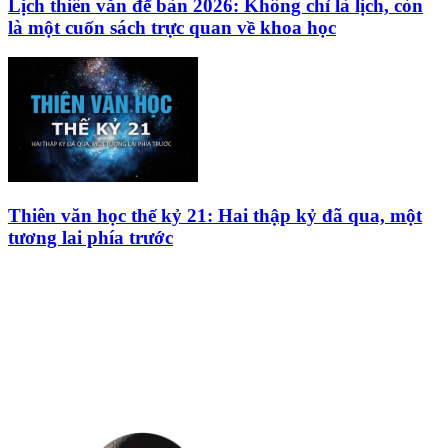
Lịch thiên văn để bàn 2026: Không chỉ là lịch, còn
là một cuốn sách trực quan về khoa học
Thiên văn học thế kỷ 21: Hai thập kỷ đã qua, một
tương lai phía trước
HỘI THIÊN
VĂN VÀ VŨ TRỤ
HỌC VIỆT NAM
Vietnam Astronomy and
Cosmology Association (VACA)