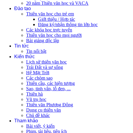
20 năm Thiên văn học và VACA
Đào tạo
Thiên văn học cho trẻ em
Giới thiệu / Hợp tác
Đăng ký/nhận thông tin lớp học
Các khóa học trực tuyến
Thiên văn học cho mọi người
Bài giảng độc lập
Tin tức
Tin nổi bật
Kiến thức
Lịch sử thiên văn học
Trái Đất và sự sống
Hệ Mặt Trời
Các chòm sao
Thiên cầu, các hiện tượng
Sao, tinh vân, lỗ đen, ...
Thiên hà
Vũ trụ học
Thiên văn Phương Đông
Dụng cụ thiên văn
Chủ đề khác
Tham khảo
Bài viết, ý kiến
Phim, tài liệu, tiện ích