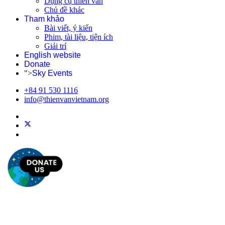
Dụng cụ thiên văn
Chủ đề khác
Tham khảo
Bài viết, ý kiến
Phim, tài liệu, tiện ích
Giải trí
English website
Donate
">
Sky Events
+84 91 530 1116
info@thienvanvietnam.org