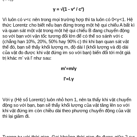
γ = √(1 - v² / c²)
Vì luôn có v<c nên trong mọi trường hợp thì ta luôn có 0<γ<1. Hệ
thức Lorentz cho biết nếu bạn đứng trong một hệ qui chiếu A bất kì
và quan sát một vật trong một hệ qui chiếu B đang chuyển động
so với bạn với vận tốc tương đối lớn để có thể so sánh với c
(chẳng hạn 10%, 20%, 50% hay 90% c) thì khi bạn quan sát vật
thể đó, bạn sẽ thấy khối lượng m, độ dài l (khối lượng và độ dài
của vật đo được khi vật đứng im so với bạn) biến đổi tới một giá
trị khác m' và l' như sau:
m'=m/γ
l'=l.γ
Với γ (Hệ số Lorentz) luôn nhỏ hơn 1, nên ta thấy khi vật chuyển
động so với bạn, bạn sẽ thấy khối lượng của vật tăng lên so với
khi vật đứng im còn chiều dài theo phương chuyển động của vật
thì lại giảm đi.
Tương tự với thời gian. Gọi khoảng thời gian đo được giữa 2 sự