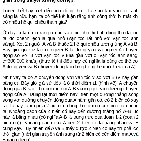
Trước hết hãy xét đến tính đồng thời. Tại sao khi vận tốc ánh
sáng là hữu hạn, ta có thể kết luận rằng tính đồng thời bị mất khi
có nhiều hệ qui chiếu tham gia?
Ở đây ta tạm coi rằng ở các vận tốc nhỏ thì tính đồng thời là tồn
tại do chênh lệch là quá nhỏ (vận tốc rất nhỏ với vận tốc ánh
sáng). Xét 2 người A và B thuộc 2 hệ qui chiếu tương ứng A và B.
Bây giờ giả sử ta coi người B là đứng yên và người A chuyển
động so với B với vận tốc v khá gần với c (vận tốc ánh sáng,
c~300.000 km/s) (thực tế thì điều này có nghĩa là cũng có thể coi
A đứng yên và B chuyển động khi đứng trong hệ qui chiếu của A)
Như vậy ta có A chuyển động với vận tốc v so với B (v này gần
bằng c). Bây giờ giả sử tiếp là ở thời điểm t1 (hình vẽ), A chuyển
động qua B sao cho đường nối A-B vuông góc với đường chuyển
động của A. Đúng tại thời điểm này, trên một đường thẳng song
song với đường chuyển động của A nằm gần đó, có 2 biến cố xảy
ra. Ta hãy tạm gọi là 2 biến cố đồng thời dưới cái nhìn của chúng
ta. Khoảng cách của 2 biến cố này đến đường thẳng nối A-B lúc
này là bằng nhau (có nghĩa A-B là trung trực của đoạn 1-2 (đoạn 2
biến cố)). Khoảng cách của A đến 2 biến cố là bằng nhau và B
cũng vậy. Tuy nhiên để A và B thấy được 2 biến cố này thì phải có
thời gian (thời gian truyền ánh sáng từ 2 biến cố đến điểm mà A và
B đang đứng)