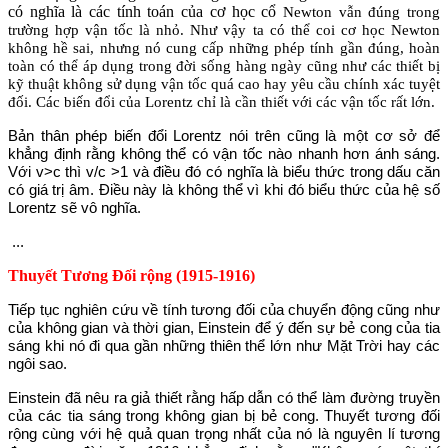
có nghĩa là các tính toán của cơ học cổ
Newton
vẫn đúng trong
trường hợp vận tốc là nhỏ. Như vậy ta có thể coi cơ học
Newton
không hề sai, nhưng nó cung cấp
những phép tính gần đúng, hoàn
toàn có thể áp dụng trong đời sống hàng ngày cũng như các thiết bị
kỹ thuật không sử dụng vận tốc quá cao hay yêu cầu chính xác tuyệt
đối. Các biến đổi của Lorentz chỉ là cần thiết với các vận tốc rất lớn.
Bản thân phép biến đổi Lorentz nói trên cũng là một cơ sở để
khẳng định rằng không thể có vận tốc nào nhanh hơn ánh sáng.
Với v>c thì v/c >1 và điều đó có nghĩa là biểu thức trong dấu căn
có giá trị âm. Điều này là không thể vì khi đó biểu thức của hệ số
Lorentz sẽ vô nghĩa.
...
Thuyết Tương Đối rộng (1915-1916)
Tiếp tục nghiên cứu về tính tương đối của chuyển động cũng như
của không gian và thời gian, Einstein để ý đến sự bẻ cong của tia
sáng khi nó đi qua gần những thiên thể lớn như Mặt Trời hay các
ngôi sao.
Einstein đã nêu ra giả thiết rằng hấp dẫn có thể làm đường truyền
của các tia sáng trong không gian bị bẻ cong. Thuyết tương đối
rộng cùng với hệ quả quan trọng nhất của nó là nguyên lí tương