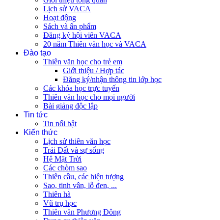
Lịch sử VACA
Hoạt động
Sách và ấn phẩm
Đăng ký hội viên VACA
20 năm Thiên văn học và VACA
Đào tạo
Thiên văn học cho trẻ em
Giới thiệu / Hợp tác
Đăng ký/nhận thông tin lớp học
Các khóa học trực tuyến
Thiên văn học cho mọi người
Bài giảng độc lập
Tin tức
Tin nổi bật
Kiến thức
Lịch sử thiên văn học
Trái Đất và sự sống
Hệ Mặt Trời
Các chòm sao
Thiên cầu, các hiện tượng
Sao, tinh vân, lỗ đen, ...
Thiên hà
Vũ trụ học
Thiên văn Phương Đông