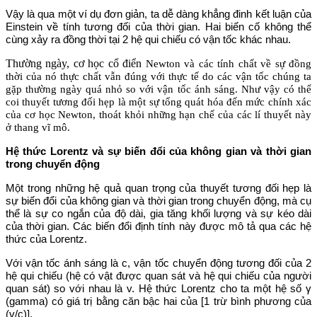
Vậy là qua một ví dụ đơn giản, ta dễ dàng khẳng đinh kết luận của
Einstein về tính tương đối của thời gian. Hai biến cố không thể
cùng xảy ra đồng thời tại 2 hệ qui chiếu có vận tốc khác nhau.
Thường ngày, cơ học cổ điển
Newton
và các tính chất về sự đồng
thời của nó thực chất vẫn đúng với thực tế do các vận tốc chúng ta
gặp thường ngày quá nhỏ so với vận tốc ánh sáng. Như vậy có thể
coi thuyết tương đối hẹp là một sự tổng quát hóa đến mức chính xác
của cơ học
Newton
, thoát khỏi những hạn chế của các lí thuyết này
ở thang vĩ mô.
Hệ thức Lorentz và sự biến đổi của không gian và thời gian
trong chuyển động
Một trong những hệ quả quan trọng của thuyết tương đối hẹp là
sự biến đổi của không gian và thời gian trong chuyển động, mà cụ
thể là sự co ngắn của độ dài, gia tăng khối lượng và sự kéo dài
của thời gian. Các biến đổi định tính này được mô tả qua các hệ
thức của Lorentz.
Với vận tốc ánh sáng là c, vận tốc chuyển động tương đối của 2
hệ qui chiếu (hệ có vật được quan sát và hệ qui chiếu của người
quan sát) so với nhau là v. Hệ thức Lorentz cho ta một hệ số γ
(gamma) có giá trị bằng căn bậc hai của [1 trừ bình phương của
(v/c)].