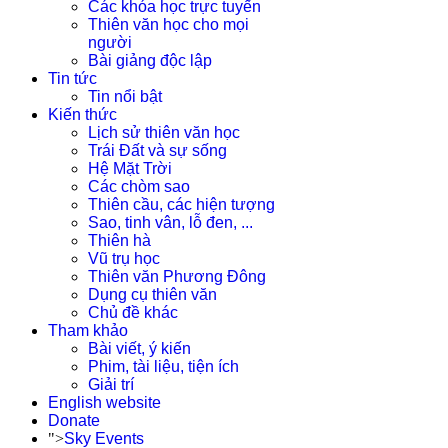
Các khóa học trực tuyến
Thiên văn học cho mọi
người
Bài giảng độc lập
Tin tức
Tin nổi bật
Kiến thức
Lịch sử thiên văn học
Trái Đất và sự sống
Hệ Mặt Trời
Các chòm sao
Thiên cầu, các hiện tượng
Sao, tinh vân, lỗ đen, ...
Thiên hà
Vũ trụ học
Thiên văn Phương Đông
Dụng cụ thiên văn
Chủ đề khác
Tham khảo
Bài viết, ý kiến
Phim, tài liệu, tiện ích
Giải trí
English website
Donate
">
Sky Events