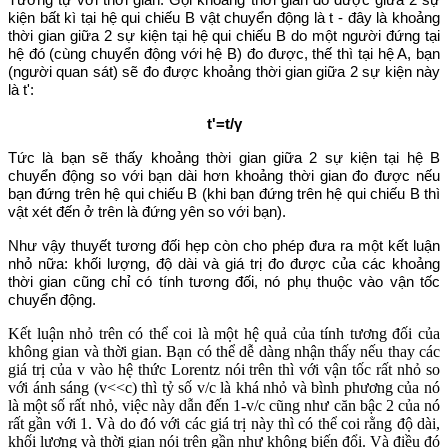
kiện bất kì tại hệ qui chiếu B vật chuyển động là t - đây là khoảng
thời gian giữa 2 sự kiện tại hệ qui chiếu B do một người đứng tại
hệ đó (cùng chuyển động với hệ B) đo được, thế thì tại hệ A, bạn
(người quan sát) sẽ đo được khoảng thời gian giữa 2 sự kiện này
là t':
t'=t/γ
Tức là bạn sẽ thấy khoảng thời gian giữa 2 sự kiện tại hệ B
chuyển động so với bạn dài hơn khoảng thời gian đo được nếu
bạn đứng trên hệ qui chiếu B (khi bạn đứng trên hệ qui chiếu B thì
vật xét đến ở trên là đứng yên so với bạn).
Như vậy thuyết tương đối hẹp còn cho phép đưa ra một kết luận
nhỏ nữa: khối lượng, độ dài và giá trị đo được của các khoảng
thời gian cũng chỉ có tính tương đối, nó phụ thuộc vào vận tốc
chuyển động.
Kết luận nhỏ trên có thể coi là một hệ quả của tính tương đối của
không gian và thời gian. Bạn có thể dễ dàng nhận thấy nếu thay các
giá trị của v vào hệ thức Lorentz nói trên thì với vận tốc rất nhỏ so
với ánh sáng (v<<c) thì tỷ số v/c là khá nhỏ và bình phương của nó
là một số rất nhỏ, việc này dẫn đến 1-v/c cũng như căn bậc 2 của nó
rất gần với 1. Và do đó với các giá trị này thì có thể coi rằng độ dài,
khối lượng và thời gian nói trên gần như không biến đổi. Và điều đó