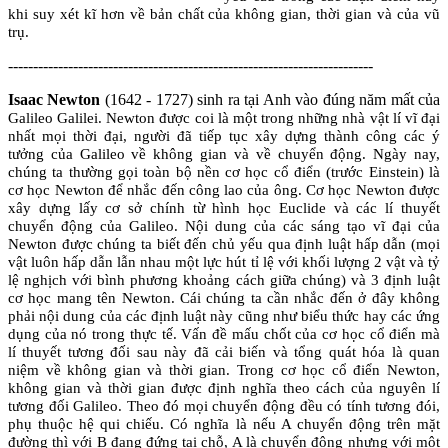
khi suy xét kĩ hơn về bản chất của không gian, thời gian và của vũ
trụ.
-------------------------------------------------------------------------
Isaac Newton
(1642 - 1727) sinh ra tại Anh vào đúng năm mất của
Galileo Galilei.
Newton
được coi là một trong những nhà vật lí vĩ đại
nhất m
ọi thời đại, người đã tiếp tục xây dựng thành công các ý
tưởng của Galileo về không gian và về chuyển động. Ngày nay,
chúng ta thường gọi toàn bộ nền cơ học cổ điển (trước Einstein) là
cơ học
Newton
để nhắc đến công lao của ông. Cơ học
Newton
được
xây dựng lấy cơ sở chính từ hình học Euclide và các lí thuyết
chuyển động của Galileo. Nội dung của các sáng tạo vĩ đại của
Newton được chúng ta biết đến chủ yếu qua định luật hấp dẫn (mọi
vật luôn hấp dẫn lẫn nhau một lực hút tỉ lệ với khối lượng 2 vật và tỷ
lệ nghịch với bình phương khoảng cách giữa chúng) và 3 định luật
cơ học mang tên Newton. Cái chúng ta cần nhắc đến ở đây không
phải nội dung của các định luật này cũng như biểu thức hay các ứng
dụng của nó trong thực tế. Vấn đề mấu chốt của cơ học cổ điển mà
lí thuyết tương đối sau này đã cải biến và tổng quát hóa là quan
niệm về không gian và thời gian. Trong cơ học cổ điển
Newton
,
không gian và thời gian được định nghĩa theo cách của nguyên lí
tương đối Galileo. Theo đó mọi chuyển động đều có tính tương đói,
phụ thuộc hệ qui chiếu. Có nghĩa là nếu A chuyển động trên mặt
đường thì với B đang đứng tại chỗ, A là chuyển động nhưng với một