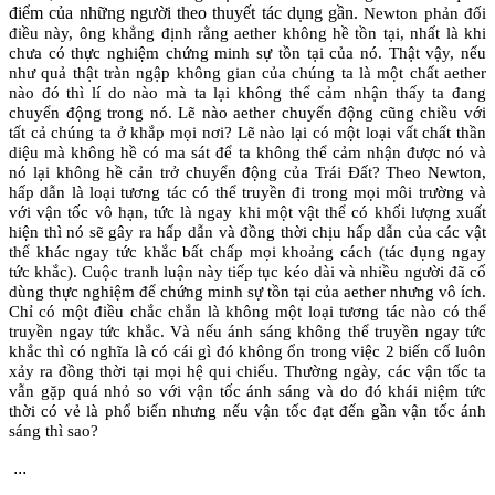
điểm của những người theo thuyết tác dụng gần.
Newton
phản đối
điều này, ông khẳng định rằng aether không hề tồn tại, nhất là khi
chưa có thực nghiệm chứng minh sự tồn tại của nó. Thật vậy, nếu
như quả thật tràn ngập không gian của chúng ta là một chất aether
nào đó thì lí do nào mà ta lại không thể cảm nhận thấy ta đang
chuyển động trong nó. Lẽ nào aether chuyển động cũng chiều với
tất cả chúng ta ở khắp mọi nơi? Lẽ nào lại có một loại vất chất thần
diệu mà không hề có ma sát để ta không thể cảm nhận được nó và
nó lại không hề cản trở chuyển động của Trái Đất? Theo Newton,
hấp dẫn là loại tương tác có thể truyền đi trong mọi môi trường và
với vận tốc vô hạn, tức là ngay khi một vật thể có khối lượng xuất
hiện thì nó sẽ gây ra hấp dẫn và đồng thời chịu hấp dẫn của các vật
thể khác ngay tức khắc bất chấp mọi khoảng cách (tác dụng ngay
tức khắc). Cuộc tranh luận này tiếp tục kéo dài và nhiều người đã cố
dùng thực nghiệm để chứng minh sự tồn tại của aether nhưng vô ích.
Chỉ có một điều chắc chắn là không một loại tương tác nào có thể
truyền ngay tức khắc. Và nếu ánh sáng không thể truyền ngay tức
khắc thì có nghĩa là có cái gì đó không ổn trong việc 2 biến cố luôn
xảy ra đồng thời tại mọi hệ qui chiếu. Thường ngày, các vận tốc ta
vẫn gặp quá nhỏ so với vận tốc ánh sáng và do đó khái niệm tức
thời có vẻ là phổ biến nhưng nếu vận tốc đạt đến gần vận tốc ánh
sáng thì sao?
...