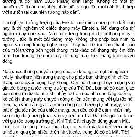
đương ra đời năm 1916 khẳng định rằng: "Không có một thí
nghiệm vật lí nào cho phép phân biệt sự gia tốc một cáh thích hợp
với sự tồn tại của hiện tượng hấp dẫn".
Thí nghiệm tưởng tượng của Einstein để minh chứng cho kết luận
này là thí nghiệm về chiếc thang máy Einstein. Nội dung của thí
nghiệm này như sau: Nếu bạn đứng trong một cái thang máy lí
tưởng , tức là một cái thang máy không cho phép bạn nhìn ra
ngoài và cũng không nghe được thấy bất cứ một âm thanh nào
của môi trường bên ngoài thang, mặt khác cái thang này êm đến
mức bạn không thể cảm thấy độ rung của chiếc thang khi chuyển
động.
Nếu chiếc thang chuyển động đều, sẽ không có một thí nghiệm
vật lý nào thực hiện trong thang cho phép bạn khẳng định chiếc
thang có chuyển động hay không. Còn nếu thang chuyển động với
gia tốc bằng gia tốc trọng trường của Trái Đất, bạn sẽ có cảm giác
bạn đang rơi tự do như khi nhảy từ trên nóc nhà cao tầng xuống,
kể cả khi thang máy chuyển động đi lên trên nhưng với gia tốc nói
trên, bạn vẫn cảm giác là mình đang rơi. Tương tự như vậy, với
bất kì gia tốc nào của chiếc thang, bạn đều có thể cảm nhận thấy
sự rơi tự do (nhưng khác với sự rơi trên Trái Đất nếu gia tốc khác
với gia tốc trọng trường g). Khi Trái Đất chuyển động quanh Mặt
Trời, các tia sáng từ các thiên hà, các sao ở xa khi đến với chúng
ta nếu đi qua gần nhiều thiên hà và các, trong đó có cả Mặt Trời