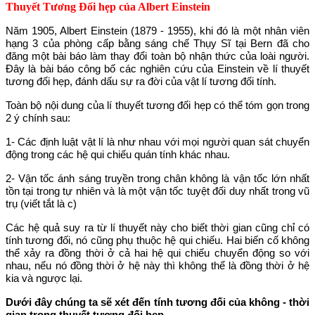
Thuyết Tương Đối hẹp của Albert Einstein
Năm 1905, Albert Einstein (1879 - 1955), khi đó là một nhân viên
hạng 3 của phòng cấp bằng sáng chế Thụy Sĩ tại Bern đã cho
đăng một bài báo làm thay đổi toàn bộ nhận thức của loài người.
Đây là bài báo công bố các nghiên cứu của Einstein về lí thuyết
tương đối hẹp, đánh dấu sự ra đời của vật lí tương đối tính.
Toàn bộ nội dung của lí thuyết tương đối hẹp có thể tóm gọn trong
2 ý chính sau:
1- Các định luật vật lí là như nhau với mọi người quan sát chuyển
động trong các hệ qui chiếu quán tính khác nhau.
2- Vận tốc ánh sáng truyền trong chân không là vận tốc lớn nhất
tồn tại trong tự nhiên và là một vận tốc tuyệt đối duy nhất trong vũ
trụ (viết tắt là c)
Các hệ quả suy ra từ lí thuyết này cho biết thời gian cũng chỉ có
tính tương đối, nó cũng phụ thuộc hệ qui chiếu. Hai biến cố không
thể xảy ra đồng thời ở cả hai hệ qui chiếu chuyển động so với
nhau, nếu nó đồng thời ở hệ này thì không thể là đồng thời ở hệ
kia và ngược lại.
Dưới đây chúng ta sẽ xét đến tính tương đối của không - thời
gian trong thuyết tương đối hẹp.