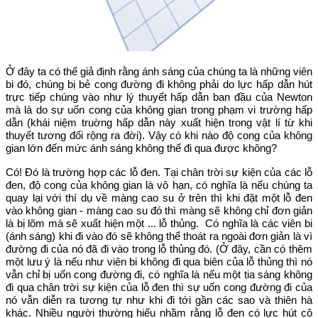
Ở đây ta có thể giả định rằng ánh sáng của chúng ta là những viên
bi đó, chúng bị bẻ cong đường đi không phải do lực hấp dẫn hút
trực tiếp chúng vào như lý thuyết hấp dẫn ban đầu của Newton
mà là do sự uốn cong của không gian trong phạm vi trường hấp
dẫn (khái niệm truờng hấp dẫn này xuất hiện trong vật lí từ khi
thuyết tương đối rộng ra đời). Vậy có khi nào độ cong của không
gian lớn đến mức ánh sáng không thể đi qua được không?
Có! Đó là trường hợp các lỗ đen. Tại chân trời sự kiện của các lỗ
đen, độ cong của không gian là vô hạn, có nghĩa là nếu chúng ta
quay lại với thí dụ về màng cao su ở trên thì khi đặt một lỗ đen
vào không gian - màng cao su đó thì màng sẽ không chỉ đơn giản
là bị lõm mà sẽ xuất hiện một ... lỗ thủng. Có nghĩa là các viên bi
(ánh sáng) khi đi vào đó sẽ không thể thoát ra ngoài đơn giản là vì
đường đi của nó đã đi vào trong lỗ thủng đó. (Ở đây, cần có thêm
một lưu ý là nếu như viên bi không đi qua biên của lỗ thủng thì nó
vẫn chỉ bị uốn cong đường đi, có nghĩa là nếu một tia sáng không
đi qua chân trời sự kiện của lỗ đen thì sự uốn cong đường đi của
nó vẫn diễn ra tương tự như khi đi tới gần các sao và thiên hà
khác. Nhiều người thường hiểu nhầm rằng lỗ đen có lực hút cô