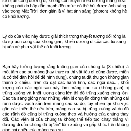
sẽ bị bẻ cong đường đi, không còn truyền theo đường thẳng nữa,
không phải do hấp dẫn mạnh đến mức có thể hút được ánh sáng
vào trong Mặt Trời, đơn giản là vì hạt ánh sáng (photon) không hề
có khối lượng.
Lý do của việc này được giải thích trong thuyết tương đối rộng là
do sự uốn cong của không gian, khiến đường đi của các tia sáng
bị uốn về phía vật thể có khối lượng.
Bạn hãy tưởng tượng rằng không gian của chúng ta (3 chiều) là
một tấm cao su mỏng (hay thực ra thì vật liệu gì cũng được, miễn
là có thể đàn hồi để dễ hình dung), chúng ta đã thu gọn không gian
thành 2 chiều. Trên đó đặt các hành tinh, các ngôi sao..., khối
lượng của các ngôi sao này làm màng cao su (không gian) bị
trũng xuỗng và khối lượng càng lớn thì độ trũng xuống càng lớn.
Các tia sáng giống như những viên bi chuyển động trên những cái
rãnh được vạch sẵn trên màng cao su đó, tuy nhiên tại khu vực
gần các thiên thể nêu trên, màng cao su bị trũng xuống và do đó
các rãnh đó cũng bị trũng xuồng theo và hướng của chúng thay
đổi. Các viên bi của chúng ta không thể tiếp tục chạy thẳng vì
đường đi của chúng đã bị "ấn" lõm xuống và gấp khúc trên không
gian hai chiều của màng cao su.