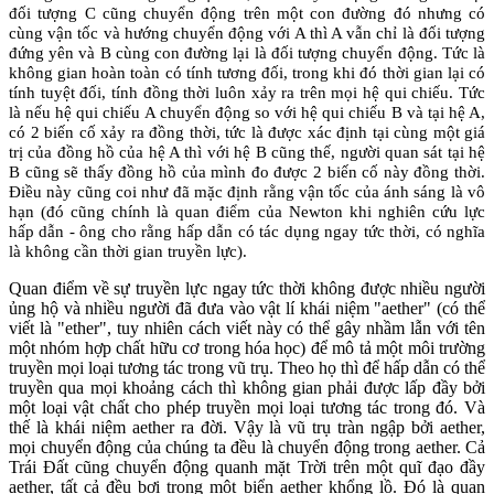
đối tượng C cũng chuyển động trên một con đường đó nhưng có
cùng vận tốc và hướng chuyển động với A thì A vẫn chỉ là đối tượng
đứng yên và B cùng con đường lại là đối tượng chuyển động. Tức là
không gian hoàn toàn có tính tương đối, trong khi đó thời gian lại có
tính tuyệt đối, tính đồng thời luôn xảy ra trên mọi hệ qui chiếu. Tức
là nếu hệ qui chiếu A chuyển động so với hệ qui chiếu B và tại hệ A,
có 2 biến cố xảy ra đồng thời, tức là được xác định tại cùng một giá
trị của đồng hồ của hệ A thì với hệ B cũng thế, người quan sát tại hệ
B cũng sẽ thấy đồng hồ của mình đo được 2 biến cố này đồng thời.
Điều này cũng coi như đã mặc định rằng vận tốc của ánh sáng là vô
hạn (đó cũng chính là quan điểm của
Newton
khi nghiên cứu lực
hấp dẫn - ông cho rằng hấp dẫn có tác dụng ngay tức thời, có nghĩa
là không cần thời gian truyền lực).
Quan điểm về sự truyền lực ngay tức thời không được nhiều người
ủng hộ và nhiều người đã đưa vào vật lí khái niệm "aether" (có thể
viết là "ether", tuy nhiên cách viết này có thể gây nhầm lẫn với tên
một nhóm hợp chất hữu cơ trong hóa học) để mô tả một môi trường
truyền mọi loại tương tác trong vũ trụ. Theo họ thì để hấp dẫn có thể
truyền qua mọi khoảng cách thì không gian phải được lấp đầy bởi
một loại vật chất cho phép truyền mọi loại tương tác trong đó. Và
thế là khái niệm aether ra đời. Vậy là vũ trụ tràn ngập bởi aether,
mọi chuyển động của chúng ta đều là chuyển động trong aether. Cả
Trái Đất cũng chuyển động quanh mặt Trời trên một quĩ đạo đầy
aether, tất cả đều bơi trong một biển aether khổng lồ. Đó là quan