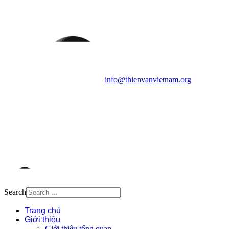
HỌC VIỆT NAM
Vietnam Astronomy and
Cosmology Association (VACA)
Văn phòng: 90b Khương Đình,
quận Thanh Xuân, Hà Nội
Điện thoại: 091.530.1116; Email:
info@thienvanvietnam.org
Mọi bài viết tại đây thuộc bản
quyền của VACA, vui lòng ghi rõ
tên tác giả và nguồn trích
dẫn
Thienvanvietnam.org
khi quý
vị tái sử dụng bất cứ nội dung nào
từ website này.
Search
Trang chủ
Giới thiệu
Giới thiệu tổng quan