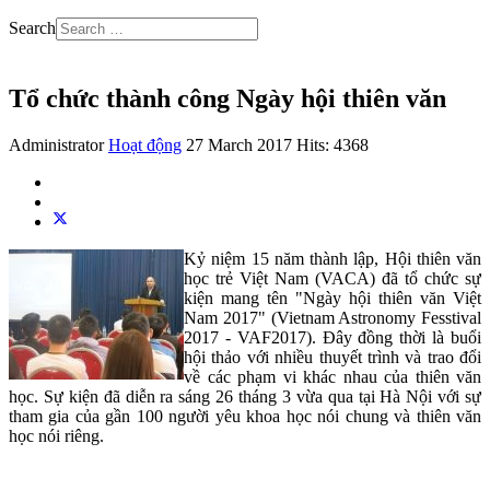
Search
Tổ chức thành công Ngày hội thiên văn
Administrator
Hoạt động
27 March 2017
Hits: 4368
Kỷ niệm 15 năm thành lập, Hội thiên văn
học trẻ Việt Nam (VACA) đã tổ chức sự
kiện mang tên "Ngày hội thiên văn Việt
Nam 2017" (Vietnam Astronomy Fesstival
2017 - VAF2017). Đây đồng thời là buổi
hội thảo với nhiều thuyết trình và trao đổi
về các phạm vi khác nhau của thiên văn
học. Sự kiện đã diễn ra sáng 26 tháng 3 vừa qua tại Hà Nội với sự
tham gia của gần 100 người yêu khoa học nói chung và thiên văn
học nói riêng.