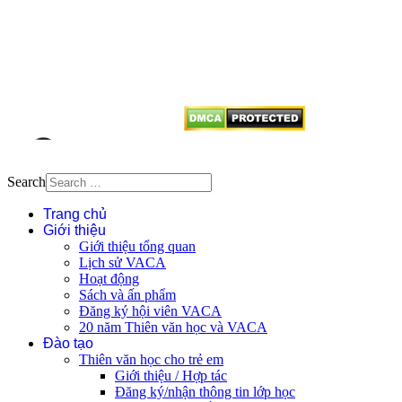
Mọi bài viết tại đây thuộc bản
quyền của VACA, vui lòng ghi rõ
tên tác giả và nguồn trích
dẫn
Thienvanvietnam.org
khi quý
vị tái sử dụng bất cứ nội dung nào
từ website này.
Search
Trang chủ
Giới thiệu
Giới thiệu tổng quan
Lịch sử VACA
Hoạt động
Sách và ấn phẩm
Đăng ký hội viên VACA
20 năm Thiên văn học và VACA
Đào tạo
Thiên văn học cho trẻ em
Giới thiệu / Hợp tác
Đăng ký/nhận thông tin lớp học