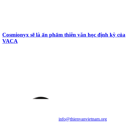
Cosmionyx sẽ là ấn phẩm thiên văn học định kỳ của
VACA
HỘI THIÊN
VĂN VÀ VŨ TRỤ
HỌC VIỆT NAM
Vietnam Astronomy and
Cosmology Association (VACA)
Văn phòng: 90b Khương Đình,
quận Thanh Xuân, Hà Nội
Điện thoại: 091.530.1116; Email:
info@thienvanvietnam.org