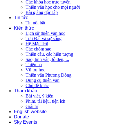
Các khóa học trực tuyến
Thiên văn học cho mọi người
Bài giảng độc lập
Tin tức
Tin nổi bật
Kiến thức
Lịch sử thiên văn học
Trái Đất và sự sống
Hệ Mặt Trời
Các chòm sao
Thiên cầu, các hiện tượng
Sao, tinh vân, lỗ đen, ...
Thiên hà
Vũ trụ học
Thiên văn Phương Đông
Dụng cụ thiên văn
Chủ đề khác
Tham khảo
Bài viết, ý kiến
Phim, tài liệu, tiện ích
Giải trí
English website
Donate
Sky Events