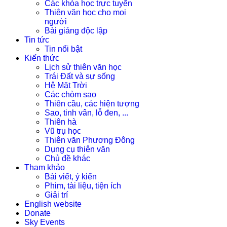
Các khóa học trực tuyến
Thiên văn học cho mọi
người
Bài giảng độc lập
Tin tức
Tin nổi bật
Kiến thức
Lịch sử thiên văn học
Trái Đất và sự sống
Hệ Mặt Trời
Các chòm sao
Thiên cầu, các hiện tượng
Sao, tinh vân, lỗ đen, ...
Thiên hà
Vũ trụ học
Thiên văn Phương Đông
Dụng cụ thiên văn
Chủ đề khác
Tham khảo
Bài viết, ý kiến
Phim, tài liệu, tiện ích
Giải trí
English website
Donate
Sky Events