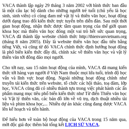
VACA thành lập ngày 29 tháng 3 năm 2002 với hình thức ban đầu
là một câu lạc bộ dành cho những người trẻ tuổi (chủ yếu là học
sinh, sinh viên) có cùng đam mê vật lý và thiên văn học, hoạt động
dưới dạng trao đổi kiến thức trực tuyến trên diễn đàn. Sau một thời
gian hoạt động, nhận thức được tầm quan trọng của thế giới quan
khoa học mà thiên văn học đóng một vai trò hết sức quan trọng,
VACA đã thành lập website chính thức http://thienvanvietnam.org
(tháng 8 năm 2005). Đây là website thiên văn học đầu tiên bằng
tiếng Việt, và cũng từ đó VACA chính thức định hướng hoạt động
là phổ biến kiến thức đầy đủ, chính xác về thiên văn học và vật lý
thiên văn tới đông đảo mọi người.
Cho tới nay, sau 15 năm hoạt động của mình, VACA đã mang kiến
thức tới hàng vạn người ở Việt Nam thuộc mọi lứa tuổi, trình độ học
vấn và lĩnh vực hoạt động. Ngoài những hoạt động chính như
truyền tải kiến thức trên website, tổ chức các hội thảo, toạ đàm, lớp
học, VACA cũng đã có nhiều thành tựu trong việc phát hành các ấn
phẩm mang mục tiêu phổ biến kiến thức như Từ điển Thiên văn học
và Vật lý thiên văn, các bản đồ lớn về vũ trụ, dịch thuật nhiều tài
liệu và phim khoa học,... Nhiều dự án khác cũng đang được VACA
lên kế hoạch và tiến hành.
Để hiểu hơn về toàn bộ hoạt động của VACA trong 15 năm qua,
mời độc giả đọc thêm bài tổng kết
LỊCH SỬ VACA
.