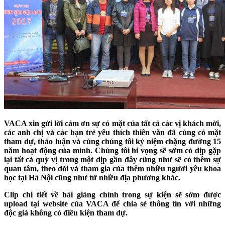
VACA xin gửi lời cám ơn sự có mặt của tất cả các vị khách mời,
các anh chị và các bạn trẻ yêu thích thiên văn đã cùng có mặt
tham dự, thảo luận và cùng chúng tôi kỷ niệm chặng đường 15
năm hoạt động của mình. Chúng tôi hi vọng sẽ sớm có dịp gặp
lại tất cả quý vị trong một dịp gần đây cũng như sẽ có thêm sự
quan tâm, theo dõi và tham gia của thêm nhiều người yêu khoa
học tại Hà Nội cũng như từ nhiều địa phương khác.
Clip chi tiết về bài giảng chính trong sự kiện sẽ sớm được
upload tại website của VACA để chia sẻ thông tin với những
độc giả không có điều kiện tham dự.