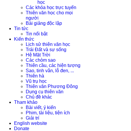
học
Các khóa học trực tuyến
Thiên văn học cho mọi
người
Bài giảng độc lập
Tin tức
Tin nổi bật
Kiến thức
Lịch sử thiên văn học
Trái Đất và sự sống
Hệ Mặt Trời
Các chòm sao
Thiên cầu, các hiện tượng
Sao, tinh vân, lỗ đen, ...
Thiên hà
Vũ trụ học
Thiên văn Phương Đông
Dụng cụ thiên văn
Chủ đề khác
Tham khảo
Bài viết, ý kiến
Phim, tài liệu, tiện ích
Giải trí
English website
Donate