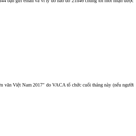
h44 bạn gửi email và vì lý do nào đó 21h46 chúng tôi mới nhận được
 thiên văn Việt Nam 2017" do VACA tổ chức cuối tháng này (nếu người