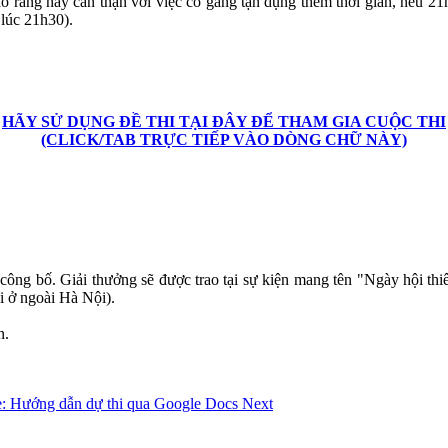
o rằng hãy cẩn thận với việc cố gắng tận dụng thêm thời gian, nếu 21
 lúc 21h30).
HÃY SỬ DỤNG ĐỀ THI TẠI ĐÂY ĐỂ THAM GIA CUỘC THI
(CLICK/TAB TRỰC TIẾP VÀO DÒNG CHỮ NÀY)
hức công bố. Giải thưởng sẽ được trao tại sự kiện mang tên "Ngày hội
i ở ngoài Hà Nội).
n.
le: Hướng dẫn dự thi qua Google Docs
Next