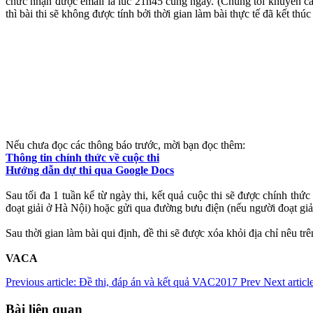
chức nhận được email là lúc 21h45 cùng ngày. (Chúng tôi khuyến cá
thì bài thi sẽ không được tính bởi thời gian làm bài thực tế đã kết thúc
Nếu chưa đọc các thông báo trước, mời bạn đọc thêm:
Thông tin chính thức về cuộc thi
Hướng dẫn dự thi qua Google Docs
Sau tối đa 1 tuần kể từ ngày thi, kết quả cuộc thi sẽ được chính t
đoạt giải ở Hà Nội) hoặc gửi qua đường bưu điện (nếu người đoạt giả
Sau thời gian làm bài qui định, đề thi sẽ được xóa khỏi địa chỉ nêu trê
VACA
Previous article: Đề thi, đáp án và kết quả VAC2017
Prev
Next artic
Bài liên quan