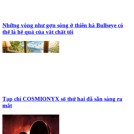
Những vòng như gợn sóng ở thiên hà Bullseye có
thể là hệ quả của vật chất tối
Tạp chí COSMIONYX số thứ hai đã sẵn sàng ra
mắt