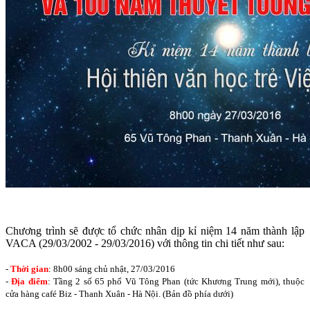
Chương trình sẽ được tổ chức nhân dịp kỉ niệm 14 năm thành lập
VACA (29/03/2002 - 29/03/2016) với thông tin chi tiết như sau:
-
Thời gian
: 8h00 sáng chủ nhật, 27/03/2016
-
Địa điểm
: Tầng 2 số 65 phố Vũ Tông Phan (tức Khương Trung mới), thuộc
cửa hàng café Biz - Thanh Xuân - Hà Nội. (Bản đồ phía dưới)