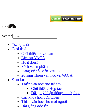
dẫn
Thienvanvietnam.org
khi quý
vị tái sử dụng bất cứ nội dung nào
từ website này.
Search
Trang chủ
Giới thiệu
Giới thiệu tổng quan
Lịch sử VACA
Hoạt động
Sách và ấn phẩm
Đăng ký hội viên VACA
20 năm Thiên văn học và VACA
Đào tạo
Thiên văn học cho trẻ em
Giới thiệu / Hợp tác
Đăng ký/nhận thông tin lớp học
Các khóa học trực tuyến
Thiên văn học cho mọi người
Bài giảng độc lập