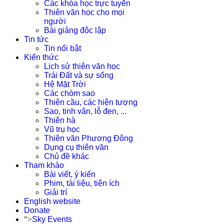
Các khóa học trực tuyến
Thiên văn học cho mọi
người
Bài giảng độc lập
Tin tức
Tin nổi bật
Kiến thức
Lịch sử thiên văn học
Trái Đất và sự sống
Hệ Mặt Trời
Các chòm sao
Thiên cầu, các hiện tượng
Sao, tinh vân, lỗ đen, ...
Thiên hà
Vũ trụ học
Thiên văn Phương Đông
Dụng cụ thiên văn
Chủ đề khác
Tham khảo
Bài viết, ý kiến
Phim, tài liệu, tiện ích
Giải trí
English website
Donate
">
Sky Events