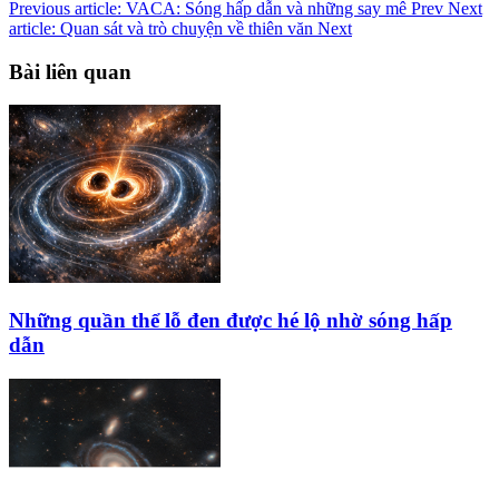
Previous article: VACA: Sóng hấp dẫn và những say mê
Prev
Next
article: Quan sát và trò chuyện về thiên văn
Next
Bài liên quan
Những quần thể lỗ đen được hé lộ nhờ sóng hấp
dẫn