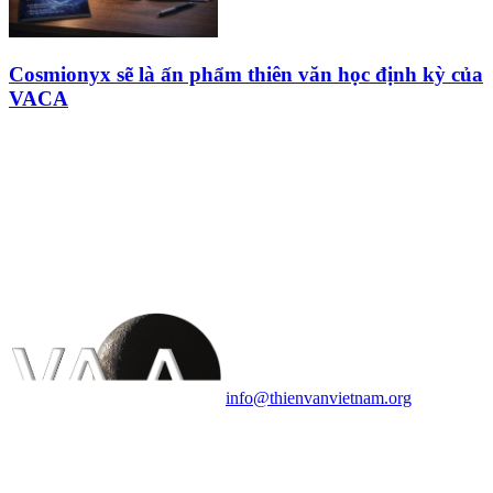
Cosmionyx sẽ là ấn phẩm thiên văn học định kỳ của
VACA
HỘI THIÊN
VĂN VÀ VŨ TRỤ
HỌC VIỆT NAM
Vietnam Astronomy and
Cosmology Association (VACA)
Văn phòng: 90b Khương Đình,
quận Thanh Xuân, Hà Nội
Điện thoại: 091.530.1116; Email:
info@thienvanvietnam.org
Mọi bài viết tại đây thuộc bản
quyền của VACA, vui lòng ghi rõ
tên tác giả và nguồn trích