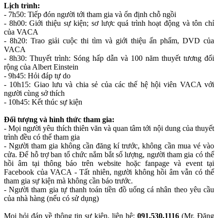
Lịch trình:
- 7h50: Tiếp đón người tới tham gia và ổn định chỗ ngồi
- 8h00: Giới thiệu sự kiện; sơ lược quá trình hoạt động và tôn chỉ
của VACA
- 8h20: Trao giải cuộc thi tìm và giới thiệu ấn phẩm, DVD của
VACA
- 8h30: Thuyết trình: Sóng hấp dẫn và 100 năm thuyết tương đối
rộng của Albert Einstein
- 9h45: Hỏi đáp tự do
- 10h15: Giao lưu và chia sẻ của các thế hệ hội viên VACA với
người cùng sở thích
- 10h45: Kết thúc sự kiện
Đối tượng và hình thức tham gia:
- Mọi người yêu thích thiên văn và quan tâm tới nội dung của thuyết
trình đều có thể tham gia
- Người tham gia không cần đăng kí trước, không cần mua vé vào
cửa. Để hỗ trợ ban tổ chức nắm bắt số lượng, người tham gia có thể
hồi âm tại thông báo trên website hoặc fanpage và event tại
Facebook của VACA - Tất nhiên, người không hồi âm vẫn có thể
tham gia sự kiện mà không cần báo trước.
- Người tham gia tự thanh toán tiền đồ uống cá nhân theo yêu cầu
của nhà hàng (nếu có sử dụng)
Mọi hỏi đáp về thông tin sự kiện, liên hệ:
091.530.1116
(Mr. Đặng