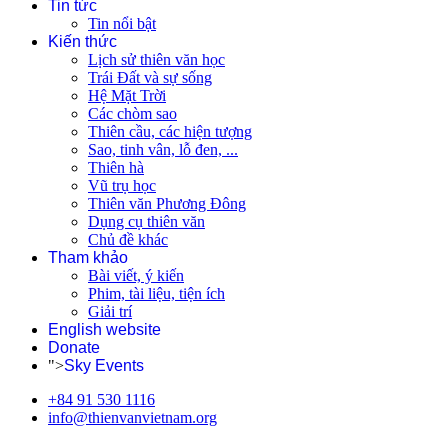
Tin tức
Tin nổi bật
Kiến thức
Lịch sử thiên văn học
Trái Đất và sự sống
Hệ Mặt Trời
Các chòm sao
Thiên cầu, các hiện tượng
Sao, tinh vân, lỗ đen, ...
Thiên hà
Vũ trụ học
Thiên văn Phương Đông
Dụng cụ thiên văn
Chủ đề khác
Tham khảo
Bài viết, ý kiến
Phim, tài liệu, tiện ích
Giải trí
English website
Donate
">
Sky Events
+84 91 530 1116
info@thienvanvietnam.org