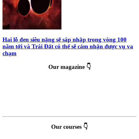
Hai lỗ đen siêu nặng sẽ sáp nhập trong vòng 100
năm tới và Trái Đất có thể sẽ cảm nhận được vụ va
chạm
Our magazine 👇
Our courses 👇