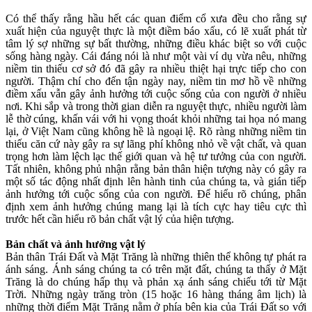
Có thể thấy rằng hầu hết các quan điểm cổ xưa đều cho rằng sự
xuất hiện của nguyệt thực là một điềm báo xấu, có lẽ xuất phát từ
tâm lý sợ những sự bất thường, những điều khác biệt so với cuộc
sống hàng ngày. Cái đáng nói là như một vài ví dụ vừa nêu, những
niềm tin thiếu cơ sở đó đã gây ra nhiều thiệt hại trực tiếp cho con
người. Thậm chí cho đến tận ngày nay, niềm tin mơ hồ về những
điềm xấu vẫn gây ảnh hưởng tới cuộc sống của con người ở nhiều
nơi. Khi sắp và trong thời gian diễn ra nguyệt thực, nhiều người làm
lễ thờ cúng, khấn vái với hi vọng thoát khỏi những tai họa nó mang
lại, ở Việt Nam cũng không hề là ngoại lệ. Rõ ràng những niềm tin
thiếu căn cứ này gây ra sự lãng phí không nhỏ về vật chất, và quan
trọng hơn làm lệch lạc thế giới quan và hệ tư tưởng của con người.
Tất nhiên, không phủ nhận rằng bản thân hiện tượng này có gây ra
một số tác động nhất định lên hành tinh của chúng ta, và gián tiếp
ảnh hưởng tới cuộc sống của con người. Để hiểu rõ chúng, phân
định xem ảnh hưởng chúng mang lại là tích cực hay tiêu cực thì
trước hết cần hiểu rõ bản chất vật lý của hiện tượng.
Bản chất và ảnh hưởng vật lý
Bản thân Trái Đất và Mặt Trăng là những thiên thể không tự phát ra
ánh sáng. Ánh sáng chúng ta có trên mặt đất, chúng ta thấy ở Mặt
Trăng là do chúng hấp thụ và phản xạ ánh sáng chiếu tới từ Mặt
Trời. Những ngày trăng tròn (15 hoặc 16 hàng tháng âm lịch) là
những thời điểm Mặt Trăng nằm ở phía bên kia của Trái Đất so với