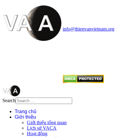
Vietnam Astronomy and
Cosmology Association (VACA)
Văn phòng: 90b Khương Đình,
quận Thanh Xuân, Hà Nội
Điện thoại: 091.530.1116; Email:
info@thienvanvietnam.org
Mọi bài viết tại đây thuộc bản
quyền của VACA, vui lòng ghi rõ
tên tác giả và nguồn trích
dẫn
Thienvanvietnam.org
khi quý
vị tái sử dụng bất cứ nội dung nào
từ website này.
Search
Trang chủ
Giới thiệu
Giới thiệu tổng quan
Lịch sử VACA
Hoạt động