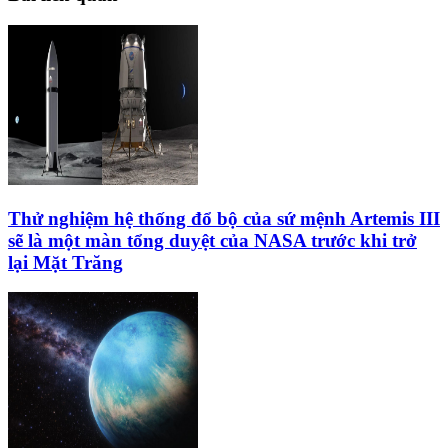
Thử nghiệm hệ thống đổ bộ của sứ mệnh Artemis III
sẽ là một màn tổng duyệt của NASA trước khi trở
lại Mặt Trăng