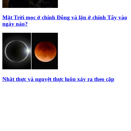
Mặt Trời mọc ở chính Đông và lặn ở chính Tây vào
ngày nào?
Nhật thực và nguyệt thực luôn xảy ra theo cặp
HỘI THIÊN
VĂN VÀ VŨ TRỤ
HỌC VIỆT NAM