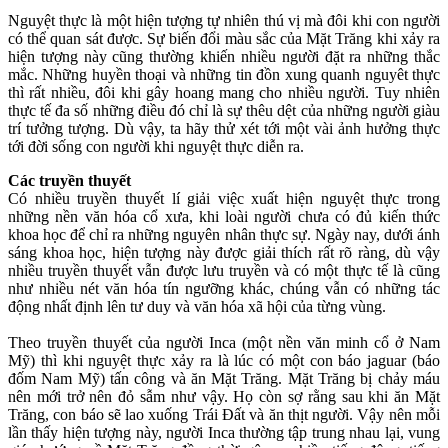
Nguyệt thực là một hiện tượng tự nhiên thú vị mà đôi khi con người
có thể quan sát được. Sự biến đổi màu sắc của Mặt Trăng khi xảy ra
hiện tượng này cũng thường khiến nhiều người đặt ra những thắc
mắc. Những huyền thoại và những tin đồn xung quanh nguyêt thực
thì rất nhiều, đôi khi gây hoang mang cho nhiều người. Tuy nhiên
thực tế đa số những điều đó chỉ là sự thêu dệt của những người giàu
trí tưởng tượng. Dù vậy, ta hãy thử xét tới một vài ảnh hưởng thực
tới đời sống con người khi nguyệt thực diễn ra.
Các truyền thuyết
Có nhiều truyền thuyết lí giải việc xuất hiện nguyệt thực trong
những nền văn hóa cổ xưa, khi loài người chưa có đủ kiến thức
khoa học để chỉ ra những nguyên nhân thực sự. Ngày nay, dưới ánh
sáng khoa học, hiện tượng này được giải thích rất rõ ràng, dù vậy
nhiều truyền thuyết vẫn được lưu truyền và có một thực tế là cũng
như nhiều nét văn hóa tín ngưỡng khác, chúng vẫn có những tác
động nhất định lên tư duy và văn hóa xã hội của từng vùng.
Theo truyền thuyết của người Inca (một nền văn minh cổ ở Nam
Mỹ) thì khi nguyệt thực xảy ra là lúc có một con báo jaguar (báo
đốm Nam Mỹ) tấn công và ăn Mặt Trăng. Mặt Trăng bị chảy máu
nên mới trở nên đỏ sẫm như vậy. Họ còn sợ rằng sau khi ăn Mặt
Trăng, con báo sẽ lao xuống Trái Đất và ăn thịt người. Vậy nên mỗi
lần thấy hiện tượng này, người Inca thường tập trung nhau lại, vung