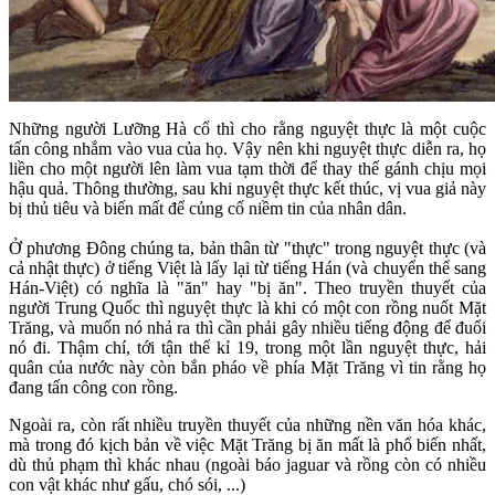
Những người Lưỡng Hà cổ thì cho rằng nguyệt thực là một cuộc
tấn công nhắm vào vua của họ. Vậy nên khi nguyệt thực diễn ra, họ
liền cho một người lên làm vua tạm thời để thay thế gánh chịu mọi
hậu quả. Thông thường, sau khi nguyệt thực kết thúc, vị vua giả này
bị thủ tiêu và biến mất để củng cố niềm tin của nhân dân.
Ở phương Đông chúng ta, bản thân từ "thực" trong nguyệt thực (và
cả nhật thực) ở tiếng Việt là lấy lại từ tiếng Hán (và chuyển thể sang
Hán-Việt) có nghĩa là "ăn" hay "bị ăn". Theo truyền thuyết của
người Trung Quốc thì nguyệt thực là khi có một con rồng nuốt Mặt
Trăng, và muốn nó nhả ra thì cần phải gây nhiều tiếng động để đuổi
nó đi. Thậm chí, tới tận thế kỉ 19, trong một lần nguyệt thực, hải
quân của nước này còn bắn pháo về phía Mặt Trăng vì tin rằng họ
đang tấn công con rồng.
Ngoài ra, còn rất nhiều truyền thuyết của những nền văn hóa khác,
mà trong đó kịch bản về việc Mặt Trăng bị ăn mất là phổ biến nhất,
dù thủ phạm thì khác nhau (ngoài báo jaguar và rồng còn có nhiều
con vật khác như gấu, chó sói, ...)