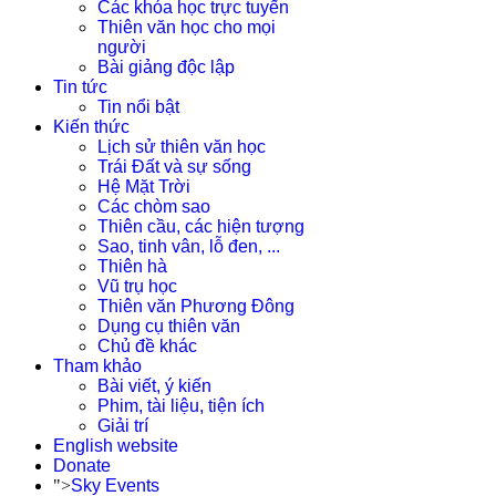
Các khóa học trực tuyến
Thiên văn học cho mọi
người
Bài giảng độc lập
Tin tức
Tin nổi bật
Kiến thức
Lịch sử thiên văn học
Trái Đất và sự sống
Hệ Mặt Trời
Các chòm sao
Thiên cầu, các hiện tượng
Sao, tinh vân, lỗ đen, ...
Thiên hà
Vũ trụ học
Thiên văn Phương Đông
Dụng cụ thiên văn
Chủ đề khác
Tham khảo
Bài viết, ý kiến
Phim, tài liệu, tiện ích
Giải trí
English website
Donate
">
Sky Events