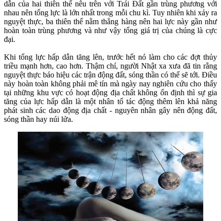
dẫn của hai thiên thể nêu trên với Trái Đất gần trùng phương với
nhau nên tổng lực là lớn nhất trong mỗi chu kì. Tuy nhiên khi xảy ra
nguyệt thực, ba thiên thể nằm thẳng hàng nên hai lực này gần như
hoàn toàn trùng phương và như vậy tổng giá trị của chúng là cực
đại.
Khi tổng lực hấp dẫn tăng lên, trước hết nó làm cho các đợt thủy
triều mạnh hơn, cao hơn. Thậm chí, người Nhật xa xưa đã tin rằng
nguyệt thực báo hiệu các trận động đất, sóng thần có thể sẽ tới. Điều
này hoàn toàn không phải mê tín mà ngày nay nghiên cứu cho thấy
tại những khu vực có hoạt động địa chất không ổn định thì sự gia
tăng của lực hấp dẫn là một nhân tố tác động thêm lên khả năng
phát sinh các dao động địa chất - nguyên nhân gây nên động đất,
sóng thần hay núi lửa.