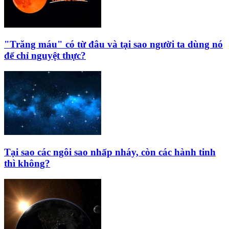
"Trăng máu" có từ đâu và tại sao người ta dùng nó
để chỉ nguyệt thực?
Tại sao các ngôi sao nhấp nháy, còn các hành tinh
thì không?