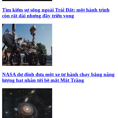
Tìm kiếm sự sống ngoài Trái Đất: một hành trình
còn rất dài nhưng đầy triển vọng
NASA dự định đưa một xe tự hành chạy bằng năng
lượng hạt nhân tới bề mặt Mặt Trăng