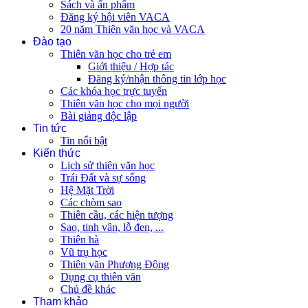
Sách và ấn phẩm
Đăng ký hội viên VACA
20 năm Thiên văn học và VACA
Đào tạo
Thiên văn học cho trẻ em
Giới thiệu / Hợp tác
Đăng ký/nhận thông tin lớp học
Các khóa học trực tuyến
Thiên văn học cho mọi người
Bài giảng độc lập
Tin tức
Tin nổi bật
Kiến thức
Lịch sử thiên văn học
Trái Đất và sự sống
Hệ Mặt Trời
Các chòm sao
Thiên cầu, các hiện tượng
Sao, tinh vân, lỗ đen, ...
Thiên hà
Vũ trụ học
Thiên văn Phương Đông
Dụng cụ thiên văn
Chủ đề khác
Tham khảo