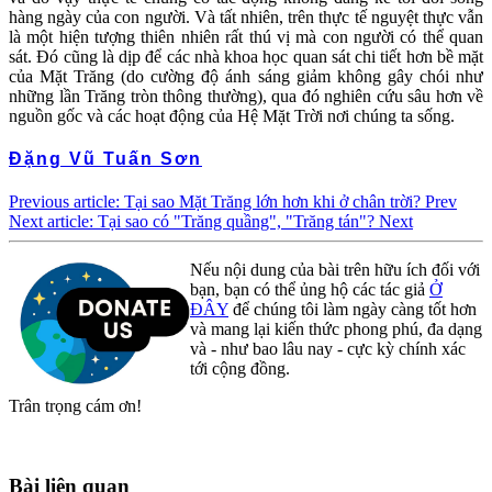
hàng ngày của con người. Và tất nhiên, trên thực tế nguyệt thực vẫn
là một hiện tượng thiên nhiên rất thú vị mà con người có thể quan
sát. Đó cũng là dịp để các nhà khoa học quan sát chi tiết hơn bề mặt
của Mặt Trăng (do cường độ ánh sáng giảm không gây chói như
những lần Trăng tròn thông thường), qua đó nghiên cứu sâu hơn về
nguồn gốc và các hoạt động của Hệ Mặt Trời nơi chúng ta sống.
Đặng Vũ Tuấn Sơn
Previous article: Tại sao Mặt Trăng lớn hơn khi ở chân trời?
Prev
Next article: Tại sao có "Trăng quầng", "Trăng tán"?
Next
Nếu nội dung của bài trên hữu ích đối với
bạn, bạn có thể ủng hộ các tác giả
Ở
ĐÂY
để chúng tôi làm ngày càng tốt hơn
và mang lại kiến thức phong phú, đa dạng
và - như bao lâu nay - cực kỳ chính xác
tới cộng đồng.
Trân trọng cám ơn!
Bài liên quan