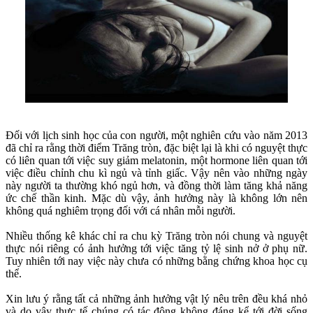
Đối với lịch sinh học của con người, một nghiên cứu vào năm 2013
đã chỉ ra rằng thời điểm Trăng tròn, đặc biệt lại là khi có nguyệt thực
có liên quan tới việc suy giảm melatonin, một hormone liên quan tới
việc điều chỉnh chu kì ngủ và tỉnh giấc. Vậy nên vào những ngày
này người ta thường khó ngủ hơn, và đồng thời làm tăng khả năng
ức chế thần kinh. Mặc dù vậy, ảnh hưởng này là không lớn nên
không quá nghiêm trọng đối với cá nhân mỗi người.
Nhiều thống kê khác chỉ ra chu kỳ Trăng tròn nói chung và nguyệt
thực nói riêng có ảnh hưởng tới việc tăng tỷ lệ sinh nở ở phụ nữ.
Tuy nhiên tới nay việc này chưa có những bằng chứng khoa học cụ
thể.
Xin lưu ý rằng tất cả những ảnh hưởng vật lý nêu trên đều khá nhỏ
và do vậy thực tế chúng có tác động không đáng kể tới đời sống