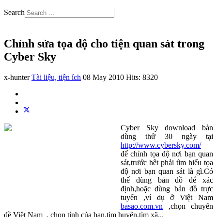
Search
Chỉnh sửa tọa độ cho tiện quan sát trong
Cyber Sky
x-hunter
Tài liệu, tiện ích
08 May 2010
Hits: 8320
Cyber Sky download bản
dùng thử 30 ngày tại
http://www.cybersky.com/
để chỉnh tọa độ nơi bạn quan
sát,trước hêt phải tìm hiểu tọa
độ nơi bạn quan sát là gì.Có
thể dùng bản đồ để xác
định,hoặc dùng bản đồ trực
tuyến ,ví dụ ở Việt Nam
basao.com.vn
,chọn chuyên
đề Việt Nam , chọn tỉnh của bạn,tìm huyện,tìm xã,..