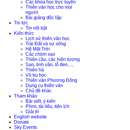
Các khóa học trực tuyến
Thiên văn học cho mọi
người
Bài giảng độc lập
Tin tức
Tin nổi bật
Kiến thức
Lịch sử thiên văn học
Trái Đất và sự sống
Hệ Mặt Trời
Các chòm sao
Thiên cầu, các hiện tượng
Sao, tinh vân, lỗ đen, ...
Thiên hà
Vũ trụ học
Thiên văn Phương Đông
Dụng cụ thiên văn
Chủ đề khác
Tham khảo
Bài viết, ý kiến
Phim, tài liệu, tiện ích
Giải trí
English website
Donate
Sky Events