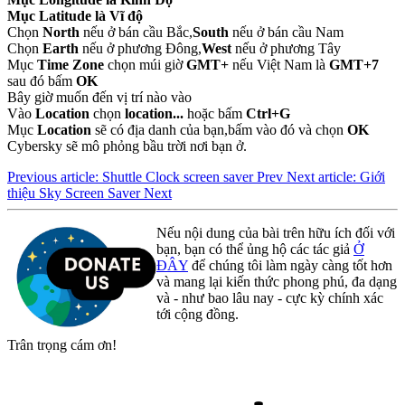
Mục Latitude là Vĩ độ
Chọn
North
nếu ở bán cầu Bắc,
South
nếu ở bán cầu Nam
Chọn
Earth
nếu ở phương Đông,
West
nếu ở phương Tây
Mục
Time Zone
chọn múi giờ
GMT+
nếu Việt Nam là
GMT+7
sau đó bấm
OK
Bây giờ muốn đến vị trí nào vào
Vào
Location
chọn
location...
hoặc bấm
Ctrl+G
Mục
Location
sẽ có địa danh của bạn,bấm vào đó và chọn
OK
Cybersky sẽ mô phỏng bầu trời nơi bạn ở.
Previous article: Shuttle Clock screen saver
Prev
Next article: Giới
thiệu Sky Screen Saver
Next
Nếu nội dung của bài trên hữu ích đối với
bạn, bạn có thể ủng hộ các tác giả
Ở
ĐÂY
để chúng tôi làm ngày càng tốt hơn
và mang lại kiến thức phong phú, đa dạng
và - như bao lâu nay - cực kỳ chính xác
tới cộng đồng.
Trân trọng cám ơn!