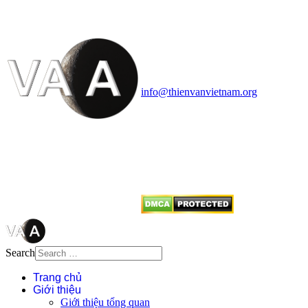
HỌC VIỆT NAM
Vietnam Astronomy and
Cosmology Association (VACA)
Văn phòng: 90b Khương Đình,
quận Thanh Xuân, Hà Nội
Điện thoại: 091.530.1116; Email:
info@thienvanvietnam.org
Mọi bài viết tại đây thuộc bản
quyền của VACA, vui lòng ghi rõ
tên tác giả và nguồn trích
dẫn
Thienvanvietnam.org
khi quý
vị tái sử dụng bất cứ nội dung nào
từ website này.
Search
Trang chủ
Giới thiệu
Giới thiệu tổng quan