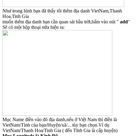
Như trong hình bạn đã thấy tôi thêm địa danh VietNam,Thanh
Hoa,Tinh Gia
muốn thêm địa danh bạn cần quan sát bầu trời,bấm vào nút "
add
"
Sẽ có một hộp thoại nữa hiện ra:
Mục Name điền vào đó địa danh,nếu ở Việt Nam thì điền là
VietNam/Tỉnh của bạn/Huyện/xã/... tùy bạn chọn.Ví dụ
VietNam/Thanh Hoa/Tinh Gia ( đến Tĩnh Gia là cấp huyện)
Mục Longitude là Kinh Độ