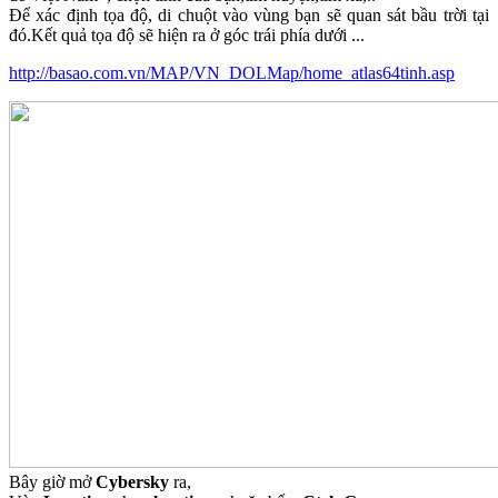
Để xác định tọa độ, di chuột vào vùng bạn sẽ quan sát bầu trời tại
đó.Kết quả tọa độ sẽ hiện ra ở góc trái phía dưới ...
http://basao.com.vn/MAP/VN_DOLMap/home_atlas64tinh.asp
Bây giờ mở
Cybersky
ra,