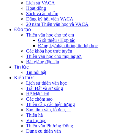
Lịch sử VACA
Hoạt động
Sách và ấn phẩm
Đăng ký hội viên VACA
20 năm Thiên văn học và VACA
Đào tạo
Thiên văn học cho trẻ em
Giới thiệu / Hợp tác
Đăng ký/nhận thông tin lớp học
Các khóa học trực tuyến
Thiên văn học cho mọi người
Bài giảng độc lập
Tin tức
Tin nổi bật
Kiến thức
Lịch sử thiên văn học
Trái Đất và sự sống
Hệ Mặt Trời
Các chòm sao
Thiên cầu, các hiện tượng
Sao, tinh vân, lỗ đen, ...
Thiên hà
Vũ trụ học
Thiên văn Phương Đông
Dụng cụ thiên văn