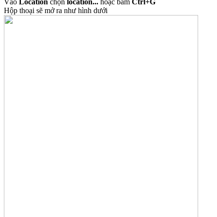
Vào
Location
chọn
location...
hoặc bấm
Ctrl+G
Hộp thoại sẽ mở ra như hình dưới