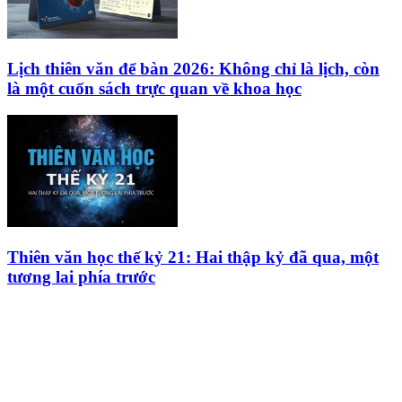
Lịch thiên văn để bàn 2026: Không chỉ là lịch, còn
là một cuốn sách trực quan về khoa học
Thiên văn học thế kỷ 21: Hai thập kỷ đã qua, một
tương lai phía trước
HỘI THIÊN
VĂN VÀ VŨ TRỤ