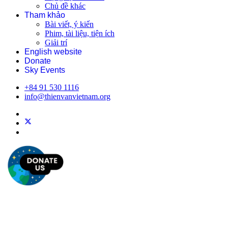
Chủ đề khác
Tham khảo
Bài viết, ý kiến
Phim, tài liệu, tiện ích
Giải trí
English website
Donate
Sky Events
+84 91 530 1116
info@thienvanvietnam.org