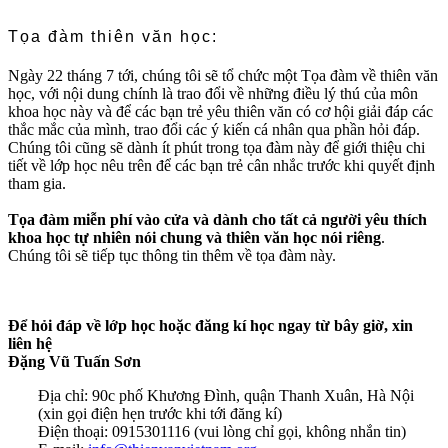
Tọa đàm thiên văn học:
Ngày 22 tháng 7 tới, chúng tôi sẽ tổ chức một Tọa đàm về thiên văn
học, với nội dung chính là trao đổi về những điều lý thú của môn
khoa học này và để các bạn trẻ yêu thiên văn có cơ hội giải đáp các
thắc mắc của mình, trao đổi các ý kiến cá nhân qua phần hỏi đáp.
Chúng tôi cũng sẽ dành ít phút trong tọa đàm này để giới thiệu chi
tiết về lớp học nêu trên để các bạn trẻ cân nhắc trước khi quyết định
tham gia.
Tọa đàm miễn phí vào cửa và dành cho tất cả người yêu thích
khoa học tự nhiên nói chung và thiên văn học nói riêng
.
Chúng tôi sẽ tiếp tục thông tin thêm về tọa đàm này.
Để hỏi đáp về lớp học hoặc đăng kí học ngay từ bây giờ, xin
liên hệ
Đặng Vũ Tuấn Sơn
Địa chỉ: 90c phố Khương Đình, quận Thanh Xuân, Hà Nội
(xin gọi điện hẹn trước khi tới đăng kí)
Điện thoại: 0915301116 (vui lòng chỉ gọi, không nhắn tin)