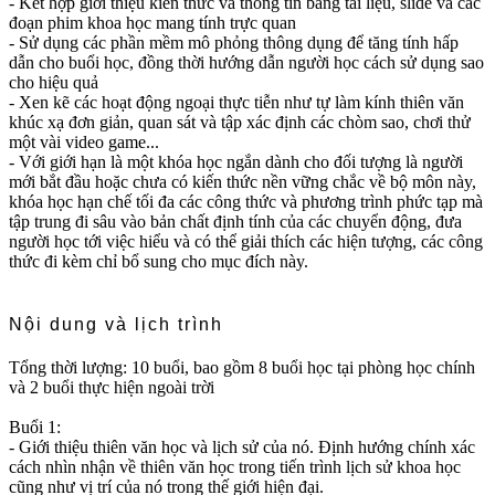
- Kết hợp giới thiệu kiến thức và thông tin bằng tài liệu, slide và các
đoạn phim khoa học mang tính trực quan
- Sử dụng các phần mềm mô phỏng thông dụng để tăng tính hấp
dẫn cho buổi học, đồng thời hướng dẫn người học cách sử dụng sao
cho hiệu quả
- Xen kẽ các hoạt động ngoại thực tiễn như tự làm kính thiên văn
khúc xạ đơn giản, quan sát và tập xác định các chòm sao, chơi thử
một vài video game...
- Với giới hạn là một khóa học ngắn dành cho đối tượng là người
mới bắt đầu hoặc chưa có kiến thức nền vững chắc về bộ môn này,
khóa học hạn chế tối đa các công thức và phương trình phức tạp mà
tập trung đi sâu vào bản chất định tính của các chuyển động, đưa
người học tới việc hiểu và có thể giải thích các hiện tượng, các công
thức đi kèm chỉ bổ sung cho mục đích này.
Nội dung và lịch trình
Tổng thời lượng: 10 buổi, bao gồm 8 buổi học tại phòng học chính
và 2 buổi thực hiện ngoài trời
Buổi 1:
- Giới thiệu thiên văn học và lịch sử của nó. Định hướng chính xác
cách nhìn nhận về thiên văn học trong tiến trình lịch sử khoa học
cũng như vị trí của nó trong thế giới hiện đại.