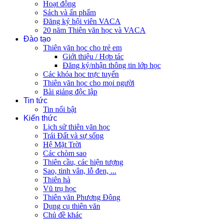
Hoạt động
Sách và ấn phẩm
Đăng ký hội viên VACA
20 năm Thiên văn học và VACA
Đào tạo
Thiên văn học cho trẻ em
Giới thiệu / Hợp tác
Đăng ký/nhận thông tin lớp học
Các khóa học trực tuyến
Thiên văn học cho mọi người
Bài giảng độc lập
Tin tức
Tin nổi bật
Kiến thức
Lịch sử thiên văn học
Trái Đất và sự sống
Hệ Mặt Trời
Các chòm sao
Thiên cầu, các hiện tượng
Sao, tinh vân, lỗ đen, ...
Thiên hà
Vũ trụ học
Thiên văn Phương Đông
Dụng cụ thiên văn
Chủ đề khác