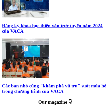
Đăng ký khóa học thiên văn trực tuyến năm 2024
của VACA
Các bạn nhỏ cùng "khám phá vũ trụ" suốt mùa hè
trong chương trình của VACA
Our magazine 👇