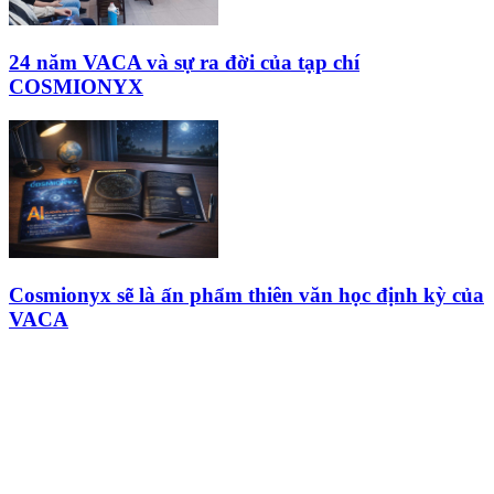
24 năm VACA và sự ra đời của tạp chí
COSMIONYX
Cosmionyx sẽ là ấn phẩm thiên văn học định kỳ của
VACA
HỘI THIÊN
VĂN VÀ VŨ TRỤ
HỌC VIỆT NAM