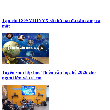
Tạp chí COSMIONYX số thứ hai đã sẵn sàng ra
mắt
Tuyển sinh lớp học Thiên văn học hè 2026 cho
người lớn và trẻ em