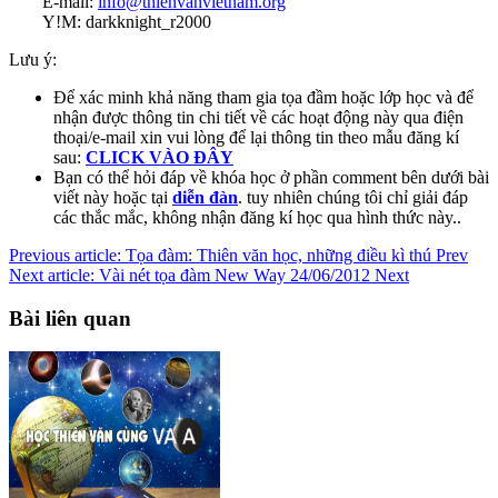
E-mail:
info@thienvanvietnam.org
Y!M: darkknight_r2000
Lưu ý:
Để xác minh khả năng tham gia tọa đầm hoặc lớp học và để
nhận được thông tin chi tiết về các hoạt động này qua điện
thoại/e-mail xin vui lòng để lại thông tin theo mẫu đăng kí
sau:
CLICK VÀO ĐÂY
Bạn có thể hỏi đáp về khóa học ở phần comment bên dưới bài
viết này hoặc tại
diễn đàn
. tuy nhiên chúng tôi chỉ giải đáp
các thắc mắc, không nhận đăng kí học qua hình thức này..
Previous article: Tọa đàm: Thiên văn học, những điều kì thú
Prev
Next article: Vài nét tọa đàm New Way 24/06/2012
Next
Bài liên quan