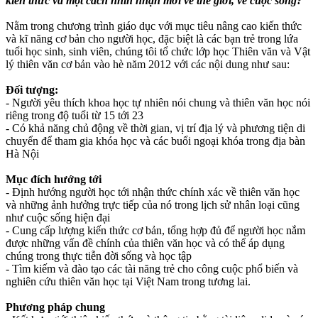
kiến thức và một cách nhìn nhận mới về thế giới, về cuộc sống?
Nằm trong chương trình giáo dục với mục tiêu nâng cao kiến thức
và kĩ năng cơ bản cho người học, đặc biệt là các bạn trẻ trong lứa
tuổi học sinh, sinh viên, chúng tôi tổ chức lớp học Thiên văn và Vật
lý thiên văn cơ bản vào hè năm 2012 với các nội dung như sau:
Đối tượng:
- Người yêu thích khoa học tự nhiên nói chung và thiên văn học nói
riêng trong độ tuổi từ 15 tới 23
- Có khả năng chủ động về thời gian, vị trí địa lý và phương tiện di
chuyển để tham gia khóa học và các buổi ngoại khóa trong địa bàn
Hà Nội
Mục đích hướng tới
- Định hướng người học tới nhận thức chính xác về thiên văn học
và những ảnh hưởng trực tiếp của nó trong lịch sử nhân loại cũng
như cuộc sống hiện đại
- Cung cấp lượng kiến thức cơ bản, tổng hợp đủ để người học nắm
được những vấn đề chính của thiên văn học và có thể áp dụng
chúng trong thực tiễn đời sống và học tập
- Tìm kiếm và đào tạo các tài năng trẻ cho công cuộc phổ biến và
nghiên cứu thiên văn học tại Việt Nam trong tương lai.
Phương pháp chung