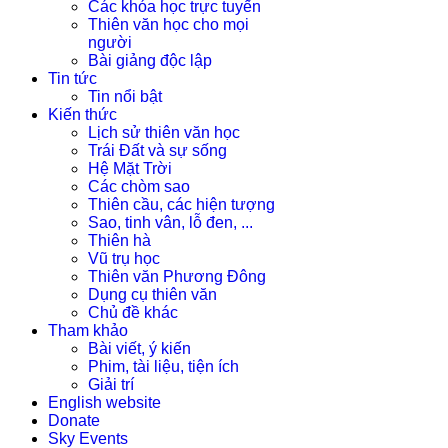
Các khóa học trực tuyến
Thiên văn học cho mọi
người
Bài giảng độc lập
Tin tức
Tin nổi bật
Kiến thức
Lịch sử thiên văn học
Trái Đất và sự sống
Hệ Mặt Trời
Các chòm sao
Thiên cầu, các hiện tượng
Sao, tinh vân, lỗ đen, ...
Thiên hà
Vũ trụ học
Thiên văn Phương Đông
Dụng cụ thiên văn
Chủ đề khác
Tham khảo
Bài viết, ý kiến
Phim, tài liệu, tiện ích
Giải trí
English website
Donate
Sky Events