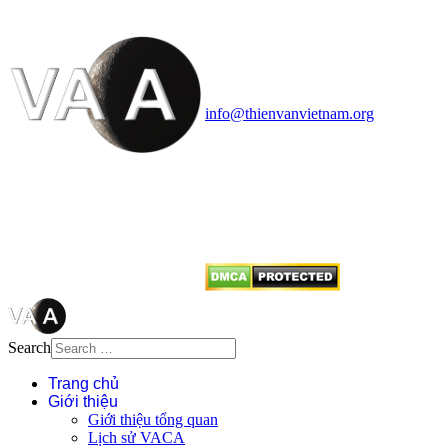
Vietnam Astronomy and
Cosmology Association (VACA)
Văn phòng: 90b Khương Đình,
quận Thanh Xuân, Hà Nội
Điện thoại: 091.530.1116; Email:
info@thienvanvietnam.org
Mọi bài viết tại đây thuộc bản
quyền của VACA, vui lòng ghi rõ
tên tác giả và nguồn trích
dẫn
Thienvanvietnam.org
khi quý
vị tái sử dụng bất cứ nội dung nào
từ website này.
Search
Trang chủ
Giới thiệu
Giới thiệu tổng quan
Lịch sử VACA