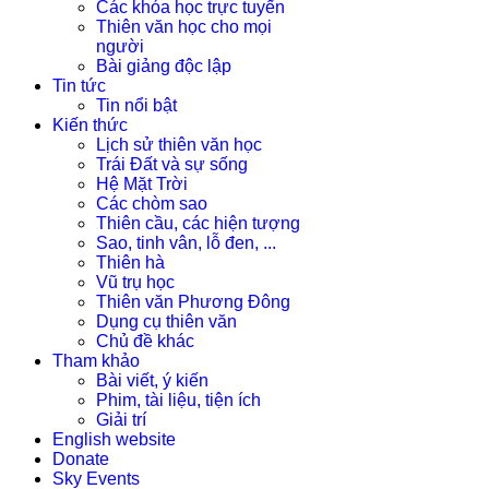
Các khóa học trực tuyến
Thiên văn học cho mọi
người
Bài giảng độc lập
Tin tức
Tin nổi bật
Kiến thức
Lịch sử thiên văn học
Trái Đất và sự sống
Hệ Mặt Trời
Các chòm sao
Thiên cầu, các hiện tượng
Sao, tinh vân, lỗ đen, ...
Thiên hà
Vũ trụ học
Thiên văn Phương Đông
Dụng cụ thiên văn
Chủ đề khác
Tham khảo
Bài viết, ý kiến
Phim, tài liệu, tiện ích
Giải trí
English website
Donate
Sky Events