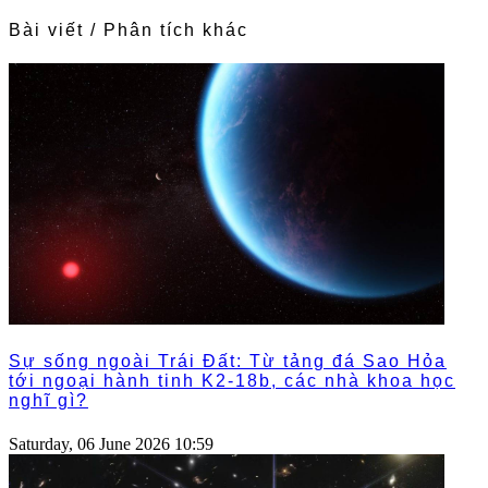
Bài viết / Phân tích khác
Sự sống ngoài Trái Đất: Từ tảng đá Sao Hỏa
tới ngoại hành tinh K2‑18b, các nhà khoa học
nghĩ gì?
Saturday, 06 June 2026 10:59