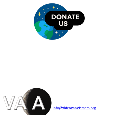
HỘI THIÊN
VĂN VÀ VŨ TRỤ
HỌC VIỆT NAM
Vietnam Astronomy and
Cosmology Association (VACA)
Văn phòng: 90b Khương Đình,
quận Thanh Xuân, Hà Nội
Điện thoại: 091.530.1116; Email:
info@thienvanvietnam.org