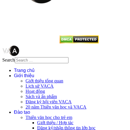
Mọi bài viết tại đây thuộc bản
quyền của VACA, vui lòng ghi rõ
tên tác giả và nguồn trích
dẫn
Thienvanvietnam.org
khi quý
vị tái sử dụng bất cứ nội dung nào
từ website này.
Search
Trang chủ
Giới thiệu
Giới thiệu tổng quan
Lịch sử VACA
Hoạt động
Sách và ấn phẩm
Đăng ký hội viên VACA
20 năm Thiên văn học và VACA
Đào tạo
Thiên văn học cho trẻ em
Giới thiệu / Hợp tác
Đăng ký/nhận thông tin lớp học