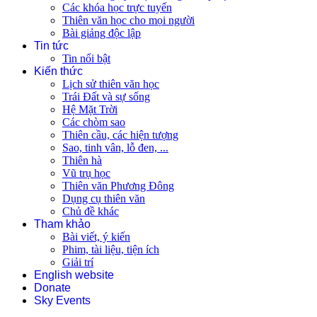
Các khóa học trực tuyến
Thiên văn học cho mọi người
Bài giảng độc lập
Tin tức
Tin nổi bật
Kiến thức
Lịch sử thiên văn học
Trái Đất và sự sống
Hệ Mặt Trời
Các chòm sao
Thiên cầu, các hiện tượng
Sao, tinh vân, lỗ đen, ...
Thiên hà
Vũ trụ học
Thiên văn Phương Đông
Dụng cụ thiên văn
Chủ đề khác
Tham khảo
Bài viết, ý kiến
Phim, tài liệu, tiện ích
Giải trí
English website
Donate
Sky Events