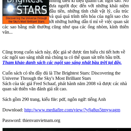
những điều kì diệu quanh các ngôi sao. Nó
đưa người đọc đến với những khái niệm
đầu tiên, những tính chất vật lý, cấu trúc
và quá quá trình tiến hóa của ngôi sao cho
tới những hướng dẫn tỉ mỉ về việc quan sát
các sao bằng mắt thường cũng như qua các ống nhòm, kính thiên
văn...
Cũng trong cuốn sách này, độc giả sẽ được tìm hiểu chi tiết hơn về
các ngôi sao sáng nhất mà chúng ta có thể quan sát trên bầu trời.
Tham khảo danh sách các ngôi sao sáng nhất bầu trời tại đây.
Cuốn sách có tên đầy đủ là The Brightest Stars: Discovering the
Universe Through the Sky's Most Brilliant Stars
Sách của tác giả Fred Schaaf, phát hành năm 2008 và được các nhà
quan sát thiên văn đánh giá rất cao.
Sách gồm 290 trang, kiểu file: pdf, ngôn ngữ: tiếng Anh
Download:
http://www.mediafire.com/view/?yfja8us5tmywagm
Password: thienvanvietnam.org