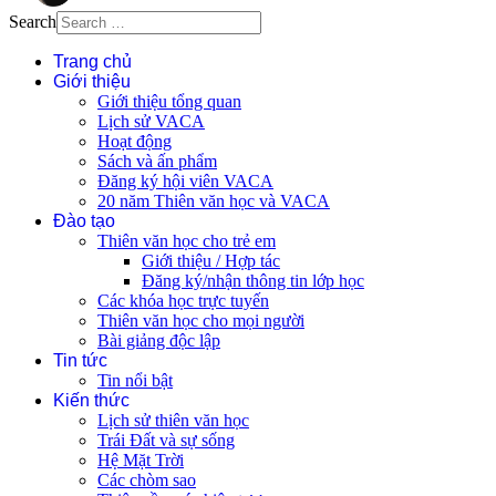
Search
Trang chủ
Giới thiệu
Giới thiệu tổng quan
Lịch sử VACA
Hoạt động
Sách và ấn phẩm
Đăng ký hội viên VACA
20 năm Thiên văn học và VACA
Đào tạo
Thiên văn học cho trẻ em
Giới thiệu / Hợp tác
Đăng ký/nhận thông tin lớp học
Các khóa học trực tuyến
Thiên văn học cho mọi người
Bài giảng độc lập
Tin tức
Tin nổi bật
Kiến thức
Lịch sử thiên văn học
Trái Đất và sự sống
Hệ Mặt Trời
Các chòm sao