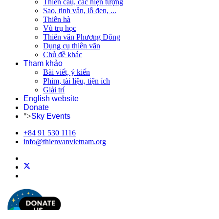
Thiên cầu, các hiện tượng
Sao, tinh vân, lỗ đen, ...
Thiên hà
Vũ trụ học
Thiên văn Phương Đông
Dụng cụ thiên văn
Chủ đề khác
Tham khảo
Bài viết, ý kiến
Phim, tài liệu, tiện ích
Giải trí
English website
Donate
">
Sky Events
+84 91 530 1116
info@thienvanvietnam.org