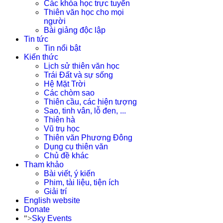
Các khóa học trực tuyến
Thiên văn học cho mọi
người
Bài giảng độc lập
Tin tức
Tin nổi bật
Kiến thức
Lịch sử thiên văn học
Trái Đất và sự sống
Hệ Mặt Trời
Các chòm sao
Thiên cầu, các hiện tượng
Sao, tinh vân, lỗ đen, ...
Thiên hà
Vũ trụ học
Thiên văn Phương Đông
Dụng cụ thiên văn
Chủ đề khác
Tham khảo
Bài viết, ý kiến
Phim, tài liệu, tiện ích
Giải trí
English website
Donate
">
Sky Events