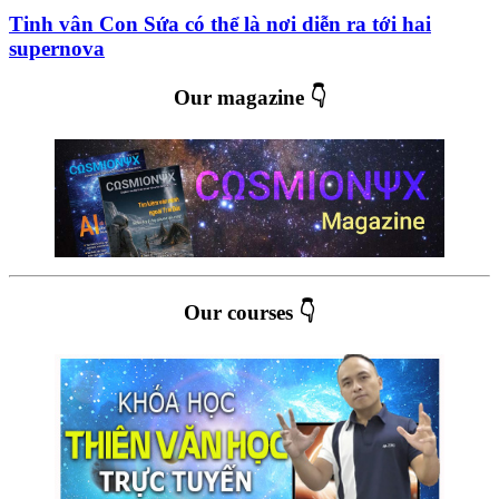
Tinh vân Con Sứa có thể là nơi diễn ra tới hai
supernova
Our magazine 👇
Our courses 👇