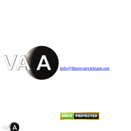
HỘI THIÊN
VĂN VÀ VŨ TRỤ
HỌC VIỆT NAM
Vietnam Astronomy and
Cosmology Association (VACA)
Văn phòng: 90b Khương Đình,
quận Thanh Xuân, Hà Nội
Điện thoại: 091.530.1116; Email:
info@thienvanvietnam.org
Mọi bài viết tại đây thuộc bản
quyền của VACA, vui lòng ghi rõ
tên tác giả và nguồn trích
dẫn
Thienvanvietnam.org
khi quý
vị tái sử dụng bất cứ nội dung nào
từ website này.