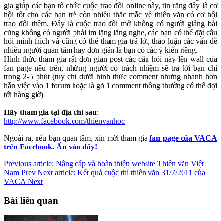
gia giúp các bạn tổ chức cuộc trao đổi online này, tin rằng đây là cơ
hội tốt cho các bạn trẻ còn nhiều thắc mắc về thiên văn có cơ hội
trao đổi thêm. Đây là cuộc trao đổi mở không có người giảng bài
cũng không có người phải im lặng lắng nghe, các bạn có thể đặt câu
hỏi mình thích và cũng có thể tham gia trả lời, thảo luận các vấn đề
nhiều người quan tâm hay đơn giản là bạn có các ý kiến riêng.
Hình thức tham gia rất đơn giản post các câu hỏi này lên wall của
fan page nêu trên, những người có trách nhiệm sẽ trả lời bạn chỉ
trong 2-5 phút (tuy chỉ dưới hình thức comment nhưng nhanh hơn
hẳn việc vào 1 forum hoặc là gõ 1 comment thông thường có thể đợi
tới hàng giờ)
Hãy tham gia tại địa chỉ sau
:
http://www.facebook.com/thienvanhoc
Ngoài ra, nếu bạn quan tâm, xin mời tham gia
fan page của VACA
trên Facebook.
Ấn vào đây!
Previous article: Nâng cấp và hoàn thiện website Thiên văn Việt
Nam
Prev
Next article: Kết quả cuộc thi thiên văn 31/7/2011 của
VACA
Next
Bài liên quan