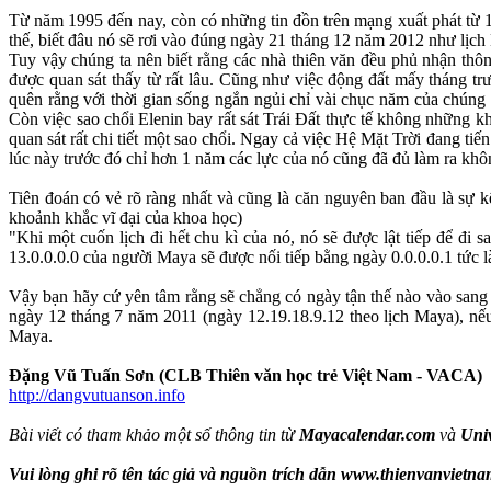
Từ năm 1995 đến nay, còn có những tin đồn trên mạng xuất phát từ 1 
thế, biết đâu nó sẽ rơi vào đúng ngày 21 tháng 12 năm 2012 như lịch
Tuy vậy chúng ta nên biết rằng các nhà thiên văn đều phủ nhận thôn
được quan sát thấy từ rất lâu. Cũng như việc động đất mấy tháng tr
quên rằng với thời gian sống ngắn ngủi chỉ vài chục năm của chúng t
Còn việc sao chổi Elenin bay rất sát Trái Đất thực tế không những kh
quan sát rất chi tiết một sao chổi. Ngay cả việc Hệ Mặt Trời đang tiế
lúc này trước đó chỉ hơn 1 năm các lực của nó cũng đã đủ làm ra khô
Tiên đoán có vẻ rõ ràng nhất và cũng là căn nguyên ban đầu là sự kế
khoảnh khắc vĩ đại của khoa học)
"Khi một cuốn lịch đi hết chu kì của nó, nó sẽ được lật tiếp để đi 
13.0.0.0.0 của người Maya sẽ được nối tiếp bằng ngày 0.0.0.0.1 tức
Vậy bạn hãy cứ yên tâm rằng sẽ chẳng có ngày tận thế nào vào sang
ngày 12 tháng 7 năm 2011 (ngày 12.19.18.9.12 theo lịch Maya), nế
Maya.
Đặng Vũ Tuấn Sơn (CLB Thiên văn học trẻ Việt Nam - VACA)
http://dangvutuanson.info
Bài viết có tham khảo một số thông tin từ
Mayacalendar.com
và
Uni
Vui lòng ghi rõ tên tác giả và nguồn trích dẫn www.thienvanvietnam