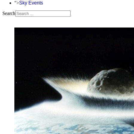
">
Sky Events
Search