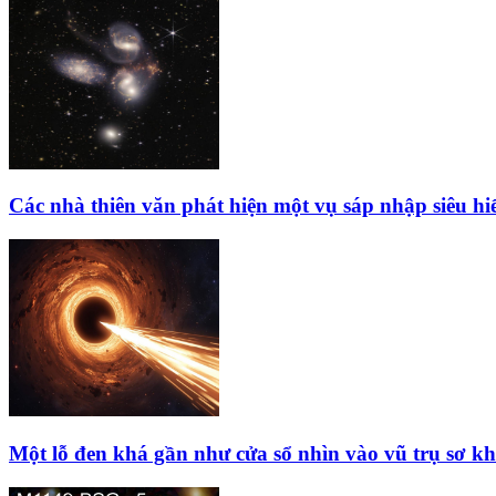
Các nhà thiên văn phát hiện một vụ sáp nhập siêu hi
Một lỗ đen khá gần như cửa sổ nhìn vào vũ trụ sơ kh