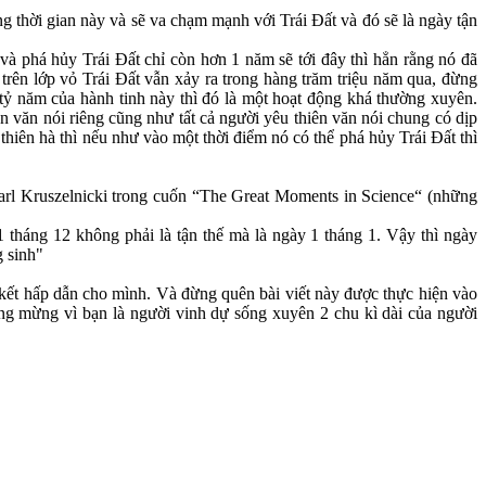
g thời gian này và sẽ va chạm mạnh với Trái Đất và đó sẽ là ngày tận
và phá hủy Trái Đất chỉ còn hơn 1 năm sẽ tới đây thì hẳn rằng nó đã
trên lớp vỏ Trái Đất vẫn xảy ra trong hàng trăm triệu năm qua, đừng
g tỷ năm của hành tinh này thì đó là một hoạt động khá thường xuyên.
ên văn nói riêng cũng như tất cả người yêu thiên văn nói chung có dịp
 thiên hà thì nếu như vào một thời điểm nó có thể phá hủy Trái Đất thì
ĩ Karl Kruszelnicki trong cuốn “The Great Moments in Science“ (những
31 tháng 12 không phải là tận thế mà là ngày 1 tháng 1. Vậy thì ngày
g sinh"
kết hấp dẫn cho mình. Và đừng quên bài viết này được thực hiện vào
ng mừng vì bạn là người vinh dự sống xuyên 2 chu kì dài của người