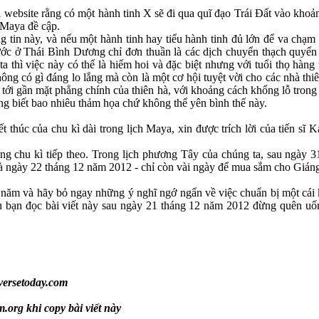
website rằng có một hành tinh X sẽ đi qua quĩ đạo Trái Đất vào khoản
 Maya đề cập.
g tin này, và nếu một hành tinh hay tiểu hành tinh đủ lớn để va chạm 
ước ở Thái Bình Dương chỉ đơn thuần là các dịch chuyển thạch quyển 
a thì việc này có thể là hiếm hoi và đặc biệt nhưng với tuổi thọ hàn
ông có gì đáng lo lắng mà còn là một cơ hội tuyệt vời cho các nhà thi
n tới gần mặt phẳng chính của thiên hà, với khoảng cách khổng lỗ trong
ng biết bao nhiêu thảm họa chứ không thể yên bình thế này.
t thúc của chu kì dài trong lịch Maya, xin được trích lời của tiến s
sang chu kì tiếp theo. Trong lịch phương Tây của chúng ta, sau ngày 
 là ngày 22 tháng 12 năm 2012 - chỉ còn vài ngày để mua sắm cho Gián
 năm và hãy bỏ ngay những ý nghĩ ngớ ngẩn về việc chuẩn bị một cái 
u bạn đọc bài viết này sau ngày 21 tháng 12 năm 2012 đừng quên uố
versetoday.com
.org khi copy bài viết này