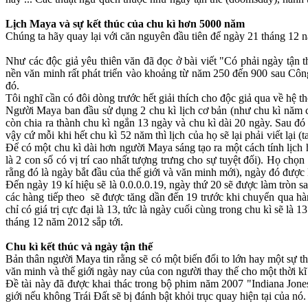
Lịch Maya và sự kết thúc của chu kì hơn 5000 năm
Chúng ta hãy quay lại với căn nguyên đầu tiên để ngày 21 tháng 12 n
Như các độc giả yêu thiên văn đã đọc ở bài viết "Có phải ngày tận 
nền văn minh rất phát triển vào khoảng từ năm 250 đến 900 sau Công
đó.
Tôi nghĩ cần có đôi dòng trước hết giải thích cho độc giả qua về hệ t
Người Maya ban đầu sử dụng 2 chu kì lịch cơ bản (như chu kì năm củ
còn chia ra thành chu kì ngắn 13 ngày và chu kì dài 20 ngày. Sau đó
vậy cứ mỗi khi hết chu kì 52 năm thì lịch của họ sẽ lại phải viết l
Để có một chu kì dài hơn người Maya sáng tạo ra một cách tính lịch 
là 2 con số có vị trí cao nhất tượng trưng cho sự tuyệt đối). Họ ch
rằng đó là ngày bắt đầu của thế giới và văn minh mới), ngày đó được kí 
Đến ngày 19 kí hiệu sẽ là 0.0.0.0.19, ngày thứ 20 sẽ được làm tròn san
các hàng tiếp theo sẽ được tăng dần đến 19 trước khi chuyển qua hàn
chỉ có giá trị cực đại là 13, tức là ngày cuối cùng trong chu kì sẽ l
tháng 12 năm 2012 sắp tới.
Chu kì kết thúc và ngày tận thế
Bản thân người Maya tin rằng sẽ có một biến đổi to lớn hay một sự th
văn minh và thế giới ngày nay của con người thay thế cho một thời kĩ 
Đề tài này đã được khai thác trong bộ phim năm 2007 "Indiana Jones
giới nếu không Trái Đất sẽ bị đánh bật khỏi trục quay hiện tại của nó.