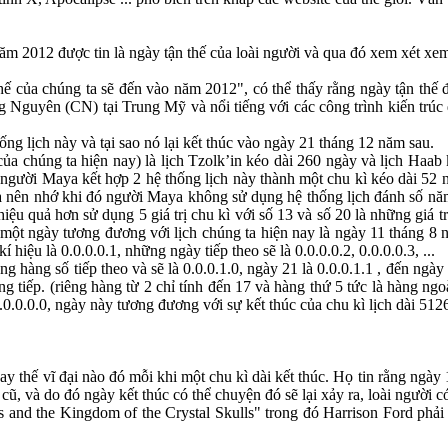
ăm 2012 được tin là ngày tận thế của loài người và qua đó xem xét xem 
thế của chúng ta sẽ đến vào năm 2012", có thể thấy rằng ngày tận thế
 Nguyên (CN) tại Trung Mỹ và nổi tiếng với các công trình kiến trúc 
hống lịch này và tại sao nó lại kết thúc vào ngày 21 tháng 12 năm sau.
a chúng ta hiện nay) là lịch Tzolk’in kéo dài 260 ngày và lịch Haab
 người Maya kết hợp 2 hệ thống lịch này thành một chu kì kéo dài 52 
ại (ta nên nhớ khi đó người Maya không sử dụng hệ thống lịch đánh số n
hiệu quả hơn sử dụng 5 giá trị chu kì với số 13 và số 20 là những giá 
ọn một ngày tương đương với lịch chúng ta hiện nay là ngày 11 tháng 8
hiệu là 0.0.0.0.1, những ngày tiếp theo sẽ là 0.0.0.0.2, 0.0.0.0.3, ...
g hàng số tiếp theo và sẽ là 0.0.0.1.0, ngày 21 là 0.0.0.1.1 , đến ngày
g tiếp. (riêng hàng từ 2 chỉ tính đến 17 và hàng thứ 5 tức là hàng ng
à 13.0.0.0.0, ngày này tương đương với sự kết thúc của chu kì lịch dài
ay thế vĩ đại nào đó mỗi khi một chu kì dài kết thúc. Họ tin rằng ngày
cũ, và do đó ngày kết thúc có thể chuyện đó sẽ lại xảy ra, loài người c
 and the Kingdom of the Crystal Skulls" trong đó Harrison Ford phải