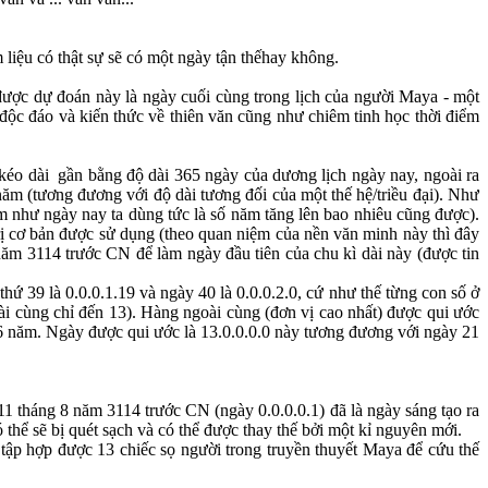
liệu có thật sự sẽ có một ngày tận thếhay không.
 được dự đoán này là ngày cuối cùng trong lịch của người Maya - một
độc đáo và kiến thức về thiên văn cũng như chiêm tinh học thời điểm
 kéo dài gần bằng độ dài 365 ngày của dương lịch ngày nay, ngoài ra
năm (tương đương với độ dài tương đối của một thế hệ/triều đại). Như
ăm như ngày nay ta dùng tức là số năm tăng lên bao nhiêu cũng được).
trị cơ bản được sử dụng (theo quan niệm của nền văn minh này thì đây
 năm 3114 trước CN để làm ngày đầu tiên của chu kì dài này (được tin
 thứ 39 là 0.0.0.1.19 và ngày 40 là 0.0.0.2.0, cứ như thế từng con số ở
oài cùng chỉ đến 13). Hàng ngoài cùng (đơn vị cao nhất) được qui ước
 5126 năm. Ngày được qui ước là 13.0.0.0.0 này tương đương với ngày 21
 11 tháng 8 năm 3114 trước CN (ngày 0.0.0.0.1) đã là ngày sáng tạo ra
ó thể sẽ bị quét sạch và có thể được thay thế bởi một kỉ nguyên mới.
 tập hợp được 13 chiếc sọ người trong truyền thuyết Maya để cứu thế