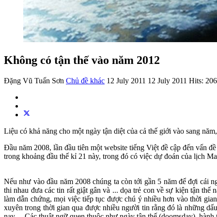
Không có tận thế vào năm 2012
Đặng Vũ Tuấn Sơn
Chủ đề khác
12 July 2011
12 July 2011
Hits: 20
Liệu có khả năng cho một ngày tận diệt của cả thế giới vào sang năm
Đầu năm 2008, lần đầu tiên một website tiếng Việt đề cập đến vấn đề 
trong khoảng đầu thế kỉ 21 này, trong đó có việc dự đoán của lịch Ma
Nếu như vào đầu năm 2008 chúng ta còn tới gần 5 năm để đợi cái ng
thi nhau đưa các tin rất giật gân và ... dọa trẻ con về sự kiện tận 
làm dẫn chứng, mọi việc tiếp tục được chú ý nhiều hơn vào thời gia
xuyên trong thời gian qua được nhiều người tin rằng đó là những dấ
nay ... Các thuật ngữ quen thuộc như ngày tận thế (doomsday), hành ti