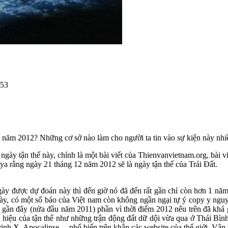
653
, năm 2012? Những cơ sở nào làm cho người ta tin vào sự kiện này nhiề
ngày tận thế này, chính là một bài viết của Thienvanvietnam.org, bài v
ya rằng ngày 21 tháng 12 năm 2012 sẽ là ngày tận thế của Trái Đất.
ày được dự đoán này thì đến giờ nó đã đến rất gần chỉ còn hơn 1 năm
thế này, có một số báo của Việt nam còn không ngần ngại tự ý copy y ng
n gần đây (nửa đầu năm 2011) phần vì thời điểm 2012 nêu trên đã khá g
u hiệu của tận thế như những trận động đất dữ dội vừa qua ở Thái Bình
nh X, Apocalipse ... phổ biến trên khắp các website của thế giới. Vân v