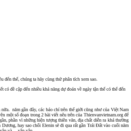
u đến thế, chúng ta hãy cùng thử phân tích xem sao.
iết có đề cập đến nhiều khả năng dự đoán về ngày tận thế có thể đến
 nữa. năm gần đây, các báo chí trên thế giới cũng như của Việt Nam
uyên một số đoạn trong 2 bài viết nêu trên của Thienvanvietnam.org để
ần, phần vì những hiện tượng thiên văn, địa chất diễn ra khá thường
 Dương, hay sao chổi Elenin sẽ đi qua rất gần Trái Đất vào cuối năm
ân và ... vân vân...