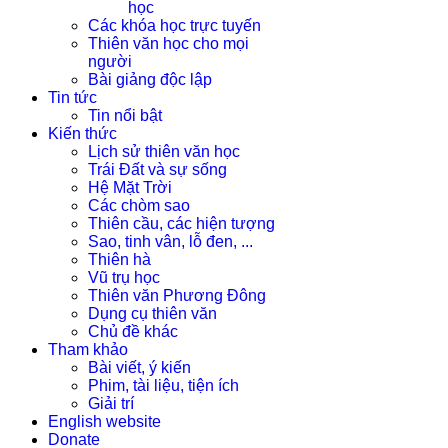
học
Các khóa học trực tuyến
Thiên văn học cho mọi
người
Bài giảng độc lập
Tin tức
Tin nổi bật
Kiến thức
Lịch sử thiên văn học
Trái Đất và sự sống
Hệ Mặt Trời
Các chòm sao
Thiên cầu, các hiện tượng
Sao, tinh vân, lỗ đen, ...
Thiên hà
Vũ trụ học
Thiên văn Phương Đông
Dụng cụ thiên văn
Chủ đề khác
Tham khảo
Bài viết, ý kiến
Phim, tài liệu, tiện ích
Giải trí
English website
Donate