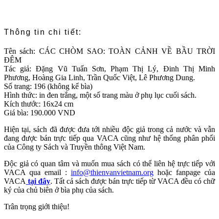
Thông tin chi tiết:
Tên sách: CÁC CHÒM SAO: TOÀN CẢNH VỀ BẦU TRỜI
ĐÊM
Tác giả: Đặng Vũ Tuấn Sơn, Phạm Thị Lý, Đinh Thị Minh
Phương, Hoàng Gia Linh, Trần Quốc Việt, Lê Phương Dung.
Số trang: 196 (không kể bìa)
Hình thức: in đen trắng, một số trang màu ở phụ lục cuối sách.
Kích thước: 16x24 cm
Giá bìa: 190.000 VND
Hiện tại, sách đã được đưa tới nhiều độc giả trong cả nước và vẫn
đang được bán trực tiếp qua VACA cũng như hệ thống phân phối
của Công ty Sách và Truyền thông Việt Nam.
Độc giả có quan tâm và muốn mua sách có thể liên hệ trực tiếp với
VACA qua email :
info@thienvanvietnam.org
hoặc fanpage của
VACA
tại đây
. Tất cả sách được bán trực tiếp từ VACA đều có chữ
ký của chủ biên ở bìa phụ của sách.
Trân trọng giới thiệu!