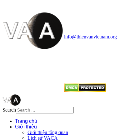
Vietnam Astronomy and
Cosmology Association (VACA)
Văn phòng: 90b Khương Đình,
quận Thanh Xuân, Hà Nội
Điện thoại: 091.530.1116; Email:
info@thienvanvietnam.org
Mọi bài viết tại đây thuộc bản
quyền của VACA, vui lòng ghi rõ
tên tác giả và nguồn trích
dẫn
Thienvanvietnam.org
khi quý
vị tái sử dụng bất cứ nội dung nào
từ website này.
Search
Trang chủ
Giới thiệu
Giới thiệu tổng quan
Lịch sử VACA