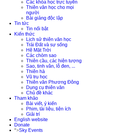
Các khóa học trực tuyến
Thiên văn học cho mọi
người
Bài giảng độc lập
Tin tức
Tin nổi bật
Kiến thức
Lịch sử thiên văn học
Trái Đất và sự sống
Hệ Mặt Trời
Các chòm sao
Thiên cầu, các hiện tượng
Sao, tinh vân, lỗ đen, ...
Thiên hà
Vũ trụ học
Thiên văn Phương Đông
Dụng cụ thiên văn
Chủ đề khác
Tham khảo
Bài viết, ý kiến
Phim, tài liệu, tiện ích
Giải trí
English website
Donate
">
Sky Events