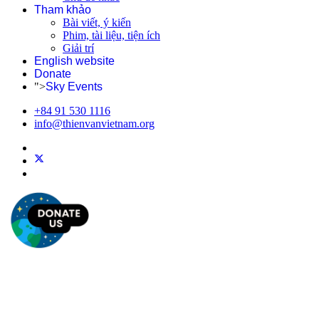
Tham khảo
Bài viết, ý kiến
Phim, tài liệu, tiện ích
Giải trí
English website
Donate
">
Sky Events
+84 91 530 1116
info@thienvanvietnam.org