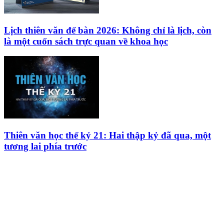
Lịch thiên văn để bàn 2026: Không chỉ là lịch, còn
là một cuốn sách trực quan về khoa học
Thiên văn học thế kỷ 21: Hai thập kỷ đã qua, một
tương lai phía trước
HỘI THIÊN
VĂN VÀ VŨ TRỤ
HỌC VIỆT NAM