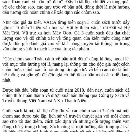
sao: Toàn cảnh về bầu trời đêm". Đây là tài liệu chi tiết và tổng quát
về các chòm sao, các quy ước về bầu trời, đồng thời là một hướng
dẫn tương đối hoàn chỉnh để xác định các chòm sao.
Như độc giả đã biết, VACA từng biên soạn 3 cuốn sách trước đây
gồm: Từ điển Thiên văn học và Vật lý thiên văn, Trái Đất và Hệ
Mặt Trời, Vũ trụ: xa hơn Mây Oort. Cả 3 cuốn sách đều đạt chất
lượng cao về độ chính xác và tổng quan của kiến thức cũng như
được độc giả đánh giá cao về khả năng truyền tải thông tin trong
văn phong và tính mạch lạc của từng tác phẩm.
"Các chòm sao: Toàn cảnh về bầu trời đêm" cũng không ngoại lệ,
với mục tiêu hướng tới là mang lại thông tin cho độc giả một cách
chân thực, chính xác từ nội dung tới ngôn từ, và bên cạnh đó là tính
hệ thống và gần gũi để độc giả có thể tiếp nhận một cách dễ dàng
nhất.
Được bắt đầu biên soạn từ cuối năm 2018, đến nay, cuốn sách đã
chính thức hoàn thành và được xuất bản thông qua Công ty Sách và
Truyền thông Việt Nam và NXb Thanh Niên.
Cuốn sách là một tài liệu đầy đủ về các chòm sao: từ cách mà một
chòm sao được xác lập, lịch sử và truyền thuyết gắn với mỗi chòm
sao cho tới đặc điểm, cách xác định và những đối tượng thiên văn
đáng chú ý trong chúng. Sách cũng là một hướng dẫn tổng quát và
dễ hiểu để độc giả hình dung một cách rõ nét về bầu trời đêm và