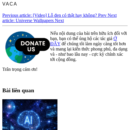
VACA
Previous article: [Video] Lỗ đen có thật hay không?
Prev
Next
article: Universe Wallpapers
Next
Nếu nội dung của bài trên hữu ích đối với
bạn, bạn có thể ủng hộ các tác giả
Ở
ĐÂY
để chúng tôi làm ngày càng tốt hơn
và mang lại kiến thức phong phú, đa dạng
và - như bao lâu nay - cực kỳ chính xác
tới cộng đồng.
Trân trọng cám ơn!
Bài liên quan