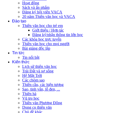
Hoạt động
Sách và ấn phẩm
Đăng ký hội viên VACA
20 năm Thiên văn học và VACA
Đào tạo
Thiên văn học cho trẻ em
Giới thiệu / Hợp tác
Đăng ký/nhận thông tin lớp học
Các khóa học trực tuyến
Thiên văn học cho mọi người
Bài giảng độc lập
Tin tức
Tin nổi bật
Kiến thức
Lịch sử thiên văn học
Trái Đất và sự sống
Hệ Mặt Trời
Các chòm sao
Thiên cầu, các hiện tượng
Sao, tinh vân, lỗ đen, ...
Thiên hà
Vũ trụ học
Thiên văn Phương Đông
Dụng cụ thiên văn
Chủ đề khác