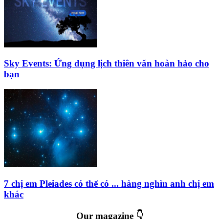
Sky Events: Ứng dụng lịch thiên văn hoàn hảo cho
bạn
7 chị em Pleiades có thể có ... hàng nghìn anh chị em
khác
Our magazine 👇