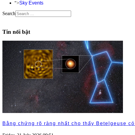
">
Sky Events
Search
Tin nổi bật
Bằng chứng rõ ràng nhất cho thấy Betelgeuse c