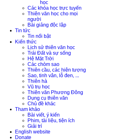
học
Các khóa học trực tuyến
Thiên văn học cho mọi
người
Bài giảng độc lập
Tin tức
Tin nổi bật
Kiến thức
Lịch sử thiên văn học
Trái Đất và sự sống
Hệ Mặt Trời
Các chòm sao
Thiên cầu, các hiện tượng
Sao, tinh vân, lỗ đen, ...
Thiên hà
Vũ trụ học
Thiên văn Phương Đông
Dụng cụ thiên văn
Chủ đề khác
Tham khảo
Bài viết, ý kiến
Phim, tài liệu, tiện ích
Giải trí
English website
Donate