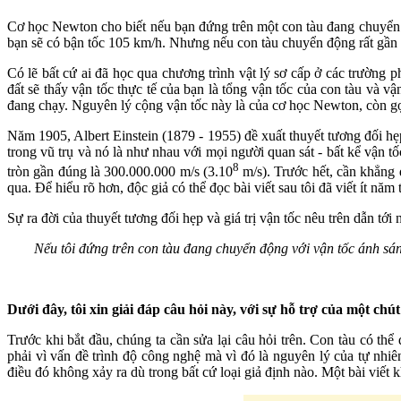
Cơ học Newton cho biết nếu bạn đứng trên một con tàu đang chuyển đ
bạn sẽ có bận tốc 105 km/h. Nhưng nếu con tàu chuyển động rất gần vớ
Có lẽ bất cứ ai đã học qua chương trình vật lý sơ cấp ở các trường 
đất sẽ thấy vận tốc thực tế của bạn là tổng vận tốc của con tàu và v
đang chạy. Nguyên lý cộng vận tốc này là của cơ học Newton, còn gọi 
Năm 1905, Albert Einstein (1879 - 1955) đề xuất thuyết tương đối hẹp (
trong vũ trụ và nó là như nhau với mọi người quan sát - bất kể vận 
8
tròn gần đúng là 300.000.000 m/s (3.10
m/s). Trước hết, cần khẳng 
qua. Để hiểu rõ hơn, độc giả có thể đọc bài viết sau tôi đã viết ít năm
Sự ra đời của thuyết tương đối hẹp và giá trị vận tốc nêu trên dẫn tớ
Nếu tôi đứng trên con tàu đang chuyển động với vận tốc ánh sáng,
Dưới đây, tôi xin giải đáp câu hỏi này, với sự hỗ trợ của một chú
Trước khi bắt đầu, chúng ta cần sửa lại câu hỏi trên. Con tàu có t
phải vì vấn đề trình độ công nghệ mà vì đó là nguyên lý của tự nhiê
điều đó không xảy ra dù trong bất cứ loại giả định nào. Một bài viết