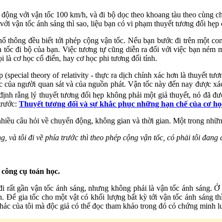
ộng với vận tốc 100 km/h, và đi bộ dọc theo khoang tàu theo cùng ch
i vận tốc ánh sáng thì sao, liệu bạn có vi phạm thuyết tương đối hẹp 
phổ thông đều biết tới phép cộng vận tốc. Nếu bạn bước đi trên một c
ận tốc đi bộ của bạn. Việc tương tự cũng diễn ra đối với việc bạn ném m
là cơ học cổ điển, hay cơ học phi tương đối tính.
special theory of relativity - thực ra dịch chính xác hơn là thuyết tươn
tốc của người quan sát và của nguồn phát. Vận tốc này đến nay được xá
định rằng lý thuyết tương đối hẹp không phải một giả thuyết, nó đã đ
 trước:
Thuyết tương đối và sự khắc phục những hạn chế của cơ h
i nhiều câu hỏi về chuyển động, không gian và thời gian. Một trong nhữ
 và tôi đi về phía trước thì theo phép cộng vận tốc, có phải tôi đang 
t công cụ toán học.
hể đi rất gần vận tốc ánh sáng, nhưng không phải là vận tốc ánh sáng.
n. Để gia tốc cho một vật có khối lượng bất kỳ tới vận tốc ánh sáng t
 khác của tôi mà độc giả có thể đọc tham khảo trong đó có chứng minh 