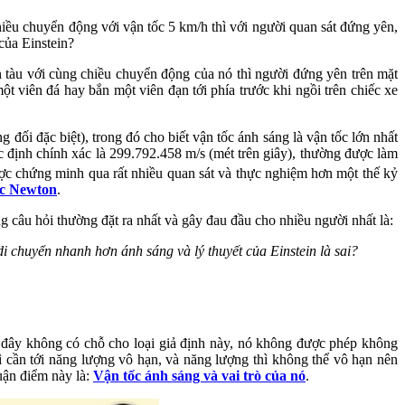
iều chuyển động với vận tốc 5 km/h thì với người quan sát đứng yên,
của Einstein?
on tàu với cùng chiều chuyển động của nó thì người đứng yên trên mặt
ột viên đá hay bắn một viên đạn tới phía trước khi ngồi trên chiếc xe
g đối đặc biệt), trong đó cho biết vận tốc ánh sáng là vận tốc lớn nhất
c định chính xác là 299.792.458 m/s (mét trên giây), thường được làm
ược chứng minh qua rất nhiều quan sát và thực nghiệm hơn một thế kỷ
ọc Newton
.
ng câu hỏi thường đặt ra nhất và gây đau đầu cho nhiều người nhất là:
di chuyển nhanh hơn ánh sáng và lý thuyết của Einstein là sai?
 Ở đây không có chỗ cho loại giả định này, nó không được phép không
hì cần tới năng lượng vô hạn, và năng lượng thì không thể vô hạn nên
luận điểm này là:
Vận tốc ánh sáng và vai trò của nó
.