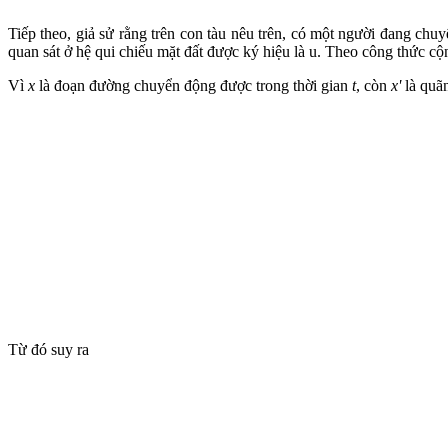
Tiếp theo, giả sử rằng trên con tàu nêu trên, có một người đang chu
quan sát ở hệ qui chiếu mặt đất được ký hiệu là u. Theo công thức cộ
Vì
x
là đoạn đường chuyển động được trong thời gian
t
, còn
x'
là quã
Từ đó suy ra