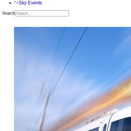
">
Sky Events
Search