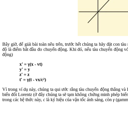
Bây giờ, để giải bài toàn nêu trên, trước hết chúng ta hãy đặt con tàu
độ là điểm bắt đầu đo chuyển động. Khi đó, nếu tàu chuyển động v
động)
x' = γ(x - vt)
y' = y
z' = z
t' = γ(t - vx/c²)
Vì trong ví dụ này, chúng ta qui ước rằng tàu chuyển động thẳng và
biến đổi Lorentz (ở đây chúng ta sẽ tạm không chứng minh phép biến 
trong các hệ thức này,
c
là ký hiệu của vận tốc ánh sáng, còn
γ
(gamma)