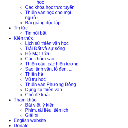
học
Các khóa học trực tuyến
Thiên văn học cho mọi
người
Bài giảng độc lập
Tin tức
Tin nổi bật
Kiến thức
Lịch sử thiên văn học
Trái Đất và sự sống
Hệ Mặt Trời
Các chòm sao
Thiên cầu, các hiện tượng
Sao, tinh vân, lỗ đen, ...
Thiên hà
Vũ trụ học
Thiên văn Phương Đông
Dụng cụ thiên văn
Chủ đề khác
Tham khảo
Bài viết, ý kiến
Phim, tài liệu, tiện ích
Giải trí
English website
Donate