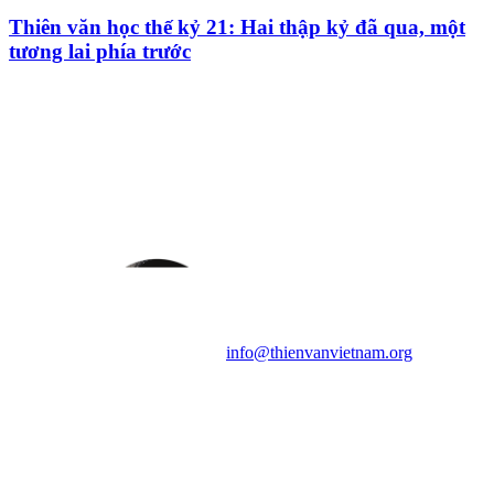
Thiên văn học thế kỷ 21: Hai thập kỷ đã qua, một
tương lai phía trước
HỘI THIÊN
VĂN VÀ VŨ TRỤ
HỌC VIỆT NAM
Vietnam Astronomy and
Cosmology Association (VACA)
Văn phòng: 90b Khương Đình,
quận Thanh Xuân, Hà Nội
Điện thoại: 091.530.1116; Email:
info@thienvanvietnam.org
Mọi bài viết tại đây thuộc bản
quyền của VACA, vui lòng ghi rõ
tên tác giả và nguồn trích
dẫn
Thienvanvietnam.org
khi quý
vị tái sử dụng bất cứ nội dung nào
từ website này.