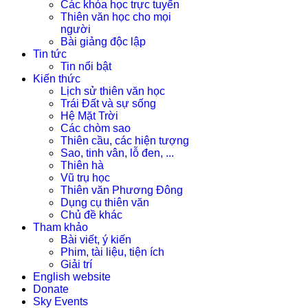
Các khóa học trực tuyến
Thiên văn học cho mọi
người
Bài giảng độc lập
Tin tức
Tin nổi bật
Kiến thức
Lịch sử thiên văn học
Trái Đất và sự sống
Hệ Mặt Trời
Các chòm sao
Thiên cầu, các hiện tượng
Sao, tinh vân, lỗ đen, ...
Thiên hà
Vũ trụ học
Thiên văn Phương Đông
Dụng cụ thiên văn
Chủ đề khác
Tham khảo
Bài viết, ý kiến
Phim, tài liệu, tiện ích
Giải trí
English website
Donate
Sky Events