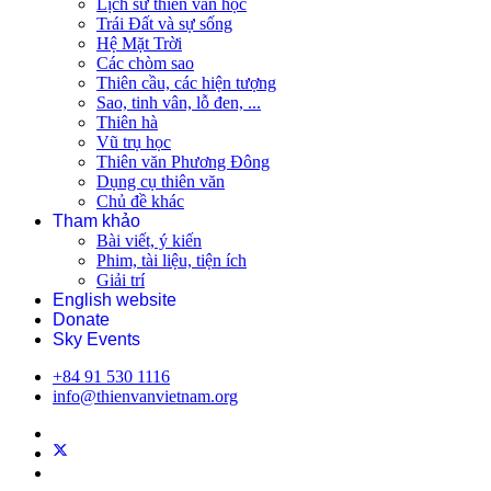
Lịch sử thiên văn học
Trái Đất và sự sống
Hệ Mặt Trời
Các chòm sao
Thiên cầu, các hiện tượng
Sao, tinh vân, lỗ đen, ...
Thiên hà
Vũ trụ học
Thiên văn Phương Đông
Dụng cụ thiên văn
Chủ đề khác
Tham khảo
Bài viết, ý kiến
Phim, tài liệu, tiện ích
Giải trí
English website
Donate
Sky Events
+84 91 530 1116
info@thienvanvietnam.org