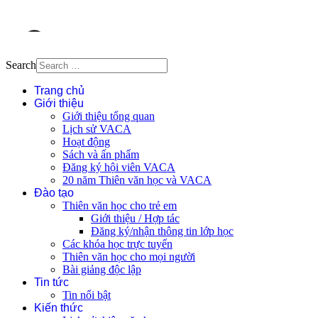
Search
Trang chủ
Giới thiệu
Giới thiệu tổng quan
Lịch sử VACA
Hoạt động
Sách và ấn phẩm
Đăng ký hội viên VACA
20 năm Thiên văn học và VACA
Đào tạo
Thiên văn học cho trẻ em
Giới thiệu / Hợp tác
Đăng ký/nhận thông tin lớp học
Các khóa học trực tuyến
Thiên văn học cho mọi người
Bài giảng độc lập
Tin tức
Tin nổi bật
Kiến thức