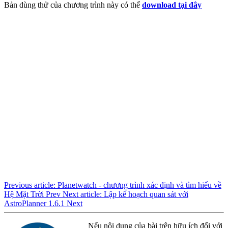
Bản dùng thử của chương trình này có thể
download tại đây
Previous article: Planetwatch - chương trình xác định và tìm hiểu về
Hệ Mặt Trời
Prev
Next article: Lập kế hoạch quan sát với
AstroPlanner 1.6.1
Next
Nếu nội dung của bài trên hữu ích đối với