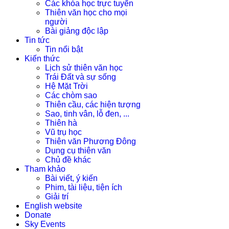
Các khóa học trực tuyến
Thiên văn học cho mọi
người
Bài giảng độc lập
Tin tức
Tin nổi bật
Kiến thức
Lịch sử thiên văn học
Trái Đất và sự sống
Hệ Mặt Trời
Các chòm sao
Thiên cầu, các hiện tượng
Sao, tinh vân, lỗ đen, ...
Thiên hà
Vũ trụ học
Thiên văn Phương Đông
Dụng cụ thiên văn
Chủ đề khác
Tham khảo
Bài viết, ý kiến
Phim, tài liệu, tiện ích
Giải trí
English website
Donate
Sky Events