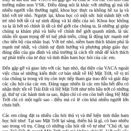
trường mầm non VSK. Điều đáng nói là khác với những gì mà rất
nhiều người vẫn thường nghĩ, khoa học thực ra không hề xa lạ và
khó với trẻ nhỏ. Ngược lại, khoa học có một sức hút mãnh liệt với
trẻ nhỏ bởi tất cả sự sinh động và kì diệu của nó. Khoa học không
xa lạ là bởi nó chính là tất cả thế giới của chúng ta, là những gì giúp
chúng ta khám phá và hiểu về chính thế giới quanh mình, là tác
nhân tối quan trọng để trí tuệ phát triển, cũng là động lực mạnh mẽ
cho tiến bộ của nhân loại. Với trẻ nhỏ, niềm ham thích khám phá là
mạnh mẽ nhất, và chính sự định hướng và phương pháp giáo dục
đúng đắn của gia đình và nhà trường là cách tốt nhất để kích thích
sự phát triển của tư duy và tinh thần ham học hỏi của các em.
Đến gặp gỡ và giao lưu với các bạn nhỏ, đại diện của VACA ngoài
việc chia sẻ những kiến thức cơ bản nhất về Hệ Mặt Trời, về vị trí
của chúng ta trong vũ trụ còn trực tiếp tham gia trao đổi và giải đáp
các câu hỏi của các em. Đáng ngạc nhiên là các em hầu hết đều có
nhận thức tốt về Trái Đất và Hệ Mặt Trời như trên bầu trời có những
gì, thứ tự các hành tinh ra sao, thậm chí có em còn biết rằng Hệ Mặt
Trời chỉ có một ngôi sao - điều mà có lẽ còn khá nhiều người lớn
chưa biết.
Các em cũng đặt ra nhiều câu hỏi thú vị và thể hiện tinh thần ham
học hỏi như: Tại sao Mặt Trời lại sáng, thiên hà là gì, có bao nhiêu
sao trong vũ trụ. Cũng có những câu hỏi rất vô tư như "Chú ơi, tại