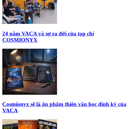
24 năm VACA và sự ra đời của tạp chí
COSMIONYX
Cosmionyx sẽ là ấn phẩm thiên văn học định kỳ của
VACA