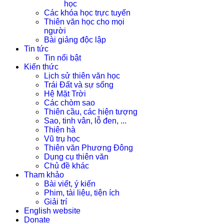
học
Các khóa học trực tuyến
Thiên văn học cho mọi
người
Bài giảng độc lập
Tin tức
Tin nổi bật
Kiến thức
Lịch sử thiên văn học
Trái Đất và sự sống
Hệ Mặt Trời
Các chòm sao
Thiên cầu, các hiện tượng
Sao, tinh vân, lỗ đen, ...
Thiên hà
Vũ trụ học
Thiên văn Phương Đông
Dụng cụ thiên văn
Chủ đề khác
Tham khảo
Bài viết, ý kiến
Phim, tài liệu, tiện ích
Giải trí
English website
Donate