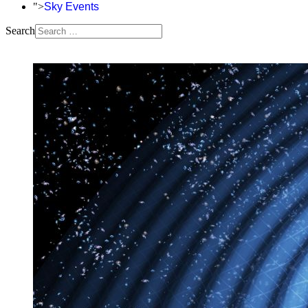
">
Sky Events
Search