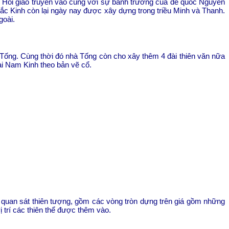
n Hồi giáo truyền vào cùng với sự bành trướng của đế quốc Nguyên
Bắc Kinh còn lại ngày nay được xây dựng trong triều Minh và Thanh.
goài.
 Tống. Cùng thời đó nhà Tống còn cho xây thêm 4 đài thiên văn nữa
ài Nam Kinh theo bản vẽ cổ.
o quan sát thiên tượng, gồm các vòng tròn dựng trên giá gồm những
ị trí các thiên thể được thêm vào.