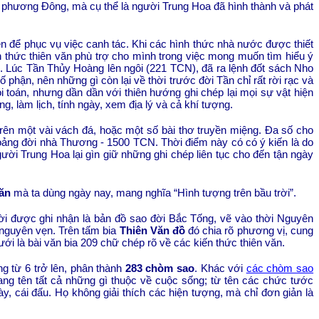
ời phương Đông, mà cụ thể là người Trung Hoa đã hình thành và phát
 để phục vụ việc canh tác. Khi các hình thức nhà nước được thiết
ến thức thiên văn phù trợ cho mình trong việc mong muốn tìm hiểu ý
. Lúc Tần Thủy Hoàng lên ngôi (221 TCN), đã ra lệnh đốt sách Nho
phận, nên những gì còn lại về thời trước đời Tần chỉ rất rời rạc và
 toán, nhưng dần dần với thiên hướng ghi chép lại mọi sự vật hiện
, làm lịch, tính ngày, xem địa lý và cả khí tượng.
rên một vài vách đá, hoặc một số bài thơ truyền miệng. Đa số cho
khoảng đời nhà Thương - 1500 TCN. Thời điểm này có có ý kiến là do
gười Trung Hoa lại gìn giữ những ghi chép liên tục cho đến tận ngày
ăn
mà ta dùng ngày nay, mang nghĩa “Hình tượng trên bầu trời”.
ời được ghi nhận là bản đồ sao đời Bắc Tống, vẽ vào thời Nguyên
 nguyên vẹn. Trên tấm bia
Thiên Văn đồ
đó chia rõ phương vị, cung
i là bài văn bia 209 chữ chép rõ về các kiến thức thiên văn.
g từ 6 trở lên, phân thành
283 chòm sao
. Khác với
các chòm sao
ng tên tất cả những gì thuộc về cuộc sống; từ tên các chức tước
ày, cái đấu. Họ không giải thích các hiện tượng, mà chỉ đơn giản là