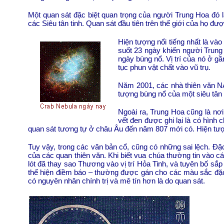
Một quan sát đặc biệt quan trọng của người Trung Hoa đó 
các Siêu tân tinh. Quan sát đầu tiên trên thế giới của họ đư
Hiện tượng nổi tiếng nhất là và
suốt 23 ngày khiến người Trung
ngày bùng nổ. Vị trí của nó ở g
tục phun vật chất vào vũ trụ.
Năm 2001, các nhà thiên văn NA
tượng bùng nổ của một siêu tân t
Ngoài ra, Trung Hoa cũng là nơi
vết đen được ghi lại là có hình
quan sát tương tự ở châu Âu đến năm 807 mới có. Hiện tượn
Tuy vậy, trong các văn bản cổ, cũng có những sai lệch. Đặ
của các quan thiên văn. Khi biết vua chúa thường tin vào c
lót đã thay sao Thương vào vị trí Hỏa Tinh, và tuyên bố sắ
thể hiện điềm báo – thường được gán cho các màu sắc đặc b
có nguyên nhân chính trị và mê tín hơn là do quan sát.