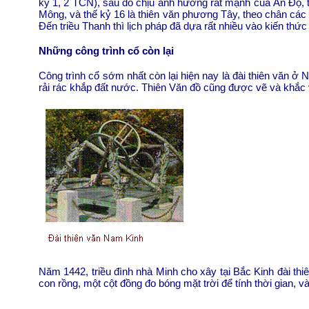
kỷ 1, 2 TCN), sau đó chịu ảnh hưởng rất mạnh của Ấn Độ, 
Mông, và thế kỷ 16 là thiên văn phương Tây, theo chân các 
Đến triều Thanh thì lịch pháp đã dựa rất nhiều vào kiến thứ
Những công trình cổ còn lại
Công trình cổ sớm nhất còn lại hiện nay là đài thiên văn 
rải rác khắp đất nước. Thiên Văn đồ cũng được vẽ và khắc v
Năm 1442, triều đình nhà Minh cho xây tại Bắc Kinh đài th
con rồng, một cột đồng đo bóng mặt trời để tính thời gian, v