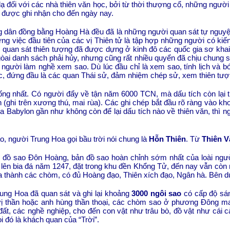
lạ đối với các nhà thiên văn học, bởi từ thời thượng cổ, những ngư
đã được ghi nhận cho đến ngày nay.
ng dân đồng bằng Hoàng Hà đều đã là những người quan sát tự nguyện
ững việc đầu tiên của các vị Thiên tử là tập hợp những người có ki
quan sát thiên tượng đã được dựng ở kinh đô các quốc gia sơ khai
òai danh sách phải hủy, nhưng cũng rất nhiều quyển đã chịu chung số 
ười làm nghề xem sao. Dù lúc đầu chỉ là xem sao, tính lịch và bói
c, đứng đầu là các quan Thái sử, đảm nhiệm chép sử, xem thiên tượng
ng nhất. Có người đẩy về tận năm 6000 TCN, mà dấu tích còn lại t
n (ghi trên xương thú, mai rùa). Các ghi chép bắt đầu rõ ràng vào 
óa
Babylon
gần như không còn để lại dấu tích nào về thiên văn, thì n
, người Trung Hoa gọi bầu trời nói chung là
Hỗn Thiên
. Từ
Thiên V
n đồ sao Đôn Hoàng, bản đồ sao hoàn chỉnh sớm nhất của loài ngư
 lên bia đá năm 1247, đặt trong khu đền Khổng Tử, đến nay vẫn còn
 thành các chòm, có đủ Hoàng đạo, Thiên xích đạo, Ngân hà. Bên dướ
rung Hoa đã quan sát và ghi lại khoảng
3000 ngôi sao
có cấp độ sán
vị thần hoặc anh hùng thần thoại, các chòm sao ở phương Đông ma
 đất, các nghề nghiệp, cho đến con vật như trâu bò, đồ vật như cái c
i đó là khách quan của “Trời”.