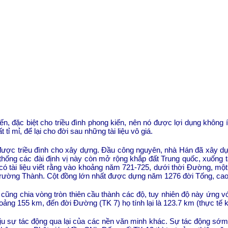
ến, đặc biệt cho triều đình phong kiến, nên nó được lợi dụng không 
tỉ mỉ, để lại cho đời sau những tài liệu vô giá.
 được triều đình cho xây dựng. Đầu công nguyên, nhà Hán đã xây dựn
 thống các đài định vị này còn mở rộng khắp đất Trung quốc, xuống
í có tài liệu viết rằng vào khoảng năm 721-725, dưới thời Đường, 
Trường Thành. Cột đồng lớn nhất được dựng năm 1276 đời Tống, cao
 cũng chia vòng tròn thiên cầu thành các độ, tuy nhiên độ này ứng 
hoảng 155 km, đến đời Đường (TK 7) họ tính lại là 123.7 km (thực tế
u sự tác động qua lại của các nền văn minh khác. Sự tác động sớm 