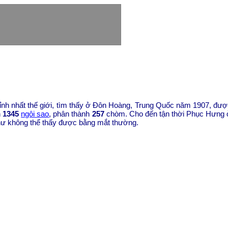
ỉnh nhất thế giới, tìm thấy ở Đôn Hoàng, Trung Quốc năm 1907, đ
n
1345
ngôi sao
, phân thành
257
chòm. Cho đến tận thời Phục Hưng ở
 như không thể thấy được bằng mắt thường.