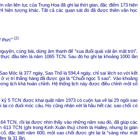
văn liên tục của Trung Hoa đã ghi lại thời gian, đặc điểm 173 hiện
 24 hiện tượng khác. Tất cả các quan sát đó đã được thiên văn học
(2)
t thực
”
 nguyện, cúng bái, dùng âm thanh để “xua đuổi quái vật ăn mặt trời”.
thực đầu tiên là năm 1065 TCN. Sau đó họ ghi lại khoảng 1000 lần
ao Mộc là 377 ngày, Sao Thổ là 594,4 ngày, chỉ sai lệch so với kết
 ở vị trí thẳng hàng đã được gọi là “Chuỗi ngọc 5 sao”. Vào khoảng
ơng lịch khá hoàn chỉnh. Hệ thống lịch này được điều chỉnh một số
 kỷ 5 TCN được khai quật năm 1973 có cuộn lụa vẽ lại 29 ngôi sao
i lại có đuôi móc câu. Họ cũng nhận xét là hầu hết các sao chổi có
4 TCN, rồi lại được nhìn thấy vào những năm sau đó, đã giúp các
 613 TCN (ghi trong Kinh Xuân thu) chính là Halley, nhưng bị gián
cổ, đặc biệt năm 600, một sao chổi được ghi lại là “sáng như mặt
ley là 31 lần.