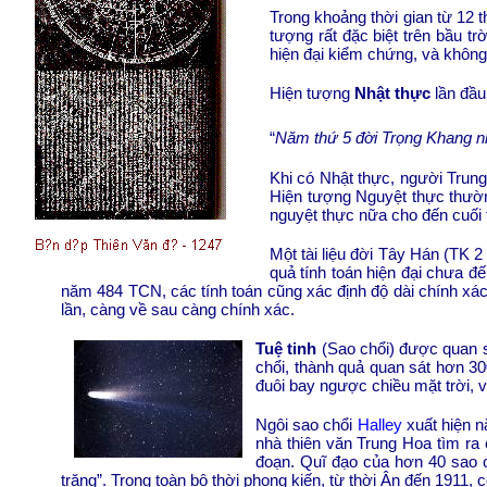
Trong khoảng thời gian từ 12 
tượng rất đặc biệt trên bầu t
hiện đại kiểm chứng, và không
Hiện tượng
Nhật thực
lần đầu
“
Năm thứ 5 đời Trọng Khang nh
Khi có Nhật thực, người Trung 
Hiện tượng Nguyệt thực thườn
nguyệt thực nữa cho đến cuối 
Một tài liệu đời Tây Hán (TK 
quả tính toán hiện đại chưa đ
năm 484 TCN, các tính toán cũng xác định độ dài chính xác
lần, càng về sau càng chính xác.
Tuệ tinh
(Sao chổi) được quan s
chổi, thành quả quan sát hơn 30
đuôi bay ngược chiều mặt trời, và
Ngôi sao chổi
Halley
xuất hiện n
nhà thiên văn Trung Hoa tìm ra 
đoạn. Quĩ đạo của hơn 40 sao c
trăng”. Trong toàn bộ thời phong kiến, từ thời Ân đến 1911, c