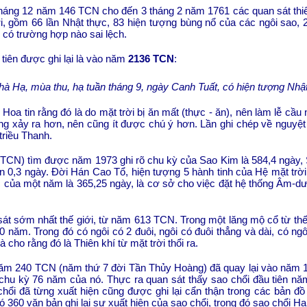
tháng 12 năm 146 TCN cho đến 3 tháng 2 năm 1761 các quan sát thiên 
rời, gồm 66 lần Nhật thực, 83 hiện tượng bùng nổ của các ngôi sao,
 có trường hợp nào sai lệch.
 tiên được ghi lại là vào năm
2136 TCN
:
à Hạ, mùa thu, hạ tuần tháng 9, ngày Canh Tuất, có hiện tượng Nhậ
Hoa tin rằng đó là do mặt trời bị ăn mất (thực - ăn), nên làm lễ cầu
g xảy ra hơn, nên cũng ít được chú ý hơn. Lần ghi chép về nguyệt 
triều Thanh.
2 TCN) tìm được năm 1973 ghi rõ chu kỳ của Sao Kim là 584,4 ngày, S
ến 0,3 ngày. Đời Hán Cao Tổ, hiện tượng 5 hành tinh của Hệ mặt trời
 của một năm là 365,25 ngày, là cơ sở cho việc đặt hệ thống Âm-dư
át sớm nhất thế giới, từ năm 613 TCN. Trong một lăng mộ cổ từ thế
0 năm. Trong đó có ngôi có 2 đuôi, ngôi có đuôi thẳng và dài, có ngô
 cho rằng đó là Thiên khí từ mặt trời thổi ra.
ăm 240 TCN (năm thứ 7 đời Tần Thủy Hoàng) đã quay lại vào năm 16
chu kỳ 76 năm của nó. Thực ra quan sát thấy sao chổi đầu tiên năm
hổi đã từng xuất hiện cũng được ghi lại cẩn thận trong các bản đồ 
ó 360 văn bản ghi lại sự xuất hiện của sao chổi, trong đó sao chổi Hal