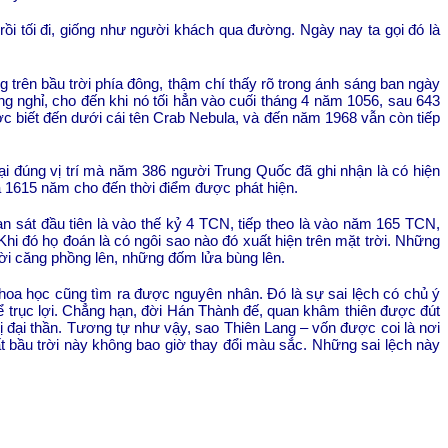
rồi tối đi, giống như người khách qua đường. Ngày nay ta gọi đó là
 trên bầu trời phía đông, thậm chí thấy rõ trong ánh sáng ban ngày
 nghỉ, cho đến khi nó tối hẳn vào cuối tháng 4 năm 1056, sau 643
ợc biết đến dưới cái tên Crab Nebula, và đến năm 1968 vẫn còn tiếp
i đúng vị trí mà năm 386 người Trung Quốc đã ghi nhận là có hiện
 là 1615 năm cho đến thời điểm được phát hiện.
an sát đầu tiên là vào thế kỷ 4 TCN, tiếp theo là vào năm 165 TCN,
Khi đó họ đoán là có ngôi sao nào đó xuất hiện trên mặt trời. Những
ời căng phồng lên, những đốm lửa bùng lên.
khoa học cũng tìm ra được nguyên nhân. Đó là sự sai lệch có chủ ý
để trục lợi. Chẳng hạn, đời Hán Thành đế, quan khâm thiên được đút
ị đại thần. Tương tự như vậy, sao Thiên Lang – vốn được coi là nơi
t bầu trời này không bao giờ thay đổi màu sắc. Những sai lệch này