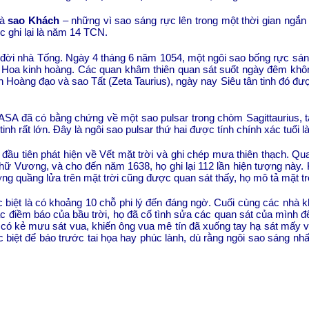
là
sao Khách
– những vì sao sáng rực lên trong một thời gian ngắn 
ợc ghi lại là năm 14 TCN.
o đời nhà Tống. Ngày 4 tháng 6 năm 1054, một ngôi sao bống rực sáng
 Hoa kinh hoàng. Các quan khâm thiên quan sát suốt ngày đêm không
ần Hoàng đạo và sao Tất (Zeta Taurius), ngày nay Siêu tân tinh đó đư
SA đã có bằng chứng về một sao pulsar trong chòm Sagittaurius, tạ
inh rất lớn. Đây là ngôi sao pulsar thứ hai được tính chính xác tuổi
 đầu tiên phát hiện về Vết mặt trời và ghi chép mưa thiên thạch. Qu
 chữ Vương, và cho đến năm 1638, họ ghi lại 112 lần hiện tượng này. 
g quầng lửa trên mặt trời cũng được quan sát thấy, họ mô tả mặt tr
c biệt là có khoảng 10 chỗ phi lý đến đáng ngờ. Cuối cùng các nhà 
ác điềm báo của bầu trời, họ đã cố tình sửa các quan sát của mình 
p có kẻ mưu sát vua, khiến ông vua mê tín đã xuống tay hạ sát mấy v
iệt để báo trước tai họa hay phúc lành, dù rằng ngôi sao sáng nhấ