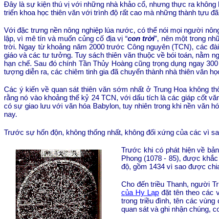
Đây là sự kiện thú vị với những nhà khảo cổ, nhưng thực ra không 
triển khoa học thiên văn với trình độ rất cao mà những thành tựu 
Với đặc trưng nền nông nghiệp lúa nước, có thể nói mọi người nô
lập, vì mê tín và muốn củng cố địa vị “
con trời
”, nên một trong nh
trời. Ngay từ khoảng năm 2000 trước Công nguyên (TCN), các đài 
giáo và các tư tưởng. Tuy sách thiên văn thuộc về bói toán, nằm ng
hạn chế. Sau đó chính Tần Thủy Hoàng cũng trọng dụng ngay 300 ng
tượng diễn ra, các chiêm tinh gia đã chuyển thành nhà thiên văn họ
Các ý kiến về quan sát thiên văn sớm nhất ở Trung Hoa không thố
rằng nó vào khoảng thế kỷ 24 TCN, với dấu tích là các giáp cốt vă
có sự giao lưu với văn hóa
Babylon
, tuy nhiên trong khi nền văn h
nay.
Trước sự hốn độn, không thống nhất, không đối xứng của các vì sao
Trước khi có phát hiện về bả
Phong (1078 - 85), được khắc
độ, gồm 1434 vì sao được chia
Cho đến triều Thanh, người T
của Hy Lạp
đặt tên theo các 
trong triều đình, tên các vùng
quan sát và ghi nhận chúng, co