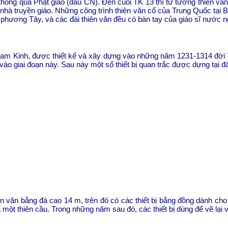
thông qua Phật giáo (đầu CN). Đến cuối TK 13 thì tư tưởng thiên vă
nhà truyền giáo. Những công trình thiên văn cổ của Trung Quốc tại 
c phương Tây, và các đài thiên văn đều có bàn tay của giáo sĩ nước n
ở Nam Kinh, được thiết kế và xây dựng vào những năm 1231-1314 đời
ào giai đoạn này. Sau này một số thiết bị quan trắc được dựng tại đ
iên văn bằng đá cao 14 m, trên đó có các thiết bị bằng đồng dành ch
à một thiên cầu. Trong những năm sau đó, các thiết bị dùng để vẽ lại v