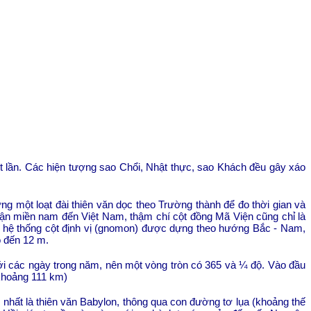
ít lần. Các hiện tượng sao Chổi, Nhật thực, sao Khách đều gây xáo
g một loạt đài thiên văn dọc theo Trường thành để đo thời gian và
 tận miền nam đến Việt Nam, thậm chí cột đồng Mã Viện cũng chỉ là
một hệ thống cột định vị (gnomon) được dựng theo hướng Bắc - Nam,
 đến 12 m.
với các ngày trong năm, nên một vòng tròn có 365 và ¼ độ. Vào đầu
 khoảng 111 km)
nhất là thiên văn
Babylon
, thông qua con đường tơ lụa (khoảng thế