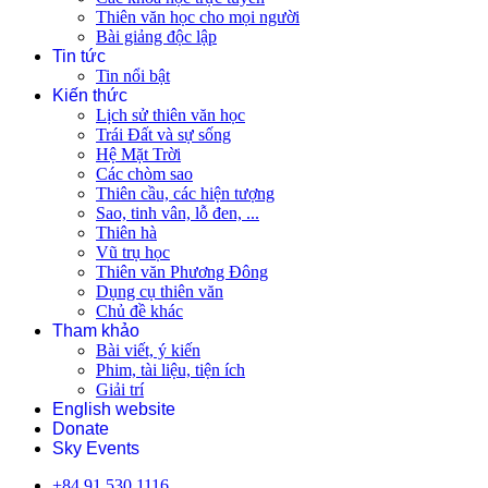
Thiên văn học cho mọi người
Bài giảng độc lập
Tin tức
Tin nổi bật
Kiến thức
Lịch sử thiên văn học
Trái Đất và sự sống
Hệ Mặt Trời
Các chòm sao
Thiên cầu, các hiện tượng
Sao, tinh vân, lỗ đen, ...
Thiên hà
Vũ trụ học
Thiên văn Phương Đông
Dụng cụ thiên văn
Chủ đề khác
Tham khảo
Bài viết, ý kiến
Phim, tài liệu, tiện ích
Giải trí
English website
Donate
Sky Events
+84 91 530 1116