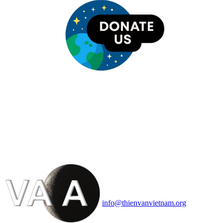
HỘI THIÊN
VĂN VÀ VŨ TRỤ
HỌC VIỆT NAM
Vietnam Astronomy and
Cosmology Association (VACA)
Văn phòng: 90b Khương Đình,
quận Thanh Xuân, Hà Nội
Điện thoại: 091.530.1116; Email:
info@thienvanvietnam.org
Mọi bài viết tại đây thuộc bản