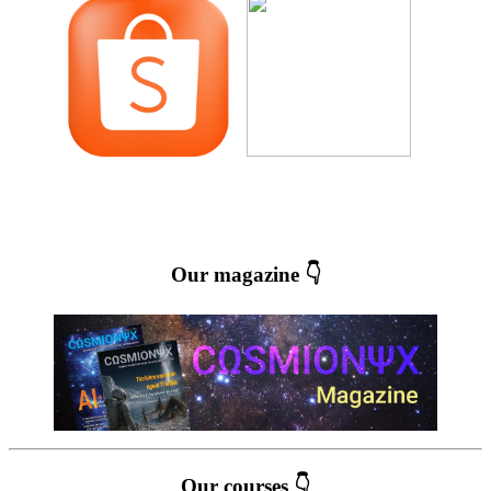
Our magazine 👇
Our courses 👇