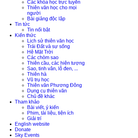
Các khóa học trực tuyến
Thiên văn học cho mọi
người
Bài giảng độc lập
Tin tức
Tin nổi bật
Kiến thức
Lịch sử thiên văn học
Trái Đất và sự sống
Hệ Mặt Trời
Các chòm sao
Thiên cầu, các hiện tượng
Sao, tinh vân, lỗ đen, ...
Thiên hà
Vũ trụ học
Thiên văn Phương Đông
Dụng cụ thiên văn
Chủ đề khác
Tham khảo
Bài viết, ý kiến
Phim, tài liệu, tiện ích
Giải trí
English website
Donate
Sky Events