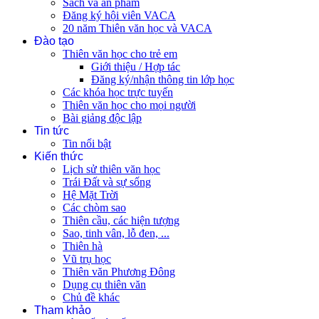
Sách và ấn phẩm
Đăng ký hội viên VACA
20 năm Thiên văn học và VACA
Đào tạo
Thiên văn học cho trẻ em
Giới thiệu / Hợp tác
Đăng ký/nhận thông tin lớp học
Các khóa học trực tuyến
Thiên văn học cho mọi người
Bài giảng độc lập
Tin tức
Tin nổi bật
Kiến thức
Lịch sử thiên văn học
Trái Đất và sự sống
Hệ Mặt Trời
Các chòm sao
Thiên cầu, các hiện tượng
Sao, tinh vân, lỗ đen, ...
Thiên hà
Vũ trụ học
Thiên văn Phương Đông
Dụng cụ thiên văn
Chủ đề khác
Tham khảo