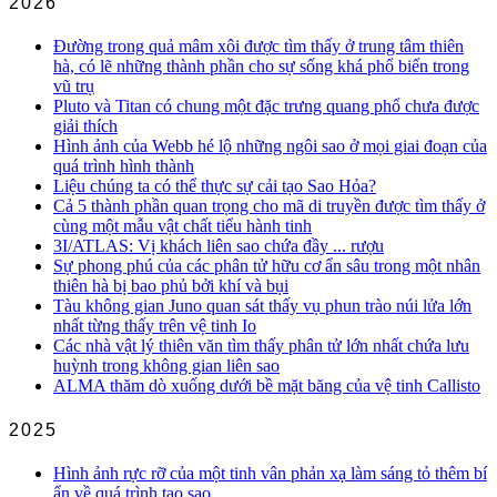
2026
Đường trong quả mâm xôi được tìm thấy ở trung tâm thiên
hà, có lẽ những thành phần cho sự sống khá phổ biến trong
vũ trụ
Pluto và Titan có chung một đặc trưng quang phổ chưa được
giải thích
Hình ảnh của Webb hé lộ những ngôi sao ở mọi giai đoạn của
quá trình hình thành
Liệu chúng ta có thể thực sự cải tạo Sao Hỏa?
Cả 5 thành phần quan trọng cho mã di truyền được tìm thấy ở
cùng một mẫu vật chất tiểu hành tinh
3I/ATLAS: Vị khách liên sao chứa đầy ... rượu
Sự phong phú của các phân tử hữu cơ ẩn sâu trong một nhân
thiên hà bị bao phủ bởi khí và bụi
Tàu không gian Juno quan sát thấy vụ phun trào núi lửa lớn
nhất từng thấy trên vệ tinh Io
Các nhà vật lý thiên văn tìm thấy phân tử lớn nhất chứa lưu
huỳnh trong không gian liên sao
ALMA thăm dò xuống dưới bề mặt băng của vệ tinh Callisto
2025
Hình ảnh rực rỡ của một tinh vân phản xạ làm sáng tỏ thêm bí
ẩn về quá trình tạo sao