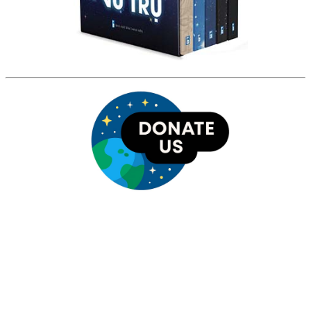
HỘI THIÊN
VĂN VÀ VŨ TRỤ
HỌC VIỆT NAM