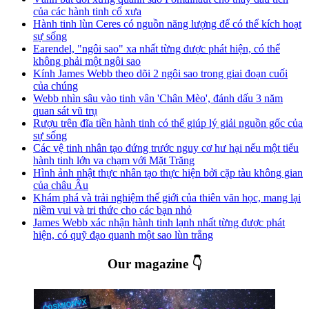
của các hành tinh cổ xưa
Hành tinh lùn Ceres có nguồn năng lượng để có thể kích hoạt
sự sống
Earendel, "ngôi sao" xa nhất từng được phát hiện, có thể
không phải một ngôi sao
Kính James Webb theo dõi 2 ngôi sao trong giai đoạn cuối
của chúng
Webb nhìn sâu vào tinh vân 'Chân Mèo', đánh dấu 3 năm
quan sát vũ trụ
Rượu trên đĩa tiền hành tinh có thể giúp lý giải nguồn gốc của
sự sống
Các vệ tinh nhân tạo đứng trước nguy cơ hư hại nếu một tiểu
hành tinh lớn va chạm với Mặt Trăng
Hình ảnh nhật thực nhân tạo thực hiện bởi cặp tàu không gian
của châu Âu
Khám phá và trải nghiệm thế giới của thiên văn học, mang lại
niềm vui và tri thức cho các bạn nhỏ
James Webb xác nhận hành tinh lạnh nhất từng được phát
hiện, có quỹ đạo quanh một sao lùn trắng
Our magazine 👇