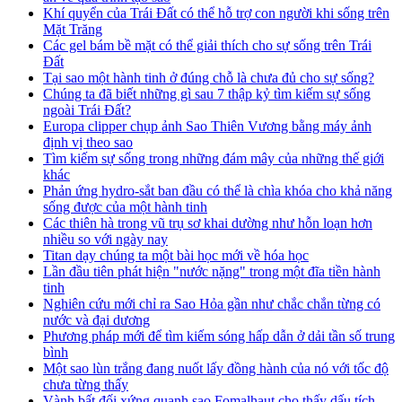
Khí quyển của Trái Đất có thể hỗ trợ con người khi sống trên
Mặt Trăng
Các gel bám bề mặt có thể giải thích cho sự sống trên Trái
Đất
Tại sao một hành tinh ở đúng chỗ là chưa đủ cho sự sống?
Chúng ta đã biết những gì sau 7 thập kỷ tìm kiếm sự sống
ngoài Trái Đất?
Europa clipper chụp ảnh Sao Thiên Vương bằng máy ảnh
định vị theo sao
Tìm kiếm sự sống trong những đám mây của những thế giới
khác
Phản ứng hydro-sắt ban đầu có thể là chìa khóa cho khả năng
sống được của một hành tinh
Các thiên hà trong vũ trụ sơ khai dường như hỗn loạn hơn
nhiều so với ngày nay
Titan dạy chúng ta một bài học mới về hóa học
Lần đầu tiên phát hiện "nước nặng" trong một đĩa tiền hành
tinh
Nghiên cứu mới chỉ ra Sao Hỏa gần như chắc chắn từng có
nước và đại dương
Phương pháp mới để tìm kiếm sóng hấp dẫn ở dải tần số trung
bình
Một sao lùn trắng đang nuốt lấy đồng hành của nó với tốc độ
chưa từng thấy
Vành bất đối xứng quanh sao Fomalhaut cho thấy dấu tích