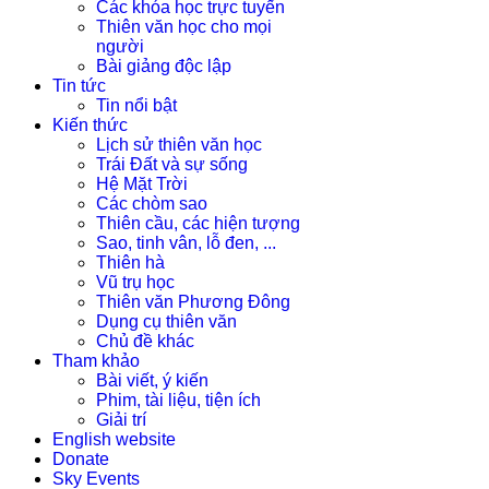
Các khóa học trực tuyến
Thiên văn học cho mọi
người
Bài giảng độc lập
Tin tức
Tin nổi bật
Kiến thức
Lịch sử thiên văn học
Trái Đất và sự sống
Hệ Mặt Trời
Các chòm sao
Thiên cầu, các hiện tượng
Sao, tinh vân, lỗ đen, ...
Thiên hà
Vũ trụ học
Thiên văn Phương Đông
Dụng cụ thiên văn
Chủ đề khác
Tham khảo
Bài viết, ý kiến
Phim, tài liệu, tiện ích
Giải trí
English website
Donate
Sky Events