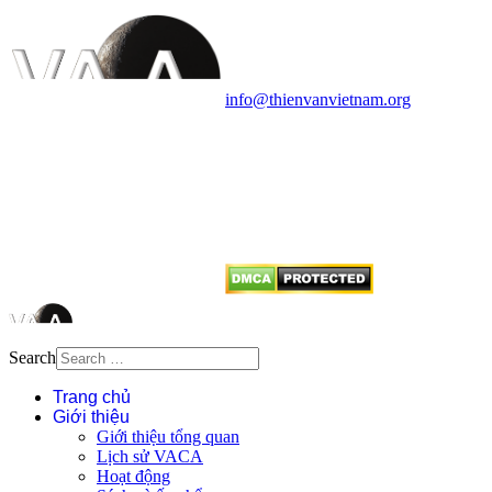
Vietnam Astronomy and
Cosmology Association (VACA)
Văn phòng: 90b Khương Đình,
quận Thanh Xuân, Hà Nội
Điện thoại: 091.530.1116; Email:
info@thienvanvietnam.org
Mọi bài viết tại đây thuộc bản
quyền của VACA, vui lòng ghi rõ
tên tác giả và nguồn trích
dẫn
Thienvanvietnam.org
khi quý
vị tái sử dụng bất cứ nội dung nào
từ website này.
Search
Trang chủ
Giới thiệu
Giới thiệu tổng quan
Lịch sử VACA
Hoạt động