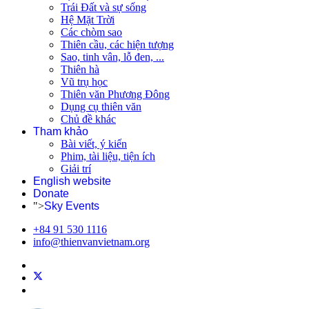
Trái Đất và sự sống
Hệ Mặt Trời
Các chòm sao
Thiên cầu, các hiện tượng
Sao, tinh vân, lỗ đen, ...
Thiên hà
Vũ trụ học
Thiên văn Phương Đông
Dụng cụ thiên văn
Chủ đề khác
Tham khảo
Bài viết, ý kiến
Phim, tài liệu, tiện ích
Giải trí
English website
Donate
">
Sky Events
+84 91 530 1116
info@thienvanvietnam.org