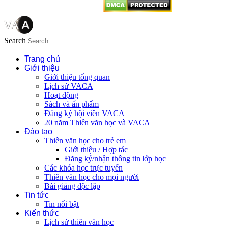
Search
Trang chủ
Giới thiệu
Giới thiệu tổng quan
Lịch sử VACA
Hoạt động
Sách và ấn phẩm
Đăng ký hội viên VACA
20 năm Thiên văn học và VACA
Đào tạo
Thiên văn học cho trẻ em
Giới thiệu / Hợp tác
Đăng ký/nhận thông tin lớp học
Các khóa học trực tuyến
Thiên văn học cho mọi người
Bài giảng độc lập
Tin tức
Tin nổi bật
Kiến thức
Lịch sử thiên văn học