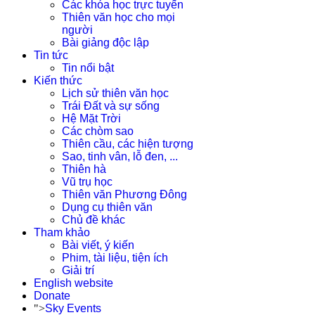
Các khóa học trực tuyến
Thiên văn học cho mọi
người
Bài giảng độc lập
Tin tức
Tin nổi bật
Kiến thức
Lịch sử thiên văn học
Trái Đất và sự sống
Hệ Mặt Trời
Các chòm sao
Thiên cầu, các hiện tượng
Sao, tinh vân, lỗ đen, ...
Thiên hà
Vũ trụ học
Thiên văn Phương Đông
Dụng cụ thiên văn
Chủ đề khác
Tham khảo
Bài viết, ý kiến
Phim, tài liệu, tiện ích
Giải trí
English website
Donate
">
Sky Events