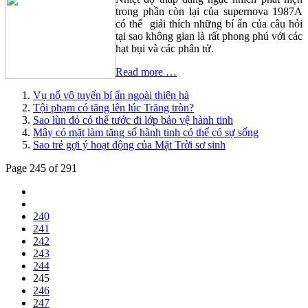
trong phần còn lại của supernova 1987A
có thể giải thích những bí ẩn của câu hỏi
tại sao không gian là rất phong phú với các
hạt bụi và các phân tử.
Read more …
Vụ nổ vô tuyến bí ẩn ngoài thiên hà
Tội phạm có tăng lên lúc Trăng tròn?
Sao lùn đỏ có thể tước đi lớp bảo vệ hành tinh
Mây có mặt làm tăng số hành tinh có thể có sự sống
Sao trẻ gợi ý hoạt động của Mặt Trời sơ sinh
Page 245 of 291
240
241
242
243
244
245
246
247