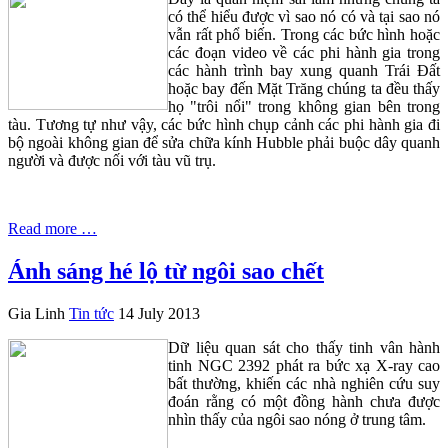
có thể hiểu được vì sao nó có và tại sao nó
vẫn rất phổ biến. Trong các bức hình hoặc
các đoạn video về các phi hành gia trong
các hành trình bay xung quanh Trái Đất
hoặc bay đến Mặt Trăng chúng ta đều thấy
họ "trôi nổi" trong không gian bên trong
tàu. Tương tự như vậy, các bức hình chụp cảnh các phi hành gia đi
bộ ngoài không gian để sửa chữa kính Hubble phải buộc dây quanh
người và được nối với tàu vũ trụ.
Read more …
Ánh sáng hé lộ từ ngôi sao chết
Gia Linh
Tin tức
14 July 2013
Dữ liệu quan sát cho thấy tinh vân hành
tinh NGC 2392 phát ra bức xạ X-ray cao
bất thường, khiến các nhà nghiên cứu suy
đoán rằng có một đồng hành chưa được
nhìn thấy của ngôi sao nóng ở trung tâm.