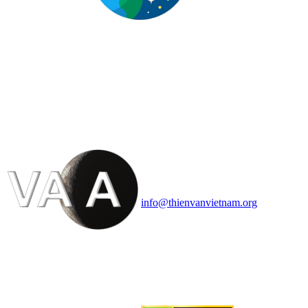
HỘI THIÊN
VĂN VÀ VŨ TRỤ
HỌC VIỆT NAM
Vietnam Astronomy and
Cosmology Association (VACA)
Văn phòng: 90b Khương Đình,
quận Thanh Xuân, Hà Nội
Điện thoại: 091.530.1116; Email:
info@thienvanvietnam.org
Mọi bài viết tại đây thuộc bản
quyền của VACA, vui lòng ghi rõ
tên tác giả và nguồn trích
dẫn
Thienvanvietnam.org
khi quý
vị tái sử dụng bất cứ nội dung nào
từ website này.