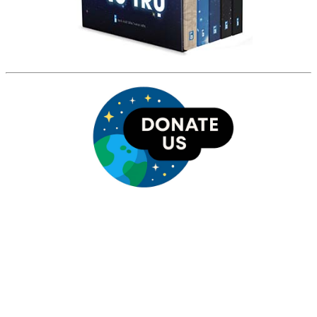
HỘI THIÊN
VĂN VÀ VŨ TRỤ
HỌC VIỆT NAM
Vietnam Astronomy and