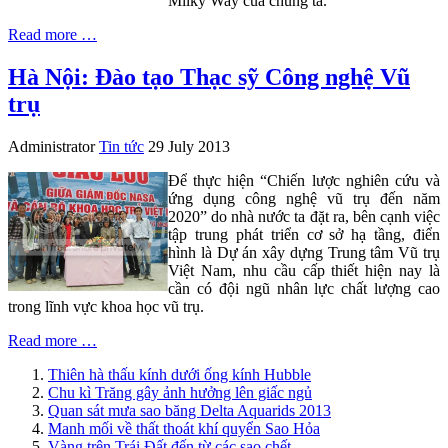
Milky Way của chúng ta.
Read more …
Hà Nội: Đào tạo Thạc sỹ Công nghệ Vũ
trụ
Administrator
Tin tức
29 July 2013
Để thực hiện “Chiến lược nghiên cứu và
ứng dụng công nghệ vũ trụ đến năm
2020” do nhà nước ta đặt ra, bên cạnh việc
tập trung phát triển cơ sở hạ tầng, điển
hình là Dự án xây dựng Trung tâm Vũ trụ
Việt Nam, nhu cầu cấp thiết hiện nay là
cần có đội ngũ nhân lực chất lượng cao
trong lĩnh vực khoa học vũ trụ.
Read more …
Thiên hà thấu kính dưới ống kính Hubble
Chu kì Trăng gây ảnh hưởng lên giấc ngủ
Quan sát mưa sao băng Delta Aquarids 2013
Manh mối về thất thoát khí quyển Sao Hỏa
Vàng trên Trái Đất đến từ các sao chết