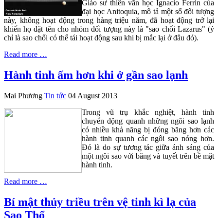
Giáo sư thiên văn học Ignacio Ferrin của
đại học Anitoquia, mô tả một số đối tượng
này, không hoạt động trong hàng triệu năm, đã hoạt động trở lại
khiến họ đặt tên cho nhóm đối tượng này là "sao chổi Lazarus" (ý
chỉ là sao chổi có thể tái hoạt động sau khi bị mắc lại ở đâu đó).
Read more …
Hành tinh ấm hơn khi ở gần sao lạnh
Mai Phương
Tin tức
04 August 2013
Trong vũ trụ khắc nghiệt, hành tinh
chuyển động quanh những ngôi sao lạnh
có nhiều khả năng bị đóng băng hơn các
hành tinh quanh các ngôi sao nóng hơn.
Đó là do sự tương tác giữa ánh sáng của
một ngôi sao với băng và tuyết trên bề mặt
hành tinh.
Read more …
Bí mật thủy triều trên vệ tinh kì lạ của
Sao Thổ