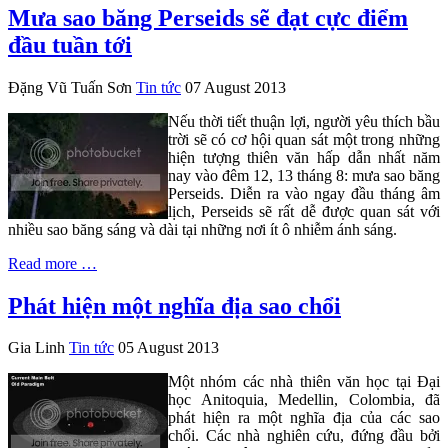
Mưa sao băng Perseids sẽ đạt cực điểm
đầu tuần tới
Đặng Vũ Tuấn Sơn
Tin tức
07 August 2013
Nếu thời tiết thuận lợi, người yêu thích bầu
trời sẽ có cơ hội quan sát một trong những
hiện tượng thiên văn hấp dẫn nhất năm
nay vào đêm 12, 13 tháng 8: mưa sao băng
Perseids. Diễn ra vào ngay đầu tháng âm
lịch, Perseids sẽ rất dễ được quan sát với
nhiều sao băng sáng và dài tại những nơi ít ô nhiễm ánh sáng.
Read more …
Phát hiện một nghĩa địa sao chổi
Gia Linh
Tin tức
05 August 2013
Một nhóm các nhà thiên văn học tại Đại
học Anitoquia, Medellin, Colombia, đã
phát hiện ra một nghĩa địa của các sao
chổi. Các nhà nghiên cứu, đứng đầu bởi