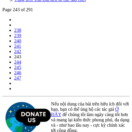
Page 243 of 291
238
239
240
241
242
243
244
245
246
247
Nếu nội dung của bài trên hữu ích đối với
bạn, bạn có thể ủng hộ các tác giả
Ở
ĐÂY
để chúng tôi làm ngày càng tốt hơn
và mang lại kiến thức phong phú, đa dạng
và - như bao lâu nay - cực kỳ chính xác
tới cộng đồng.