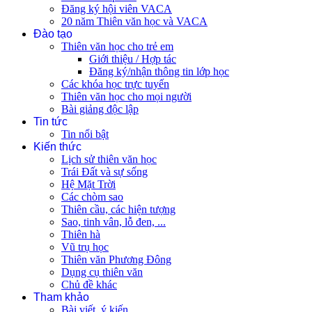
Đăng ký hội viên VACA
20 năm Thiên văn học và VACA
Đào tạo
Thiên văn học cho trẻ em
Giới thiệu / Hợp tác
Đăng ký/nhận thông tin lớp học
Các khóa học trực tuyến
Thiên văn học cho mọi người
Bài giảng độc lập
Tin tức
Tin nổi bật
Kiến thức
Lịch sử thiên văn học
Trái Đất và sự sống
Hệ Mặt Trời
Các chòm sao
Thiên cầu, các hiện tượng
Sao, tinh vân, lỗ đen, ...
Thiên hà
Vũ trụ học
Thiên văn Phương Đông
Dụng cụ thiên văn
Chủ đề khác
Tham khảo
Bài viết, ý kiến