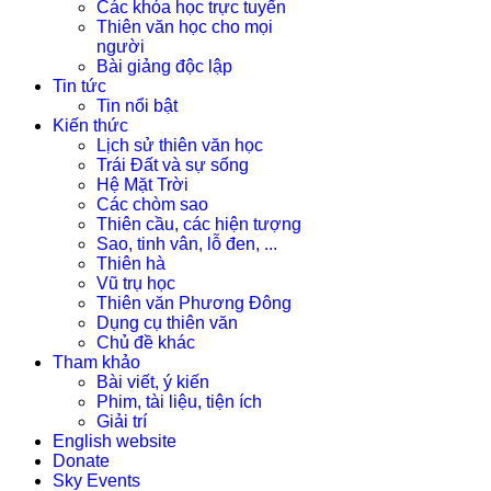
Các khóa học trực tuyến
Thiên văn học cho mọi
người
Bài giảng độc lập
Tin tức
Tin nổi bật
Kiến thức
Lịch sử thiên văn học
Trái Đất và sự sống
Hệ Mặt Trời
Các chòm sao
Thiên cầu, các hiện tượng
Sao, tinh vân, lỗ đen, ...
Thiên hà
Vũ trụ học
Thiên văn Phương Đông
Dụng cụ thiên văn
Chủ đề khác
Tham khảo
Bài viết, ý kiến
Phim, tài liệu, tiện ích
Giải trí
English website
Donate
Sky Events