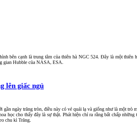
hình bên cạnh là trung tâm của thiên hà NGC 524. Đây là một thiên hà
ông gian Hubble của NASA, ESA.
g lên giấc ngủ
i gần ngày trăng tròn, điều này có vẻ quái lạ và giống như là một trò
oa học cho thấy đây là sự thật. Phát hiện chỉ ra rằng bất chấp những 
eo chu kì Trăng.