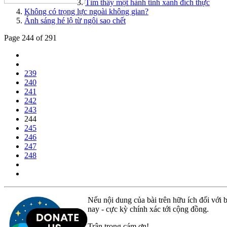
Tìm thấy một hành tinh xanh đích thực
Không có trọng lực ngoài không gian?
Ánh sáng hé lộ từ ngôi sao chết
Page 244 of 291
239
240
241
242
243
244
245
246
247
248
Nếu nội dung của bài trên hữu ích đối với b
nay - cực kỳ chính xác tới cộng đồng.
Trân trọng cám ơn!