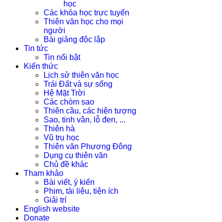
học
Các khóa học trực tuyến
Thiên văn học cho mọi
người
Bài giảng độc lập
Tin tức
Tin nổi bật
Kiến thức
Lịch sử thiên văn học
Trái Đất và sự sống
Hệ Mặt Trời
Các chòm sao
Thiên cầu, các hiện tượng
Sao, tinh vân, lỗ đen, ...
Thiên hà
Vũ trụ học
Thiên văn Phương Đông
Dụng cụ thiên văn
Chủ đề khác
Tham khảo
Bài viết, ý kiến
Phim, tài liệu, tiện ích
Giải trí
English website
Donate