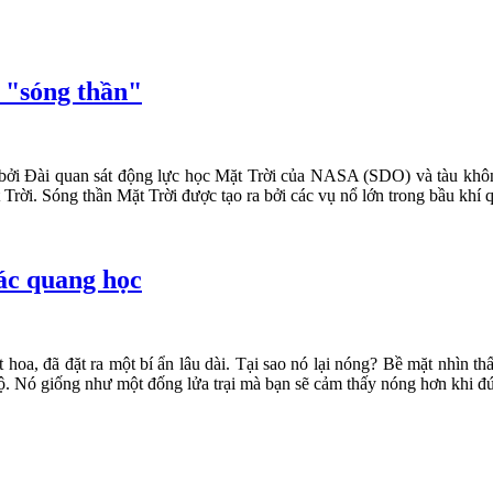
 "sóng thần"
 bởi Đài quan sát động lực học Mặt Trời của NASA (SDO) và tàu khô
t Trời. Sóng thần Mặt Trời được tạo ra bởi các vụ nổ lớn trong bầu khí
ác quang học
 hoa, đã đặt ra một bí ẩn lâu dài. Tại sao nó lại nóng? Bề mặt nhìn 
độ. Nó giống như một đống lửa trại mà bạn sẽ cảm thấy nóng hơn khi đứ