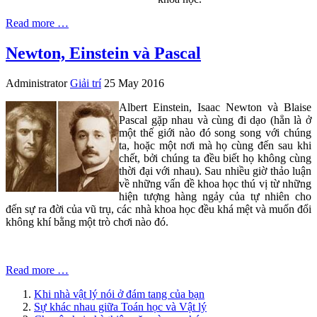
Read more …
Newton, Einstein và Pascal
Administrator
Giải trí
25 May 2016
Albert Einstein, Isaac Newton và Blaise
Pascal gặp nhau và cùng đi dạo (hẳn là ở
một thế giới nào đó song song với chúng
ta, hoặc một nơi mà họ cùng đến sau khi
chết, bởi chúng ta đều biết họ không cùng
thời đại với nhau). Sau nhiều giờ thảo luận
về những vấn đề khoa học thú vị từ những
hiện tượng hàng ngảy của tự nhiên cho
đến sự ra đời của vũ trụ, các nhà khoa học đều khá mệt và muốn đổi
không khí bằng một trò chơi nào đó.
Read more …
Khi nhà vật lý nói ở đám tang của bạn
Sự khác nhau giữa Toán học và Vật lý