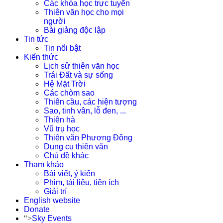
Các khóa học trực tuyến
Thiên văn học cho mọi
người
Bài giảng độc lập
Tin tức
Tin nổi bật
Kiến thức
Lịch sử thiên văn học
Trái Đất và sự sống
Hệ Mặt Trời
Các chòm sao
Thiên cầu, các hiện tượng
Sao, tinh vân, lỗ đen, ...
Thiên hà
Vũ trụ học
Thiên văn Phương Đông
Dụng cụ thiên văn
Chủ đề khác
Tham khảo
Bài viết, ý kiến
Phim, tài liệu, tiện ích
Giải trí
English website
Donate
">
Sky Events