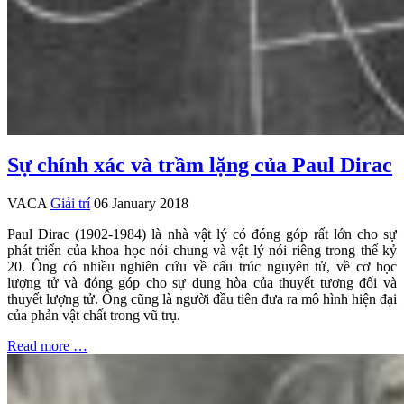
Sự chính xác và trầm lặng của Paul Dirac
VACA
Giải trí
06 January 2018
Paul Dirac (1902-1984) là nhà vật lý có đóng góp rất lớn cho sự
phát triển của khoa học nói chung và vật lý nói riêng trong thế kỷ
20. Ông có nhiều nghiên cứu về cấu trúc nguyên tử, về cơ học
lượng tử và đóng góp cho sự dung hòa của thuyết tương đối và
thuyết lượng tử. Ông cũng là người đầu tiên đưa ra mô hình hiện đại
của phản vật chất trong vũ trụ.
Read more …