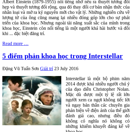
Albert Einstein (1879-1955) nổi tiếng nhờ nêu ra thuyết tương đối
hẹp và thuyết tương đối rộng, qua đó thay đổi cơ bản nhận thức của
nhân loại và mở ra kỷ nguyên mới cho vật lý. Những nghiên cứu về
lượng tử của ông cũng mang lại nhiều đóng góp lớn cho sự phát
triển của khoa học. Nhưng ngoài tài năng xuất sắc của mình trong
khoa học, Einstein còn nổi tiếng là một người khá hài hước và đôi
khi ... đặc biệt đãng trí.
Read more …
5 điểm phản khoa học trong Interstellar
Đặng Vũ Tuấn Sơn
Giải trí
23 July 2016
Interstellar là một bộ phim năm
2014 được khá nhiều người chú ý
của đạo diễn Christopher Nolan.
Mặc dù được một tỷ lệ rất lớn
người xem ca ngợi không tiếc lời
và ngay bản thân các chuyên gia
phản biện về điện ảnh của thế giới
đánh giá cao, nhưng điều đó
không có nghĩa nó không có
những khiếm khuyết đáng kể về
khoa học.