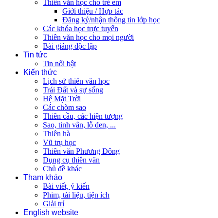
Thiên văn học cho trẻ em
Giới thiệu / Hợp tác
Đăng ký/nhận thông tin lớp học
Các khóa học trực tuyến
Thiên văn học cho mọi người
Bài giảng độc lập
Tin tức
Tin nổi bật
Kiến thức
Lịch sử thiên văn học
Trái Đất và sự sống
Hệ Mặt Trời
Các chòm sao
Thiên cầu, các hiện tượng
Sao, tinh vân, lỗ đen, ...
Thiên hà
Vũ trụ học
Thiên văn Phương Đông
Dụng cụ thiên văn
Chủ đề khác
Tham khảo
Bài viết, ý kiến
Phim, tài liệu, tiện ích
Giải trí
English website