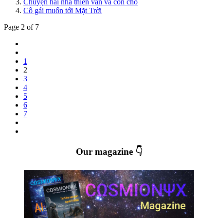
Chuyện hai nhà thiên văn và con chó
Cô gái muốn tới Mặt Trời
Page 2 of 7
1
2
3
4
5
6
7
Our magazine 👇