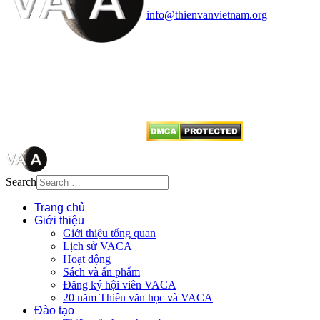
Điện thoại: 091.530.1116; Email:
info@thienvanvietnam.org
Mọi bài viết tại đây thuộc bản
quyền của VACA, vui lòng ghi rõ
tên tác giả và nguồn trích
dẫn
Thienvanvietnam.org
khi quý
vị tái sử dụng bất cứ nội dung nào
từ website này.
Search
Trang chủ
Giới thiệu
Giới thiệu tổng quan
Lịch sử VACA
Hoạt động
Sách và ấn phẩm
Đăng ký hội viên VACA
20 năm Thiên văn học và VACA
Đào tạo