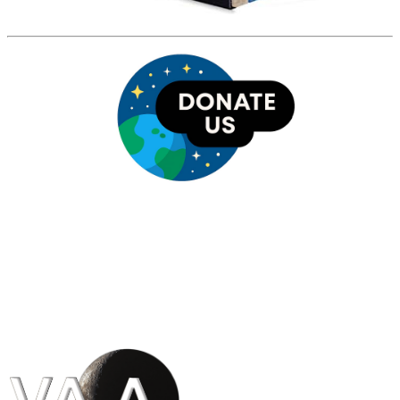
HỘI THIÊN
VĂN VÀ VŨ TRỤ
HỌC VIỆT NAM
Vietnam Astronomy and
Cosmology Association (VACA)
Văn phòng: 90b Khương Đình,
quận Thanh Xuân, Hà Nội