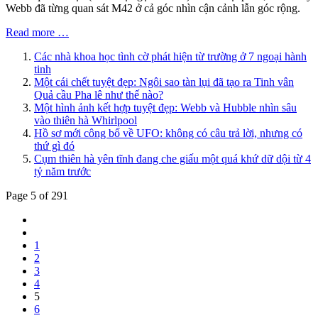
Webb đã từng quan sát M42 ở cả góc nhìn cận cảnh lẫn góc rộng.
Read more …
Các nhà khoa học tình cờ phát hiện từ trường ở 7 ngoại hành
tinh
Một cái chết tuyệt đẹp: Ngôi sao tàn lụi đã tạo ra Tinh vân
Quả cầu Pha lê như thế nào?
Một hình ảnh kết hợp tuyệt đẹp: Webb và Hubble nhìn sâu
vào thiên hà Whirlpool
Hồ sơ mới công bố về UFO: không có câu trả lời, nhưng có
thứ gì đó
Cụm thiên hà yên tĩnh đang che giấu một quá khứ dữ dội từ 4
tỷ năm trước
Page 5 of 291
1
2
3
4
5
6