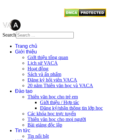
từ website này.
Search
Trang chủ
Giới thiệu
Giới thiệu tổng quan
Lịch sử VACA
Hoạt động
Sách và ấn phẩm
Đăng ký hội viên VACA
20 năm Thiên văn học và VACA
Đào tạo
Thiên văn học cho trẻ em
Giới thiệu / Hợp tác
Đăng ký/nhận thông tin lớp học
Các khóa học trực tuyến
Thiên văn học cho mọi người
Bài giảng độc lập
Tin tức
Tin nổi bật