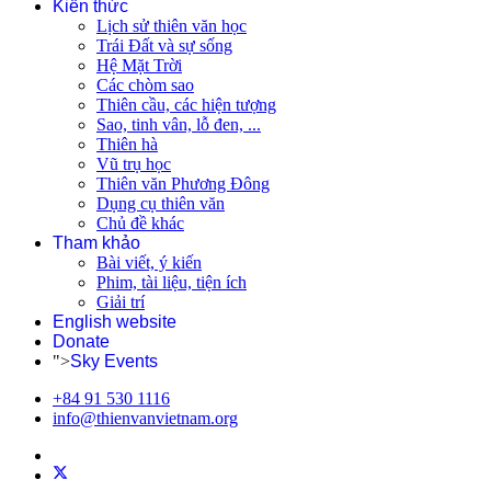
Kiến thức
Lịch sử thiên văn học
Trái Đất và sự sống
Hệ Mặt Trời
Các chòm sao
Thiên cầu, các hiện tượng
Sao, tinh vân, lỗ đen, ...
Thiên hà
Vũ trụ học
Thiên văn Phương Đông
Dụng cụ thiên văn
Chủ đề khác
Tham khảo
Bài viết, ý kiến
Phim, tài liệu, tiện ích
Giải trí
English website
Donate
">
Sky Events
+84 91 530 1116
info@thienvanvietnam.org