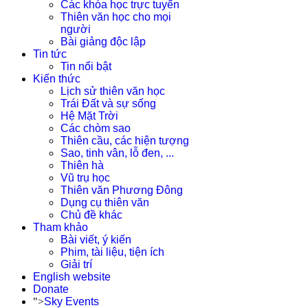
Các khóa học trực tuyến
Thiên văn học cho mọi
người
Bài giảng độc lập
Tin tức
Tin nổi bật
Kiến thức
Lịch sử thiên văn học
Trái Đất và sự sống
Hệ Mặt Trời
Các chòm sao
Thiên cầu, các hiện tượng
Sao, tinh vân, lỗ đen, ...
Thiên hà
Vũ trụ học
Thiên văn Phương Đông
Dụng cụ thiên văn
Chủ đề khác
Tham khảo
Bài viết, ý kiến
Phim, tài liệu, tiện ích
Giải trí
English website
Donate
">
Sky Events