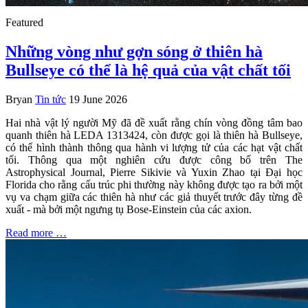
Featured
Những vòng như gợn sóng ở thiên hà
Bullseye có thể là hệ quả của vật chất tối
Bryan
Tin tức
19 June 2026
Hai nhà vật lý người Mỹ đã đề xuất rằng chín vòng đồng tâm bao
quanh thiên hà LEDA 1313424, còn được gọi là thiên hà Bullseye,
có thể hình thành thông qua hành vi lượng tử của các hạt vật chất
tối. Thông qua một nghiên cứu được công bố trên The
Astrophysical Journal, Pierre Sikivie và Yuxin Zhao tại Đại học
Florida cho rằng cấu trúc phi thường này không được tạo ra bởi một
vụ va chạm giữa các thiên hà như các giả thuyết trước đây từng đề
xuất - mà bởi một ngưng tụ Bose-Einstein của các axion.
Read more …