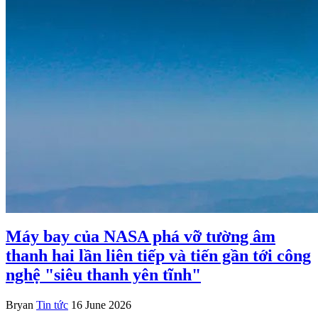
Máy bay của NASA phá vỡ tường âm
thanh hai lần liên tiếp và tiến gần tới công
nghệ "siêu thanh yên tĩnh"
Bryan
Tin tức
16 June 2026