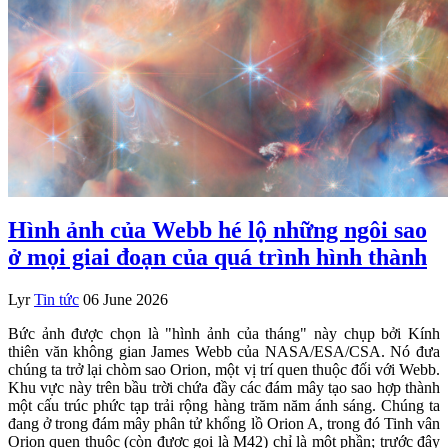
Hình ảnh của Webb hé lộ những ngôi sao
ở mọi giai đoạn của quá trình hình thành
Lyr
Tin tức
06 June 2026
Bức ảnh được chọn là "hình ảnh của tháng" này chụp bởi Kính
thiên văn không gian James Webb của NASA/ESA/CSA. Nó đưa
chúng ta trở lại chòm sao Orion, một vị trí quen thuộc đối với Webb.
Khu vực này trên bầu trời chứa đầy các đám mây tạo sao hợp thành
một cấu trúc phức tạp trải rộng hàng trăm năm ánh sáng. Chúng ta
đang ở trong đám mây phân tử khổng lồ Orion A, trong đó Tinh vân
Orion quen thuộc (còn được gọi là M42) chỉ là một phần; trước đây