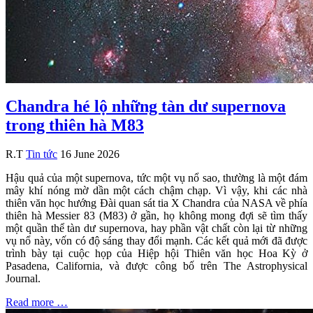
Chandra hé lộ những tàn dư supernova
trong thiên hà M83
R.T
Tin tức
16 June 2026
Hậu quả của một supernova, tức một vụ nổ sao, thường là một đám
mây khí nóng mờ dần một cách chậm chạp. Vì vậy, khi các nhà
thiên văn học hướng Đài quan sát tia X Chandra của NASA về phía
thiên hà Messier 83 (M83) ở gần, họ không mong đợi sẽ tìm thấy
một quần thể tàn dư supernova, hay phần vật chất còn lại từ những
vụ nổ này, vốn có độ sáng thay đổi mạnh. Các kết quả mới đã được
trình bày tại cuộc họp của Hiệp hội Thiên văn học Hoa Kỳ ở
Pasadena, California, và được công bố trên The Astrophysical
Journal.
Read more …