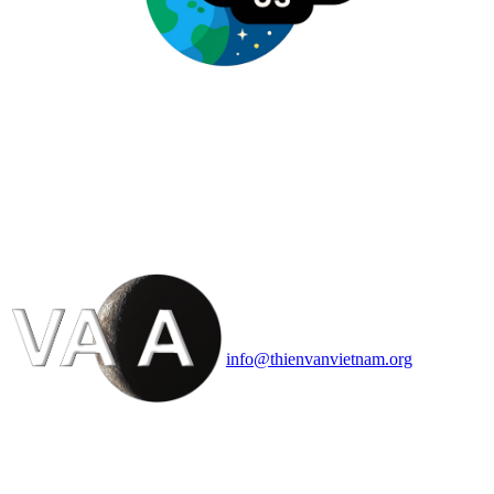
HỘI THIÊN
VĂN VÀ VŨ TRỤ
HỌC VIỆT NAM
Vietnam Astronomy and
Cosmology Association (VACA)
Văn phòng: 90b Khương Đình,
quận Thanh Xuân, Hà Nội
Điện thoại: 091.530.1116; Email:
info@thienvanvietnam.org
Mọi bài viết tại đây thuộc bản
quyền của VACA, vui lòng ghi rõ
tên tác giả và nguồn trích
dẫn
Thienvanvietnam.org
khi quý
vị tái sử dụng bất cứ nội dung nào