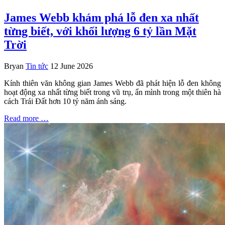
James Webb khám phá lỗ đen xa nhất
từng biết, với khối lượng 6 tỷ lần Mặt
Trời
Bryan
Tin tức
12 June 2026
Kính thiên văn không gian James Webb đã phát hiện lỗ đen không
hoạt động xa nhất từng biết trong vũ trụ, ẩn mình trong một thiên hà
cách Trái Đất hơn 10 tỷ năm ánh sáng.
Read more …