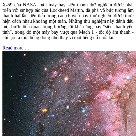
X-59 của NASA, một máy bay siêu thanh thử nghiệm được phát
triển với sự hợp tác của Lockheed Martin, đã phá vỡ bức tường âm
thanh hai lần liên tiếp trong các chuyến bay thử nghiệm được thực
hiện cách nhau khoảng một tuần. Những thử nghiệm này đánh dấu
một bước tiến quan trọng hướng tới khả năng bay "siêu thanh yên
tĩnh", trong đó một máy bay vượt qua Mach 1 - tốc độ âm thanh -
chỉ tạo ra một tiếng động nhỏ thay vì một tiếng nổ chói tai.
Read more …