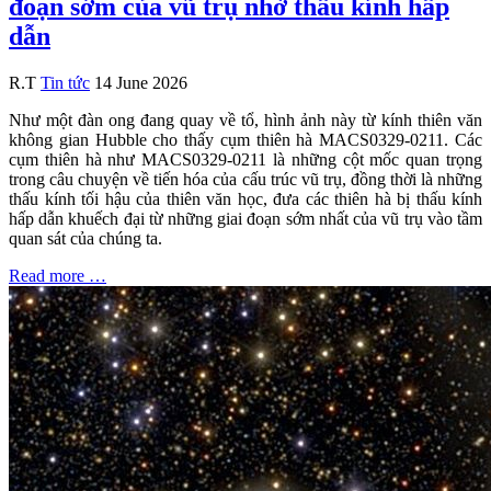
đoạn sớm của vũ trụ nhờ thấu kính hấp
dẫn
R.T
Tin tức
14 June 2026
Như một đàn ong đang quay về tổ, hình ảnh này từ kính thiên văn
không gian Hubble cho thấy cụm thiên hà MACS0329-0211. Các
cụm thiên hà như MACS0329-0211 là những cột mốc quan trọng
trong câu chuyện về tiến hóa của cấu trúc vũ trụ, đồng thời là những
thấu kính tối hậu của thiên văn học, đưa các thiên hà bị thấu kính
hấp dẫn khuếch đại từ những giai đoạn sớm nhất của vũ trụ vào tầm
quan sát của chúng ta.
Read more …