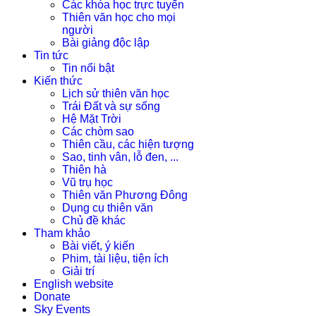
Các khóa học trực tuyến
Thiên văn học cho mọi
người
Bài giảng độc lập
Tin tức
Tin nổi bật
Kiến thức
Lịch sử thiên văn học
Trái Đất và sự sống
Hệ Mặt Trời
Các chòm sao
Thiên cầu, các hiện tượng
Sao, tinh vân, lỗ đen, ...
Thiên hà
Vũ trụ học
Thiên văn Phương Đông
Dụng cụ thiên văn
Chủ đề khác
Tham khảo
Bài viết, ý kiến
Phim, tài liệu, tiện ích
Giải trí
English website
Donate
Sky Events