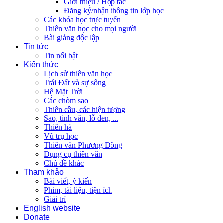
Giới thiệu / Hợp tác
Đăng ký/nhận thông tin lớp học
Các khóa học trực tuyến
Thiên văn học cho mọi người
Bài giảng độc lập
Tin tức
Tin nổi bật
Kiến thức
Lịch sử thiên văn học
Trái Đất và sự sống
Hệ Mặt Trời
Các chòm sao
Thiên cầu, các hiện tượng
Sao, tinh vân, lỗ đen, ...
Thiên hà
Vũ trụ học
Thiên văn Phương Đông
Dụng cụ thiên văn
Chủ đề khác
Tham khảo
Bài viết, ý kiến
Phim, tài liệu, tiện ích
Giải trí
English website
Donate