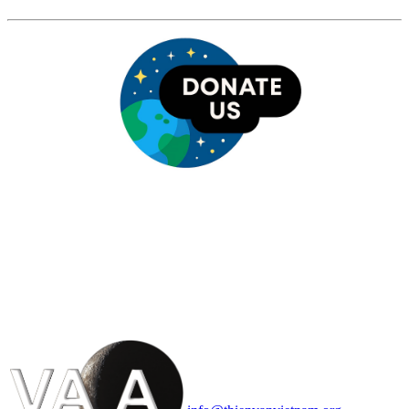
HỘI THIÊN
VĂN VÀ VŨ TRỤ
HỌC VIỆT NAM
Vietnam Astronomy and
Cosmology Association (VACA)
Văn phòng: 90b Khương Đình,
quận Thanh Xuân, Hà Nội
Điện thoại: 091.530.1116; Email: