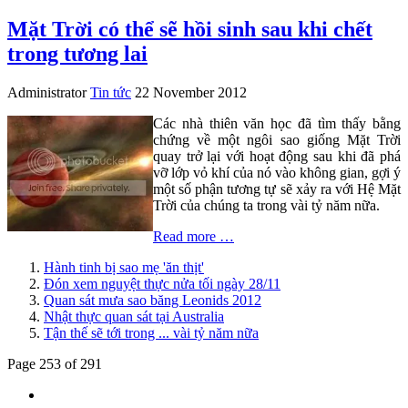
Mặt Trời có thể sẽ hồi sinh sau khi chết
trong tương lai
Administrator
Tin tức
22 November 2012
Các nhà thiên văn học đã tìm thấy bằng
chứng về một ngôi sao giống Mặt Trời
quay trở lại với hoạt động sau khi đã phá
vỡ lớp vỏ khí của nó vào không gian, gợi ý
một số phận tương tự sẽ xảy ra với Hệ Mặt
Trời của chúng ta trong vài tỷ năm nữa.
Read more …
Hành tinh bị sao mẹ 'ăn thịt'
Đón xem nguyệt thực nửa tối ngày 28/11
Quan sát mưa sao băng Leonids 2012
Nhật thực quan sát tại Australia
Tận thế sẽ tới trong ... vài tỷ năm nữa
Page 253 of 291