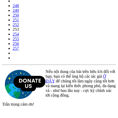
248
249
250
251
252
253
254
255
256
257
Nếu nội dung của bài trên hữu ích đối với
bạn, bạn có thể ủng hộ các tác giả
Ở
ĐÂY
để chúng tôi làm ngày càng tốt hơn
và mang lại kiến thức phong phú, đa dạng
và - như bao lâu nay - cực kỳ chính xác
tới cộng đồng.
Trân trọng cám ơn!