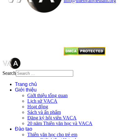
info@thienvanvietnam.org
Mọi bài viết tại đây thuộc bản
quyền của VACA, vui lòng ghi rõ
tên tác giả và nguồn trích
dẫn
Thienvanvietnam.org
khi quý
vị tái sử dụng bất cứ nội dung nào
từ website này.
Search
Trang chủ
Giới thiệu
Giới thiệu tổng quan
Lịch sử VACA
Hoạt động
Sách và ấn phẩm
Đăng ký hội viên VACA
20 năm Thiên văn học và VACA
Đào tạo
Thiên văn học cho trẻ em