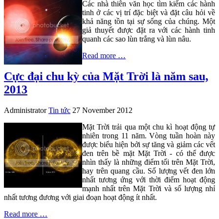
Các nhà thiên văn học tìm kiếm các hành
tinh ở các vị trí đặc biệt và đặt câu hỏi về
khả năng tồn tại sự sống của chúng. Một
giả thuyết được đặt ra với các hành tinh
quanh các sao lùn trắng và lùn nâu.
Read more …
Cực đại chu kỳ của Mặt Trời là năm sau,
2013
Administrator
Tin tức
27 November 2012
Mặt Trời trải qua một chu kì hoạt động tự
nhiên trong 11 năm. Vòng tuần hoàn này
được biểu hiện bởi sự tăng và giảm các vết
đen trên bề mặt Mặt Trời - có thể được
nhìn thấy là những điểm tối trên Mặt Trời,
hay trên quang cầu. Số lượng vết đen lớn
nhất tương ứng với thời điểm hoạt động
mạnh nhất trên Mặt Trời và số lượng nhỉ
nhất tương đương với giai đoạn hoạt động ít nhất.
Read more …