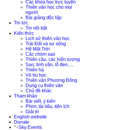
Các khóa học trực tuyến
Thiên văn học cho mọi
người
Bài giảng độc lập
Tin tức
Tin nổi bật
Kiến thức
Lịch sử thiên văn học
Trái Đất và sự sống
Hệ Mặt Trời
Các chòm sao
Thiên cầu, các hiện tượng
Sao, tinh vân, lỗ đen, ...
Thiên hà
Vũ trụ học
Thiên văn Phương Đông
Dụng cụ thiên văn
Chủ đề khác
Tham khảo
Bài viết, ý kiến
Phim, tài liệu, tiện ích
Giải trí
English website
Donate
">
Sky Events