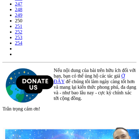
247
248
249
250
251
252
253
254
Nếu nội dung của bài trên hữu ích đối với
bạn, bạn có thể ủng hộ các tác giả
Ở
ĐÂY
để chúng tôi làm ngày càng tốt hơn
và mang lại kiến thức phong phú, đa dạng
và - như bao lâu nay - cực kỳ chính xác
tới cộng đồng.
Trân trọng cám ơn!