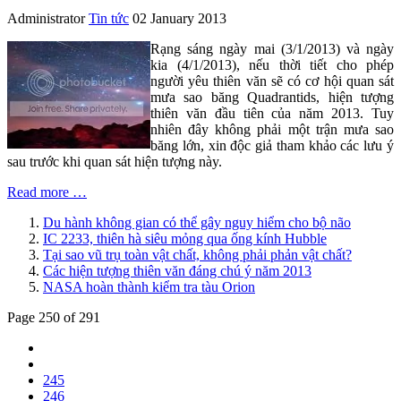
Administrator
Tin tức
02 January 2013
Rạng sáng ngày mai (3/1/2013) và ngày
kia (4/1/2013), nếu thời tiết cho phép
người yêu thiên văn sẽ có cơ hội quan sát
mưa sao băng Quadrantids, hiện tượng
thiên văn đầu tiên của năm 2013. Tuy
nhiên đây không phải một trận mưa sao
băng lớn, xin độc giả tham khảo các lưu ý
sau trước khi quan sát hiện tượng này.
Read more …
Du hành không gian có thể gây nguy hiểm cho bộ não
IC 2233, thiên hà siêu mỏng qua ống kính Hubble
Tại sao vũ trụ toàn vật chất, không phải phản vật chất?
Các hiện tượng thiên văn đáng chú ý năm 2013
NASA hoàn thành kiểm tra tàu Orion
Page 250 of 291
245
246