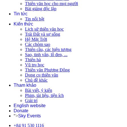
Thiên văn học cho mọi người
Bài giảng độc lập
Tin tức
Tin nổi bật
Kiến thức
Lịch sử thiên văn học
Trái Đất và sự sống
Hệ Mặt Trời
Các chòm sao
Thiên cầu, các hiện tượng
Sao, tinh vân, lỗ đen, ...
Thiên hà
Vũ trụ học
Thiên văn Phương Đông
Dụng cụ thiên văn
Chủ đề khác
Tham khảo
Bài viết, ý kiến
Phim, tài liệu, tiện ích
Giải trí
English website
Donate
">
Sky Events
+84 91 530 1116