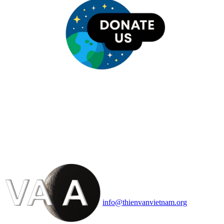
HỘI THIÊN
VĂN VÀ VŨ TRỤ
HỌC VIỆT NAM
Vietnam Astronomy and
Cosmology Association (VACA)
Văn phòng: 90b Khương Đình,
quận Thanh Xuân, Hà Nội
Điện thoại: 091.530.1116; Email:
info@thienvanvietnam.org
Mọi bài viết tại đây thuộc bản