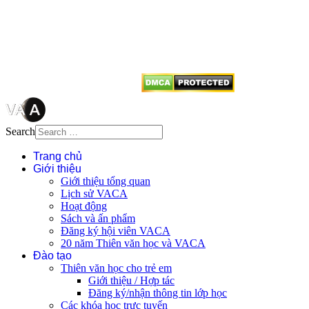
quyền của VACA, vui lòng ghi rõ
tên tác giả và nguồn trích
dẫn
Thienvanvietnam.org
khi quý
vị tái sử dụng bất cứ nội dung nào
từ website này.
Search
Trang chủ
Giới thiệu
Giới thiệu tổng quan
Lịch sử VACA
Hoạt động
Sách và ấn phẩm
Đăng ký hội viên VACA
20 năm Thiên văn học và VACA
Đào tạo
Thiên văn học cho trẻ em
Giới thiệu / Hợp tác
Đăng ký/nhận thông tin lớp học
Các khóa học trực tuyến