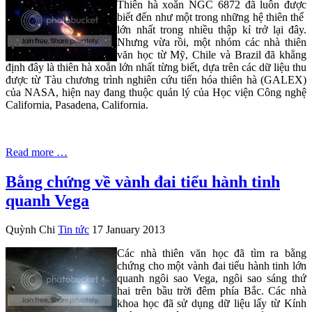
Thiên hà xoắn NGC 6872 đã luôn được
biết đến như một trong những hệ thiên thể
lớn nhất trong nhiều thập kỉ trở lại đây.
Nhưng vừa rồi, một nhóm các nhà thiên
văn học từ Mỹ, Chile và Brazil đã khẳng
định đây là thiên hà xoắn lớn nhất từng biết, dựa trên các dữ liệu thu
được từ Tàu chương trình nghiên cứu tiến hóa thiên hà (GALEX)
của NASA, hiện nay đang thuộc quản lý của Học viện Công nghệ
California, Pasadena, California.
Read more …
Bằng chứng về vành đai tiểu hành tinh
quanh Vega
Quỳnh Chi
Tin tức
17 January 2013
Các nhà thiên văn học đã tìm ra bằng
chứng cho một vành đai tiểu hành tinh lớn
quanh ngôi sao Vega, ngôi sao sáng thứ
hai trên bầu trời đêm phía Bắc. Các nhà
khoa học đã sử dụng dữ liệu lấy từ Kính