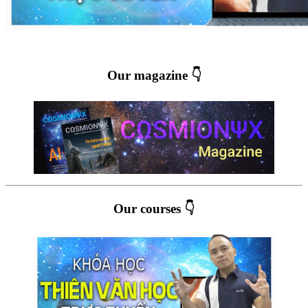
Our magazine 👇
Our courses 👇