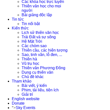
Các khóa học trực tuyến
Thiên văn học cho mọi
người
Bài giảng độc lập
Tin tức
Tin nổi bật
Kiến thức
Lịch sử thiên văn học
Trái Đất và sự sống
Hệ Mặt Trời
Các chòm sao
Thiên cầu, các hiện tượng
Sao, tinh vân, lỗ đen, ...
Thiên hà
Vũ trụ học
Thiên văn Phương Đông
Dụng cụ thiên văn
Chủ đề khác
Tham khảo
Bài viết, ý kiến
Phim, tài liệu, tiện ích
Giải trí
English website
Donate
">
Sky Events