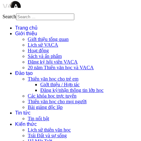
Search
Trang chủ
Giới thiệu
Giới thiệu tổng quan
Lịch sử VACA
Hoạt động
Sách và ấn phẩm
Đăng ký hội viên VACA
20 năm Thiên văn học và VACA
Đào tạo
Thiên văn học cho trẻ em
Giới thiệu / Hợp tác
Đăng ký/nhận thông tin lớp học
Các khóa học trực tuyến
Thiên văn học cho mọi người
Bài giảng độc lập
Tin tức
Tin nổi bật
Kiến thức
Lịch sử thiên văn học
Trái Đất và sự sống