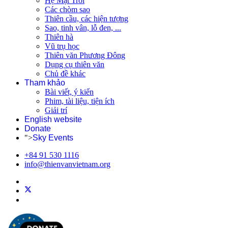
Hệ Mặt Trời
Các chòm sao
Thiên cầu, các hiện tượng
Sao, tinh vân, lỗ đen, ...
Thiên hà
Vũ trụ học
Thiên văn Phương Đông
Dụng cụ thiên văn
Chủ đề khác
Tham khảo
Bài viết, ý kiến
Phim, tài liệu, tiện ích
Giải trí
English website
Donate
">
Sky Events
+84 91 530 1116
info@thienvanvietnam.org