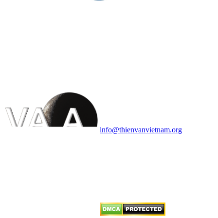
HỘI THIÊN
VĂN VÀ VŨ TRỤ
HỌC VIỆT NAM
Vietnam Astronomy and
Cosmology Association (VACA)
Văn phòng: 90b Khương Đình,
quận Thanh Xuân, Hà Nội
Điện thoại: 091.530.1116; Email:
info@thienvanvietnam.org
Mọi bài viết tại đây thuộc bản
quyền của VACA, vui lòng ghi rõ
tên tác giả và nguồn trích
dẫn
Thienvanvietnam.org
khi quý
vị tái sử dụng bất cứ nội dung nào
từ website này.