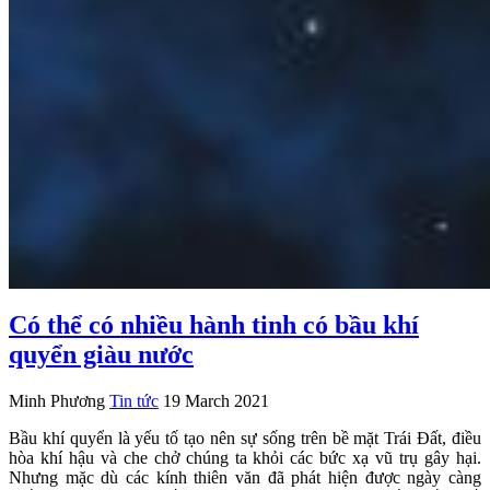
Có thể có nhiều hành tinh có bầu khí
quyển giàu nước
Minh Phương
Tin tức
19 March 2021
Bầu khí quyển là yếu tố tạo nên sự sống trên bề mặt Trái Đất, điều
hòa khí hậu và che chở chúng ta khỏi các bức xạ vũ trụ gây hại.
Nhưng mặc dù các kính thiên văn đã phát hiện được ngày càng