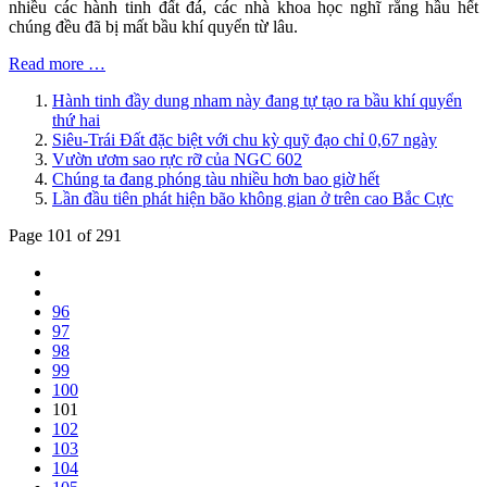
nhiều các hành tinh đất đá, các nhà khoa học nghĩ rằng hầu hết
chúng đều đã bị mất bầu khí quyển từ lâu.
Read more …
Hành tinh đầy dung nham này đang tự tạo ra bầu khí quyển
thứ hai
Siêu-Trái Đất đặc biệt với chu kỳ quỹ đạo chỉ 0,67 ngày
Vườn ươm sao rực rỡ của NGC 602
Chúng ta đang phóng tàu nhiều hơn bao giờ hết
Lần đầu tiên phát hiện bão không gian ở trên cao Bắc Cực
Page 101 of 291
96
97
98
99
100
101
102
103
104